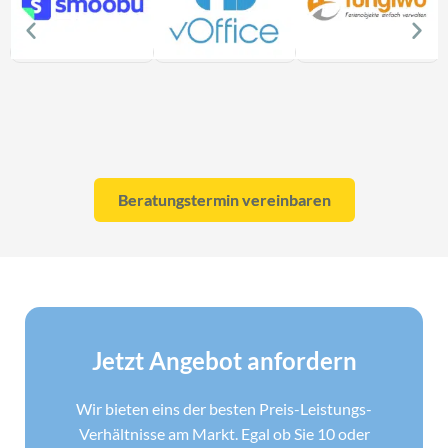
Beratungstermin vereinbaren
Jetzt Angebot anfordern
Wir bieten eins der besten Preis-Leistungs-
Verhältnisse am Markt. Egal ob Sie 10 oder