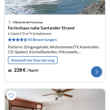
Villaverde de Pontones
Pre
Ferienhaus nahe Santander Strand
ab
2
2
6 Gäste
170 m
4
Schlafzimmer
50 Bewertungen
pr
Na
Parterre: (Eingangshalle, Wohnzimmer(TV, Kaminofen,
CD-Spieler), Küche(Backofen, Mikrowelle,
Spülmaschine, Kühl-/Gefrierkombination),
Kostenfreie Stornierung
Schlafzimmer(Doppelschlafcouch)
228
€
ab
/ Nacht