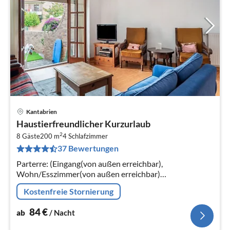
Kantabrien
Pre
Haustierfreundlicher Kurzurlaub
ab
2
8
8 Gäste
200 m
4
Schlafzimmer
37 Bewertungen
pr
Na
Parterre: (Eingang(von außen erreichbar),
Wohn/Esszimmer(von außen erreichbar)
(TV(Flatscreen, digital), Kaminofen, Sitzecke),
Kostenfreie Stornierung
Badezimmer(Waschbecken, Toilette)
84
€
ab
/ Nacht