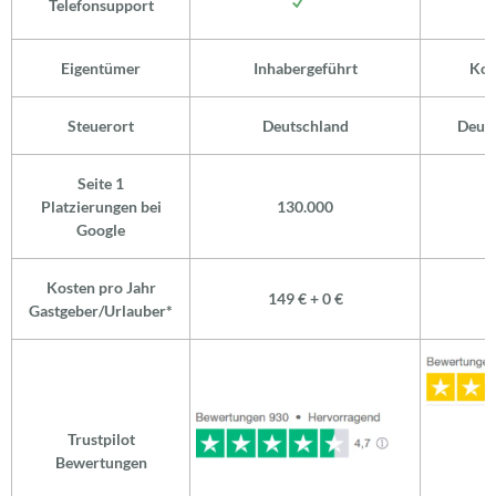
Telefonsupport
Eigentümer
Inhabergeführt
Kon
Steuerort
Deutschland
Deuts
Seite 1
Platzierungen bei
130.000
Google
Kosten pro Jahr
149 € + 0 €
b
Gastgeber/Urlauber*
Trustpilot
Bewertungen