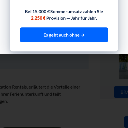
Bei 15.000 € Sommerumsatz zahlen Sie
2.250 €
Provision — Jahr für Jahr.
alten.
Es geht auch ohne →
% aller Online-Suchanfragen abwickelt.
ver Weg, um die Anzahl der Direktbuchungen
ion Rentals, erläutert die Vorteile einer
BR
Ihrer Ferienunterkunft und teilt
gen.