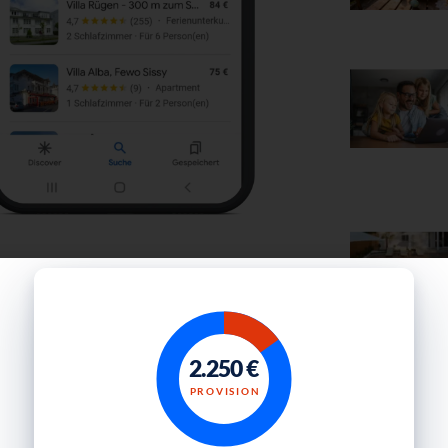
R)?
2.250 €
 wird Google selbst zur
globalen
Gratis Downl
PROVISION
n, die diesen neuen Service nutzen, die