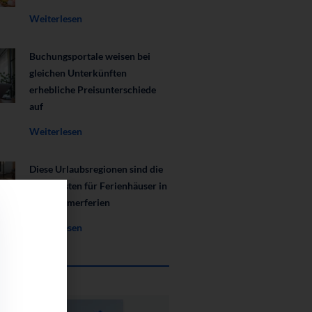
Weiterlesen
Buchungsportale weisen bei
gleichen Unterkünften
erhebliche Preisunterschiede
auf
Weiterlesen
Diese Urlaubsregionen sind die
beliebtesten für Ferienhäuser in
den Sommerferien
Weiterlesen
oads