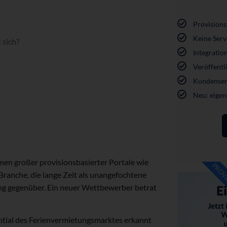
Provisions
Keine Ser
 sich?
Integratio
Veröffentli
Kundenserv
Neu: eigen
amen großer provisionsbasierter Portale wie
PROVI
Branche, die lange Zeit als unangefochtene
ng gegenüber. Ein neuer Wettbewerber betrat
ntial des Ferienvermietungsmarktes erkannt