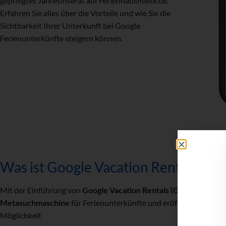
gepflegtes Jahresinserat auf Ferienhausmiete.de.
Erfahren Sie alles über die Vorteile und wie Sie die
Sichtbarkeit Ihrer Unterkunft bei Google
Ferienunterkünfte steigern können.
Was ist Google Vacation Rentals (GV
Mit der Einführung von
Google Vacation Rentals (GVR)
Plattform
Metasuchmaschine
für Ferienunterkünfte und eröffnet Gastgeber
Möglichkeit