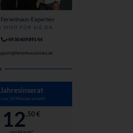
 Ferienhaus-Experten
 SIND FÜR SIE DA
+49 30 609 891 44
pport@ferienhausmiete.de
t
Jahresinserat
n nur 10 Minuten erstellt
12
,50 €
pro Monat*