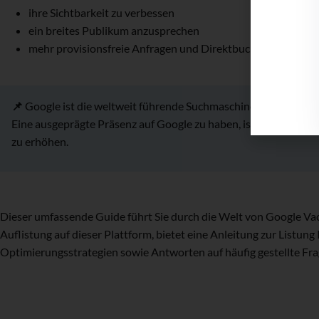
ihre Sichtbarkeit zu verbessen
ein breites Publikum anzusprechen
mehr provisionsfreie Anfragen und Direktbuchungen zu erh
📌
Google ist die weltweit führende Suchmaschine, die über 90
Eine ausgeprägte Präsenz auf Google zu haben, ist ein effekti
zu erhöhen.
Dieser umfassende Guide führt Sie durch die Welt von Google Vacat
Auflistung auf dieser Plattform, bietet eine Anleitung zur Listung 
Optimierungsstrategien sowie Antworten auf häufig gestellte Fra