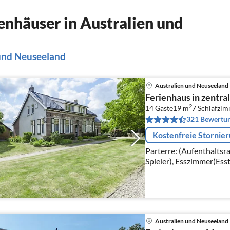
nhäuser in Australien und
 und Neuseeland
Australien und Neuseeland
Ferienhaus in zentra
2
14 Gäste
19 m
7
Schlafzi
321 Bewertu
Kostenfreie Stornie
Parterre: (Aufenthalts
Spieler), Esszimmer(Ess
Wohnküche(Kaffeemaschi
Australien und Neuseeland