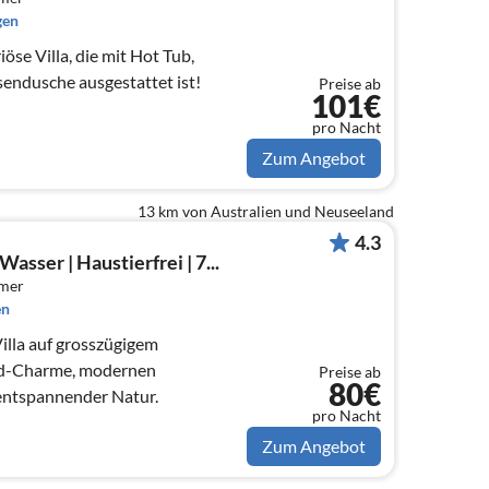
gen
öse Villa, die mit Hot Tub,
ndusche ausgestattet ist!
Preise ab
101€
pro Nacht
Zum Angebot
13 km von Australien und Neuseeland
4.3
asser | Haustierfrei | 7...
mmer
en
illa auf grosszügigem
nd-Charme, modernen
Preise ab
80€
entspannender Natur.
pro Nacht
Zum Angebot