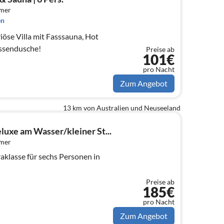
mmer
en
iöse Villa mit Fasssauna, Hot
ssendusche!
Preise ab
101€
pro Nacht
Zum Angebot
13 km von Australien und Neuseeland
luxe am Wasser/kleiner St...
mmer
aklasse für sechs Personen in
Preise ab
185€
pro Nacht
Zum Angebot