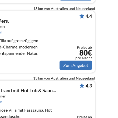
13 km von Australien und Neuseeland
4.4
Pers.
mmer
en
illa auf grosszügigem
nd-Charme, modernen
Preise ab
80€
entspannender Natur.
pro Nacht
Zum Angebot
13 km von Australien und Neuseeland
4.3
trand mit Hot Tub & Saun...
mmer
en
iöse Villa mit Fasssauna, Hot
ssendusche!
Preise ab