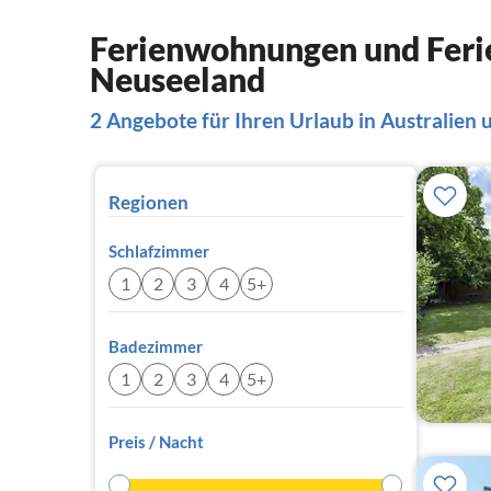
Ferienwohnungen und Ferie
Neuseeland
2 Angebote für Ihren Urlaub in Australien
Regionen
Schlafzimmer
1
2
3
4
5+
Badezimmer
1
2
3
4
5+
Preis / Nacht