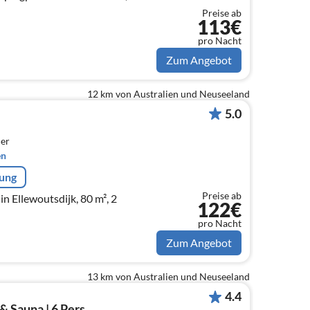
Preise ab
113€
pro Nacht
Zum Angebot
12 km von Australien und Neuseeland
5.0
er
en
rung
Preise ab
n Ellewoutsdijk, 80 m², 2
122€
pro Nacht
Zum Angebot
13 km von Australien und Neuseeland
4.4
& Sauna | 6 Pers.