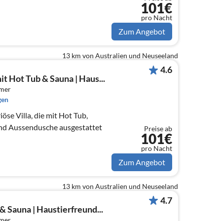
101€
pro Nacht
Zum Angebot
13 km von Australien und Neuseeland
4.6
t Hot Tub & Sauna | Haus...
mmer
gen
öse Villa, die mit Hot Tub,
nd Aussendusche ausgestattet
Preise ab
101€
pro Nacht
Zum Angebot
13 km von Australien und Neuseeland
4.7
& Sauna | Haustierfreund...
mmer