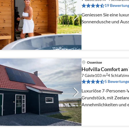
19 Bewertun
Geniessen Sie eine luxuri
Sonnendusche und Ausse
Ossenisse
Hofvilla Comfort am W
2
7 Gäste
103 m
4
Schlafzi
5 Bewertung
Luxuriöse 7-Personen-V
Grundstück, mit Zeela
Annehmlichkeiten und 