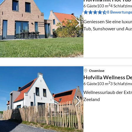
2
6 Gäste
103 m
4
Schlafzi
8 Bewertung
Geniessen Sie eine luxur
Tub, Sunshower und Au
Ossenisse
Hofvilla Wellness De
2
6 Gäste
103 m
3
Schlafzi
Wellnessurlaub der Extr
Zeeland