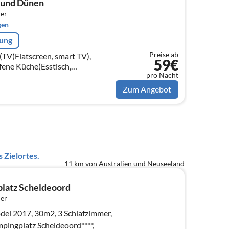
 und Dünen
er
gen
rung
Preise ab
TV(Flatscreen, smart TV),
59€
ffene Küche(Esstisch,
pro Nacht
 Kochherd(Gas),
lter)
Zum Angebot
 Zielortes.
11 km von Australien und Neuseeland
latz Scheldeoord
er
3 Schlafzimmer,
pingplatz Scheldeoord****,