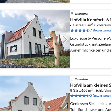
Ossenisse
Hofvilla Komfort | 6 
2
6 Gäste
103 m
3
Schlafzi
7 Bewertung
Luxuriöse 6-Personen-V
Grundstück, mit Zeela
Annehmlichkeiten und 
Ossenisse
Hofvilla am kleinen S
2
8 Gäste
103 m
4
Schlafzi
2 Bewertung
Geniessen Sie eine luxur
Tub, Sunshower und Au