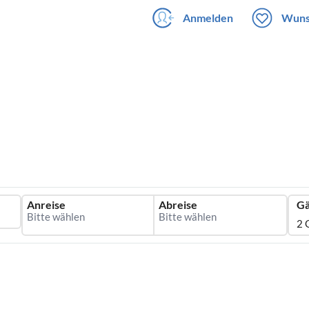
Anmelden
Wuns
Anreise
Abreise
Gä
2 