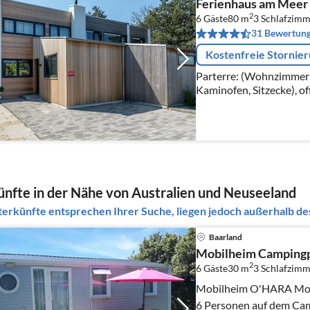
Ferienhaus am Meer
2
6 Gäste
80 m
3
Schlafzimm
31 Bewertun
Kostenfreie Stornie
Parterre: (Wohnzimmer(
Kaminofen, Sitzecke), o
Wasserkocher, Toaster,
Kaffeemaschine(cups, Fi
nfte in der Nähe von Australien und Neuseeland
erkünfte entsprechen Ihrer Suche, liegen jedoch außerhalb des
Baarland
Mobilheim Campingp
2
6 Gäste
30 m
3
Schlafzimm
Mobilheim O'HARA Model 2017, 30m2, 
6 Personen auf dem Cam