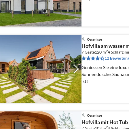
Ossenisse
Hofvilla am wasser mi
2
7 Gäste
120 m
4
Schlafzi
12 Bewertun
Geniessen Sie eine luxuri
Sonnendusche, Sauna u
ist!
Ossenisse
Hofvilla mit Hot Tub 
2
7 Gäste
103 m
4
Schlafzi