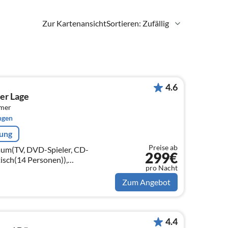
Zur Kartenansicht
Sortieren: Zufällig
4.6
ler Lage
mmer
ngen
rung
Preise ab
raum(TV, DVD-Spieler, CD-
299€
tisch(14 Personen)),
pro Nacht
ne(Filter, pads)
Zum Angebot
4.4