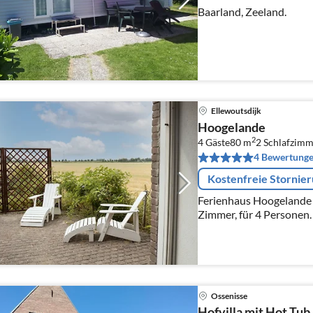
Baarland, Zeeland.
Ellewoutsdijk
Hoogelande
2
4 Gäste
80 m
2
Schlafzimm
4 Bewertung
Kostenfreie Stornie
Ferienhaus Hoogelande i
Zimmer, für 4 Personen.
Ossenisse
Hofvilla mit Hot Tub 