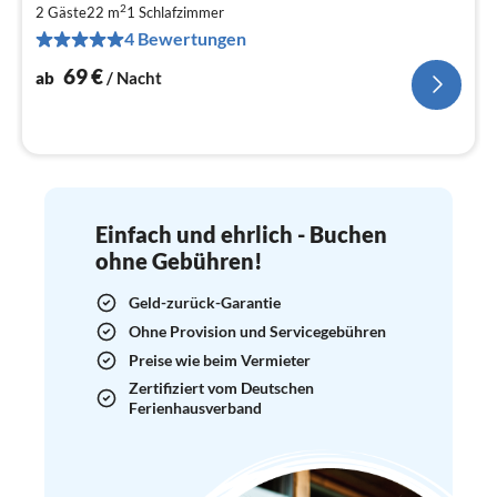
2
7
2 Gäste
22 m
1
Schlafzimmer
4 Bewertungen
pr
Na
69
€
ab
/ Nacht
Einfach und ehrlich - Buchen
ohne Gebühren!
Geld-zurück-Garantie
Ohne Provision und Servicegebühren
Preise wie beim Vermieter
Zertifiziert vom Deutschen
Ferienhausverband