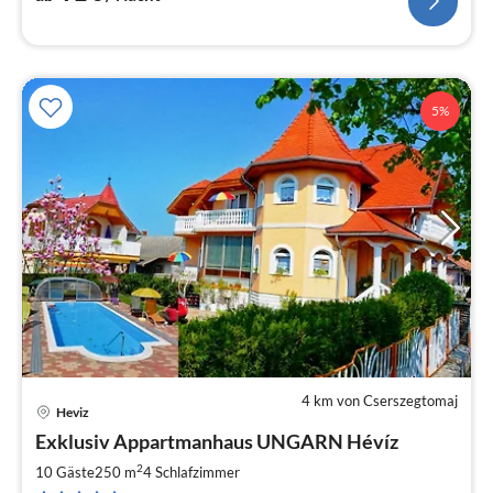
5%
4 km von Cserszegtomaj
Heviz
Pre
Exklusiv Appartmanhaus UNGARN Hévíz
ab
5
2
10 Gäste
250 m
4
Schlafzimmer