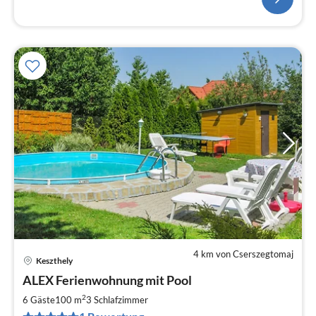
4 km von Cserszegtomaj
Keszthely
Pre
ALEX Ferienwohnung mit Pool
ab
7
2
6 Gäste
100 m
3
Schlafzimmer
pr