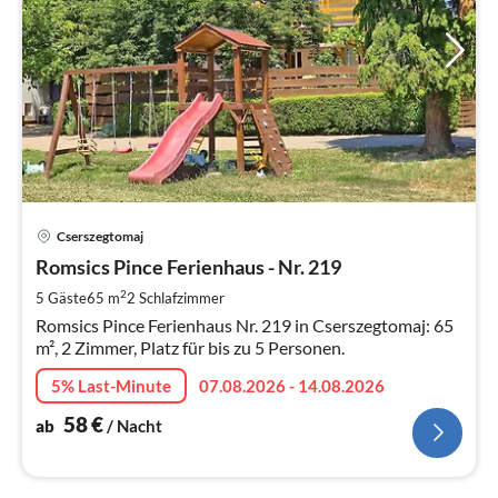
Pre
Cserszegtomaj
ab
5
Romsics Pince Ferienhaus - Nr. 219
pr
2
5 Gäste
65 m
2
Schlafzimmer
Na
Romsics Pince Ferienhaus Nr. 219 in Cserszegtomaj: 65
m², 2 Zimmer, Platz für bis zu 5 Personen.
5% Last-Minute
07.08.2026 - 14.08.2026
58
€
ab
/ Nacht