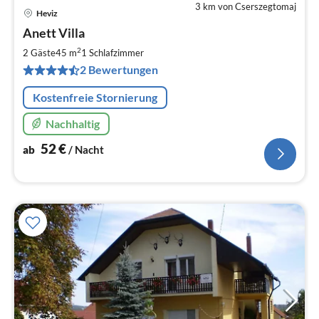
3 km von Cserszegtomaj
Heviz
Pre
Anett Villa
ab
5
2
2 Gäste
45 m
1
Schlafzimmer
pr
2 Bewertungen
Na
Kostenfreie Stornierung
Nachhaltig
52
€
ab
/ Nacht