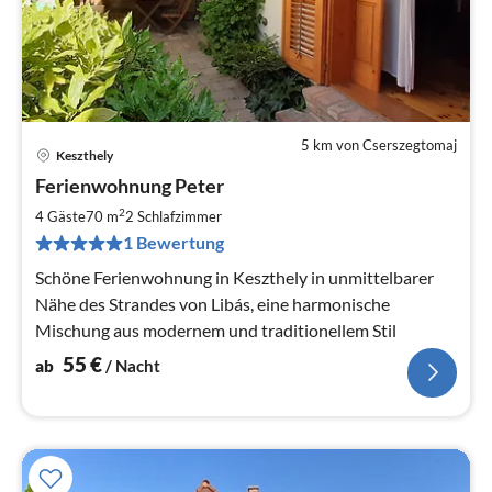
5 km von Cserszegtomaj
Keszthely
Pre
Ferienwohnung Peter
ab
5
2
4 Gäste
70 m
2
Schlafzimmer
pr
1 Bewertung
Na
Schöne Ferienwohnung in Keszthely in unmittelbarer
Nähe des Strandes von Libás, eine harmonische
Mischung aus modernem und traditionellem Stil
55
€
ab
/ Nacht