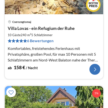
Cserszegtomaj
Pre
Villa Lovas - ein Refugium der Ruhe
ab
1
2
10 Gäste
240 m
5
Schlafzimmer
pr
6 Bewertungen
Na
Komfortables, freistehendes Ferienhaus mit
Privatsphäre, großen Pool, für max 10 Personen mit 5
Schlafzimmern am Nord-West Balaton nahe der Therme
Bad Heviz.
158
€
ab
/ Nacht
5%