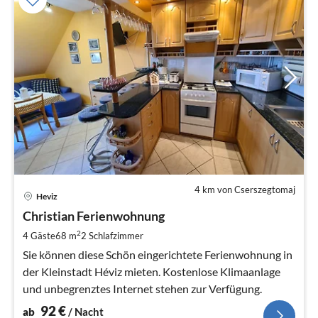
4 km von Cserszegtomaj
Pre
Heviz
ab
9
Christian Ferienwohnung
pr
2
4 Gäste
68 m
2
Schlafzimmer
Na
Sie können diese Schön eingerichtete Ferienwohnung in
der Kleinstadt Héviz mieten. Kostenlose Klimaanlage
und unbegrenztes Internet stehen zur Verfügung.
92
€
ab
/ Nacht