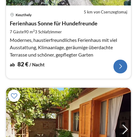
5 km von Cserszegtomaj
Pre
Keszthely
ab
8
Ferienhaus Sonne für Hundefreunde
pr
2
7 Gäste
90 m
3
Schlafzimmer
Na
Modernes, haustierfreundliches Ferienhaus mit viel
Ausstattung, Klimaanlage, geräumige überdachte
Terrasse und schöner, gepflegter Garten
82
€
ab
/ Nacht