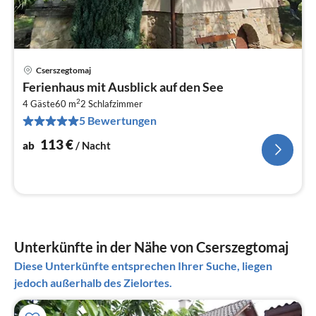
Cserszegtomaj
Pre
Ferienhaus mit Ausblick auf den See
ab
2
1
4 Gäste
60 m
2
Schlafzimmer
5 Bewertungen
pr
Na
113
€
ab
/ Nacht
Unterkünfte in der Nähe von Cserszegtomaj
Diese Unterkünfte entsprechen Ihrer Suche, liegen
jedoch außerhalb des Zielortes.