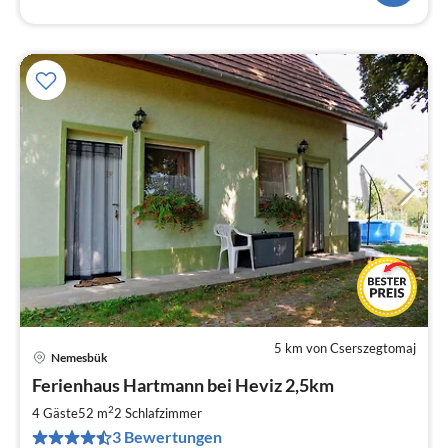
5 km von Cserszegtomaj
Nemesbük
Pre
Ferienhaus Hartmann bei Heviz 2,5km
ab
5
2
4 Gäste
52 m
2
Schlafzimmer
pr
3 Bewertungen