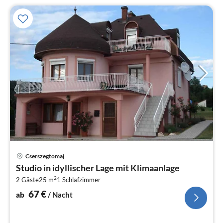
Pre
Cserszegtomaj
ab
Studio in idyllischer Lage mit Klimaanlage
6
2
2 Gäste
25 m
1
Schlafzimmer
pr
Na
67
€
ab
/ Nacht