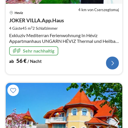
4 km von Cserszegtomaj
Pre
Heviz
ab
5
JOKER VILLA.App.Haus
pr
2
4 Gäste
45 m
2
Schlafzimmer
Na
Exkluziv Mediterran Ferienwohnung In Hévíz
Appartmanhaus UNGARN HÉVIZ Thermal und Heilbad.
Kurmöglichkeit. Plattensee 5 KM. Schwimmbad
Sehr nachhaltig
56
€
ab
/ Nacht