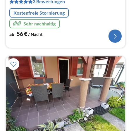
pr
3 Bewertungen
Na
Kostenfreie Stornierung
Sehr nachhaltig
56
€
ab
/ Nacht