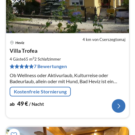
4 km von Cserszegtomaj
Heviz
Pre
Villa Trofea
ab
4
2
4 Gäste
65 m
2
Schlafzimmer
pr
7 Bewertungen
Na
Ob Wellness oder Aktivurlaub, Kulturreise oder
Badeurlaub, allein oder mit Hund, Bad Heviz ist ein
idealer Ort dazu. Nicht weit vom Thermalsee!
Kostenfreie Stornierung
49
€
ab
/ Nacht