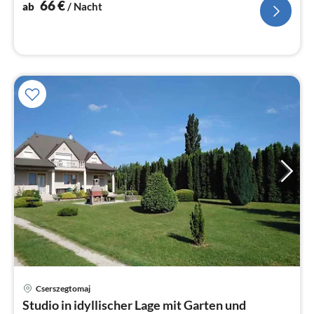
66
€
ab
/ Nacht
Cserszegtomaj
Pre
Studio in idyllischer Lage mit Garten und
ab