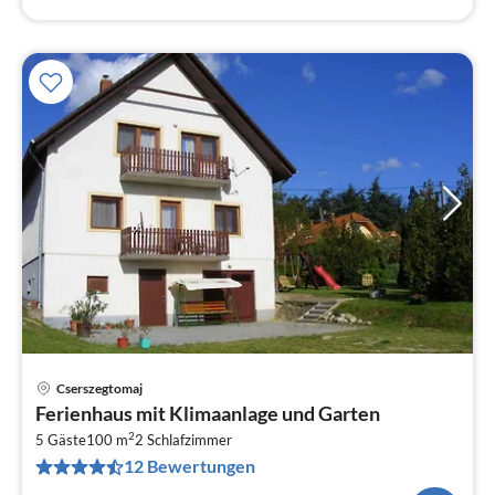
Cserszegtomaj
Pre
Ferienhaus mit Klimaanlage und Garten
ab
2
6
5 Gäste
100 m
2
Schlafzimmer
12 Bewertungen
pr
Na