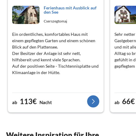
Ferienhaus mit Ausblick auf
den See
Cserszegtomaj
Ein ordentliches, komfortables Haus mit
Sehr nette
einem gepflegten Garten und einem schönen
Gastgebern.
Blick auf den Plattensee.
und mit all
Der Besitzer der Anlage ist sehr nett,
Alltag so b
hilfsbereit und kennt viele Sprachen.
gefühlt in
Auf der positiven Seite - Tischtennisplatte und
gepflegtem
Klimaanlage in der Hütte.
113€
66€
ab
Nacht
ab
Weitere Inspiration für Ihre