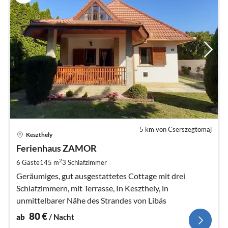
5 km von Cserszegtomaj
Pre
Keszthely
ab
8
Ferienhaus ZAMOR
pr
2
6 Gäste
145 m
3
Schlafzimmer
Na
Geräumiges, gut ausgestattetes Cottage mit drei
Schlafzimmern, mit Terrasse, In Keszthely, in
unmittelbarer Nähe des Strandes von Libás
80
€
ab
/ Nacht