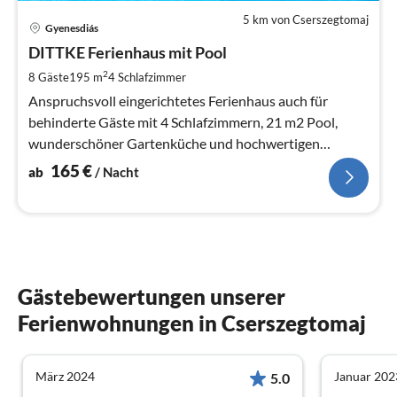
5 km von Cserszegtomaj
Pre
Gyenesdiás
ab
1
DITTKE Ferienhaus mit Pool
pr
2
8 Gäste
195 m
4
Schlafzimmer
Na
Anspruchsvoll eingerichtetes Ferienhaus auch für
behinderte Gäste mit 4 Schlafzimmern, 21 m2 Pool,
wunderschöner Gartenküche und hochwertigen
Gartenmöbeln
165
€
ab
/ Nacht
Gästebewertungen unserer
Ferienwohnungen in Cserszegtomaj
März 2024
Januar 202
5.0