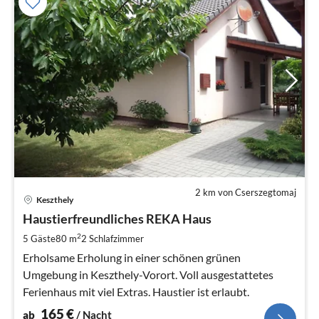
2 km von Cserszegtomaj
Pre
Keszthely
ab
1
Haustierfreundliches REKA Haus
pr
2
5 Gäste
80 m
2
Schlafzimmer
Na
Erholsame Erholung in einer schönen grünen
Umgebung in Keszthely-Vorort. Voll ausgestattetes
Ferienhaus mit viel Extras. Haustier ist erlaubt.
165
€
ab
/ Nacht