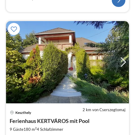
2 km von Cserszegtomaj
Pre
Keszthely
ab
2
Ferienhaus KERTVÁROS mit Pool
pr
2
9 Gäste
180 m
4
Schlafzimmer
Na