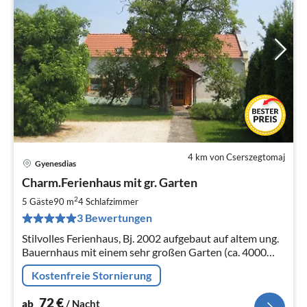
4 km von Cserszegtomaj
Gyenesdias
Pre
Charm.Ferienhaus mit gr. Garten
ab
7
2
5 Gäste
90 m
4
Schlafzimmer
pr
3 Bewertungen
Na
Stilvolles Ferienhaus, Bj. 2002 aufgebaut auf altem ung.
Bauernhaus mit einem sehr großen Garten (ca. 4000
qm2 großes Grundstück mit altem
Kostenfreie Stornierung
Weinberg,Obstbäumen Wiese, Garage, etc. )
72
€
ab
/ Nacht