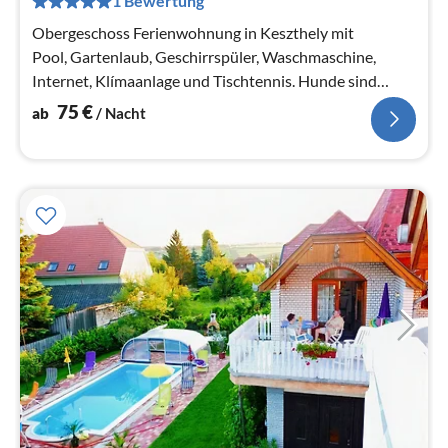
1 Bewertung
Na
Obergeschoss Ferienwohnung in Keszthely mit
Pool, Gartenlaub, Geschirrspüler, Waschmaschine,
Internet, Klímaanlage und Tischtennis. Hunde sind
erlaubt.
75
€
ab
/ Nacht