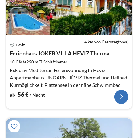
4 km von Cserszegtomaj
Pre
Heviz
ab
5
Ferienhaus JOKER VILLA HÉVIZ Therma
pr
2
10 Gäste
250 m
7
Schlafzimmer
Na
Exkluziv Mediterran Ferienwohnung In Hévíz
Appartmanhaus UNGARN HÉVIZ Thermal und Heilbad.
Kurmöglichkeit. Plattensee in der nähe Schwimmbad
56
€
ab
/ Nacht