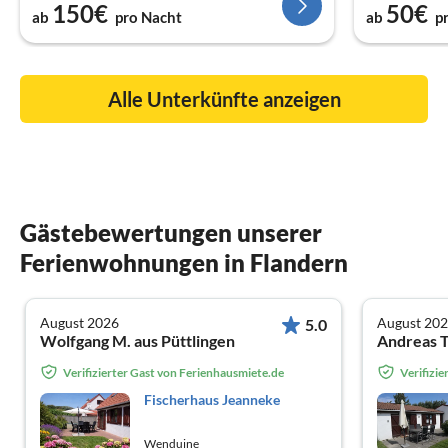
150€
50€
ab
pro Nacht
ab
p
Alle Unterkünfte anzeigen
Gästebewertungen unserer
Ferienwohnungen in Flandern
August 2026
August 20
5.0
Wolfgang M. aus Püttlingen
Andreas T
Verifizierter Gast von Ferienhausmiete.de
Verifizi
Fischerhaus Jeanneke
Wenduine