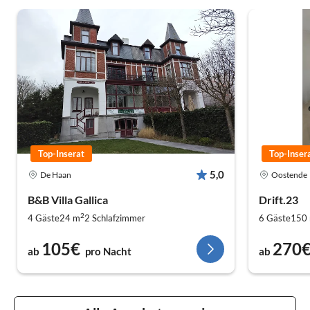
Top-Inserat
Top-Inser
5,0
De Haan
Oostende
B&B Villa Gallica
Drift.23
2
4 Gäste
24 m
2
Schlafzimmer
6 Gäste
150
105€
270
ab
pro Nacht
ab