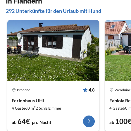
in Flandern
elektrischem Tor, kein Durchgangsverkehr,
292 Unterkünfte für den Urlaub mit Hund
Stellplatz 20 m ( eben und befestigt) bis zur
Haustür erleichtern die An- bzw. Abreise sehr.
4,8
Bredene
Wenduine
Ferienhaus UHL
Fabiola Be
2
4 Gäste
60 m
2
Schlafzimmer
4 Gäste
60 
64€
100
ab
pro Nacht
ab