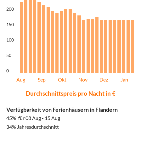
200
150
100
50
0
Aug
Sep
Okt
Nov
Dez
Jan
Durchschnittspreis pro Nacht in €
Verfügbarkeit von Ferienhäusern in Flandern
45%
für 08 Aug - 15 Aug
34% Jahresdurchschnitt