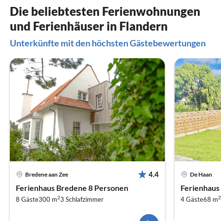
Die beliebtesten Ferienwohnungen
und Ferienhäuser in Flandern
Unterkünfte mit den höchsten Gästebewertungen
4.4
Bredene aan Zee
De Haan
Ferienhaus Bredene 8 Personen
Ferienhaus
2
2
8 Gäste
300 m
3
Schlafzimmer
4 Gäste
68 m