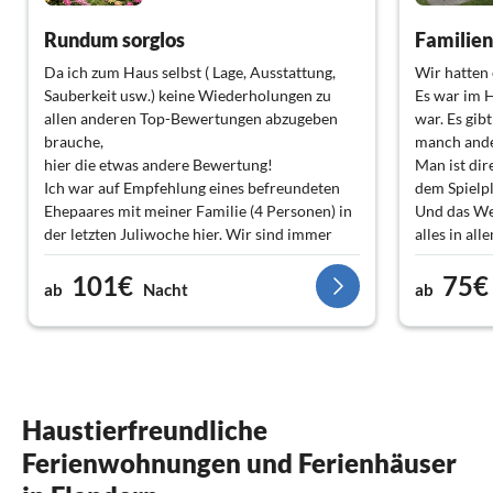
Rundum sorglos
Familien
Da ich zum Haus selbst ( Lage, Ausstattung,
Wir hatten 
Sauberkeit usw.) keine Wiederholungen zu
Es war im H
allen anderen Top-Bewertungen abzugeben
war. Es gib
brauche,
manch ande
hier die etwas andere Bewertung!
Man ist di
Ich war auf Empfehlung eines befreundeten
dem Spielp
Ehepaares mit meiner Familie (4 Personen) in
Und das Wet
der letzten Juliwoche hier. Wir sind immer
alles in all
noch Freunde, weil unsere Erwartungen noch
101€
75€
übertroffen wurden.
Fam. Thiel
ab
Nacht
ab
Wir fühlten uns so als ob Frau Hanson wie
eine " gute freundliche Nachbarin" vor Ort
wäre.
Man spürt im ganzen Haus dass ihr das Wohl
der Gäste am Herzen liegt.
Angefangen von der Menge und Qualität des
Haustierfreundliche
Toilettenpapiers bis hin zu den fast
Ferienwohnungen und Ferienhäuser
neuwertigen Spielen.
Noch ein Satz: der abschlossene Park mit