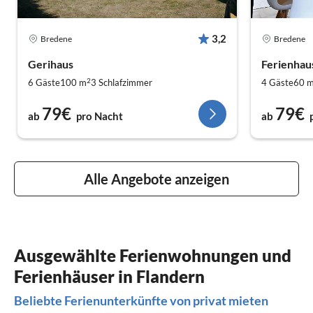
3,2
Bredene
Bredene
Gerihaus
Ferienhau
2
6 Gäste
100 m
3
Schlafzimmer
4 Gäste
60 
79€
79€
ab
pro Nacht
ab
Alle Angebote anzeigen
Ausgewählte Ferienwohnungen und
Ferienhäuser in Flandern
Beliebte Ferienunterkünfte von privat mieten