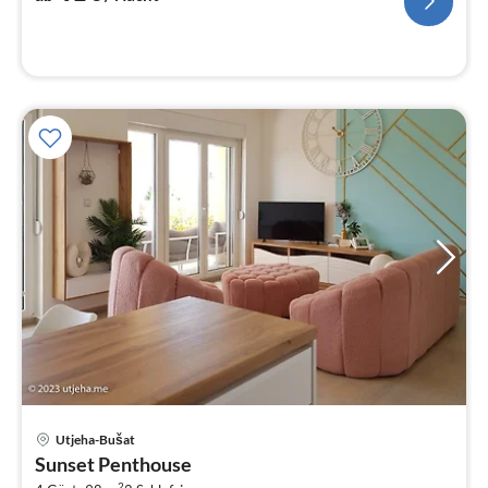
Pre
Utjeha-Bušat
ab
Sunset Penthouse
9
2