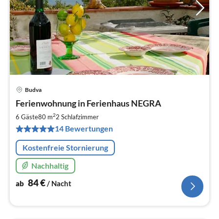
Budva
Pre
Ferienwohnung in Ferienhaus NEGRA
ab
8
2
6 Gäste
80 m
2
Schlafzimmer
pr
14 Bewertungen
Na
Kostenfreie Stornierung
Nachhaltig
84
€
ab
/ Nacht