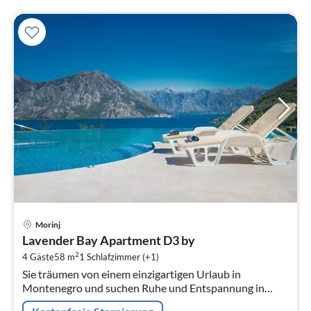
Pre
Morinj
ab
Lavender Bay Apartment D3 by
9
2
4 Gäste
58 m
1
Schlafzimmer (+1)
pr
Sie träumen von einem einzigartigen Urlaub in
Na
Montenegro und suchen Ruhe und Entspannung in
traumhafter Umgebung?