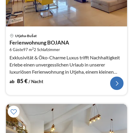
Pre
Utjeha-Bušat
ab
Ferienwohnung BOJANA
8
2
6 Gäste
97 m
2
Schlafzimmer
pr
Na
Exklusivität & Öko-Charme Luxus trifft Nachhaltigkeit
Erlebe einen unvergesslichen Urlaub in unserer
luxuriösen Ferienwohnung in Utjeha, einem kleinen
Ferienort in der Olivenbuch...
85
€
ab
/ Nacht