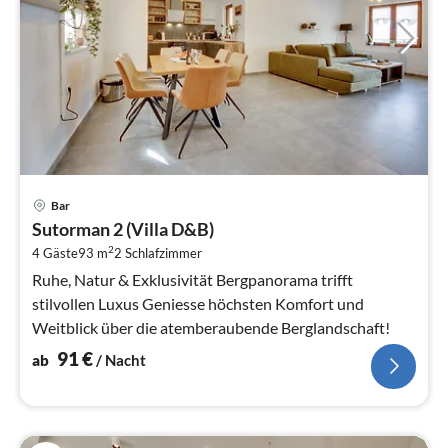
Pre
Bar
ab
Sutorman 2 (Villa D&B)
9
2
4 Gäste
93 m
2
Schlafzimmer
pr
Na
Ruhe, Natur & Exklusivität Bergpanorama trifft
stilvollen Luxus Geniesse höchsten Komfort und
Weitblick über die atemberaubende Berglandschaft!
91
€
ab
/ Nacht