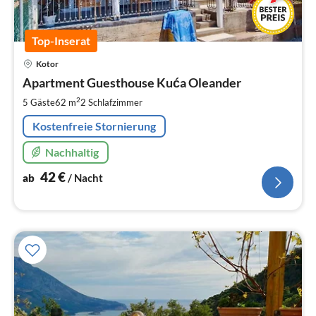
Top-Inserat
Pre
Kotor
ab
4
Apartment Guesthouse Kuća Oleander
pr
2
5 Gäste
62 m
2
Schlafzimmer
Na
Kostenfreie Stornierung
Nachhaltig
42
€
ab
/ Nacht