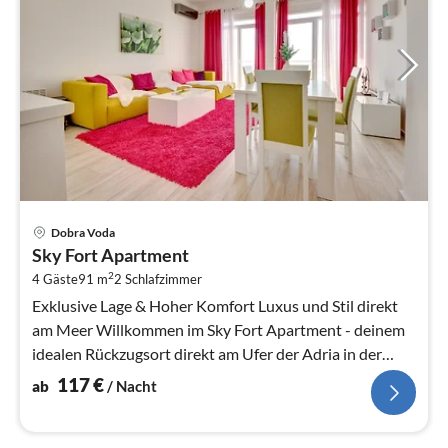
Pre
Dobra Voda
ab
Sky Fort Apartment
1
2
4 Gäste
91 m
2
Schlafzimmer
pr
Na
Exklusive Lage & Hoher Komfort Luxus und Stil direkt
am Meer Willkommen im Sky Fort Apartment - deinem
idealen Rückzugsort direkt am Ufer der Adria in der
bezaubernden Küstensied...
117
€
ab
/ Nacht