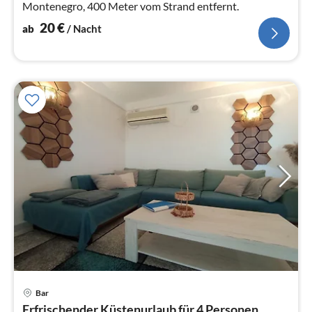
Montenegro, 400 Meter vom Strand entfernt.
20
€
ab
/ Nacht
Pre
Bar
ab
Erfrischender Küstenurlaub für 4 Personen