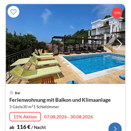
15%
Pre
Bar
ab
Ferienwohnung mit Balkon und Klimaanlage
1
2
3 Gäste
30 m
1
Schlafzimmer
pr
Na
15% Aktion
07.08.2026 - 30.08.2026
116
€
ab
/ Nacht