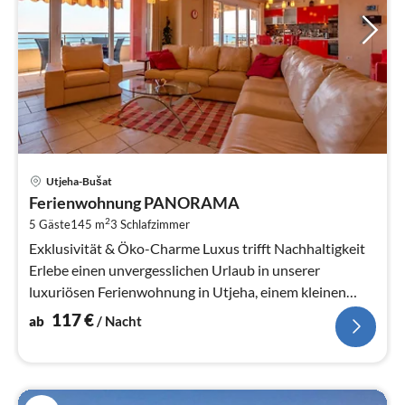
Pre
Utjeha-Bušat
ab
Ferienwohnung PANORAMA
1
2
5 Gäste
145 m
3
Schlafzimmer
pr
Na
Exklusivität & Öko-Charme Luxus trifft Nachhaltigkeit
Erlebe einen unvergesslichen Urlaub in unserer
luxuriösen Ferienwohnung in Utjeha, einem kleinen
Ferienort in der Olivenbuch...
117
€
ab
/ Nacht