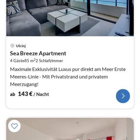
Pre
Ulcinj
ab
Sea Breeze Apartment
1
2
4 Gäste
85 m
2
Schlafzimmer
pr
Na
Maximale Exklusivität Luxus pur direkt am Meer Erste
Meeres-Linie - Mit Privatstrand und privatem
Meerzugang!
143
€
ab
/ Nacht