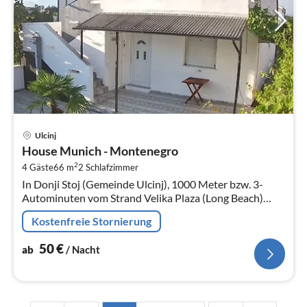
Pre
Ulcinj
ab
House Munich - Montenegro
5
2
4 Gäste
66 m
2
Schlafzimmer
pr
In Donji Stoj (Gemeinde Ulcinj), 1000 Meter bzw. 3-
Na
Autominuten vom Strand Velika Plaza (Long Beach)
entfernt, liegt das House Munich.
Kostenfreie Stornierung
50
€
ab
/ Nacht