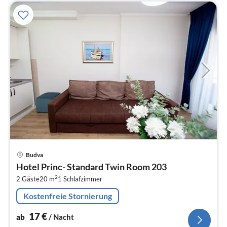
Pre
Budva
ab
Hotel Princ- Standard Twin Room 203
1
2
2 Gäste
20 m
1
Schlafzimmer
pr
Na
Kostenfreie Stornierung
17
€
ab
/ Nacht