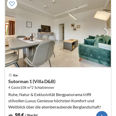
Pre
Bar
ab
Sutorman 1 (Villa D&B)
9
2
4 Gäste
108 m
2
Schlafzimmer
pr
Na
Ruhe, Natur & Exklusivität Bergpanorama trifft
stilvollen Luxus Geniesse höchsten Komfort und
Weitblick über die atemberaubende Berglandschaft!
98
€
ab
/ Nacht