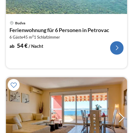
Pre
Budva
ab
Ferienwohnung für 6 Personen in Petrovac
5
2
6 Gäste
45 m
1
Schlafzimmer
pr
Na
54
€
ab
/ Nacht