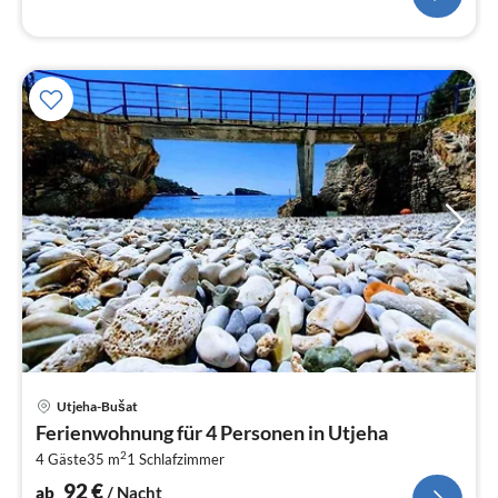
Pre
Utjeha-Bušat
ab
Ferienwohnung für 4 Personen in Utjeha
9
2
4 Gäste
35 m
1
Schlafzimmer
pr
Na
92
€
ab
/ Nacht