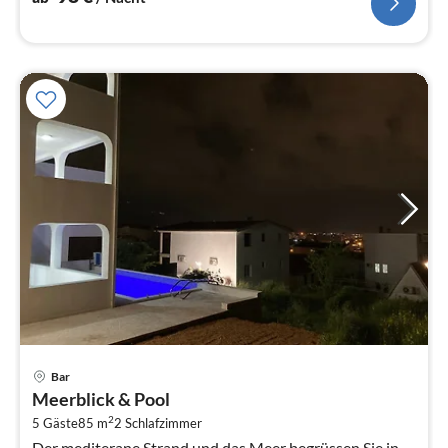
Pre
Bar
ab
Meerblick & Pool
2
2
5 Gäste
85 m
2
Schlafzimmer
pr
Der mediterane Strand und das Meer begrüssen Sie in
Na