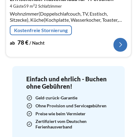
7
2
4 Gäste
59 m
2
Schlafzimmer
pr
Wohnzimmer(Doppelschlafcouch, TV, Esstisch,
Na
Sitzecke), Küche(Kochplatte, Wasserkocher, Toaster,
Mikrowelle, Kühl-/Gefrierkombination, , ),
Kostenfreie Stornierung
Schlafzimmer(Einzelbett, Einzelbett)
78
€
ab
/ Nacht
Einfach und ehrlich - Buchen
ohne Gebühren!
Geld-zurück-Garantie
Ohne Provision und Servicegebühren
Preise wie beim Vermieter
Zertifiziert vom Deutschen
Ferienhausverband