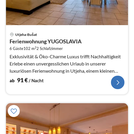
Pre
Utjeha-Bušat
ab
Ferienwohnung YUGOSLAVIA
9
2
6 Gäste
102 m
2
Schlafzimmer
pr
Na
Exklusivität & Öko-Charme Luxus trifft Nachhaltigkeit
Erlebe einen unvergesslichen Urlaub in unserer
luxuriösen Ferienwohnung in Utjeha, einem kleinen
Ferienort in der Olivenbuch...
91
€
ab
/ Nacht