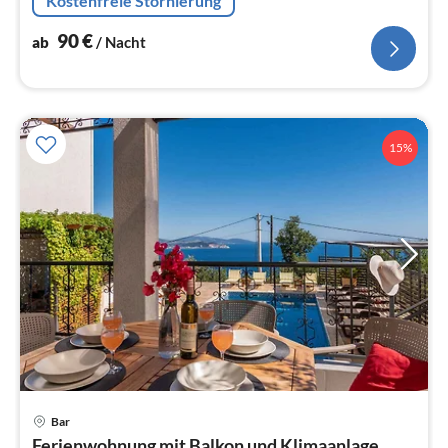
Kostenfreie Stornierung
90
€
ab
/ Nacht
15%
Pre
Bar
ab
Ferienwohnung mit Balkon und Klimaanlage