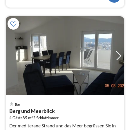
Pre
Bar
ab
Berg und Meerblick
2
2
4 Gäste
85 m
2
Schlafzimmer
pr
Na
Der mediterane Strand und das Meer begrüssen Sie in