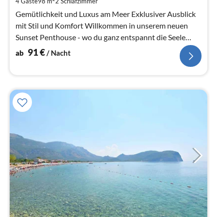
4 Gäste
98 m
2
Schlafzimmer
pr
Na
Gemütlichkeit und Luxus am Meer Exklusiver Ausblick
mit Stil und Komfort Willkommen in unserem neuen
Sunset Penthouse - wo du ganz entspannt die Seele
baumeln lassen und atember...
91
€
ab
/ Nacht