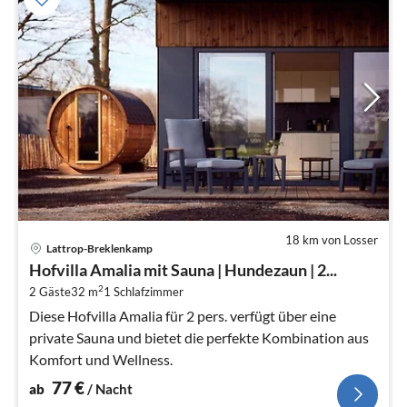
18 km von Losser
Pre
Lattrop-Breklenkamp
ab
Hofvilla Amalia mit Sauna | Hundezaun | 2...
7
2
2 Gäste
32 m
1
Schlafzimmer
pr
Na
Diese Hofvilla Amalia für 2 pers. verfügt über eine
private Sauna und bietet die perfekte Kombination aus
Komfort und Wellness.
77
€
ab
/ Nacht