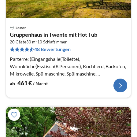
Losser
Pre
Gruppenhaus in Twente mit Hot Tub
ab
2
4
20 Gäste
30 m
10
Schlafzimmer
48 Bewertungen
pr
Na
Parterre: (Eingangshalle(Toilette),
Wohnküche(Esstisch(8 Personen), Kochherd, Backofen,
Mikrowelle, Spülmaschine, Spülmaschine,
Tiefkühlschrank)
461
€
ab
/ Nacht