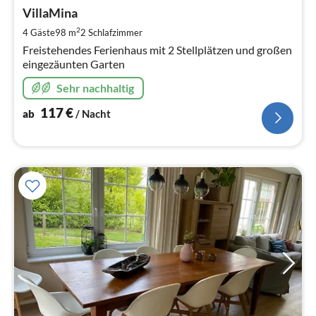
ab
1
VillaMina
pr
2
4 Gäste
98 m
2
Schlafzimmer
Na
Freistehendes Ferienhaus mit 2 Stellplätzen und großen
eingezäunten Garten
Sehr nachhaltig
117
€
ab
/ Nacht