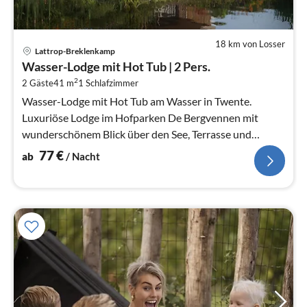
18 km von Losser
Pre
Lattrop-Breklenkamp
ab
Wasser-Lodge mit Hot Tub | 2 Pers.
7
2
2 Gäste
41 m
1
Schlafzimmer
pr
Na
Wasser-Lodge mit Hot Tub am Wasser in Twente.
Luxuriöse Lodge im Hofparken De Bergvennen mit
wunderschönem Blick über den See, Terrasse und
privatem Wellnessbereich.
77
€
ab
/ Nacht