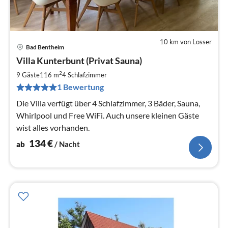
10 km von Losser
Bad Bentheim
Pre
Villa Kunterbunt (Privat Sauna)
ab
1
2
9 Gäste
116 m
4
Schlafzimmer
pr
1 Bewertung
Na
Die Villa verfügt über 4 Schlafzimmer, 3 Bäder, Sauna,
Whirlpool und Free WiFi. Auch unsere kleinen Gäste
wist alles vorhanden.
134
€
ab
/ Nacht