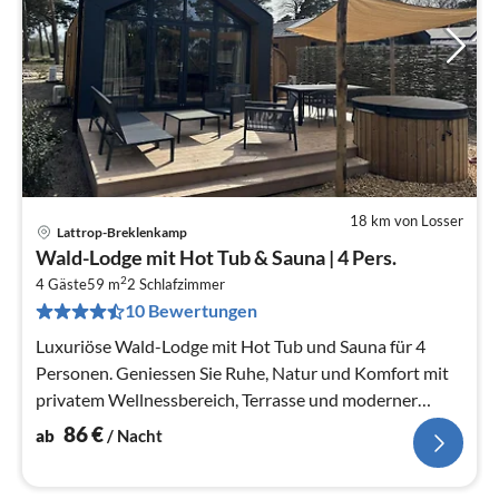
18 km von Losser
Lattrop-Breklenkamp
Pre
Wald-Lodge mit Hot Tub & Sauna | 4 Pers.
ab
2
8
4 Gäste
59 m
2
Schlafzimmer
10 Bewertungen
pr
Na
Luxuriöse Wald-Lodge mit Hot Tub und Sauna für 4
Personen. Geniessen Sie Ruhe, Natur und Komfort mit
privatem Wellnessbereich, Terrasse und moderner
Küche.
86
€
ab
/ Nacht