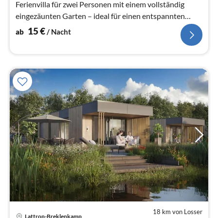
Ferienvilla für zwei Personen mit einem vollständig
eingezäunten Garten – ideal für einen entspannten
Urlaub gemeinsam mit ...
15
€
ab
/ Nacht
18 km von Losser
Pre
Lattrop-Breklenkamp