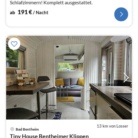
Schlafzimmern! Komplett ausgestattet.
191
€
ab
/ Nacht
13 km von Losser
Pre
Bad Bentheim
ab
Tiny House Bentheimer Klippen