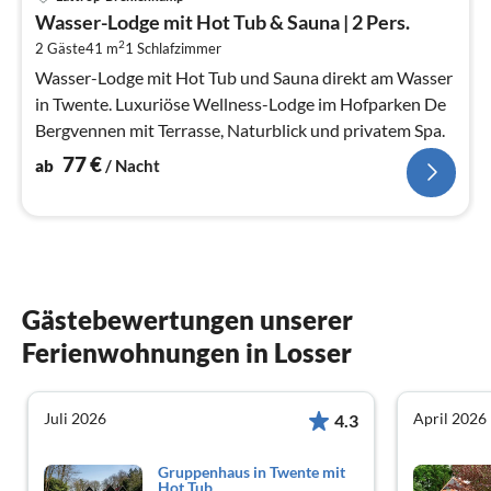
ab
Wasser-Lodge mit Hot Tub & Sauna | 2 Pers.
7
2
2 Gäste
41 m
1
Schlafzimmer
pr
Na
Wasser-Lodge mit Hot Tub und Sauna direkt am Wasser
in Twente. Luxuriöse Wellness-Lodge im Hofparken De
Bergvennen mit Terrasse, Naturblick und privatem Spa.
77
€
ab
/ Nacht
Gästebewertungen unserer
Ferienwohnungen in Losser
Juli 2026
April 2026
4.3
Gruppenhaus in Twente mit
Hot Tub