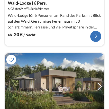
ab
Wald-Lodge | 6 Pers.
2
2
6 Gäste
69 m
3
Schlafzimmer
pr
Na
Wald-Lodge für 6 Personen am Rand des Parks mit Blick
auf den Wald. Geräumiges Ferienhaus mit 3
Schlafzimmern, Terrasse und viel Privatsphäre in der
Natur.
20
€
ab
/ Nacht