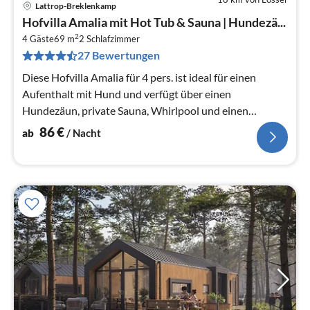
Lattrop-Breklenkamp
Pre
Hofvilla Amalia mit Hot Tub & Sauna | Hundezä...
ab
2
8
4 Gäste
69 m
2
Schlafzimmer
27 Bewertungen
pr
Na
Diese Hofvilla Amalia für 4 pers. ist ideal für einen
Aufenthalt mit Hund und verfügt über einen
Hundezäun, private Sauna, Whirlpool und einen
grosszügigen Aussenbereich.
86
€
ab
/ Nacht