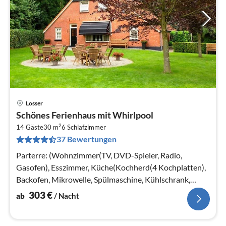
Losser
Pre
Schönes Ferienhaus mit Whirlpool
ab
2
3
14 Gäste
30 m
6
Schlafzimmer
37 Bewertungen
pr
Na
Parterre: (Wohnzimmer(TV, DVD-Spieler, Radio,
Gasofen), Esszimmer, Küche(Kochherd(4 Kochplatten),
Backofen, Mikrowelle, Spülmaschine, Kühlschrank,
Tiefkühlschrank)
303
€
ab
/ Nacht