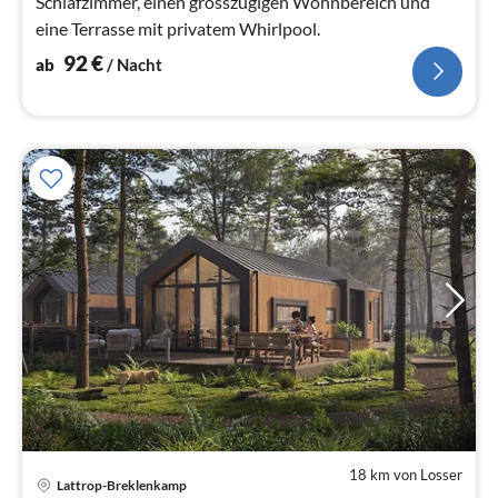
Schlafzimmer, einen grosszügigen Wohnbereich und
eine Terrasse mit privatem Whirlpool.
92
€
ab
/ Nacht
18 km von Losser
Pre
Lattrop-Breklenkamp