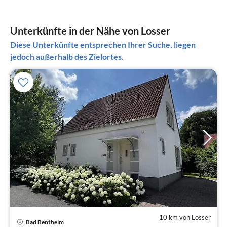
Unterkünfte in der Nähe von Losser
Diese Unterkünfte entsprechen Ihrer Suche, liegen
jedoch außerhalb des Zielortes.
10 km von Losser
Pre
Bad Bentheim