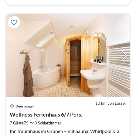
10 km von Losser
Pre
Deurningen
ab
1
Wellness Ferienhaus 6/7 Pers.
pr
2
7 Gäste
75 m
3
Schlafzimmer
Na
Ihr Traumhaus im Grünen – mit Sauna, Whirlpool & 3