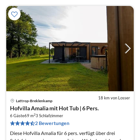
18 km von Losser
Lattrop-Breklenkamp
Pre
Hofvilla Amalia mit Hot Tub | 6 Pers.
ab
2
9
6 Gäste
69 m
3
Schlafzimmer
2 Bewertungen
pr
Na
Diese Hofvilla Amalia für 6 pers. verfügt über drei