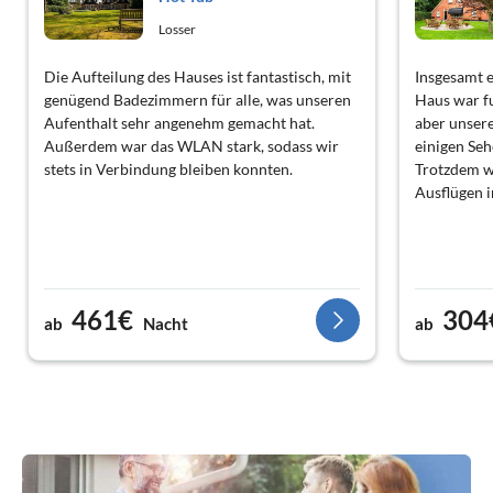
Losser
Die Aufteilung des Hauses ist fantastisch, mit
Insgesamt 
genügend Badezimmern für alle, was unseren
Haus war fu
Aufenthalt sehr angenehm gemacht hat.
aber unser
Außerdem war das WLAN stark, sodass wir
einigen Seh
stets in Verbindung bleiben konnten.
Trotzdem w
Ausflügen 
461€
304
ab
Nacht
ab