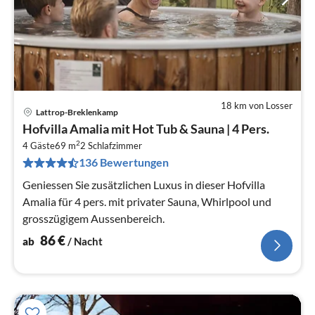
18 km von Losser
Lattrop-Breklenkamp
Pre
Hofvilla Amalia mit Hot Tub & Sauna | 4 Pers.
ab
2
8
4 Gäste
69 m
2
Schlafzimmer
136 Bewertungen
pr
Na
Geniessen Sie zusätzlichen Luxus in dieser Hofvilla
Amalia für 4 pers. mit privater Sauna, Whirlpool und
grosszügigem Aussenbereich.
86
€
ab
/ Nacht