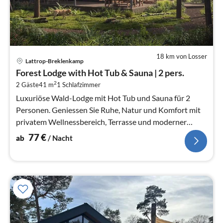
18 km von Losser
Pre
Lattrop-Breklenkamp
ab
Forest Lodge with Hot Tub & Sauna | 2 pers.
7
2
2 Gäste
41 m
1
Schlafzimmer
pr
Na
Luxuriöse Wald-Lodge mit Hot Tub und Sauna für 2
Personen. Geniessen Sie Ruhe, Natur und Komfort mit
privatem Wellnessbereich, Terrasse und moderner
Küche.
77
€
ab
/ Nacht