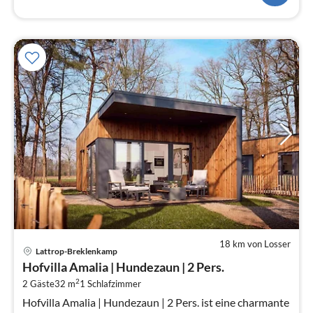
18 km von Losser
Pre
Lattrop-Breklenkamp
ab
Hofvilla Amalia | Hundezaun | 2 Pers.
1
2
2 Gäste
32 m
1
Schlafzimmer
pr
Na
Hofvilla Amalia | Hundezaun | 2 Pers. ist eine charmante