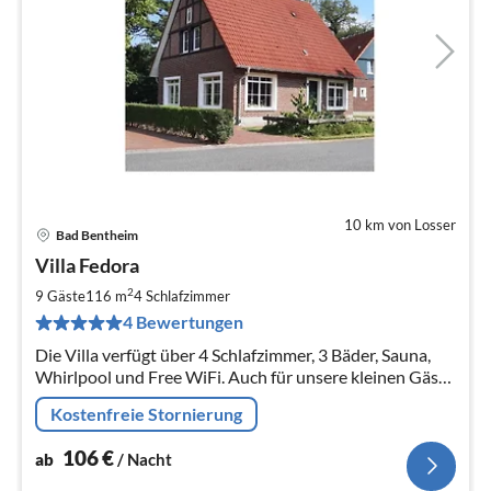
10 km von Losser
Bad Bentheim
Pre
Villa Fedora
ab
1
2
9 Gäste
116 m
4
Schlafzimmer
pr
4 Bewertungen
Na
Die Villa verfügt über 4 Schlafzimmer, 3 Bäder, Sauna,
Whirlpool und Free WiFi. Auch für unsere kleinen Gäste
ist alles vorhanden.
Kostenfreie Stornierung
106
€
ab
/ Nacht