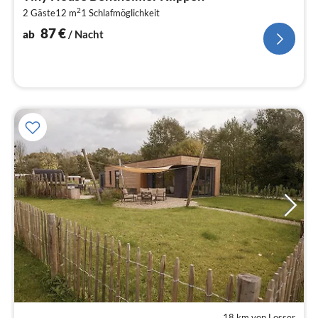
8
2
2 Gäste
12 m
1
Schlafmöglichkeit
pr
Na
87
€
ab
/ Nacht
18 km von Losser