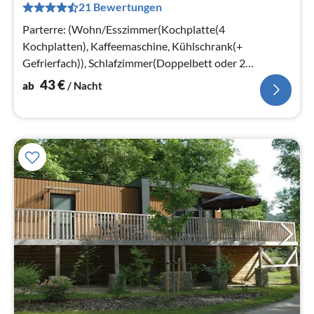
21 Bewertungen
pr
Na
Parterre: (Wohn/Esszimmer(Kochplatte(4
Kochplatten), Kaffeemaschine, Kühlschrank(+
Gefrierfach)), Schlafzimmer(Doppelbett oder 2
Einzelbetten)
43
€
ab
/ Nacht