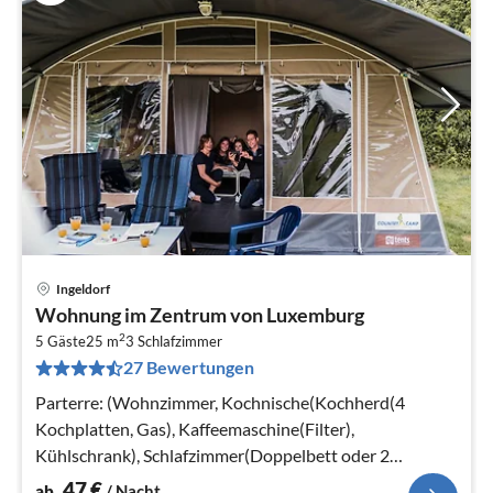
Ingeldorf
Pre
Wohnung im Zentrum von Luxemburg
ab
2
4
5 Gäste
25 m
3
Schlafzimmer
27 Bewertungen
pr
Na
Parterre: (Wohnzimmer, Kochnische(Kochherd(4
Kochplatten, Gas), Kaffeemaschine(Filter),
Kühlschrank), Schlafzimmer(Doppelbett oder 2
Einzelbetten)
47
€
ab
/ Nacht