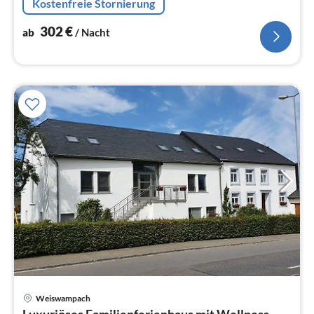
Kostenfreie Stornierung
302
€
ab
/ Nacht
Weiswampach
Pre