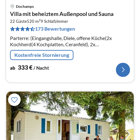
Dochamps
Pre
Villa mit beheiztem Außenpool und Sauna
ab
2
3
22 Gäste
520 m
9
Schlafzimmer
173 Bewertungen
pr
Na
Parterre: (Eingangshalle, Diele, offene Küche(2x
Kochherd(4 Kochplatten, Ceranfeld), 2x
Kaffeemaschine, Backofen(Grillofen)
Kostenfreie Stornierung
333
€
ab
/ Nacht