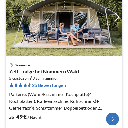
Nommern
Pre
Zelt-Lodge bei Nommern Wald
ab
2
5
5 Gäste
25 m
3
Schlafzimmer
25 Bewertungen
pr
Na
Parterre: (Wohn/Esszimmer(Kochplatte(4
Kochplatten), Kaffeemaschine, Kühlschrank(+
Gefrierfach)), Schlafzimmer(Doppelbett oder 2
Einzelbetten)
49
€
ab
/ Nacht