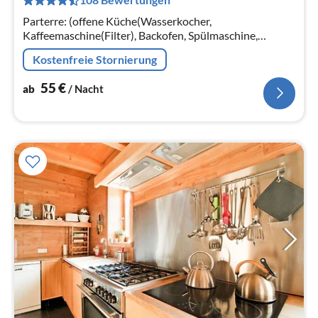
pr
Na
Parterre: (offene Küche(Wasserkocher,
Kaffeemaschine(Filter), Backofen, Spülmaschine,
Kühlschrank), Wohn/Esszimmer(TV, Esstisch,
Kostenfreie Stornierung
Kaminofen, CD-Spieler), Toilette(Toilette)
55
€
ab
/ Nacht