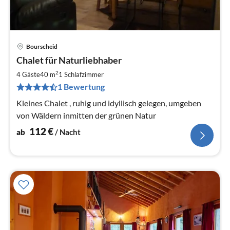
Bourscheid
Pre
Chalet für Naturliebhaber
ab
1
2
4 Gäste
40 m
1
Schlafzimmer
pr
1 Bewertung
Na
Kleines Chalet , ruhig und idyllisch gelegen, umgeben
von Wäldern inmitten der grünen Natur
112
€
ab
/ Nacht