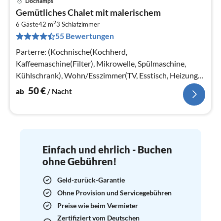
Dochamps
Pre
Gemütliches Chalet mit malerischem
ab
2
5
6 Gäste
42 m
3
Schlafzimmer
55 Bewertungen
pr
Na
Parterre: (Kochnische(Kochherd,
Kaffeemaschine(Filter), Mikrowelle, Spülmaschine,
Kühlschrank), Wohn/Esszimmer(TV, Esstisch, Heizung),
Schlafzimmer(Doppelbett)
50
€
ab
/ Nacht
Einfach und ehrlich - Buchen
ohne Gebühren!
Geld-zurück-Garantie
Ohne Provision und Servicegebühren
Preise wie beim Vermieter
Zertifiziert vom Deutschen