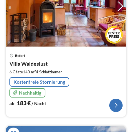
Pre
Befort
ab
1
Villa Waldeslust
pr
2
6 Gäste
140 m
4
Schlafzimmer
Na
Kostenfreie Stornierung
Nachhaltig
183
€
ab
/ Nacht