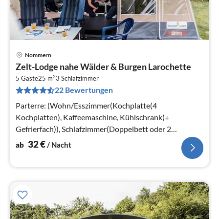
Nommern
Pre
Zelt-Lodge nahe Wälder & Burgen Larochette
ab
2
3
5 Gäste
25 m
3
Schlafzimmer
22 Bewertungen
pr
Na
Parterre: (Wohn/Esszimmer(Kochplatte(4
Kochplatten), Kaffeemaschine, Kühlschrank(+
Gefrierfach)), Schlafzimmer(Doppelbett oder 2
Einzelbetten)
32
€
ab
/ Nacht