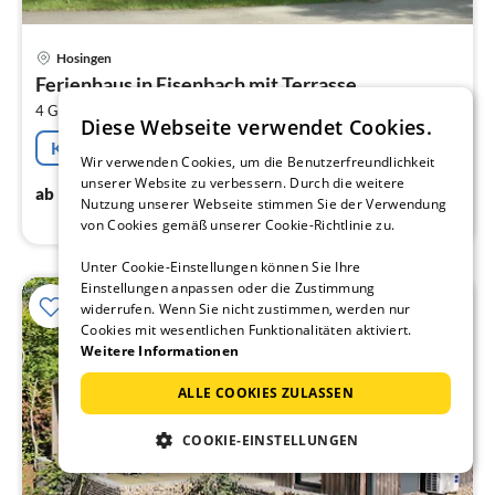
Pre
Hosingen
ab
Ferienhaus in Eisenbach mit Terrasse
5
2
4 Gäste
48 m
2
Schlafzimmer
pr
Diese Webseite verwendet Cookies.
Na
Kostenfreie Stornierung
Wir verwenden Cookies, um die Benutzerfreundlichkeit
unserer Website zu verbessern. Durch die weitere
49
€
ab
/ Nacht
Nutzung unserer Webseite stimmen Sie der Verwendung
von Cookies gemäß unserer Cookie-Richtlinie zu.
Unter Cookie-Einstellungen können Sie Ihre
Einstellungen anpassen oder die Zustimmung
widerrufen. Wenn Sie nicht zustimmen, werden nur
Cookies mit wesentlichen Funktionalitäten aktiviert.
Weitere Informationen
ALLE COOKIES ZULASSEN
COOKIE-EINSTELLUNGEN