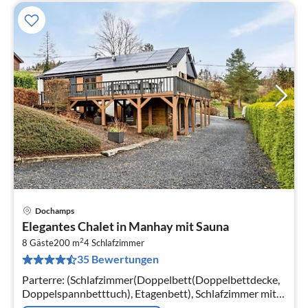
Dochamps
Pre
Elegantes Chalet in Manhay mit Sauna
ab
2
1
8 Gäste
200 m
4
Schlafzimmer
35 Bewertungen
pr
Na
Parterre: (Schlafzimmer(Doppelbett(Doppelbettdecke,
Doppelspannbetttuch), Etagenbett), Schlafzimmer mit
Badezimmer(Doppelbett(Doppelbettdecke,