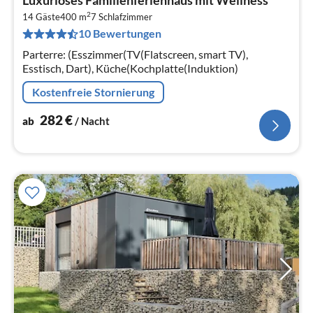
Luxuriöses Familienferienhaus mit Wellness
ab
2
2
14 Gäste
400 m
7
Schlafzimmer
10 Bewertungen
pr
Na
Parterre: (Esszimmer(TV(Flatscreen, smart TV),
Esstisch, Dart), Küche(Kochplatte(Induktion)
Kostenfreie Stornierung
282
€
ab
/ Nacht