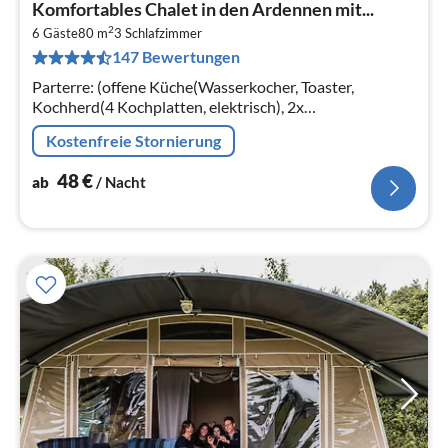
Pre
Komfortables Chalet in den Ardennen mit...
ab
2
4
6 Gäste
80 m
3
Schlafzimmer
147 Bewertungen
pr
Na
Parterre: (offene Küche(Wasserkocher, Toaster,
Kochherd(4 Kochplatten, elektrisch), 2x
Kaffeemaschine(cups, Filter), Kombi-Mikrowelle,
Kostenfreie Stornierung
Spülmaschine, Kühlschrank(+ Gefrierfach))
48
€
ab
/ Nacht