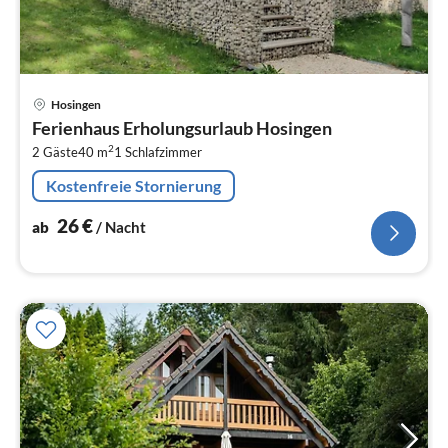
Pre
Hosingen
ab
Ferienhaus Erholungsurlaub Hosingen
2
2
2 Gäste
40 m
1
Schlafzimmer
pr
Na
Kostenfreie Stornierung
26
€
ab
/ Nacht