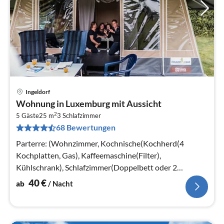
Ingeldorf
Pre
Wohnung in Luxemburg mit Aussicht
ab
2
4
5 Gäste
25 m
3
Schlafzimmer
68 Bewertungen
pr
Na
Parterre: (Wohnzimmer, Kochnische(Kochherd(4
Kochplatten, Gas), Kaffeemaschine(Filter),
Kühlschrank), Schlafzimmer(Doppelbett oder 2
Einzelbetten)
40
€
ab
/ Nacht