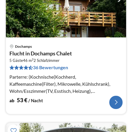
Dochamps
Pre
Flucht in Dochamps Chalet
ab
2
5
5 Gäste
46 m
2
Schlafzimmer
36 Bewertungen
pr
Na
Parterre: (Kochnische(Kochherd,
Kaffeemaschine(Filter), Mikrowelle, Kühlschrank),
Wohn/Esszimmer(TV, Esstisch, Heizung),
Badezimmer(Dusche, Waschbecken), Toilette) In der 1.
53
€
ab
/ Nacht