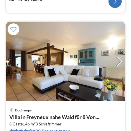
Dochamps
Pre
Villa in Freyneux nahe Wald für 8 Von...
ab
2
5
8 Gäste
146 m
3
Schlafzimmer
108 Bewertungen