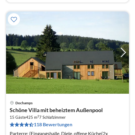
Dochamps
Pre
Schöne Villa mit beheiztem Außenpool
ab
2
3
15 Gäste
425 m
7
Schlafzimmer
118 Bewertungen
pr
Na
Parterre: (Eingangshalle, Diele, offene Küche(2x