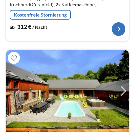
Kochherd(Ceranfeld), 2x Kaffeemaschine,
Backofen(Grillofen), 2x Mikrowelle, 2x Spülmaschine, 2x
Kostenfreie Stornierung
Kühl-/Gefrierkombination)
312
€
ab
/ Nacht