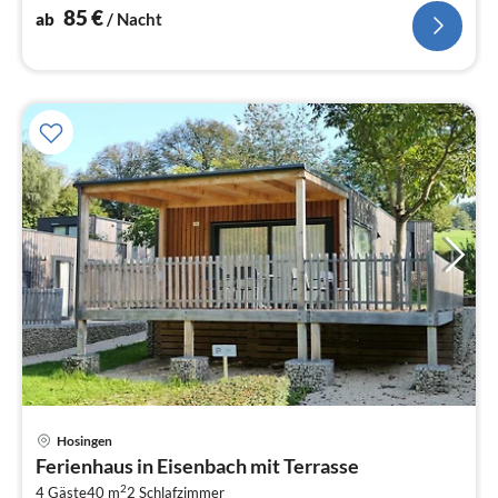
Esstisch, Heizung)
85
€
ab
/ Nacht
Pre
Hosingen
ab
Ferienhaus in Eisenbach mit Terrasse
4
2
4 Gäste
40 m
2
Schlafzimmer
pr