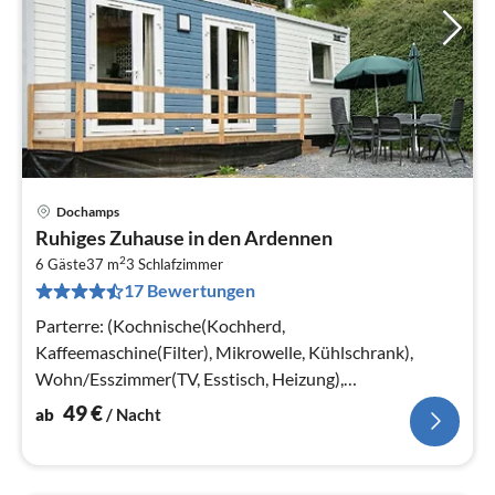
Dochamps
Pre
Ruhiges Zuhause in den Ardennen
ab
2
5
6 Gäste
37 m
3
Schlafzimmer
17 Bewertungen
pr
Na
Parterre: (Kochnische(Kochherd,
Kaffeemaschine(Filter), Mikrowelle, Kühlschrank),
Wohn/Esszimmer(TV, Esstisch, Heizung),
Schlafzimmer(Doppelbett)
49
€
ab
/ Nacht