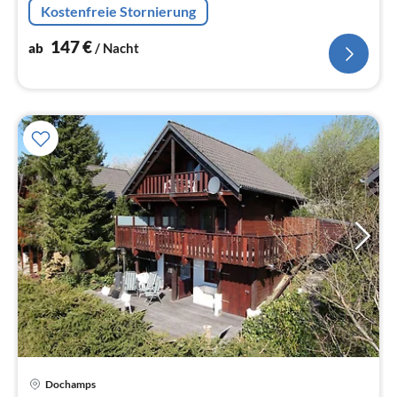
Kostenfreie Stornierung
Doppelspannbetttuch)
147
€
ab
/ Nacht
Dochamps