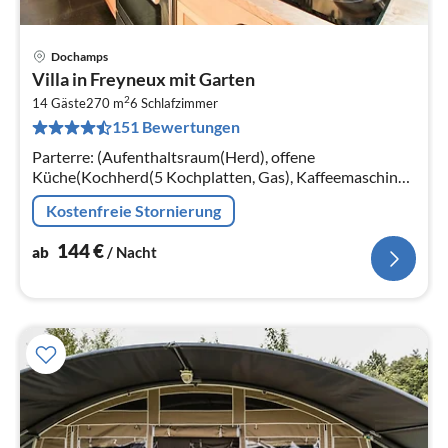
Dochamps
Pre
Villa in Freyneux mit Garten
ab
2
1
14 Gäste
270 m
6
Schlafzimmer
151 Bewertungen
pr
Na
Parterre: (Aufenthaltsraum(Herd), offene
Küche(Kochherd(5 Kochplatten, Gas), Kaffeemaschine,
Backofen, Backofen, Backofen, Mikrowelle, 2x
Kostenfreie Stornierung
Spülmaschine)
144
€
ab
/ Nacht