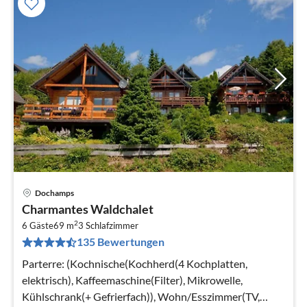
Dochamps
Pre
Charmantes Waldchalet
ab
2
8
6 Gäste
69 m
3
Schlafzimmer
135 Bewertungen
pr
Na
Parterre: (Kochnische(Kochherd(4 Kochplatten,
elektrisch), Kaffeemaschine(Filter), Mikrowelle,
Kühlschrank(+ Gefrierfach)), Wohn/Esszimmer(TV,