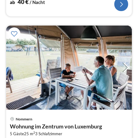
40
€
ab
/ Nacht
Nommern
Pre
Wohnung im Zentrum von Luxemburg
ab
2
4
5 Gäste
25 m
3
Schlafzimmer