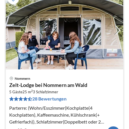
Nommern
Pre
Zelt-Lodge bei Nommern am Wald
ab
2
4
5 Gäste
25 m
3
Schlafzimmer
28 Bewertungen
pr
Na
Parterre: (Wohn/Esszimmer(Kochplatte(4
Kochplatten), Kaffeemaschine, Kühlschrank(+
Gefrierfach)), Schlafzimmer(Doppelbett oder 2
Einzelbetten)