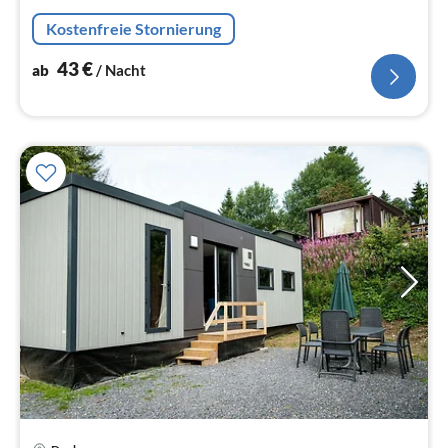
Na
Kostenfreie Stornierung
43
€
ab
/ Nacht