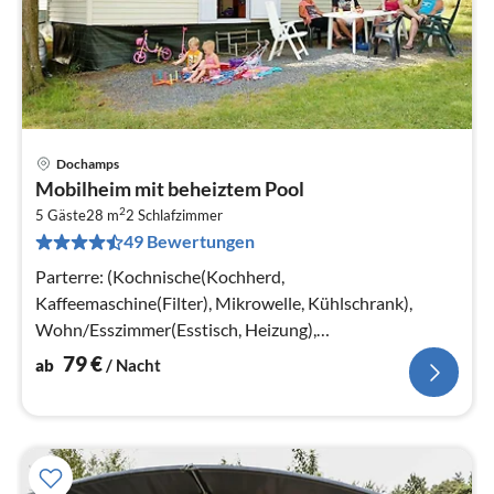
Dochamps
Pre
Mobilheim mit beheiztem Pool
ab
2
7
5 Gäste
28 m
2
Schlafzimmer
49 Bewertungen
pr
Na
Parterre: (Kochnische(Kochherd,
Kaffeemaschine(Filter), Mikrowelle, Kühlschrank),
Wohn/Esszimmer(Esstisch, Heizung),
Schlafzimmer(Doppelbett)
79
€
ab
/ Nacht