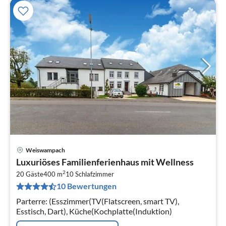
Weiswampach
Pre
Luxuriöses Familienferienhaus mit Wellness
ab
2
3
20 Gäste
400 m
10
Schlafzimmer
10 Bewertungen
pr
Na
Parterre: (Esszimmer(TV(Flatscreen, smart TV),
Esstisch, Dart), Küche(Kochplatte(Induktion)