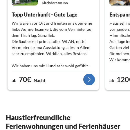
Kirchdorf am Inn
Topp Unterkunft - Gute Lage
Entspan
Wir waren vor Ort und freuten uns über eine
Haus sehr s
liebe Aufmerksamkeit, die vom Vermieter auf
vorhanden.
dem Tisch lag. Ganz lieb.
Himmlische
Die Sauberkeit prima, tolles WLAN, nette
Ausflüge i
Vermieter, prima Ausstattung, alles in Allem
Garten viel
sehr zu empfehlen. Wirklich, alles Bestens.
für meinen
Wir kommen
Wir haben uns mit Hund sehr wohl gefühlt.
70€
120
Man ist schnell (10min) in Österreich ?? und
ab
Nacht
ab
auch sonst fix an der Grenze unterwegs.
Mit freundlichen Grüßen Tobias und
Stephanie Paul
Haustierfreundliche
Ferienwohnungen und Ferienhäuser