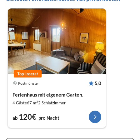
Top-Inserat
5,0
Postmünster
Ferienhaus mit eigenem Garten.
2
4 Gäste
67 m
2
Schlafzimmer
120€
ab
pro Nacht