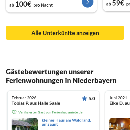
59€
100€
ab
p
ab
pro Nacht
Alle Unterkünfte anzeigen
Gästebewertungen unserer
Ferienwohnungen in Niederbayern
Februar 2026
Juni 2021
5.0
Tobias P. aus Halle Saale
Elke D. a
Verifizierter Gast von Ferienhausmiete.de
kleines Haus am Waldrand,
umzäunt