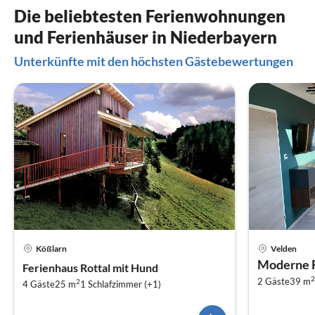
Die beliebtesten Ferienwohnungen
und Ferienhäuser in Niederbayern
Unterkünfte mit den höchsten Gästebewertungen
Kößlarn
Velden
Moderne F
Ferienhaus Rottal mit Hund
2
2 Gäste
39 m
2
4 Gäste
25 m
1
Schlafzimmer (+1)