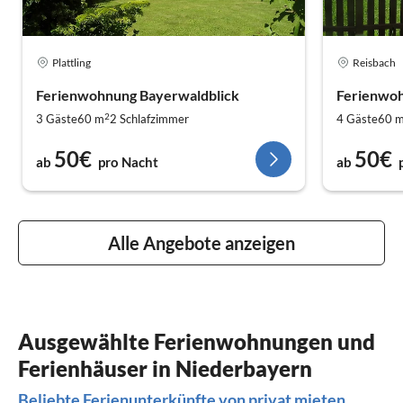
Plattling
Reisbach
Ferienwohnung Bayerwaldblick
Ferienwoh
2
3 Gäste
60 m
2
Schlafzimmer
4 Gäste
60 
50€
50€
ab
pro Nacht
ab
Alle Angebote anzeigen
Ausgewählte Ferienwohnungen und
Ferienhäuser in Niederbayern
Beliebte Ferienunterkünfte von privat mieten