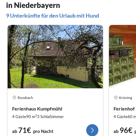
in Niederbayern
9 Unterkünfte für den Urlaub mit Hund
Rossbach
Kröning
Ferienhaus Kumpfmühl
Ferienhof 
2
4 Gäste
90 m
3
Schlafzimmer
4 Gäste
60 
71€
96€
ab
pro Nacht
ab