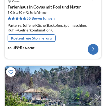
Covas
Pre
Ferienhaus in Covas mit Pool und Natur
ab
2
4
5 Gäste
80 m
2
Schlafzimmer
55 Bewertungen
pr
Na
Parterre: (offene Küche(Backofen, Spülmaschine,
Kühl-/Gefrierkombination),
Wohn/Esszimmer(TV(Satellit), Herd(Holz), Sitzecke,
Kostenfreie Stornierung
Stereoanlage, Gartentüren, Heizung(elektrisch)
49
€
ab
/ Nacht