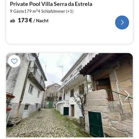
ab
Private Pool Villa Serra da Estrela
1
2
9 Gäste
179 m
4
Schlafzimmer (+1)
pr
Na
173
€
ab
/ Nacht