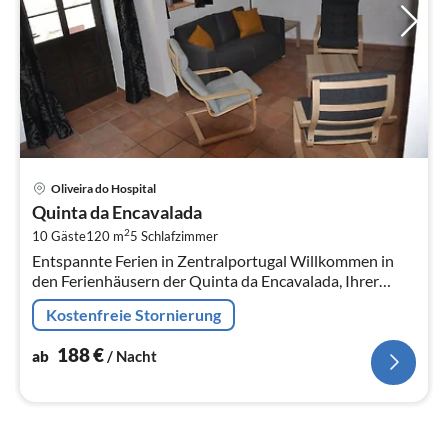
Pre
Oliveira do Hospital
ab
Quinta da Encavalada
1
2
10 Gäste
120 m
5
Schlafzimmer
pr
Entspannte Ferien in Zentralportugal Willkommen in
Na
den Ferienhäusern der Quinta da Encavalada, Ihrer
Oase der Ruhe, Privatsphäre und Freiheit in
Kostenfreie Stornierung
Zentralportugal.
188
€
ab
/ Nacht