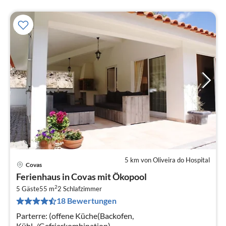
5 km von Oliveira do Hospital
Covas
Pre
Ferienhaus in Covas mit Ökopool
ab
2
3
5 Gäste
55 m
2
Schlafzimmer
18 Bewertungen
pr
Na
Parterre: (offene Küche(Backofen,
Kühl-/Gefrierkombination),