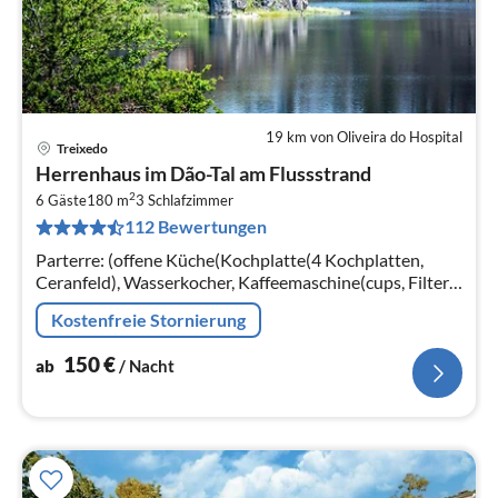
19 km von Oliveira do Hospital
Treixedo
Pre
Herrenhaus im Dão-Tal am Flussstrand
ab
2
1
6 Gäste
180 m
3
Schlafzimmer
112 Bewertungen
pr
Na
Parterre: (offene Küche(Kochplatte(4 Kochplatten,
Ceranfeld), Wasserkocher, Kaffeemaschine(cups, Filter),
Kaffeemaschine, Mikrowelle, Spülmaschine,
Kostenfreie Stornierung
Kühl-/Gefrierkombination)
150
€
ab
/ Nacht