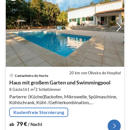
20 km von Oliveira do Hospital
Pre
Castanheiro do Norte
ab
Haus mit großem Garten und Swimmingpool
7
2
8 Gäste
161 m
2
Schlafzimmer
pr
Parterre: (Küche(Backofen, Mikrowelle, Spülmaschine,
Na
Kühlschrank, Kühl-/Gefrierkombination,
Waschmaschine, elektrische Kochplatten),
Kostenfreie Stornierung
Wohn/Esszimmer(TV, Herd, Sitzecke, Radio)
79
€
ab
/ Nacht