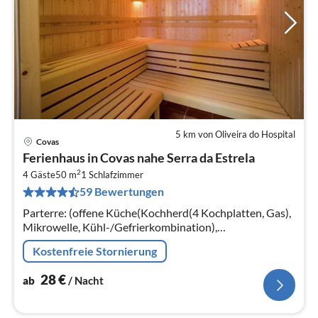
5 km von Oliveira do Hospital
Covas
Pre
Ferienhaus in Covas nahe Serra da Estrela
ab
2
2
4 Gäste
50 m
1
Schlafzimmer
59 Bewertungen
pr
Na
Parterre: (offene Küche(Kochherd(4 Kochplatten, Gas),
Mikrowelle, Kühl-/Gefrierkombination),
Wohn/Esszimmer(Doppelschlafcouch, Ofen(Holz),
Kostenfreie Stornierung
Stereoanlage, Gartentüren)
28
€
ab
/ Nacht