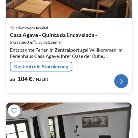
Pre
Oliveira do Hospital
ab
Casa Agave - Quinta da Encavalada -
1
2
5 Gäste
60 m
3
Schlafzimmer
pr
Entspannte Ferien in Zentralportugal Willkommen im
Na
Ferienhaus Casa Agave, Ihrer Oase der Ruhe,
Privatsphäre und Freiheit in Zentralportugal.
Kostenfreie Stornierung
104
€
ab
/ Nacht