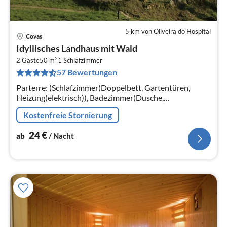
5 km von Oliveira do Hospital
Covas
Pre
Idyllisches Landhaus mit Wald
ab
2
2
2 Gäste
50 m
1
Schlafzimmer
57 Bewertungen
pr
Na
Parterre: (Schlafzimmer(Doppelbett, Gartentüren,
Heizung(elektrisch)), Badezimmer(Dusche,
Waschbecken), Toilette)
Kostenfreie Stornierung
24
€
ab
/ Nacht