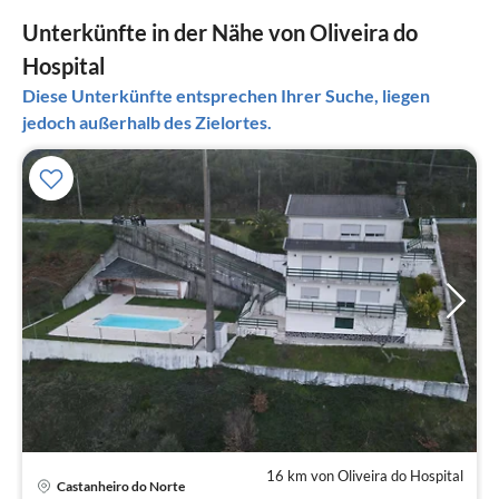
Unterkünfte in der Nähe von Oliveira do
Hospital
Diese Unterkünfte entsprechen Ihrer Suche, liegen
jedoch außerhalb des Zielortes.
16 km von Oliveira do Hospital
Pre
Castanheiro do Norte