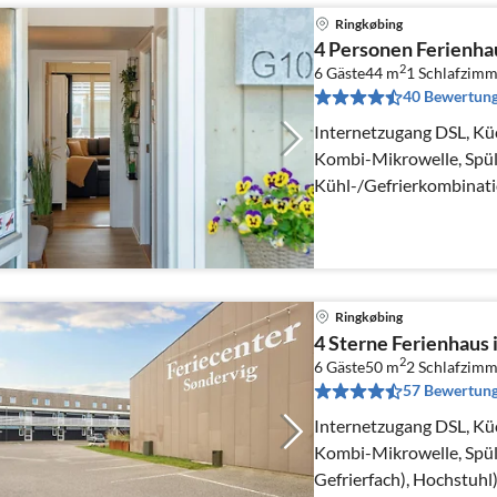
Ringkøbing
4 Personen Ferienha
2
6 Gäste
44 m
1
Schlafzimm
40 Bewertun
Internetzugang DSL, Kü
Kombi-Mikrowelle, Spü
Kühl-/Gefrierkombinatio
Ringkøbing
4 Sterne Ferienhaus
2
6 Gäste
50 m
2
Schlafzimm
57 Bewertun
Internetzugang DSL, Kü
Kombi-Mikrowelle, Spül
Gefrierfach), Hochstuhl