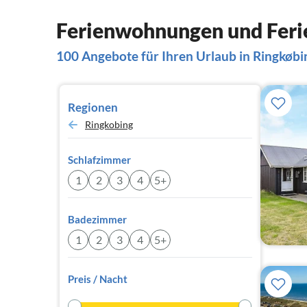
Ferienwohnungen und Feri
100 Angebote für Ihren Urlaub in Ringkøbi
Regionen
Ringkobing
Schlafzimmer
1
2
3
4
5+
Badezimmer
1
2
3
4
5+
Preis / Nacht