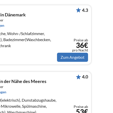
4.3
in Dänemark
er
gen
che, Wohn-/Schlafzimmer,
t), Badezimmer(Waschbecken,
Preise ab
36€
schrank
pro Nacht
Zum Angebot
4.0
in der Nähe des Meeres
er
ngen
elektrisch), Dunstabzugshaube,
Mikrowelle, Spülmaschine,
Preise ab
53€
ach), Waschmaschine),