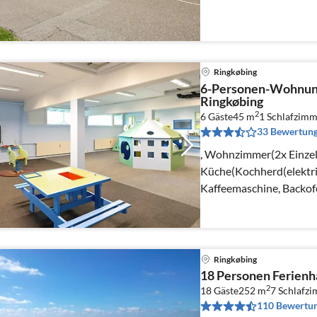
Ringkøbing
6-Personen-Wohnun
Ringkøbing
2
6 Gäste
45 m
1
Schlafzimm
33 Bewertun
, Wohnzimmer(2x Einzelk
Küche(Kochherd(elektri
Kaffeemaschine, Backof
Gefrierfach))
Ringkøbing
18 Personen Ferienh
2
18 Gäste
252 m
7
Schlafz
110 Bewertu