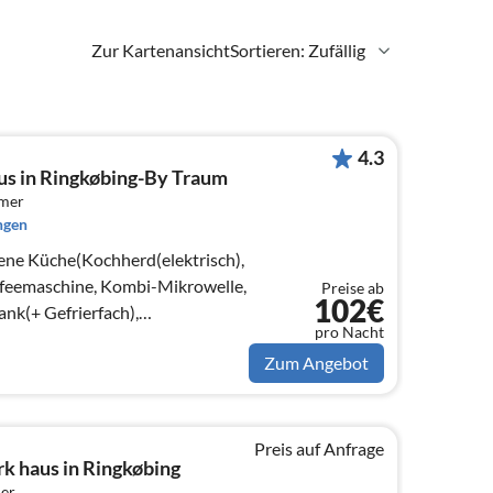
Zur Kartenansicht
Sortieren: Zufällig
4.3
us in Ringkøbing-By Traum
mmer
ngen
ene Küche(Kochherd(elektrisch),
feemaschine, Kombi-Mikrowelle,
Preise ab
102€
nk(+ Gefrierfach),
pro Nacht
)
Zum Angebot
Preis auf Anfrage
k haus in Ringkøbing
er