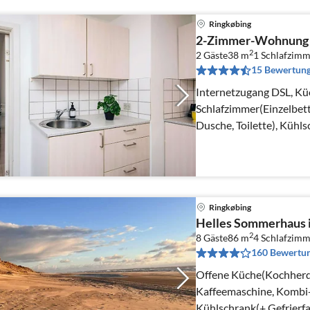
Ringkøbing
2-Zimmer-Wohnung 
2
2 Gäste
38 m
1
Schlafzimm
15 Bewertun
Internetzugang DSL, Kü
Schlafzimmer(Einzelbet
Dusche, Toilette), Kühl
Ringkøbing
Helles Sommerhaus 
2
8 Gäste
86 m
4
Schlafzimm
160 Bewertu
Offene Küche(Kochherd(
Kaffeemaschine, Kombi-
Kühlschrank(+ Gefrierf