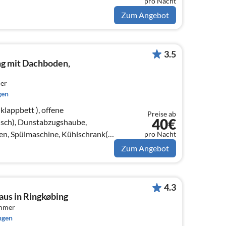
pro Nacht
Zum Angebot
3.5
g mit Dachboden,
er
gen
lappbett ), offene
Preise ab
40€
sch), Dunstabzugshaube,
en, Spülmaschine, Kühlschrank(+
pro Nacht
Zum Angebot
4.3
aus in Ringkøbing
immer
ngen