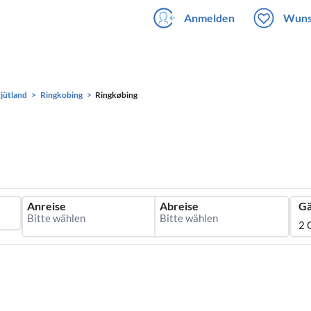
Anmelden
Wuns
jütland
Ringkobing
Ringkøbing
Anreise
Abreise
Gä
2 