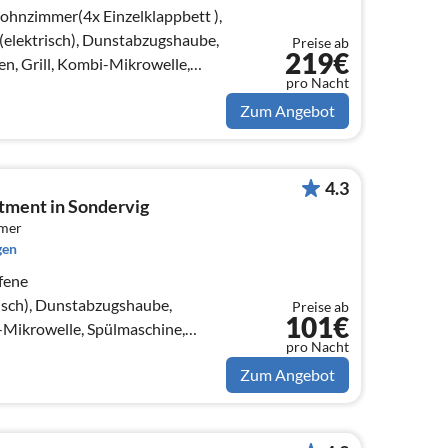
ohnzimmer(4x Einzelklappbett ),
elektrisch), Dunstabzugshaube,
Preise ab
219€
n, Grill, Kombi-Mikrowelle,
pro Nacht
.
Zum Angebot
4.3
tment in Sondervig
mmer
gen
fene
sch), Dunstabzugshaube,
Preise ab
101€
Mikrowelle, Spülmaschine,
pro Nacht
chrank(60-99L), Hochstuhl)
Zum Angebot