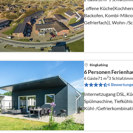
, offene Küche(Kochherd
Backofen, Kombi-Mikrow
Gefrierfach)), Wohn-/Sc
Doppelbett, TV(Kabel))
Ringkøbing
6 Personen Ferienha
2
6 Gäste
71 m
3
Schlafzimm
6 Bewertung
Internetzugang DSL, Kü
Spülmaschine, Tiefkühl
Kühl-/Gefrierkombinati
Schlafzimmer(Doppelbe