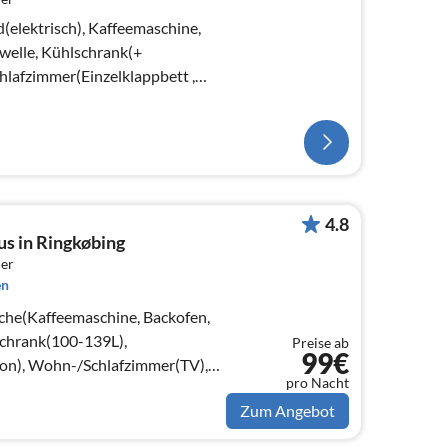
(elektrisch), Kaffeemaschine,
elle, Kühlschrank(+
hlafzimmer(Einzelklappbett ,
4.8
us in Ringkøbing
er
en
che(Kaffeemaschine, Backofen,
schrank(100-139L),
Preise ab
99€
on), Wohn-/Schlafzimmer(TV),
pro Nacht
tt)
Zum Angebot