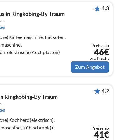
4.3
us in Ringkøbing-By Traum
er
gen
che(Kaffeemaschine, Backofen,
lmaschine,
Preise ab
46€
n, elektrische Kochplatten)
pro Nacht
Zum Angebot
4.2
 in Ringkøbing-By Traum
er
gen
che(Kochherd(elektrisch),
maschine, Kühlschrank(+
Preise ab
41€
)