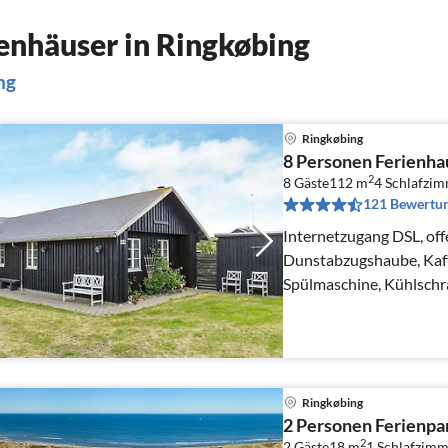
enhäuser in Ringkøbing
ng
Ringkøbing
8 Personen Ferienha
2
8 Gäste
112 m
4
Schlafzi
121 Bewertu
Internetzugang DSL, off
Dunstabzugshaube, Kaf
Spülmaschine, Kühlschra
Tiefkühlschrank(60-99L
Ringkøbing
2 Personen Ferienpar
2
2 Gäste
18 m
1
Schlafzimm