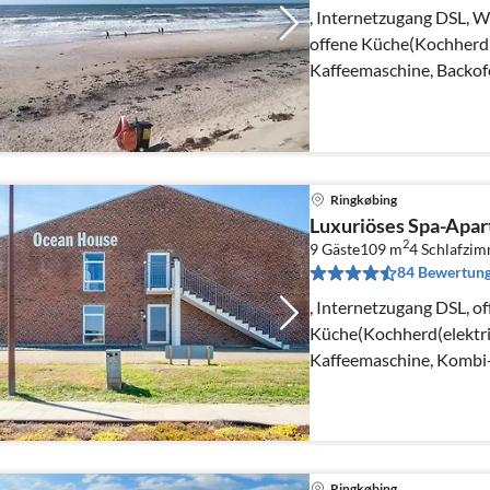
, Internetzugang DSL, W
offene Küche(Kochherd(
Kaffeemaschine, Backofe
Spülmaschine, Kühlsch..
Ringkøbing
Luxuriöses Spa-Apar
2
9 Gäste
109 m
4
Schlafzi
84 Bewertun
, Internetzugang DSL, of
Küche(Kochherd(elektri
Kaffeemaschine, Kombi-
Kühlschrank, Tiefkühls
Ringkøbing