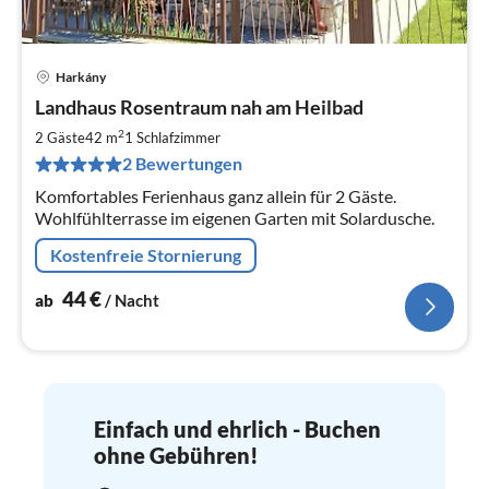
Harkány
Pre
Landhaus Rosentraum nah am Heilbad
ab
4
2
2 Gäste
42 m
1
Schlafzimmer
pr
2 Bewertungen
Na
Komfortables Ferienhaus ganz allein für 2 Gäste.
Wohlfühlterrasse im eigenen Garten mit Solardusche.
Kostenfreie Stornierung
44
€
ab
/ Nacht
Einfach und ehrlich - Buchen
ohne Gebühren!