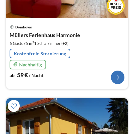
Pre
Dombovar
ab
5
Müllers Ferienhaus Harmonie
pr
2
6 Gäste
75 m
1
Schlafzimmer (+2)
Na
Kostenfreie Stornierung
Nachhaltig
59
€
ab
/ Nacht