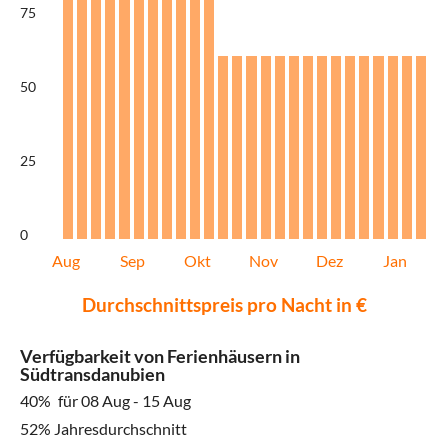
75
50
25
0
Aug
Sep
Okt
Nov
Dez
Jan
Durchschnittspreis pro Nacht in €
Verfügbarkeit von Ferienhäusern in
Südtransdanubien
40%
für 08 Aug - 15 Aug
52% Jahresdurchschnitt