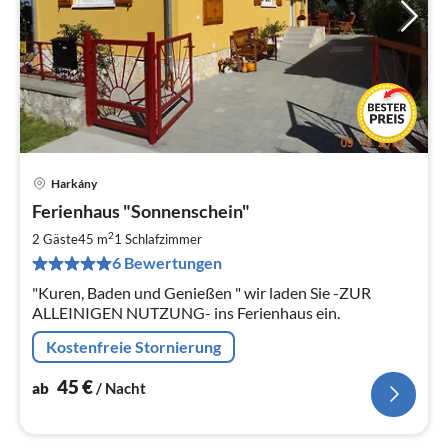
Harkány
Pre
Ferienhaus "Sonnenschein"
ab
4
2
2 Gäste
45 m
1
Schlafzimmer
pr
6 Bewertungen
Na
"Kuren, Baden und Genießen " wir laden Sie -ZUR
ALLEINIGEN NUTZUNG- ins Ferienhaus ein.
Kostenfreie Stornierung
45
€
ab
/ Nacht