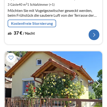
pr
2
3 Gäste
40 m
1
Schlafzimmer (+1)
Na
Möchten Sie mit Vogelgezwitscher geweckt werden,
beim Frühstück die saubere Luft von der Terrasse der
Wohnung genießen, und doch in der Nähe der
Kostenfreie Stornierung
europaweit bekannten Therme sein?
37
€
ab
/ Nacht