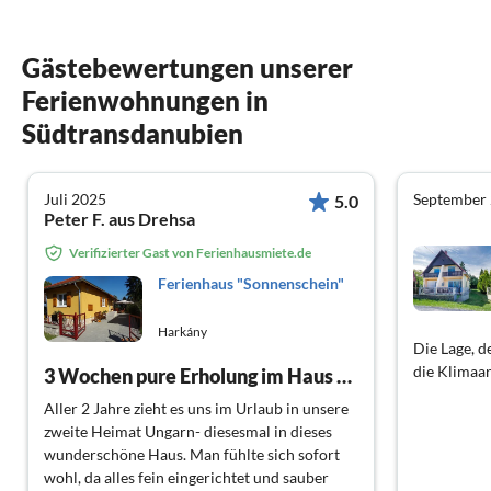
Gästebewertungen unserer
Ferienwohnungen in
Südtransdanubien
Juli 2025
September
5.0
Peter F. aus Drehsa
Verifizierter Gast von Ferienhausmiete.de
Ferienhaus "Sonnenschein"
Harkány
Die Lage, d
die Klimaa
3 Wochen pure Erholung im Haus Sonnenschein!
Aller 2 Jahre zieht es uns im Urlaub in unsere
zweite Heimat Ungarn- diesesmal in dieses
wunderschöne Haus. Man fühlte sich sofort
wohl, da alles fein eingerichtet und sauber