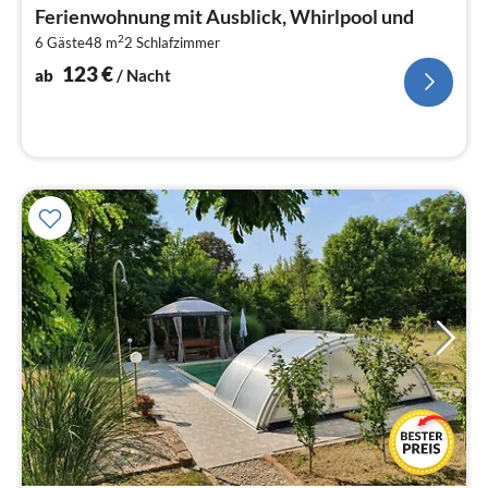
ab
Ferienwohnung mit Ausblick, Whirlpool und
1
2
6 Gäste
48 m
2
Schlafzimmer
pr
Na
123
€
ab
/ Nacht