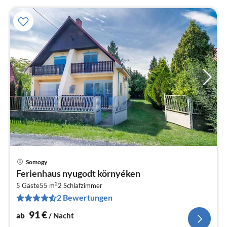
Somogy
Pre
Ferienhaus nyugodt környéken
ab
2
9
5 Gäste
55 m
2
Schlafzimmer
2 Bewertungen
pr
Na
91
€
ab
/ Nacht