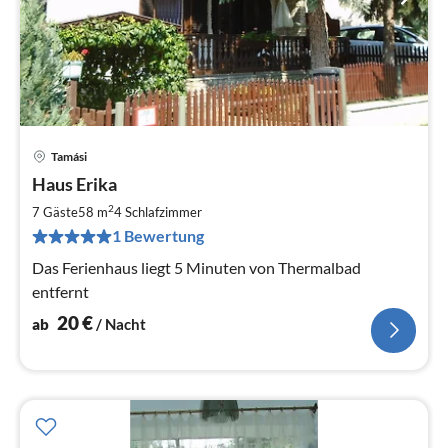
Tamási
Pre
Haus Erika
ab
2
2
7 Gäste
58 m
4
Schlafzimmer
pr
1 Bewertung
Na
Das Ferienhaus liegt 5 Minuten von Thermalbad
entfernt
20
€
ab
/ Nacht