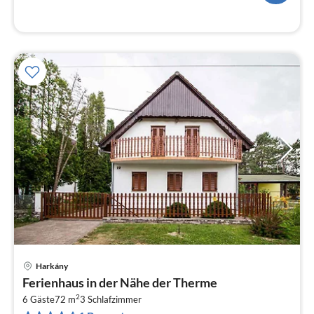
Harkány
Pre
Ferienhaus in der Nähe der Therme
ab
2
1
6 Gäste
72 m
3
Schlafzimmer