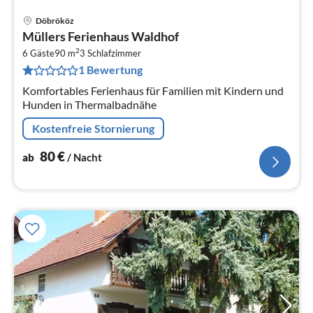
Döbrököz
Pre
Müllers Ferienhaus Waldhof
ab
2
8
6 Gäste
90 m
3
Schlafzimmer
1 Bewertung
pr
Na
Komfortables Ferienhaus für Familien mit Kindern und
Hunden in Thermalbadnähe
Kostenfreie Stornierung
80
€
ab
/ Nacht