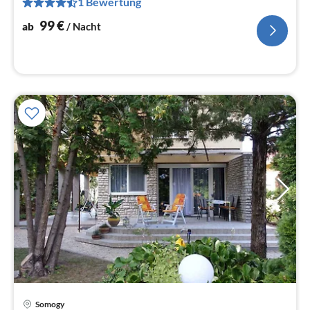
1 Bewertung
pr
Na
99
€
ab
/ Nacht
Pre
Somogy