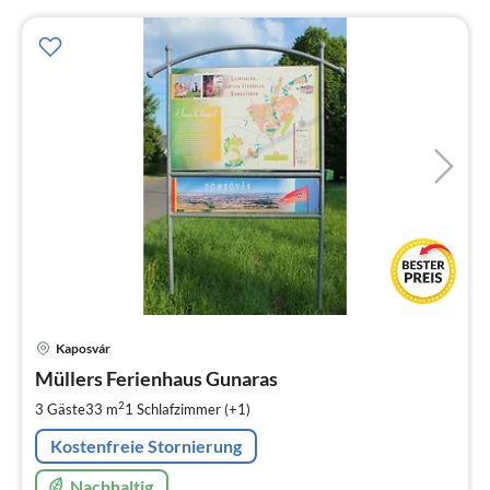
Pre
Kaposvár
ab
5
Müllers Ferienhaus Gunaras
pr
2
3 Gäste
33 m
1
Schlafzimmer (+1)
Na
Kostenfreie Stornierung
Nachhaltig