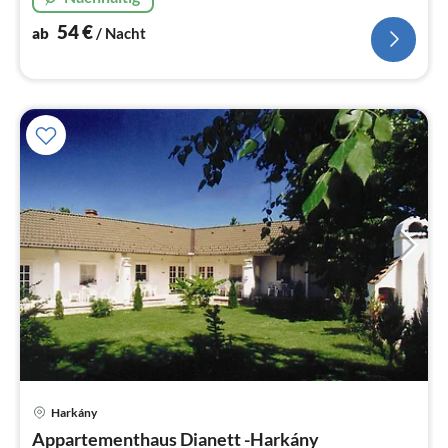
54
€
ab
/ Nacht
Pre
Harkány
ab
3
Appartementhaus Dianett -Harkány