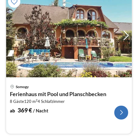
Pre
Somogy
ab
Ferienhaus mit Pool und Planschbecken
3
2
8 Gäste
120 m
4
Schlafzimmer
pr
Na
369
€
ab
/ Nacht