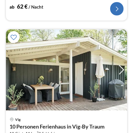
Herd(Holz), Chromecast, Bluetooth)
62
€
ab
/ Nacht
Vig
Pre
10 Personen Ferienhaus in Vig-By Traum
ab
2