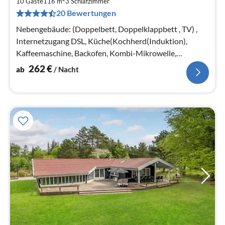
2
10 Gäste
116 m
3
Schlafzimmer
20 Bewertungen
pr
Na
Nebengebäude: (Doppelbett, Doppelklappbett , TV) ,
Internetzugang DSL, Küche(Kochherd(Induktion),
Kaffeemaschine, Backofen, Kombi-Mikrowelle,
Spülmaschine, Tiefkühlschrank(60-99L)
262
€
ab
/ Nacht