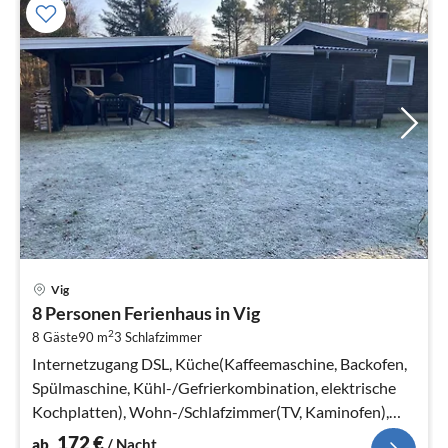
Pre
Vig
ab
8 Personen Ferienhaus in Vig
1
2
8 Gäste
90 m
3
Schlafzimmer
pr
Na
Internetzugang DSL, Küche(Kaffeemaschine, Backofen,
Spülmaschine, Kühl-/Gefrierkombination, elektrische
Kochplatten), Wohn-/Schlafzimmer(TV, Kaminofen),
Schlafzimmer(2x Doppelbett)
172
€
ab
/ Nacht