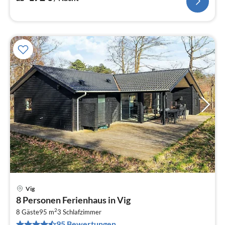
Vig
Pre
8 Personen Ferienhaus in Vig
ab
2
7
8 Gäste
95 m
3
Schlafzimmer
95 Bewertungen