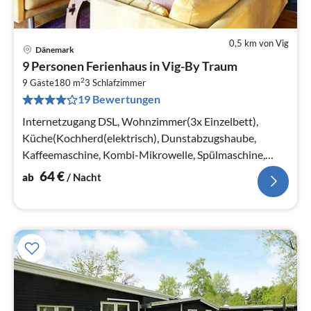
0,5 km von Vig
Dänemark
Pre
9 Personen Ferienhaus in Vig-By Traum
ab
2
6
9 Gäste
180 m
3
Schlafzimmer
19 Bewertungen
pr
Na
Internetzugang DSL, Wohnzimmer(3x Einzelbett),
Küche(Kochherd(elektrisch), Dunstabzugshaube,
Kaffeemaschine, Kombi-Mikrowelle, Spülmaschine,
Kühlschrank(+ Gefrierfach))
64
€
ab
/ Nacht