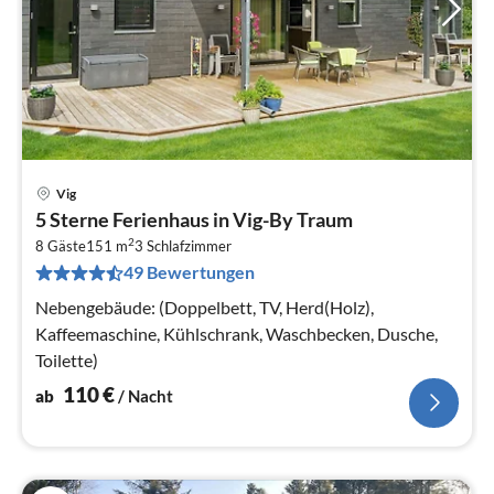
Vig
Pre
5 Sterne Ferienhaus in Vig-By Traum
ab
2
1
8 Gäste
151 m
3
Schlafzimmer
49 Bewertungen
pr
Na
Nebengebäude: (Doppelbett, TV, Herd(Holz),
Kaffeemaschine, Kühlschrank, Waschbecken, Dusche,
Toilette)
110
€
ab
/ Nacht