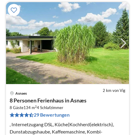
2 km von Vig
Asnaes
Pre
8 Personen Ferienhaus in Asnæs
ab
2
4
8 Gäste
134 m
4
Schlafzimmer
29 Bewertungen
pr
Na
, Internetzugang DSL, Küche(Kochherd(elektrisch),
Dunstabzugshaube, Kaffeemaschine, Kombi-