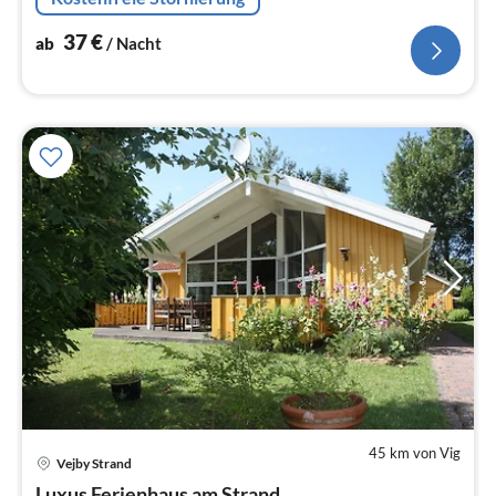
37
€
ab
/ Nacht
45 km von Vig
Pre
Vejby Strand
ab
Luxus Ferienhaus am Strand