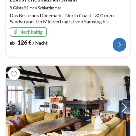
1
pr
2
8 Gäste
92 m
4
Schlafzimmer
Na
Das Beste aus Dänemark - North Coast - 300 m zu
Sandstrand. Ein Mietvertrag ist von Samstag bis
Samstag. Es kann eine Woche, 14 Tage oder mehr sein.
Nachhaltig
126
€
ab
/ Nacht