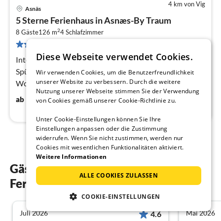
4 km von Vig
Asnäs
Pre
5 Sterne Ferienhaus in Asnæs-By Traum
ab
2
7
8 Gäste
126 m
4
Schlafzimmer
24 Bewertungen
pr
Diese Webseite verwendet Cookies.
Na
Internetzugang DSL, Küche(Kaffeemaschine, Backofen,
Spülmaschine, Kühl-/Gefrierkombination),
Wir verwenden Cookies, um die Benutzerfreundlichkeit
unserer Website zu verbessern. Durch die weitere
Wohn-/Schlafzimmer(TV, Herd(Holz)),
Nutzung unserer Webseite stimmen Sie der Verwendung
Schlafzimmer(Doppelbett), Schlafzimmer(Doppelbett)
74
€
ab
/ Nacht
von Cookies gemäß unserer Cookie-Richtlinie zu.
Unter Cookie-Einstellungen können Sie Ihre
Einstellungen anpassen oder die Zustimmung
widerrufen. Wenn Sie nicht zustimmen, werden nur
Cookies mit wesentlichen Funktionalitäten aktiviert.
Weitere Informationen
Gästebewertungen unserer
ALLE COOKIES ZULASSEN
Ferienwohnungen in Vig
COOKIE-EINSTELLUNGEN
Juli 2026
Mai 2026
4.6