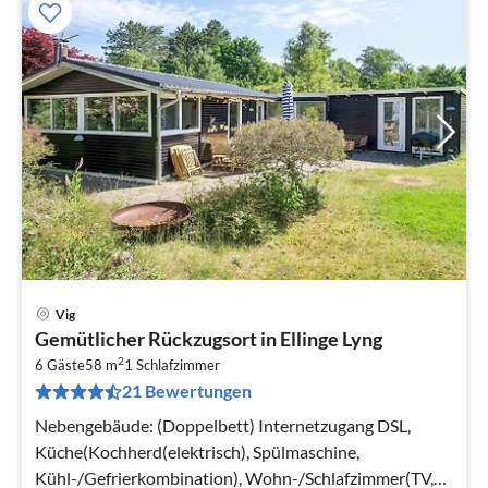
Vig
Pre
Gemütlicher Rückzugsort in Ellinge Lyng
ab
2
6
6 Gäste
58 m
1
Schlafzimmer
21 Bewertungen
pr
Na
Nebengebäude: (Doppelbett) Internetzugang DSL,
Küche(Kochherd(elektrisch), Spülmaschine,
Kühl-/Gefrierkombination), Wohn-/Schlafzimmer(TV,