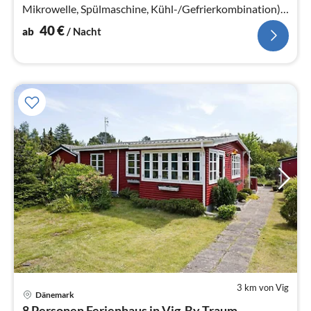
Mikrowelle, Spülmaschine, Kühl-/Gefrierkombination),
Wohn-/Schlafzimmer(TV, Herd(Holz)
40
€
ab
/ Nacht
3 km von Vig
Dänemark
Pre
8 Personen Ferienhaus in Vig-By Traum