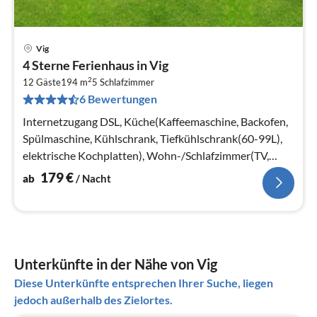
Vig
Pre
4 Sterne Ferienhaus in Vig
ab
2
1
12 Gäste
194 m
5
Schlafzimmer
6 Bewertungen
pr
Na
Internetzugang DSL, Küche(Kaffeemaschine, Backofen,
Spülmaschine, Kühlschrank, Tiefkühlschrank(60-99L),
elektrische Kochplatten), Wohn-/Schlafzimmer(TV,
Herd(Holz), Stereoanlage)
179
€
ab
/ Nacht
Unterkünfte in der Nähe von Vig
Diese Unterkünfte entsprechen Ihrer Suche, liegen
jedoch außerhalb des Zielortes.