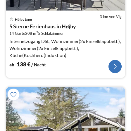
3 km von Vig
Pre
Höjby Lyng
ab
5 Sterne Ferienhaus in Højby
1
2
14 Gäste
208 m
5
Schlafzimmer
pr
Na
Internetzugang DSL, Wohnzimmer(2x Einzelklappbett ),
Wohnzimmer(2x Einzelklappbett ),
Küche(Kochherd(Induktion)
138
€
ab
/ Nacht