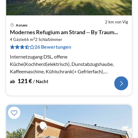
2 km von Vig
Asnaes
Pre
Modernes Refugium am Strand -- By Traum...
ab
2
1
4 Gäste
66 m
2
Schlafzimmer
26 Bewertungen
pr
Na
Internetzugang DSL, offene
Küche(Kochherd(elektrisch), Dunstabzugshaube,
Kaffeemaschine, Kühlschrank(+ Gefrierfach),
Waschmaschine), Wohn-/Schlafzimmer(TV(Satellit),
121
€
ab
/ Nacht
Herd(Holz)