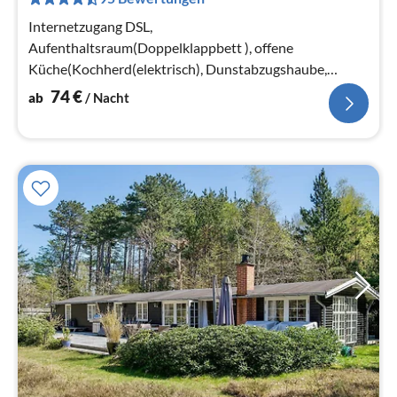
pr
Na
Internetzugang DSL,
Aufenthaltsraum(Doppelklappbett ), offene
Küche(Kochherd(elektrisch), Dunstabzugshaube,
Kaffeemaschine, Kombi-Mikrowelle, Spülmaschine,
74
€
ab
/ Nacht
Kühl-/Gefrierkombination...