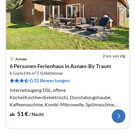
2 km von Vig
Asnaes
Pre
6 Personen Ferienhaus in Asnæs-By Traum
ab
2
5
6 Gäste
146 m
3
Schlafzimmer
32 Bewertungen
pr
Na
Internetzugang DSL, offene
Küche(Kochherd(elektrisch), Dunstabzugshaube,
Kaffeemaschine, Kombi-Mikrowelle, Spülmaschine,
Kühl-/Gefrierkombination, Waschmaschine)
51
€
ab
/ Nacht