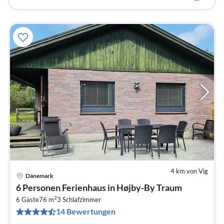
4 km von Vig
Dänemark
Pre
6 Personen Ferienhaus in Højby-By Traum
ab
2
5
6 Gäste
76 m
3
Schlafzimmer
14 Bewertungen
pr
Na