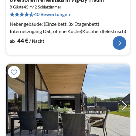
ab
2
4
8 Gäste
45 m
2
Schlafzimmer
40 Bewertungen
pr
Na
Nebengebäude: (Einzelbett, 3x Etagenbett)
Internetzugang DSL, offene Küche(Kochherd(elektrisch)
44
€
ab
/ Nacht