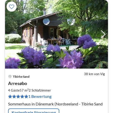
38 km von Vig
Tibirke Sand
Pre
Arresøbo
ab
3
2
4 Gäste
57 m
2
Schlafzimmer
pr
1 Bewertung
Na
Sommerhaus in Dänemark (Nordseeland - Tibirke Sand
Kostenfreie Stornierung