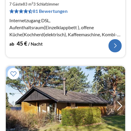
ab
2
4
7 Gäste
83 m
3
Schlafzimmer
81 Bewertungen
pr
Na
Internetzugang DSL,
Aufenthaltsraum(Einzelklappbett ), offene
Küche(Kochherd(elektrisch), Kaffeemaschine, Kombi-
Mikrowelle, Spülmaschine, Kühl-/Gefrierkombination,
45
€
ab
/ Nacht
Waschmaschine)