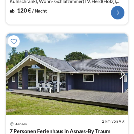
Kühlschrank), Wohn-/Schlafzimmer(TV, Herd(Holz)),
Schlafzimmer(Doppelbett)
120
€
ab
/ Nacht
2 km von Vig
Asnaes
Pre
7 Personen Ferienhaus in Asnæs-By Traum