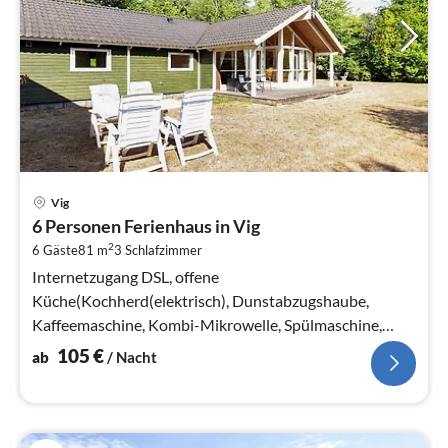
Pre
Vig
ab
6 Personen Ferienhaus in Vig
1
2
6 Gäste
81 m
3
Schlafzimmer
pr
Na
Internetzugang DSL, offene
Küche(Kochherd(elektrisch), Dunstabzugshaube,
Kaffeemaschine, Kombi-Mikrowelle, Spülmaschine,
Kühl-/Gefrierkombination, Trockner, Waschmaschine)
105
€
ab
/ Nacht