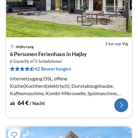
3 km von Vig
Höjby Lyng
Pre
6 Personen Ferienhaus in Højby
ab
2
6
6 Gäste
96 m
3
Schlafzimmer
62 Bewertungen
pr
Na
Internetzugang DSL, offene
Küche(Kochherd(elektrisch), Dunstabzugshaube,
Kaffeemaschine, Kombi-Mikrowelle, Spülmaschine,
Kühl-/Gefrierkombination),
64
€
ab
/ Nacht
Wohn-/Schlafzimmer(Herd(Holz))