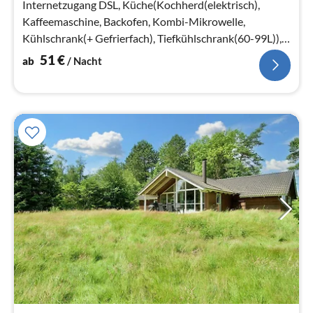
Internetzugang DSL, Küche(Kochherd(elektrisch),
Kaffeemaschine, Backofen, Kombi-Mikrowelle,
Kühlschrank(+ Gefrierfach), Tiefkühlschrank(60-99L)),
Wohn-/Schlafzimmer(TV, Herd(Holz)
51
€
ab
/ Nacht