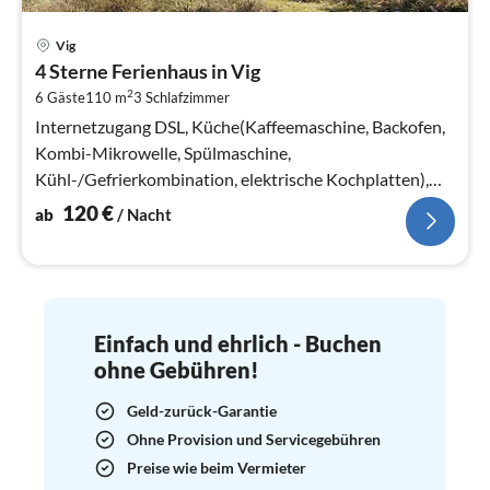
Pre
Vig
ab
4 Sterne Ferienhaus in Vig
1
2
6 Gäste
110 m
3
Schlafzimmer
pr
Na
Internetzugang DSL, Küche(Kaffeemaschine, Backofen,
Kombi-Mikrowelle, Spülmaschine,
Kühl-/Gefrierkombination, elektrische Kochplatten),
Wohn-/Schlafzimmer(TV(smart TV)
120
€
ab
/ Nacht
Einfach und ehrlich - Buchen
ohne Gebühren!
Geld-zurück-Garantie
Ohne Provision und Servicegebühren
Preise wie beim Vermieter