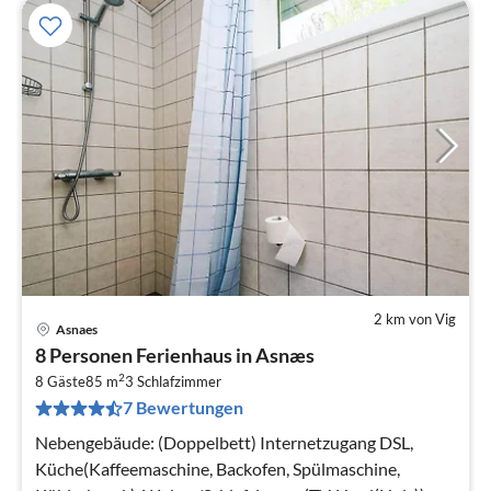
2 km von Vig
Asnaes
Pre
8 Personen Ferienhaus in Asnæs
ab
2
1
8 Gäste
85 m
3
Schlafzimmer
7 Bewertungen
pr
Na
Nebengebäude: (Doppelbett) Internetzugang DSL,
Küche(Kaffeemaschine, Backofen, Spülmaschine,