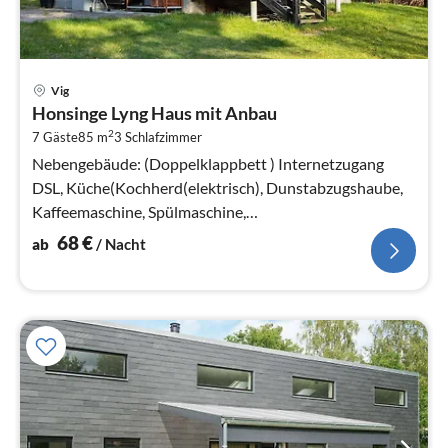
Pre
Vig
ab
Honsinge Lyng Haus mit Anbau
6
2
7 Gäste
85 m
3
Schlafzimmer
pr
Na
Nebengebäude: (Doppelklappbett ) Internetzugang
DSL, Küche(Kochherd(elektrisch), Dunstabzugshaube,
Kaffeemaschine, Spülmaschine,
Kühl-/Gefrierkombination)
68
€
ab
/ Nacht