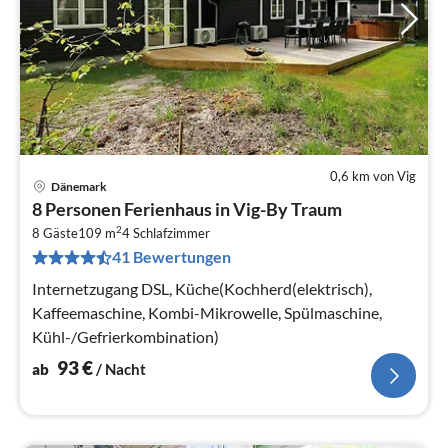
0,6 km von Vig
Dänemark
Pre
8 Personen Ferienhaus in Vig-By Traum
ab
2
9
8 Gäste
109 m
4
Schlafzimmer
41 Bewertungen
pr
Na
Internetzugang DSL, Küche(Kochherd(elektrisch),
Kaffeemaschine, Kombi-Mikrowelle, Spülmaschine,
Kühl-/Gefrierkombination)
93
€
ab
/ Nacht