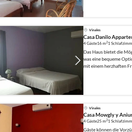
Vinales
Casa Danilo Apparte
2
4 Gäste
16 m
1
Schlafzimm
Das Haus bietet die Mög
was eine bequeme Option
mit einem herzhaften F
Gerichte...
Vinales
Casa Mowgly y Aniu
2
4 Gäste
25 m
1
Schlafzimm
Gäste können die Vorzüg