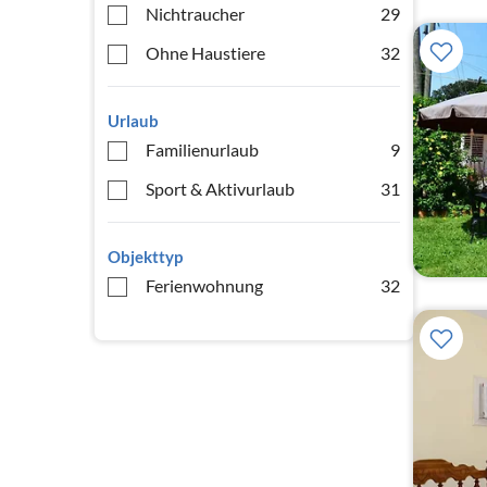
Nichtraucher
29
Ohne Haustiere
32
Urlaub
Familienurlaub
9
Sport & Aktivurlaub
31
Objekttyp
Ferienwohnung
32