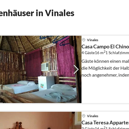
nhäuser in Vinales
Vinales
Casa Campo El Chino
2
4 Gäste
16 m
1
Schlafzimm
Gäste können einen mal
die Möglichkeit der Ha
noch angenehmer, indem 
Frühstück, sondern...
Vinales
Casa Teresa Appart
2
3 Gäste
16 m
1
Schlafzimm