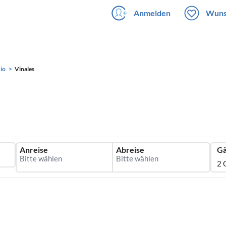
Anmelden
Wuns
Rio
Vinales
Anreise
Abreise
Gä
2 