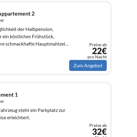
 Appartement 2
er
lichkeit der Halbpension,
 ein köstliches Frühstück,
ere schmackhafte Hauptmahlzeit
Preise ab
22€
...
pro Nacht
Zum Angebot
tement 1
er
ahrzeug steht ein Parkplatz zur
se erleichtert.
Preise ab
32€