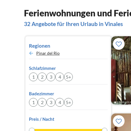
Ferienwohnungen und Ferie
32 Angebote für Ihren Urlaub in Vinales
Regionen
Pinar del Rio
Schlafzimmer
1
2
3
4
5+
Badezimmer
1
2
3
4
5+
Preis / Nacht