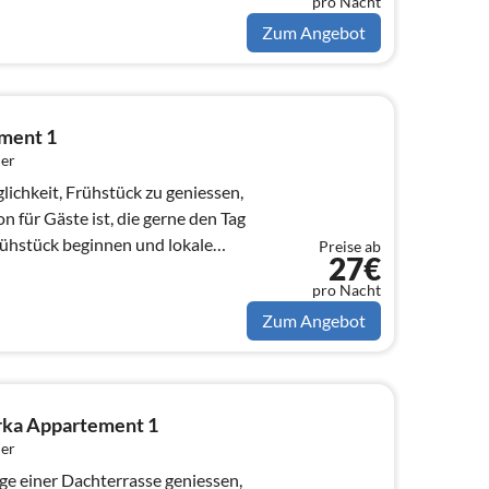
pro Nacht
Zum Angebot
ment 1
er
lichkeit, Frühstück zu geniessen,
 für Gäste ist, die gerne den Tag
rühstück beginnen und lokale
Preise ab
27€
pro Nacht
Zum Angebot
rka Appartement 1
er
e einer Dachterrasse geniessen,