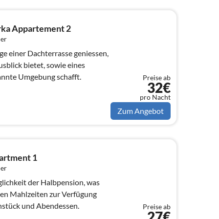
rka Appartement 2
er
e einer Dachterrasse geniessen,
sblick bietet, sowie eines
annte Umgebung schafft.
Preise ab
32€
pro Nacht
Zum Angebot
artment 1
er
lichkeit der Halbpension, was
ten Mahlzeiten zur Verfügung
ühstück und Abendessen.
Preise ab
27€