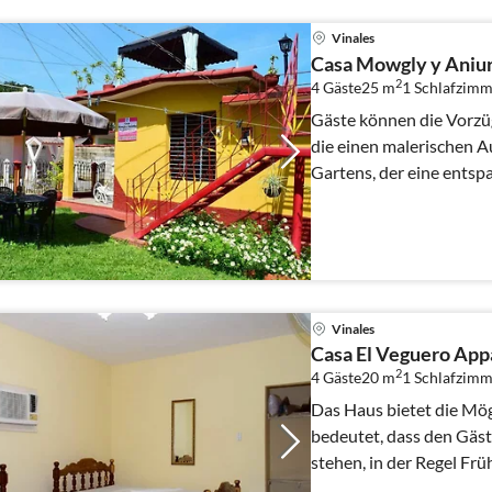
Vinales
Casa Mowgly y Aniu
2
4 Gäste
25 m
1
Schlafzimm
Gäste können die Vorzüg
die einen malerischen Au
Gartens, der eine entsp
Vinales
Casa El Veguero App
2
4 Gäste
20 m
1
Schlafzimm
Das Haus bietet die Mög
bedeutet, dass den Gäs
stehen, in der Regel Fr