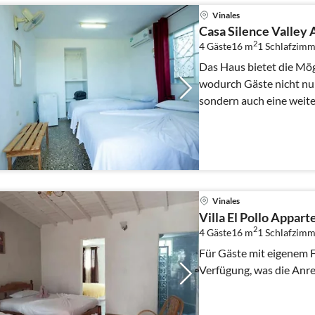
Vinales
Casa Silence Valley
2
4 Gäste
16 m
1
Schlafzimm
Das Haus bietet die Mög
wodurch Gäste nicht nur
sondern auch eine weit
direkt im Haus geniessen
Vinales
Villa El Pollo Appar
2
4 Gäste
16 m
1
Schlafzimm
Für Gäste mit eigenem F
Verfügung, was die Anrei