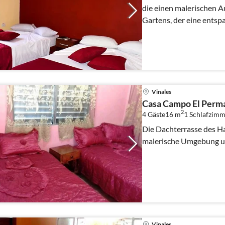
die einen malerischen Au
Gartens, der eine entsp
Vinales
Casa Campo El Perm
2
4 Gäste
16 m
1
Schlafzimm
Die Dachterrasse des Ha
malerische Umgebung un
Vinales