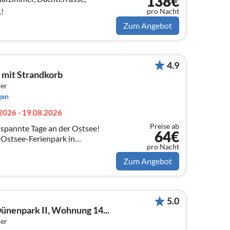
138€
!
pro Nacht
Zum Angebot
4.9
 mit Strandkorb
er
gen
2026 - 19.08.2026
Preise ab
tspannte Tage an der Ostsee!
64€
 Ostsee-Ferienpark in
pro Nacht
 4 Personen mit einzigartigem
Zum Angebot
5.0
nenpark II, Wohnung 14...
er