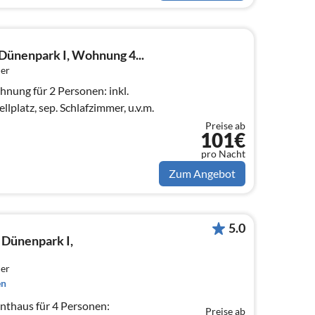
Dünenpark I, Wohnung 4...
er
ung für 2 Personen: inkl.
platz, sep. Schlafzimmer, u.v.m.
Preise ab
101€
pro Nacht
Zum Angebot
5.0
Dünenpark I,
er
en
thaus für 4 Personen:
Preise ab