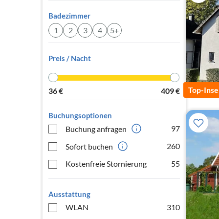
Badezimmer
1
2
3
4
5+
Preis / Nacht
Top-Inse
36
€
409
€
Buchungsoptionen
97
Buchung anfragen
260
Sofort buchen
Kostenfreie Stornierung
55
Ausstattung
WLAN
310