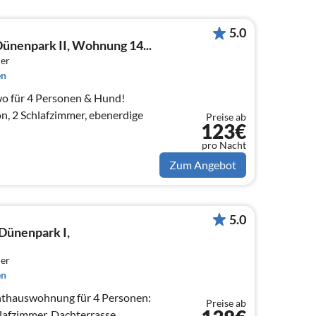
5.0
ünenpark II, Wohnung 14...
er
en
 für 4 Personen & Hund!
n, 2 Schlafzimmer, ebenerdige
Preise ab
123€
pro Nacht
Zum Angebot
5.0
Dünenpark I,
er
en
thauswohnung für 4 Personen:
Preise ab
lafzimmer, Dachterrasse,