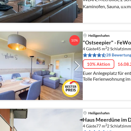
Kaminofen, Sauna, u.v.m.
Heiligenhafen
10%
"Ostseepier" - FeWo
2
4 Gäste
45 m
2
Schlafzimm
28 Bewertun
10% Aktion
16.08.
Euer Anlegeplatz für en
Tolle Ferienwohnung im
Heiligenhafen für bis zu
Grundriss!
Heiligenhafen
Haus Meerdüne im Dü
2
4 Gäste
77 m
2
Schlafzimm