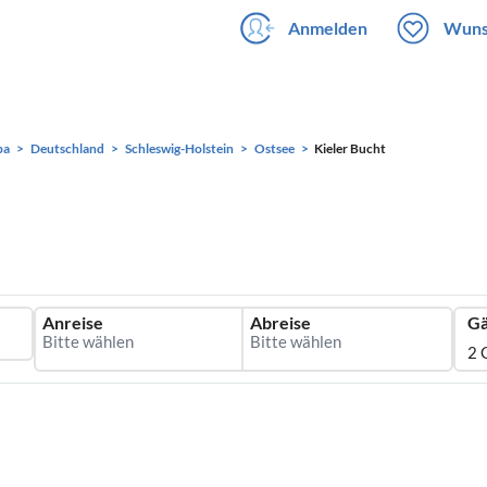
Anmelden
Wuns
pa
Deutschland
Schleswig-Holstein
Ostsee
Kieler Bucht
Anreise
Abreise
Gä
2 