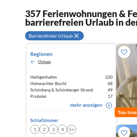
357 Ferienwohnungen & Fer
barrierefreien Urlaub in de
Barrierefreier Urlaub
Regionen
Ostsee
Heiligenhafen
220
Hohwachter Bucht
68
Schönberg & Schönberger Strand
49
Probstei
17
mehr anzeigen
Top-Inse
Schlafzimmer
1
2
3
4
5+