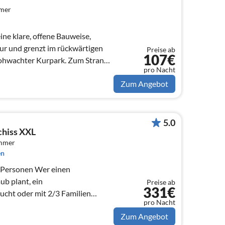
mmer
ine klare, offene Bauweise,
ur und grenzt im rückwärtigen
Preise ab
107€
Hohwachter Kurpark. Zum Strand
pro Nacht
Zum Angebot
5.0
hiss XXL
immer
en
0 Personen Wer einen
b plant, ein
Preise ab
331€
ht oder mit 2/3 Familien
pro Nacht
 hier die richtige Unterkunft.
Zum Angebot