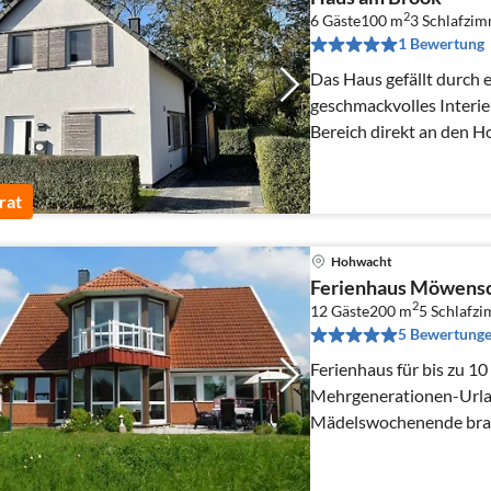
2
6 Gäste
100 m
3
Schlafzi
1 Bewertung
Das Haus gefällt durch e
geschmackvolles Interie
Bereich direkt an den 
sind es ca. 250 m.
rat
Hohwacht
Ferienhaus Möwensc
2
12 Gäste
200 m
5
Schlafz
5 Bewertung
Ferienhaus für bis zu 1
Mehrgenerationen-Urlau
Mädelswochenende brauc
verreisen möchte, findet