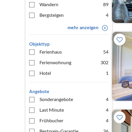
Wandern
89
Bergsteigen
4
mehr anzeigen
Objekttyp
Ferienhaus
54
Ferienwohnung
302
Hotel
1
Angebote
Sonderangebote
4
Last Minute
4
Frühbucher
4
Bestpreis-Garantie
36