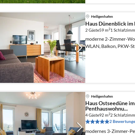
Heiligenhafen
Haus Dünenblick im 
2
2 Gäste
59 m
1
Schlafzimm
moderne 2-Zimmer-Wohn
WLAN, Balkon, PKW-Stell
Heiligenhafen
Haus Ostseedüne im 
Penthauswohnu...
2
4 Gäste
92 m
2
Schlafzimm
2 Bewertung
modernes 3-Zimmer-Pen