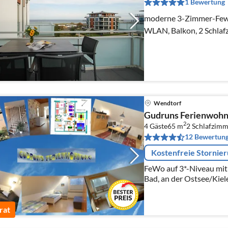
1 Bewertung
moderne 3-Zimmer-Fewo 
WLAN, Balkon, 2 Schlaf
Wendtorf
Gudruns Ferienwoh
2
4 Gäste
65 m
2
Schlafzimm
12 Bewertun
Kostenfreie Stornie
FeWo auf 3*-Niveau mit
Bad, an der Ostsee/Kiel
Schönberg - Keine Kurt
rat