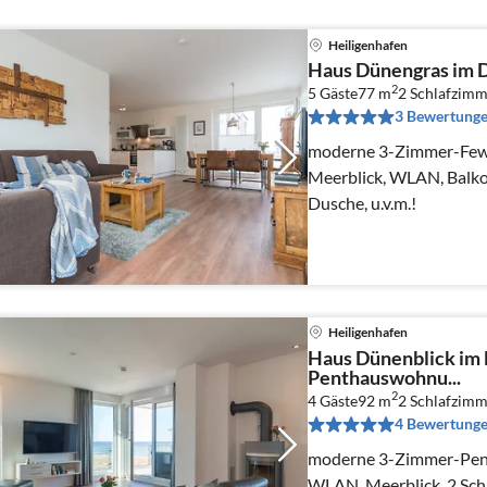
Heiligenhafen
Haus Dünengras im D
2
5 Gäste
77 m
2
Schlafzimm
3 Bewertung
moderne 3-Zimmer-Fewo
Meerblick, WLAN, Balko
Dusche, u.v.m.!
Heiligenhafen
Haus Dünenblick im 
Penthauswohnu...
2
4 Gäste
92 m
2
Schlafzimm
4 Bewertung
moderne 3-Zimmer-Pen
WLAN, Meerblick, 2 Sch