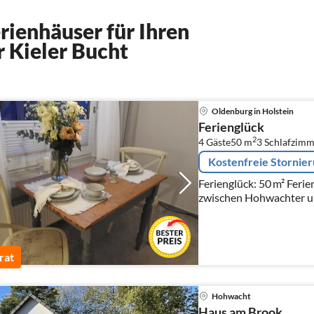
ienhäuser für Ihren
r Kieler Bucht
Oldenburg in Holstein
Ferienglück
2
4 Gäste
50 m
3
Schlafzimm
Kostenfreie Stornie
Ferienglück: 50 m² Feri
zwischen Hohwachter u
rat
Hohwacht
Haus am Brook