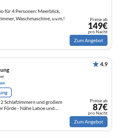
für 4 Personen: Meerblick,
zimmer, Waschmaschine, u.v.m.!
Preise ab
149€
pro Nacht
Zum Angebot
4.9
nung
er
gen
rung
Preise ab
 2 Schlafzimmern und großem
87€
er Förde - Nähe Laboe und
pro Nacht
axe
Zum Angebot