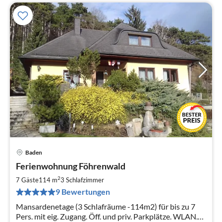
Baden
Pre
Ferienwohnung Föhrenwald
ab
1
2
7 Gäste
114 m
3
Schlafzimmer
pr
9 Bewertungen
Na
Mansardenetage (3 Schlafräume -114m2) für bis zu 7
Pers. mit eig. Zugang. Öff. und priv. Parkplätze. WLAN.