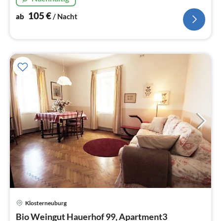
105
€
ab
/ Nacht
Klosterneuburg
Pre
Bio Weingut Hauerhof 99, Apartment3
ab