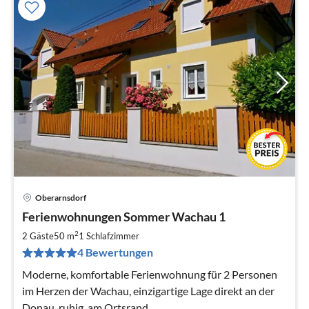
Oberarnsdorf
Pre
Ferienwohnungen Sommer Wachau 1
ab
1
2
2 Gäste
50 m
1
Schlafzimmer
pr
4 Bewertungen
Na
Moderne, komfortable Ferienwohnung für 2 Personen
im Herzen der Wachau, einzigartige Lage direkt an der
Donau, ruhig, am Ortsrand.