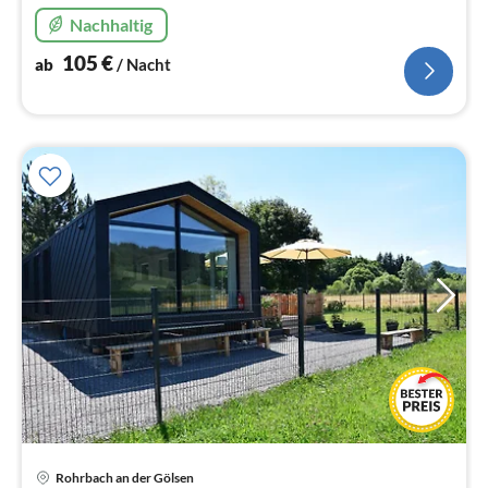
Im Wienerwald - Ortsteil Einöde (Gemeinde
Nachhaltig
Pfaffstätten). Auto erford.
105
€
ab
/ Nacht
Rohrbach an der Gölsen