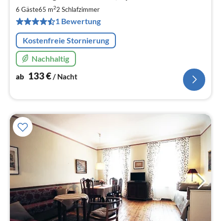
1
2
6 Gäste
65 m
2
Schlafzimmer
pr
1 Bewertung
Na
Kostenfreie Stornierung
Nachhaltig
133
€
ab
/ Nacht