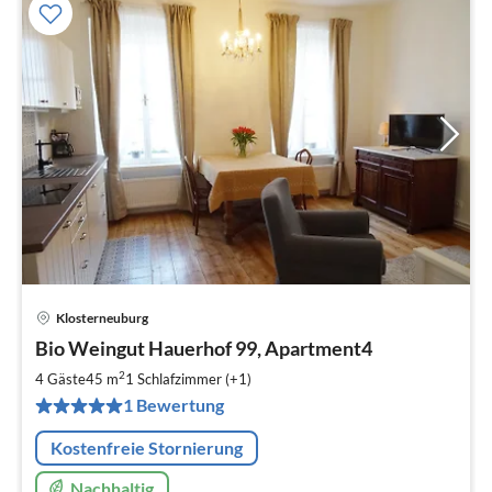
Klosterneuburg
Pre
Bio Weingut Hauerhof 99, Apartment4
ab
1
2
4 Gäste
45 m
1
Schlafzimmer (+1)
pr
1 Bewertung
Na
Kostenfreie Stornierung
Nachhaltig