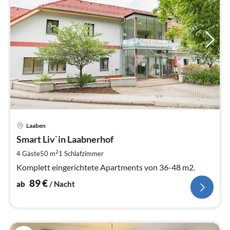
Pre
Laaben
ab
8
Smart Liv`in Laabnerhof
pr
2
4 Gäste
50 m
1
Schlafzimmer
Na
Komplett eingerichtete Apartments von 36-48 m2.
89
€
ab
/ Nacht