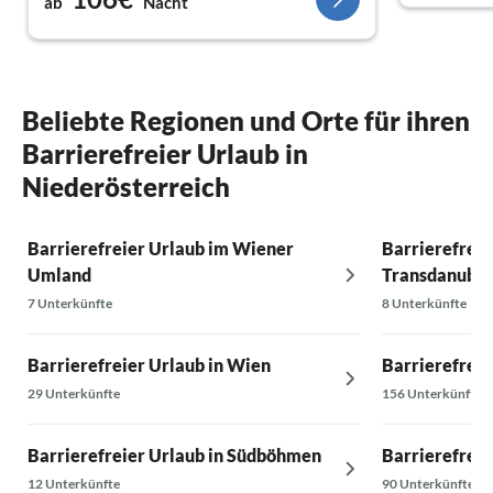
ab
Nacht
schlechtem
Urlaub ver
Auch zu erw
und freund
Beliebte Regionen und Orte für ihren
Barrierefreier Urlaub in
Niederösterreich
Barrierefreier Urlaub im Wiener
Barrierefreie
Umland
Transdanubie
7 Unterkünfte
8 Unterkünfte
Barrierefreier Urlaub in Wien
Barrierefreie
29 Unterkünfte
156 Unterkünfte
Barrierefreier Urlaub in Südböhmen
Barrierefreie
12 Unterkünfte
90 Unterkünfte