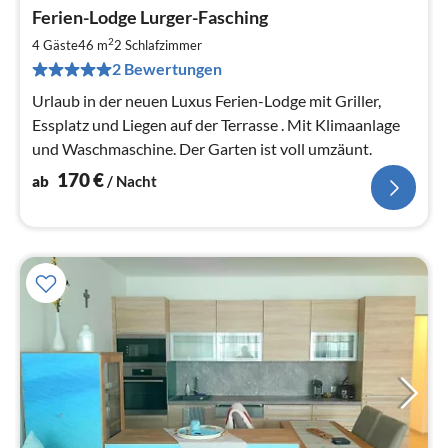
Pre
Ferien-Lodge Lurger-Fasching
ab
1
2
4 Gäste
46 m
2
Schlafzimmer
pr
2 Bewertungen
Na
Urlaub in der neuen Luxus Ferien-Lodge mit Griller,
Essplatz und Liegen auf der Terrasse . Mit Klimaanlage
und Waschmaschine. Der Garten ist voll umzäunt.
170
€
ab
/ Nacht