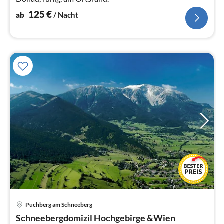
125
€
ab
/ Nacht
Puchberg am Schneeberg
Pre
Schneebergdomizil Hochgebirge &Wien
ab