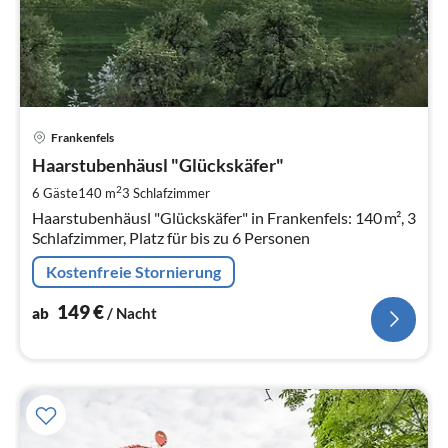
Pre
Frankenfels
ab
1
Haarstubenhäusl "Glückskäfer"
pr
2
6 Gäste
140 m
3
Schlafzimmer
Na
Haarstubenhäusl "Glückskäfer" in Frankenfels: 140 m², 3
Schlafzimmer, Platz für bis zu 6 Personen
Kostenfreie Stornierung
149
€
ab
/ Nacht