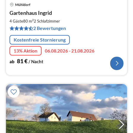
Mühldorf
Pre
Gartenhaus Ingrid
ab
8
2
4 Gäste
80 m
2
Schlafzimmer
pr
2 Bewertungen
Na
Kostenfreie Stornierung
13% Aktion
06.08.2026 - 21.08.2026
81
€
ab
/ Nacht