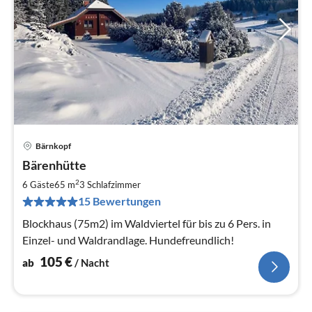
Bärnkopf
Pre
Bärenhütte
ab
1
2
6 Gäste
65 m
3
Schlafzimmer
pr
15 Bewertungen
Na
Blockhaus (75m2) im Waldviertel für bis zu 6 Pers. in
Einzel- und Waldrandlage. Hundefreundlich!
105
€
ab
/ Nacht