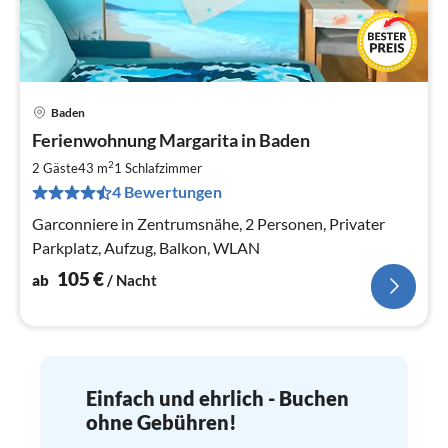
Baden
Pre
Ferienwohnung Margarita in Baden
ab
1
2
2 Gäste
43 m
1
Schlafzimmer
pr
4 Bewertungen
Na
Garconniere in Zentrumsnähe, 2 Personen, Privater
Parkplatz, Aufzug, Balkon, WLAN
105
€
ab
/ Nacht
Einfach und ehrlich - Buchen
ohne Gebühren!