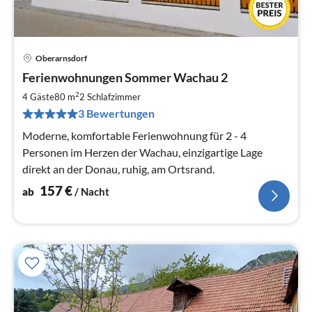
Oberarnsdorf
Pre
Ferienwohnungen Sommer Wachau 2
ab
1
2
4 Gäste
80 m
2
Schlafzimmer
pr
3 Bewertungen
Na
Moderne, komfortable Ferienwohnung für 2 - 4
Personen im Herzen der Wachau, einzigartige Lage
direkt an der Donau, ruhig, am Ortsrand.
157
€
ab
/ Nacht