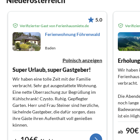
Niederösterreich
5.0
Verifizierter Gast von Ferienhausmiete.de
Verifizi
Ferienwohnung Föhrenwald
Baden
Polnisch anzeigen
Erholung 
Super Urlaub, super Gastgeber!
Wir haben i
Ferienhaus
Wir haben eine tolle Zeit mit der Familie
verbracht.
verbracht. Sehr gut ausgestattete Wohnung.
Eine nette Überraschung zur Begrüßung im
Die Abende
Kühlschrank! Czysto. Ruhig. Gepflegter
noch lange 
Garten. Herr und Frau Steiner sind herzliche,
Badewanne 
lächelnde Gastgeber, die dafür sorgen, dass
ist ein Hig
ihre Gäste ihren Aufenthalt voll genießen
fanden.
können.
90€
ab
Wir haben 
106€