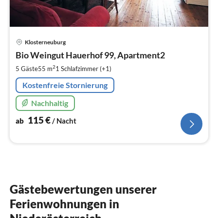
Pre
Klosterneuburg
ab
1
Bio Weingut Hauerhof 99, Apartment2
pr
2
5 Gäste
55 m
1
Schlafzimmer (+1)
Na
Kostenfreie Stornierung
Nachhaltig
115
€
ab
/ Nacht
Gästebewertungen unserer
Ferienwohnungen in