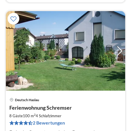
Deutsch Haslau
Pre
Ferienwohnung Schremser
ab
3
2
8 Gäste
100 m
4
Schlafzimmer
pr
2 Bewertungen
Na