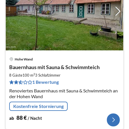
Hohe Wand
Pre
Bauernhaus mit Sauna & Schwimmteich
ab
8
2
8 Gäste
100 m
3
Schlafzimmer
pr
1 Bewertung
Na
Renoviertes Bauernhaus mit Sauna & Schwimmteich an
der Hohen Wand
Kostenfreie Stornierung
88
€
ab
/ Nacht