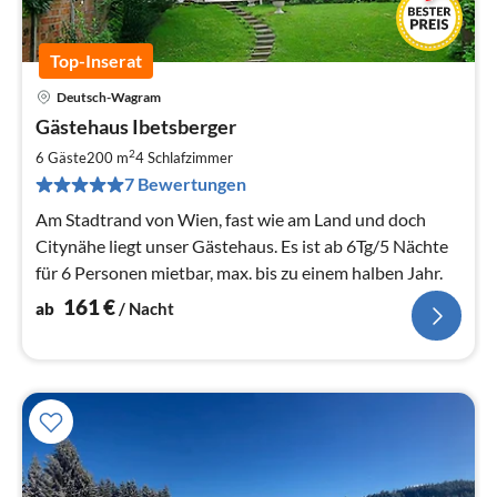
Top-Inserat
Deutsch-Wagram
Pre
Gästehaus Ibetsberger
ab
1
2
6 Gäste
200 m
4
Schlafzimmer
pr
7 Bewertungen
Na
Am Stadtrand von Wien, fast wie am Land und doch
Citynähe liegt unser Gästehaus. Es ist ab 6Tg/5 Nächte
für 6 Personen mietbar, max. bis zu einem halben Jahr.
161
€
ab
/ Nacht