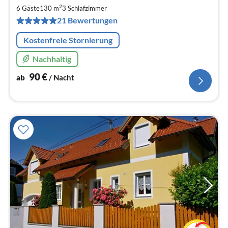
9
2
6 Gäste
130 m
3
Schlafzimmer
pr
21 Bewertungen
Na
Kostenfreie Stornierung
Nachhaltig
90
€
ab
/ Nacht