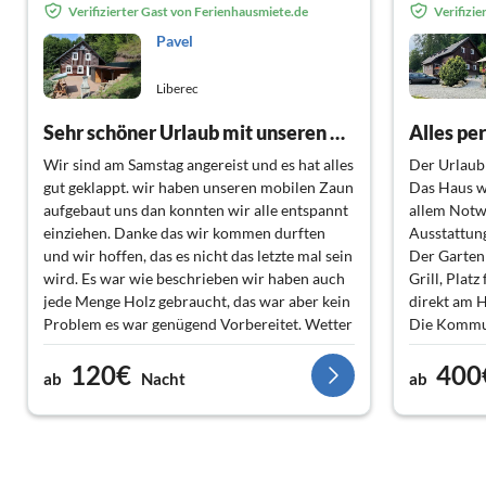
Verifizierter Gast von Ferienhausmiete.de
Verifizi
Pavel
Liberec
Sehr schöner Urlaub mit unseren 8 Tervueren
Wir sind am Samstag angereist und es hat alles
Der Urlaub 
gut geklappt. wir haben unseren mobilen Zaun
Das Haus w
aufgebaut uns dan konnten wir alle entspannt
allem Notwe
einziehen. Danke das wir kommen durften
Ausstattun
und wir hoffen, das es nicht das letzte mal sein
Der Garten 
wird. Es war wie beschrieben wir haben auch
Grill, Plat
jede Menge Holz gebraucht, das war aber kein
direkt am H
Problem es war genügend Vorbereitet. Wetter
Die Kommun
hat auch gepasst den ab Montag lag genug
sehr nett u
120€
400
Schnee.
Auch die U
ab
Nacht
ab
Danke für die schöne Zeit
wirklich ers
schöne Wan
Felsenburg
Diese Feri