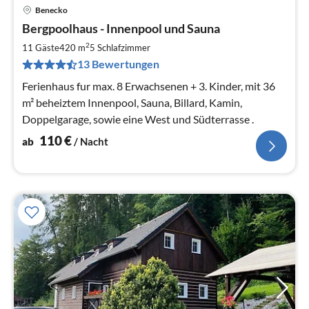
Benecko
Pre
Bergpoolhaus - Innenpool und Sauna
ab
1
2
11 Gäste
420 m
5
Schlafzimmer
pr
13 Bewertungen
Na
Ferienhaus fur max. 8 Erwachsenen + 3. Kinder, mit 36
m² beheiztem Innenpool, Sauna, Billard, Kamin,
Doppelgarage, sowie eine West und Südterrasse .
110
€
ab
/ Nacht