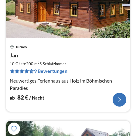
Turnov
Pre
Jan
ab
8
2
10 Gäste
200 m
5
Schlafzimmer
pr
9 Bewertungen
Na
Neuwertiges Ferienhaus aus Holz im Böhmischen
Paradies
82
€
ab
/ Nacht