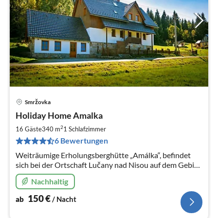
Smržovka
Pre
Holiday Home Amalka
ab
1
2
16 Gäste
340 m
1
Schlafzimmer
pr
6 Bewertungen
Na
Weiträumige Erholungsberghütte „Amálka“, befindet
sich bei der Ortschaft Lučany nad Nisou auf dem Gebiet
der Ortschaft Nová Ves nad Nisou und Smržovka im
Nachhaltig
Kreis Jablonec nad Nisou.
150
€
ab
/ Nacht