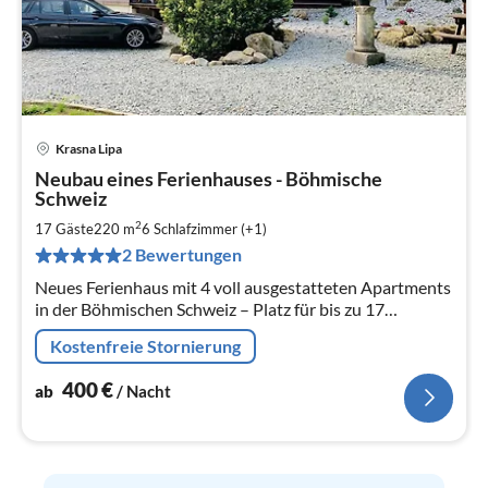
Krasna Lipa
Pre
Neubau eines Ferienhauses - Böhmische
ab
Schweiz
4
2
17 Gäste
220 m
6
Schlafzimmer (+1)
pr
Na
2 Bewertungen
Neues Ferienhaus mit 4 voll ausgestatteten Apartments
in der Böhmischen Schweiz – Platz für bis zu 17
Personen!
Kostenfreie Stornierung
400
€
ab
/ Nacht