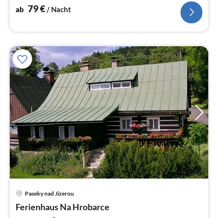
79
€
ab
/ Nacht
Pre
Paseky nad Jizerou
ab
5
Ferienhaus Na Hrobarce