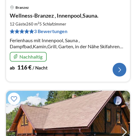
Branzez
Pre
Wellness-Branzez , Innenpool,Sauna.
ab
1
2
12 Gäste
260 m
5
Schlafzimmer
pr
3 Bewertungen
Na
Ferienhaus mit Innenpool, Sauna ,
Dampfbad,Kamin,Grill, Garten, in der Nähe Skifahren
,Prag in etwa 35 Minuten erreichbar. Im Haus 4 bzw. 5
Nachhaltig
Schlafzimmer, Details siehe weiter.
116
€
ab
/ Nacht