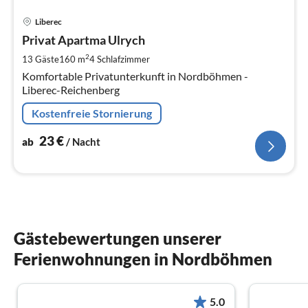
Pre
Liberec
ab
2
Privat Apartma Ulrych
pr
2
13 Gäste
160 m
4
Schlafzimmer
Na
Komfortable Privatunterkunft in Nordböhmen -
Liberec-Reichenberg
Kostenfreie Stornierung
23
€
ab
/ Nacht
Gästebewertungen unserer
Ferienwohnungen in Nordböhmen
5.0