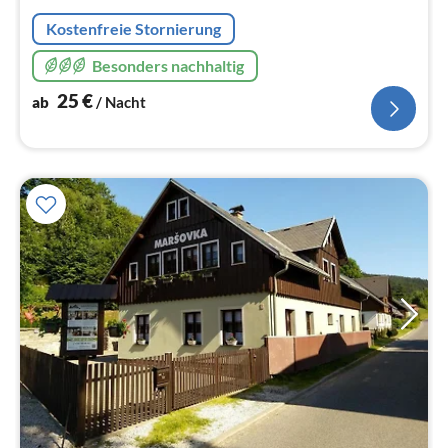
Na
Kostenfreie Stornierung
Besonders nachhaltig
25
€
ab
/ Nacht