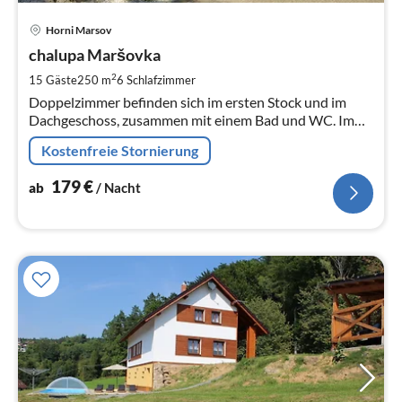
Pre
Horni Marsov
ab
1
chalupa Maršovka
pr
2
15 Gäste
250 m
6
Schlafzimmer
Na
Doppelzimmer befinden sich im ersten Stock und im
Dachgeschoss, zusammen mit einem Bad und WC. Im
Erdgeschoss gibt es einen Gemeinschaftsraum, eine
Kostenfreie Stornierung
Küche, ein Bad und WC.
179
€
ab
/ Nacht