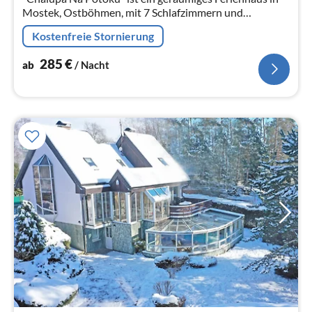
Mostek, Ostböhmen, mit 7 Schlafzimmern und
komfortablem Wohnraum für 20 Gäste. Zwei separate
Kostenfreie Stornierung
Teile des Hauses für 8 oder 12 Personen.
285
€
ab
/ Nacht