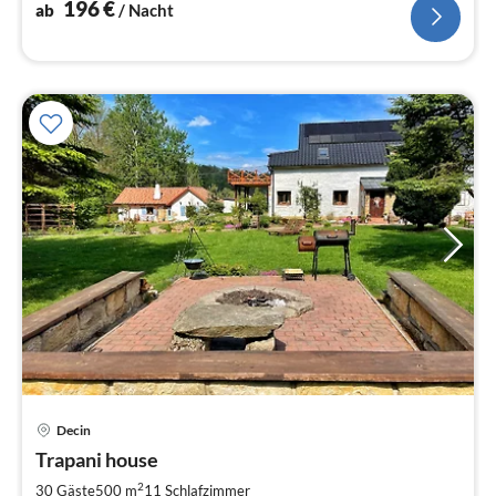
196
€
ab
/ Nacht
Pre
Decin
ab
2
Trapani house
pr
2
30 Gäste
500 m
11
Schlafzimmer