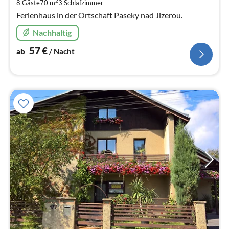
pr
2
8 Gäste
70 m
3
Schlafzimmer
Na
Ferienhaus in der Ortschaft Paseky nad Jizerou.
Nachhaltig
57
€
ab
/ Nacht