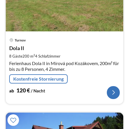
Pre
Turnov
ab
1
Dola II
pr
2
8 Gäste
200 m
4
Schlafzimmer
Na
Ferienhaus Dola II in Mírová pod Kozákovem, 200m² für
bis zu 8 Personen, 4 Zimmer.
Kostenfreie Stornierung
120
€
ab
/ Nacht