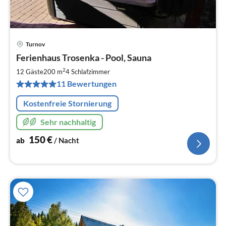
Turnov
Pre
Ferienhaus Trosenka - Pool, Sauna
ab
1
2
12 Gäste
200 m
4
Schlafzimmer
pr
11 Bewertungen
Na
Kostenfreie Stornierung
Sehr nachhaltig
150
€
ab
/ Nacht