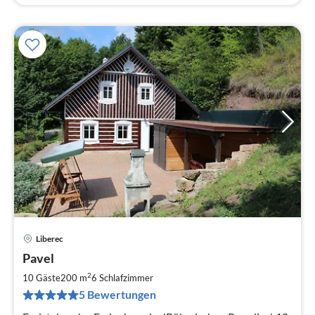
Liberec
Pre
Pavel
ab
1
2
10 Gäste
200 m
6
Schlafzimmer
pr
5 Bewertungen
Na