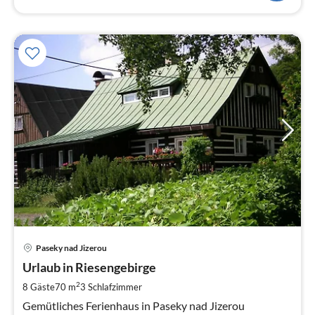
Pre
Paseky nad Jizerou
ab
7
Urlaub in Riesengebirge
pr
2
8 Gäste
70 m
3
Schlafzimmer
Na
Gemütliches Ferienhaus in Paseky nad Jizerou