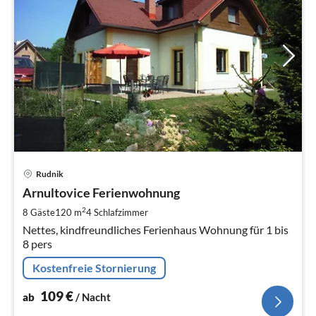
Pre
Rudnik
ab
1
Arnultovice Ferienwohnung
pr
2
8 Gäste
120 m
4
Schlafzimmer
Na
Nettes, kindfreundliches Ferienhaus Wohnung für 1 bis
8 pers
Kostenfreie Stornierung
109
€
ab
/ Nacht