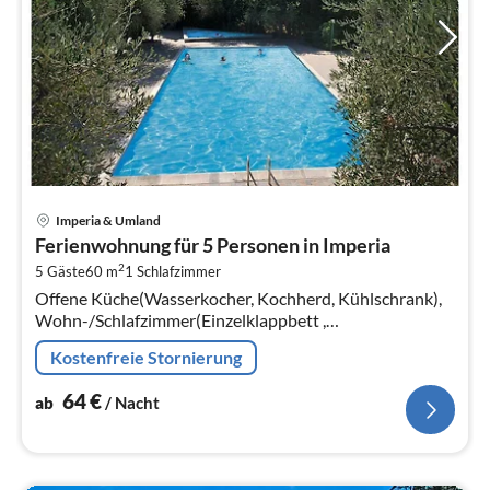
Pre
Imperia & Umland
ab
Ferienwohnung für 5 Personen in Imperia
6
2
5 Gäste
60 m
1
Schlafzimmer
pr
Offene Küche(Wasserkocher, Kochherd, Kühlschrank),
Na
Wohn-/Schlafzimmer(Einzelklappbett ,
Doppelschlafcouch, TV, Sitzecke),
Kostenfreie Stornierung
Schlafzimmer(Doppelbett)
64
€
ab
/ Nacht