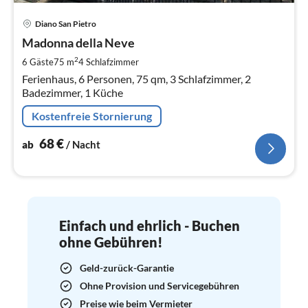
Pre
Diano San Pietro
ab
6
Madonna della Neve
pr
2
6 Gäste
75 m
4
Schlafzimmer
Na
Ferienhaus, 6 Personen, 75 qm, 3 Schlafzimmer, 2
Badezimmer, 1 Küche
Kostenfreie Stornierung
68
€
ab
/ Nacht
Einfach und ehrlich - Buchen
ohne Gebühren!
Geld-zurück-Garantie
Ohne Provision und Servicegebühren
Preise wie beim Vermieter