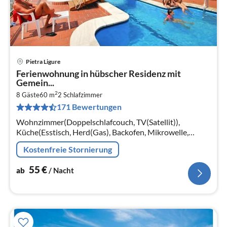
Pietra Ligure
Pre
Ferienwohnung in hübscher Residenz mit
ab
Gemein...
5
2
8 Gäste
60 m
2
Schlafzimmer
pr
171 Bewertungen
Na
Wohnzimmer(Doppelschlafcouch, TV(Satellit)),
Küche(Esstisch, Herd(Gas), Backofen, Mikrowelle,
Spülmaschine, Kühl-/Gefrierkombination),
Kostenfreie Stornierung
Schlafzimmer(Doppelbett, Etagenbett)
55
€
ab
/ Nacht