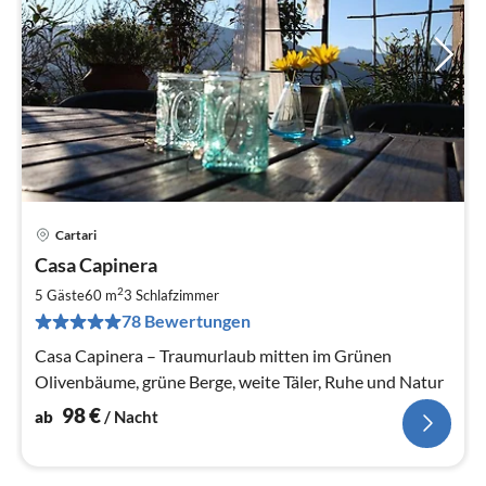
Cartari
Pre
Casa Capinera
ab
9
2
5 Gäste
60 m
3
Schlafzimmer
pr
78 Bewertungen
Na
Casa Capinera – Traumurlaub mitten im Grünen
Olivenbäume, grüne Berge, weite Täler, Ruhe und Natur
98
€
ab
/ Nacht