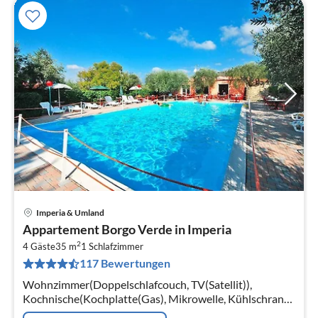
Imperia & Umland
Pre
Appartement Borgo Verde in Imperia
ab
2
1
4 Gäste
35 m
1
Schlafzimmer
117 Bewertungen
pr
Na
Wohnzimmer(Doppelschlafcouch, TV(Satellit)),
Kochnische(Kochplatte(Gas), Mikrowelle, Kühlschrank),
Schlafzimmer(Doppelbett), Badezimmer(Badewanne