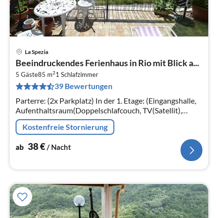
La Spezia
Pre
Beeindruckendes Ferienhaus in Rio mit Blick a...
ab
2
3
5 Gäste
85 m
1
Schlafzimmer
39 Bewertungen
pr
Na
Parterre: (2x Parkplatz) In der 1. Etage: (Eingangshalle,
Aufenthaltsraum(Doppelschlafcouch, TV(Satellit),
Ofen(Pellet-Holzofen ), CD-Spieler),
Kostenfreie Stornierung
Esszimmer(TV(Satellit))
38
€
ab
/ Nacht