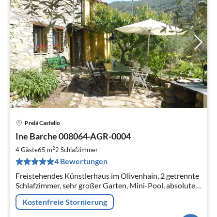
Prelá Castello
Pre
Ine Barche 008064-AGR-0004
ab
7
2
4 Gäste
65 m
2
Schlafzimmer
pr
4 Bewertungen
Na
Freistehendes Künstlerhaus im Olivenhain, 2 getrennte
Schlafzimmer, sehr großer Garten, Mini-Pool, absolute
Ruhe, keine Nachbarn. Waschmaschine, Spülmaschine,
Kostenfreie Stornierung
Kaminofen