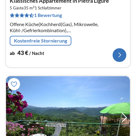
Klassisches Appartement in Pietra Ligure
ab
2
4
5 Gäste
35 m
1
Schlafzimmer
1 Bewertung
pr
Na
Offene Küche(Kochherd(Gas), Mikrowelle,
Kühl-/Gefrierkombination),
Wohn-/Schlafzimmer(Doppelschlafcouch, TV, Esstisch,
Kostenfreie Stornierung
Sitzecke), Schlafzimmer(Einzelbett, Doppelbett)
43
€
ab
/ Nacht