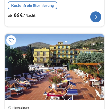
Mikrowelle, Spülmaschine, Kühl-/Gefrierkombination),
Kostenfreie Stornierung
Schlafzimmer(Doppelbett)
86
€
ab
/ Nacht
Pietra Ligure