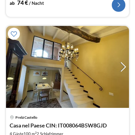
74
€
ab
/ Nacht
Pre
Prelá Castello
ab
9
Casa nel Paese CIN: IT008064B5W8GJD
pr
2
4 Gäste
100 m
2
Schlafzimmer