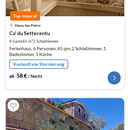
Top-Inserat
Pre
Diano San Pietro
ab
5
Ca' du Settecentu
pr
2
6 Gäste
65 m
2
Schlafzimmer
Na
Ferienhaus, 6 Personen, 65 qm, 2 Schlafzimmer, 1
Badezimmer, 1 Küche
Kostenfreie Stornierung
58
€
ab
/ Nacht