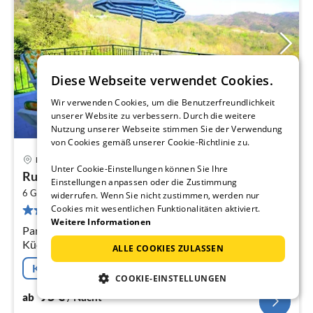
Diese Webseite verwendet Cookies.
Wir verwenden Cookies, um die Benutzerfreundlichkeit
unserer Website zu verbessern. Durch die weitere
Nutzung unserer Webseite stimmen Sie der Verwendung
von Cookies gemäß unserer Cookie-Richtlinie zu.
La Spezia
Unter Cookie-Einstellungen können Sie Ihre
Pre
Rustikaler Cottage-Charme in Ligurien
Einstellungen anpassen oder die Zustimmung
ab
2
9
6 Gäste
100 m
3
Schlafzimmer
widerrufen. Wenn Sie nicht zustimmen, werden nur
29 Bewertungen
Cookies mit wesentlichen Funktionalitäten aktiviert.
pr
Weitere Informationen
Na
Parterre: (Wohnzimmer(TV(Flatscreen, Satellit)),
Küche(Esstisch, Backofen, Mikrowelle,
ALLE COOKIES ZULASSEN
Kühl-/Gefrierkombination), Schlafzimmer(Doppelbett
Kostenfreie Stornierung
king size)
COOKIE-EINSTELLUNGEN
95
€
ab
/ Nacht