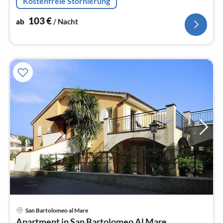
Kostenfreie Stornierung
Kühl-/Gefrierkombination)
103
€
ab
/ Nacht
San Bartolomeo al Mare
Pre
Apartment in San Bartolomeo Al Mare