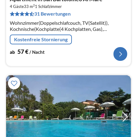
ab
2
5
4 Gäste
33 m
1
Schlafzimmer
31 Bewertungen
pr
Na
Wohnzimmer(Doppelschlafcouch, TV(Satellit)),
Kochnische(Kochplatte(4 Kochplatten, Gas),
Mikrowelle, Kühlschrank), Schlafzimmer(Doppelbett
Kostenfreie Stornierung
oder 2 Einzelbetten)
57
€
ab
/ Nacht