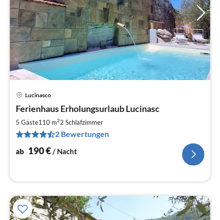
Lucinasco
Pre
Ferienhaus Erholungsurlaub Lucinasc
ab
1
2
5 Gäste
110 m
2
Schlafzimmer
pr
2 Bewertungen
Na
190
€
ab
/ Nacht