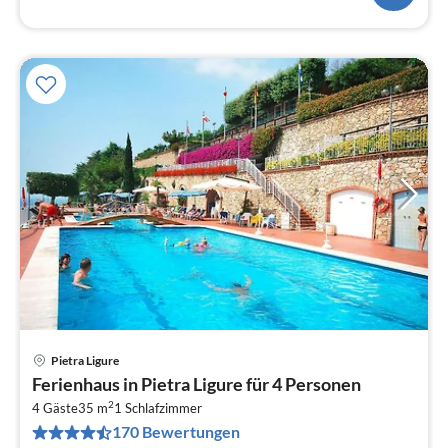
Pietra Ligure
Pre
Ferienhaus in Pietra Ligure für 4 Personen
ab
2
4
4 Gäste
35 m
1
Schlafzimmer
170 Bewertungen
pr