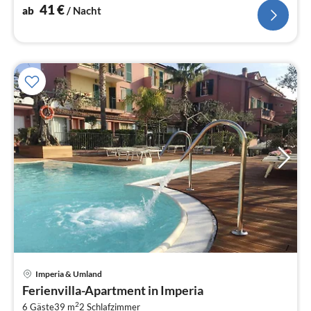
41
€
ab
/ Nacht
Imperia & Umland
Pre
Ferienvilla-Apartment in Imperia
ab
2
6 Gäste
39 m
2
Schlafzimmer