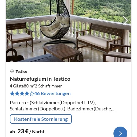
Testico
Pre
Naturrefugium in Testico
ab
2
2
4 Gäste
80 m
2
Schlafzimmer
46 Bewertungen
pr
Na
Parterre: (Schlafzimmer(Doppelbett, TV),
Schlafzimmer(Doppelbett), Badezimmer(Dusche,
Waschbecken, Toilette, Bidet, Waschmaschine)) In der 1.
Kostenfreie Stornierung
23
€
ab
/ Nacht