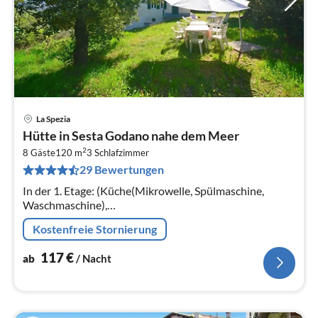
La Spezia
Pre
Hütte in Sesta Godano nahe dem Meer
ab
2
1
8 Gäste
120 m
3
Schlafzimmer
29 Bewertungen
pr
Na
In der 1. Etage: (Küche(Mikrowelle, Spülmaschine,
Waschmaschine),
Wohn/Esszimmer(Doppelschlafcouch, TV(Satellit)),
Kostenfreie Stornierung
Schlafzimmer(Doppelbett king size)
117
€
ab
/ Nacht