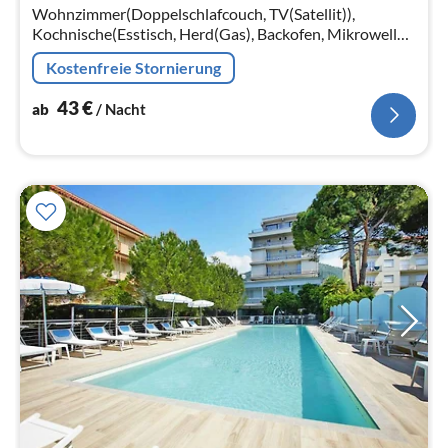
Na
Wohnzimmer(Doppelschlafcouch, TV(Satellit)),
Kochnische(Esstisch, Herd(Gas), Backofen, Mikrowelle,
Kühl-/Gefrierkombination), Schlafzimmer(Doppelbett)
Kostenfreie Stornierung
43
€
ab
/ Nacht