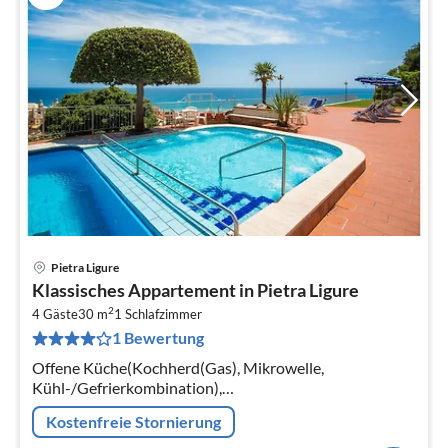
Pietra Ligure
Pre
Klassisches Appartement in Pietra Ligure
ab
2
4
4 Gäste
30 m
1
Schlafzimmer
1 Bewertung
pr
Na
Offene Küche(Kochherd(Gas), Mikrowelle,
Kühl-/Gefrierkombination),
Wohn-/Schlafzimmer(Doppelschlafcouch, TV, Esstisch,
Kostenfreie Stornierung
Sitzecke), Schlafzimmer(Doppelbett)