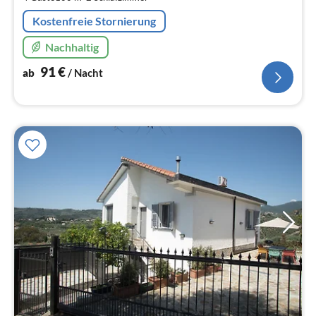
Na
Kostenfreie Stornierung
Nachhaltig
91
€
ab
/ Nacht