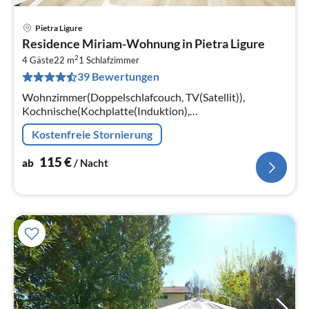
Pietra Ligure
Pre
Residence Miriam-Wohnung in Pietra Ligure
ab
2
1
4 Gäste
22 m
1
Schlafzimmer
39 Bewertungen
pr
Na
Wohnzimmer(Doppelschlafcouch, TV(Satellit)),
Kochnische(Kochplatte(Induktion),
Kühl-/Gefrierkombination), Schlafzimmer(Doppelbett)
Kostenfreie Stornierung
115
€
ab
/ Nacht