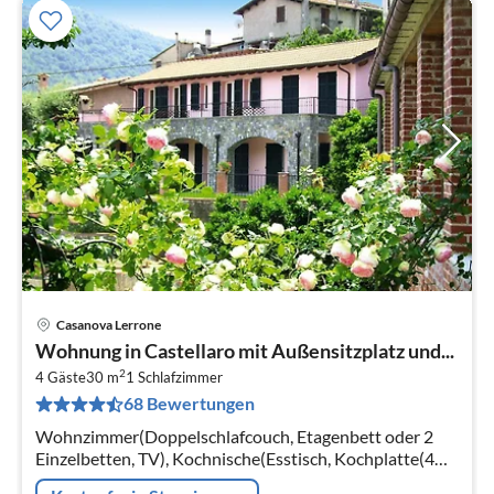
Casanova Lerrone
Pre
Wohnung in Castellaro mit Außensitzplatz und...
ab
2
1
4 Gäste
30 m
1
Schlafzimmer
68 Bewertungen
pr
Na
Wohnzimmer(Doppelschlafcouch, Etagenbett oder 2
Einzelbetten, TV), Kochnische(Esstisch, Kochplatte(4
Kochplatten, elektrisch), Backofen,