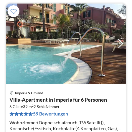
Imperia & Umland
Pre
Villa-Apartment in Imperia für 6 Personen
ab
2
8
6 Gäste
39 m
2
Schlafzimmer
59 Bewertungen
pr
Na
Wohnzimmer(Doppelschlafcouch, TV(Satellit)),
Kochnische(Esstisch, Kochplatte(4 Kochplatten, Gas),