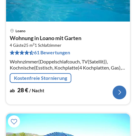
Loano
Pre
Wohnung in Loano mit Garten
ab
2
2
4 Gäste
25 m
1
Schlafzimmer
61 Bewertungen
pr
Na
Wohnzimmer(Doppelschlafcouch, TV(Satellit)),
Kochnische(Esstisch, Kochplatte(4 Kochplatten, Gas),
Mikrowelle, Kühlschrank), Badezimmer(Badewanne
Kostenfreie Stornierung
oder Dusche, Toilette, Föhn)
28
€
ab
/ Nacht