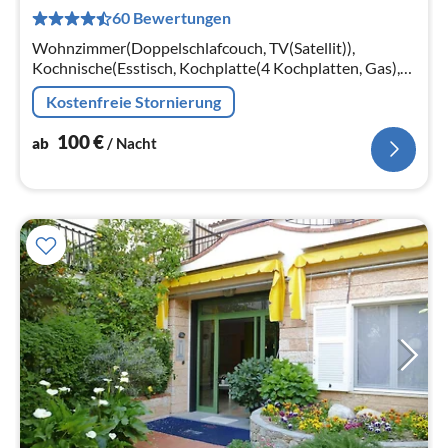
1
60 Bewertungen
pr
Na
Wohnzimmer(Doppelschlafcouch, TV(Satellit)),
Kochnische(Esstisch, Kochplatte(4 Kochplatten, Gas),
Mikrowelle, Spülmaschine, Kühl-/Gefrierkombination),
Kostenfreie Stornierung
Schlafzimmer(Doppelbett)
100
€
ab
/ Nacht