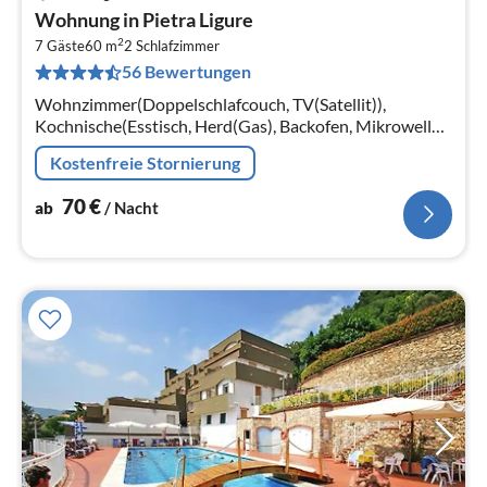
Pre
Wohnung in Pietra Ligure
ab
2
7
7 Gäste
60 m
2
Schlafzimmer
56 Bewertungen
pr
Na
Wohnzimmer(Doppelschlafcouch, TV(Satellit)),
Kochnische(Esstisch, Herd(Gas), Backofen, Mikrowelle,
Kühl-/Gefrierkombination), Schlafzimmer(Einzelbett,
Kostenfreie Stornierung
Doppelbett)
70
€
ab
/ Nacht