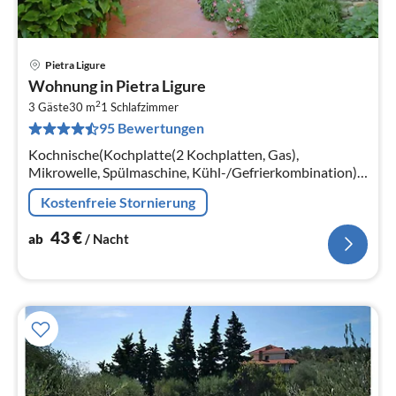
Pietra Ligure
Pre
Wohnung in Pietra Ligure
ab
2
4
3 Gäste
30 m
1
Schlafzimmer
95 Bewertungen
pr
Na
Kochnische(Kochplatte(2 Kochplatten, Gas),
Mikrowelle, Spülmaschine, Kühl-/Gefrierkombination),
Schlafzimmer(Einzelbett, Doppelbett, TV(Satellit))
Kostenfreie Stornierung
43
€
ab
/ Nacht