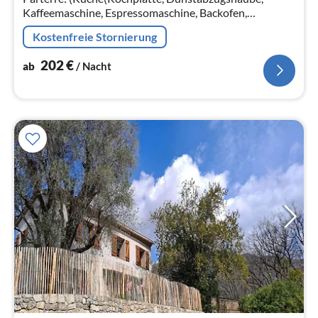
Kaffeemaschine, Espressomaschine, Backofen,
Mikrowelle, Spülmaschine, Kühl-/Gefrierkombination,
Kostenfreie Stornierung
Trockner, Waschmaschine)
202
€
ab
/ Nacht