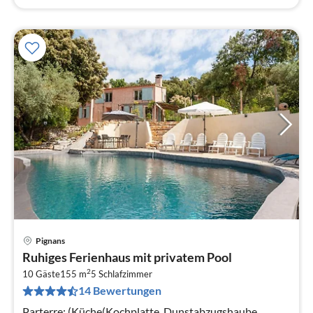
Pignans
Pre
Ruhiges Ferienhaus mit privatem Pool
ab
2
2
10 Gäste
155 m
5
Schlafzimmer
14 Bewertungen
pr
Na
Parterre: (Küche(Kochplatte, Dunstabzugshaube,