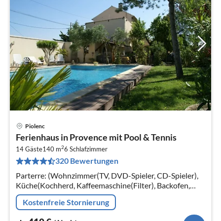
Piolenc
Pre
Ferienhaus in Provence mit Pool & Tennis
ab
2
4
14 Gäste
140 m
6
Schlafzimmer
320 Bewertungen
pr
Na
Parterre: (Wohnzimmer(TV, DVD-Spieler, CD-Spieler),
Küche(Kochherd, Kaffeemaschine(Filter), Backofen,
Mikrowelle, Spülmaschine, Kühl-/Gefrierkombination,
Kostenfreie Stornierung
Waschmaschine)