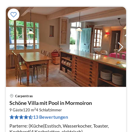
Carpentras
Pre
Schöne Villa mit Pool in Mormoiron
ab
2
1
9 Gäste
120 m
4
Schlafzimmer
13 Bewertungen
pr
Na
Parterre: (Küche(Esstisch, Wasserkocher, Toaster,
Kochherd(4 Kochplatten, elektrisch),