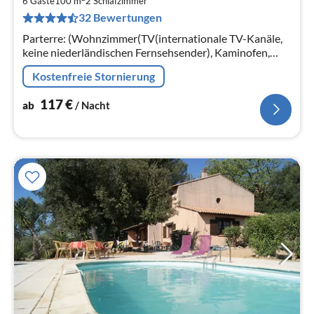
1
6 Gäste
100 m
2
Schlafzimmer
32 Bewertungen
pr
Na
Parterre: (Wohnzimmer(TV(internationale TV-Kanäle,
keine niederländischen Fernsehsender), Kaminofen,
Sitzecke, DVD-Spieler, Stereoanlage)
Kostenfreie Stornierung
117
€
ab
/ Nacht