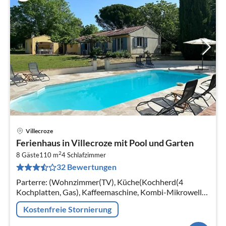
Villecroze
Pre
Ferienhaus in Villecroze mit Pool und Garten
ab
2
1
8 Gäste
110 m
4
Schlafzimmer
32 Bewertungen
pr
Na
Parterre: (Wohnzimmer(TV), Küche(Kochherd(4
Kochplatten, Gas), Kaffeemaschine, Kombi-Mikrowelle,
Spülmaschine, Kühl-/Gefrierkombination,
Kostenfreie Stornierung
Waschmaschine)