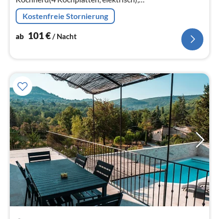
Dunstabzugshaube, Kaffeemaschine(Filter)
Kostenfreie Stornierung
101
€
ab
/ Nacht