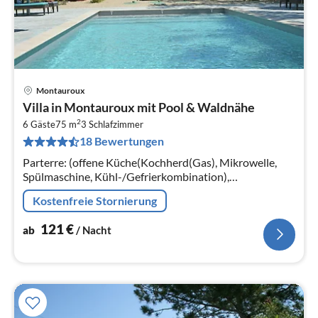
Montauroux
Pre
Villa in Montauroux mit Pool & Waldnähe
ab
2
1
6 Gäste
75 m
3
Schlafzimmer
18 Bewertungen
pr
Na
Parterre: (offene Küche(Kochherd(Gas), Mikrowelle,
Spülmaschine, Kühl-/Gefrierkombination),
Wohn/Esszimmer(TV, Esstisch(6 Personen)),
Kostenfreie Stornierung
Schlafzimmer(Doppelbett(160 x 200 cm))
121
€
ab
/ Nacht