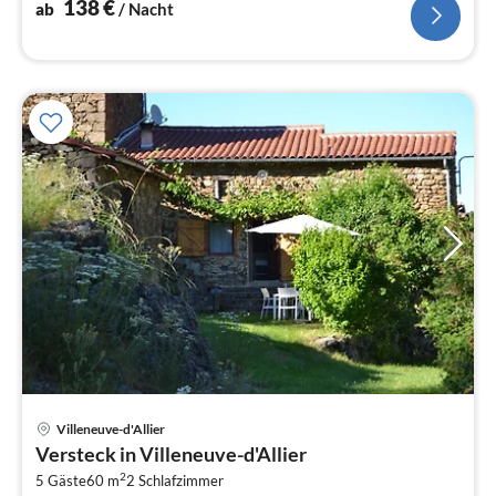
138
€
ab
/ Nacht
Villeneuve-d'Allier
Pre
Versteck in Villeneuve-d'Allier
ab
2
5
5 Gäste
60 m
2
Schlafzimmer