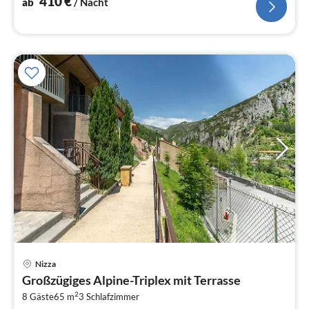
410
€
ab
/ Nacht
Pre
Nizza
ab
Großzügiges Alpine-Triplex mit Terrasse
4
2
8 Gäste
65 m
3
Schlafzimmer
pr