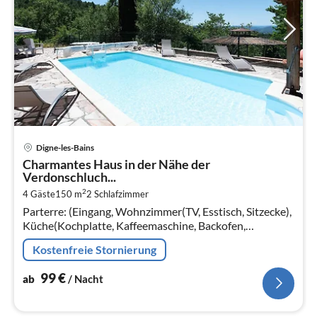
Pre
Digne-les-Bains
ab
Charmantes Haus in der Nähe der
9
Verdonschluch...
pr
2
4 Gäste
150 m
2
Schlafzimmer
Na
Parterre: (Eingang, Wohnzimmer(TV, Esstisch, Sitzecke),
Küche(Kochplatte, Kaffeemaschine, Backofen,
Mikrowelle, Spülmaschine, Kühl-/Gefrierkombination)
Kostenfreie Stornierung
99
€
ab
/ Nacht