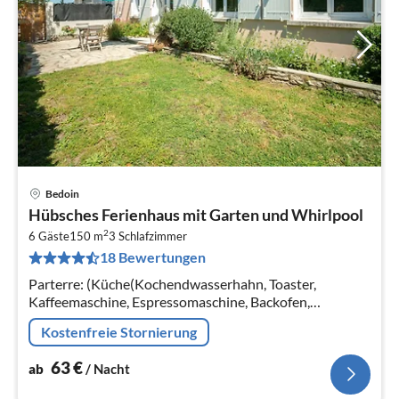
Bedoin
Pre
Hübsches Ferienhaus mit Garten und Whirlpool
ab
2
6
6 Gäste
150 m
3
Schlafzimmer
18 Bewertungen
pr
Na
Parterre: (Küche(Kochendwasserhahn, Toaster,
Kaffeemaschine, Espressomaschine, Backofen,
Mikrowelle, Spülmaschine, Kühl-/Gefrierkombination)
Kostenfreie Stornierung
63
€
ab
/ Nacht