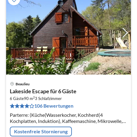
Beaulieu
Pre
Lakeside Escape für 6 Gäste
ab
2
4
6 Gäste
90 m
3
Schlafzimmer
106 Bewertungen
pr
Na
Parterre: (Küche(Wasserkocher, Kochherd(4
Kochplatten, Induktion), Kaffeemaschine, Mikrowelle,
Spülmaschine, Kühl-/Gefrierkombination)
Kostenfreie Stornierung