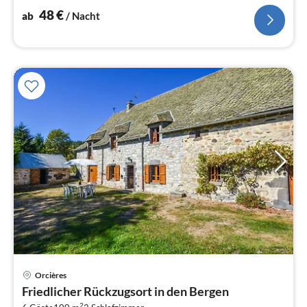
48
€
ab
/ Nacht
Orcières
Pre
Friedlicher Rückzugsort in den Bergen
ab
2