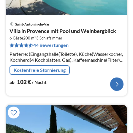
Saint-Antonin-du-Var
Pre
Villa in Provence mit Pool und Weinbergblick
ab
2
1
6 Gäste
200 m
3
Schlafzimmer
44 Bewertungen
pr
Na
Parterre: (Eingangshalle(Toilette), Küche(Wasserkocher,
Kochherd(4 Kochplatten, Gas), Kaffeemaschine(Filter),
Backofen, Mikrowelle, Spülmaschine,
Kostenfreie Stornierung
Kühl-/Gefrierkombination)
102
€
ab
/ Nacht