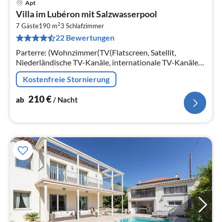
Apt
Pre
Villa im Lubéron mit Salzwasserpool
ab
2
2
7 Gäste
190 m
3
Schlafzimmer
22 Bewertungen
pr
Na
Parterre: (Wohnzimmer(TV(Flatscreen, Satellit,
Niederländische TV-Kanäle, internationale TV-Kanäle),
Ofen(Holz), Sitzecke, DVD-Spieler, Stereoanlage,
Kostenfreie Stornierung
Klimaanlage)
210
€
ab
/ Nacht