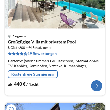
Bargemon
Pre
Großzügige Villa mit privatem Pool
ab
2
4
8 Gäste
200 m
4
Schlafzimmer
19 Bewertungen
pr
Na
Parterre: (Wohnzimmer(TV(Flatscreen, internationale
TV-Kanäle), Kaminofen, Sitzecke, Klimaanlage),
Küche(Bar, 2x Kaffeemaschine(cups, pads)
Kostenfreie Stornierung
440
€
ab
/ Nacht