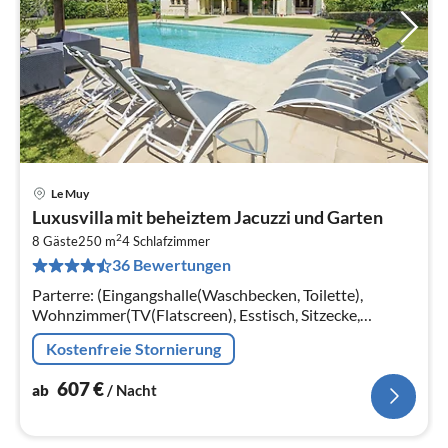
Le Muy
Pre
Luxusvilla mit beheiztem Jacuzzi und Garten
ab
2
6
8 Gäste
250 m
4
Schlafzimmer
36 Bewertungen
pr
Na
Parterre: (Eingangshalle(Waschbecken, Toilette),
Wohnzimmer(TV(Flatscreen), Esstisch, Sitzecke,
Sitzecke, Sitzecke, Stereoanlage), Esszimmer(Esstisch)
Kostenfreie Stornierung
607
€
ab
/ Nacht