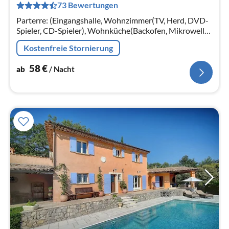
73 Bewertungen
pr
Na
Parterre: (Eingangshalle, Wohnzimmer(TV, Herd, DVD-
Spieler, CD-Spieler), Wohnküche(Backofen, Mikrowelle,
Kühlschrank, Tiefkühlschrank),
Kostenfreie Stornierung
Schlafzimmer(Doppelbett)
58
€
ab
/ Nacht