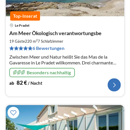
Top-Inserat
Le Pradet
Pre
Am Meer Ökologisch verantwortungsbe
ab
8
2
19 Gäste
220 m
7
Schlafzimmer
pr
6 Bewertungen
Na
Zwischen Meer und Natur heißt Sie das Mas de la
Gavaresse in Le Pradet willkommen. Drei charmante
Ferienhäuser am Meer, mitten in der Natur.
Besonders nachhaltig
82
€
ab
/ Nacht