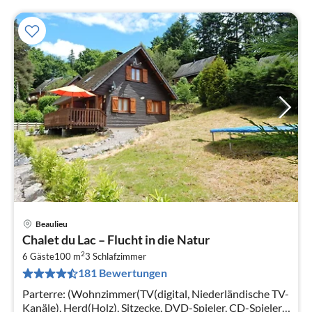
Beaulieu
Pre
Chalet du Lac – Flucht in die Natur
ab
2
9
6 Gäste
100 m
3
Schlafzimmer
181 Bewertungen
pr
Na
Parterre: (Wohnzimmer(TV(digital, Niederländische TV-
Kanäle), Herd(Holz), Sitzecke, DVD-Spieler, CD-Spieler,