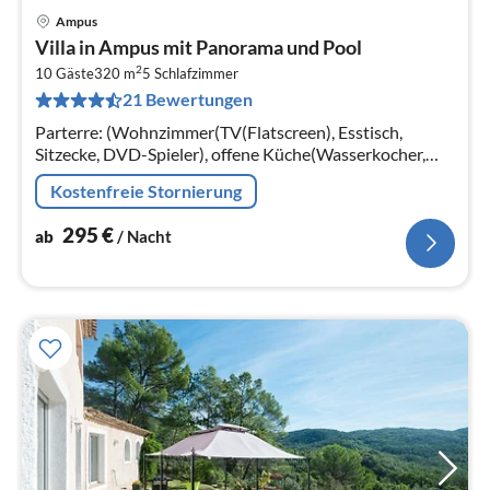
Ampus
Pre
Villa in Ampus mit Panorama und Pool
ab
2
2
10 Gäste
320 m
5
Schlafzimmer
21 Bewertungen
pr
Na
Parterre: (Wohnzimmer(TV(Flatscreen), Esstisch,
Sitzecke, DVD-Spieler), offene Küche(Wasserkocher,
Kochherd(4 Kochplatten, elektrisch)
Kostenfreie Stornierung
295
€
ab
/ Nacht