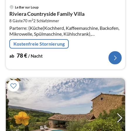
Pre
Le Bar sur Loup
ab
Riviera Countryside Family Villa
7
2
8 Gäste
70 m
2
Schlafzimmer
pr
Parterre: (Küche(Kochherd, Kaffeemaschine, Backofen,
Na
Mikrowelle, Spülmaschine, Kühlschrank),
Wohn/Esszimmer(Schlafcouch 1 Pers.(90 x 190 cm),
Kostenfreie Stornierung
Schlafcouch 1 Pers.(90 x 190 cm)
78
€
ab
/ Nacht