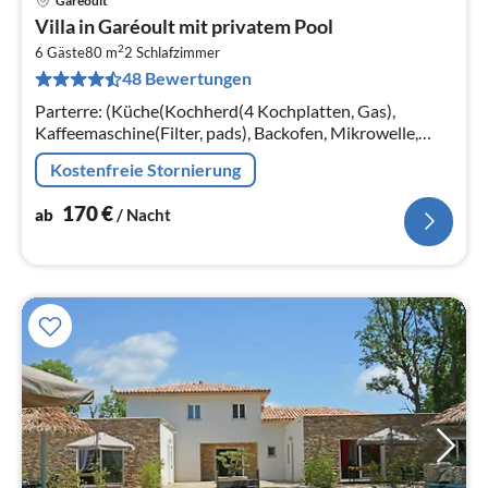
Garéoult
Pre
Villa in Garéoult mit privatem Pool
ab
2
1
6 Gäste
80 m
2
Schlafzimmer
48 Bewertungen
pr
Na
Parterre: (Küche(Kochherd(4 Kochplatten, Gas),
Kaffeemaschine(Filter, pads), Backofen, Mikrowelle,
Spülmaschine, Kühl-/Gefrierkombination,
Kostenfreie Stornierung
Waschmaschine)
170
€
ab
/ Nacht