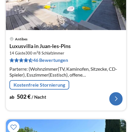
Antibes
Pre
Luxusvilla in Juan-les-Pins
ab
2
5
14 Gäste
300 m
8
Schlafzimmer
46 Bewertungen
pr
Na
Parterre: (Wohnzimmer(TV, Kaminofen, Sitzecke, CD-
Spieler), Esszimmer(Esstisch), offene
Küche(Wasserkocher, Toaster, Kaffeemaschine,
Kostenfreie Stornierung
Espressomaschine, Backofen, Mikrowelle, Spülmas...
502
€
ab
/ Nacht