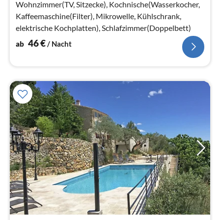
Na
Wohnzimmer(TV, Sitzecke), Kochnische(Wasserkocher,
Kaffeemaschine(Filter), Mikrowelle, Kühlschrank,
elektrische Kochplatten), Schlafzimmer(Doppelbett)
46
€
ab
/ Nacht