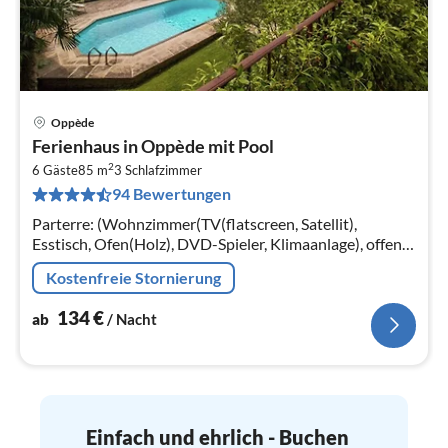
Oppède
Pre
Ferienhaus in Oppède mit Pool
ab
2
1
6 Gäste
85 m
3
Schlafzimmer
94 Bewertungen
pr
Na
Parterre: (Wohnzimmer(TV(flatscreen, Satellit),
Esstisch, Ofen(Holz), DVD-Spieler, Klimaanlage), offene
Küche(Wasserkocher, Toaster, Kochherd(4 Kochplatten,
Kostenfreie Stornierung
Gas, elektrisch)
134
€
ab
/ Nacht
Einfach und ehrlich - Buchen