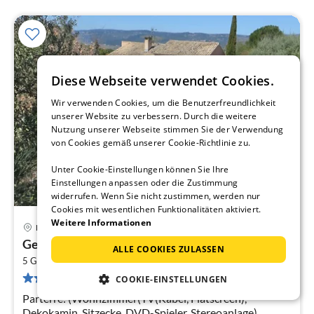
Diese Webseite verwendet Cookies.
Wir verwenden Cookies, um die Benutzerfreundlichkeit
unserer Website zu verbessern. Durch die weitere
Nutzung unserer Webseite stimmen Sie der Verwendung
von Cookies gemäß unserer Cookie-Richtlinie zu.
Unter Cookie-Einstellungen können Sie Ihre
Einstellungen anpassen oder die Zustimmung
widerrufen. Wenn Sie nicht zustimmen, werden nur
Cookies mit wesentlichen Funktionalitäten aktiviert.
Weitere Informationen
Roussillon
Pre
Gehobenes Ferienhaus im Roussillon
ALLE COOKIES ZULASSEN
ab
2
2
5 Gäste
175 m
3
Schlafzimmer
61 Bewertungen
COOKIE-EINSTELLUNGEN
pr
Na
Parterre: (Wohnzimmer(TV(Kabel, Flatscreen),
Dekokamin, Sitzecke, DVD-Spieler, Stereoanlage),