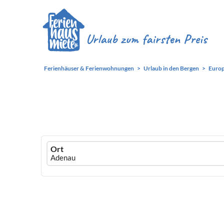
Ferienhäuser & Ferienwohnungen
Urlaub in den Bergen
Euro
Ferienhausmiete
Ort
logo