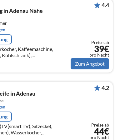
4.4
 in Adenau Nähe
mmer
gen
rung
Preise ab
39€
rkocher, Kaffeemaschine,
pro Nacht
 Kühlschrank),
afcouch 1 Pers., TV, Esstisch),
Zum Angebot
, Doppelbett)
4.2
ife in Adenau
er
gen
rung
Preise ab
TV(smart TV), Sitzecke),
44€
nen), Wasserkocher,
pro Nacht
affeemaschine, Backofen,