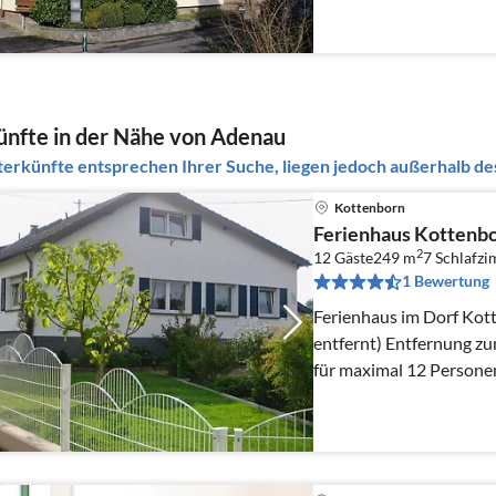
Mikrowelle, Kühlschrank
nfte in der Nähe von Adenau
erkünfte entsprechen Ihrer Suche, liegen jedoch außerhalb des
Kottenborn
Ferienhaus Kottenbo
2
12 Gäste
249 m
7
Schlafz
1 Bewertung
Ferienhaus im Dorf Kot
entfernt) Entfernung zu
für maximal 12 Persone