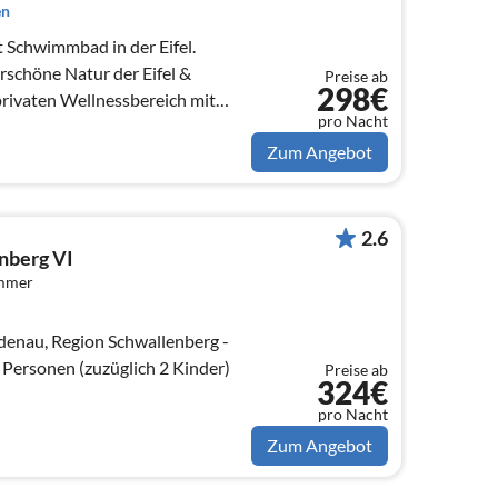
en
 Schwimmbad in der Eifel.
schöne Natur der Eifel &
Preise ab
298€
privaten Wellnessbereich mit
pro Nacht
.
Zum Angebot
2.6
nberg VI
immer
denau, Region Schwallenberg -
 Personen (zuzüglich 2 Kinder)
Preise ab
324€
pro Nacht
Zum Angebot