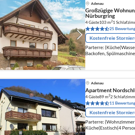
Adenau
Großzügige Wohnung
Nürburgring
2
4 Gäste
103 m
1
Schlafzi
25 Bewertun
Kostenfreie Stornie
Parterre: (Küche(Wasse
Backofen, Spülmaschine,
Wohn-/Schlafzimmer(Schl
Schlafzimmer(Einzelbett
Adenau
Apartment Nordschle
2
4 Gäste
89 m
2
Schlafzimm
11 Bewertun
Kostenfreie Stornie
Parterre: (Wohnzimmer(
Küche(Esstisch(4 Perso
Kochherd(Ceranfeld), K