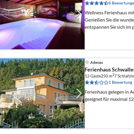
6 Bewertung
Wellness Ferienhaus mit
Genießen Sie die wunder
entspannen Sie sich im 
Pool, Whirlpool & Sauna
Adenau
Ferienhaus Schwalle
2
12 Gäste
250 m
7
Schlafz
1 Bewertung
Ferienhaus gelegen in A
geeignet für maximal 12