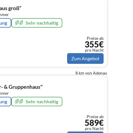
aus groß“
immer
rung
Sehr nachhaltig
Preise ab
355€
pro Nacht
Zum Angebot
8 km von Adenau
r- & Gruppenhaus"
immer
rung
Sehr nachhaltig
Preise ab
589€
pro Nacht