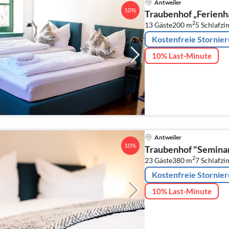
Antweiler
10%
Traubenhof „Ferienh
2
13 Gäste
200 m
5
Schlafz
Kostenfreie Stornie
10% Last-Minute
Antweiler
10%
Traubenhof "Semina
2
23 Gäste
380 m
7
Schlafz
Kostenfreie Stornie
10% Last-Minute