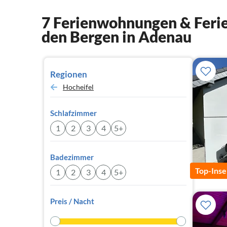
7 Ferienwohnungen & Ferie
den Bergen in Adenau
Regionen
Hocheifel
Schlafzimmer
1
2
3
4
5+
Badezimmer
Top-Inse
1
2
3
4
5+
Preis / Nacht