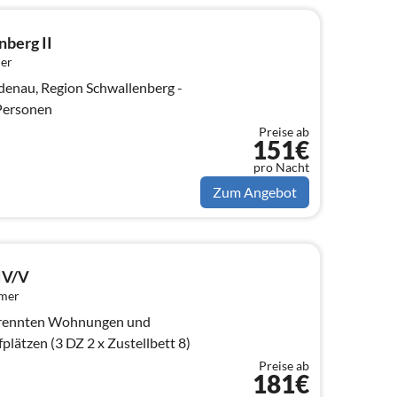
nberg II
er
denau, Region Schwallenberg -
 Personen
Preise ab
151€
pro Nacht
Zum Angebot
IV/V
mmer
etrennten Wohnungen und
insgesamt bis zu 8 Schlafplätzen (3 DZ 2 x Zustellbett 8)
Preise ab
181€