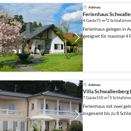
Adenau
Ferienhaus Schwalle
2
4 Gäste
75 m
2
Schlafzimm
Ferienhaus gelegen in A
geeignet für maximal 4
Adenau
Villa Schwallenberg 
2
7 Gäste
150 m
3
Schlafzi
Ferienhaus mit zwei g