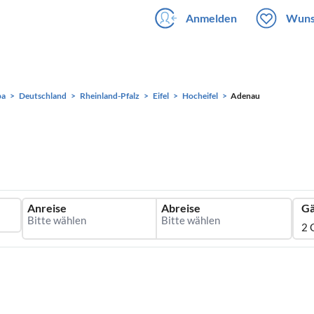
Anmelden
Wuns
pa
Deutschland
Rheinland-Pfalz
Eifel
Hocheifel
Adenau
Anreise
Abreise
Gä
2 