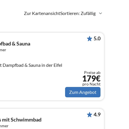
Zur Kartenansicht
Sortieren: Zufällig
5.0
fbad & Sauna
mmer
 Dampfbad & Sauna in der Eifel
Preise ab
179€
pro Nacht
Zum Angebot
4.9
s mit Schwimmbad
immer