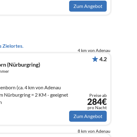
, Tiefkühlschrank)
Zum Angebot
 Zielortes.
4 km von Adenau
4.2
rn (Nürburgring)
immer
tenborn (ca. 4 km von Adenau
m Nürburgring = 2 KM - geeignet
Preise ab
284€
n
pro Nacht
Zum Angebot
8 km von Adenau