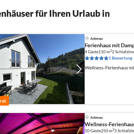
nhäuser für Ihren Urlaub in
Adenau
Ferienhaus mit Damp
2
4 Gäste
110 m
2
Schlafzi
1 Bewertung
Wellness-Ferienhaus mit
rat
Adenau
Wellness-Ferienhau
2
10 Gäste
250 m
3
Schlafz