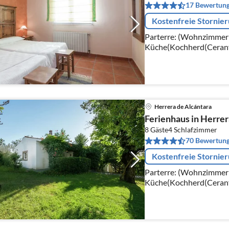
17 Bewertun
Kostenfreie Stornie
Parterre: (Wohnzimmer
Küche(Kochherd(Ceranfe
Schlafzimmer(Doppelbe
Waschbecken, Toilette),
Herrera de Alcántara
Ferienhaus in Herrer
8 Gäste
4
Schlafzimmer
70 Bewertun
Kostenfreie Stornie
Parterre: (Wohnzimmer(
Küche(Kochherd(Ceranfe
Schlafzimmer(Doppelbet