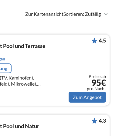
Zur Kartenansicht
Sortieren: Zufällig
4.5
t Pool und Terrasse
gen
rung
Preise ab
TV, Kaminofen),
95€
ld), Mikrowelle),
pro Nacht
t), Schlafzimmer(Doppelbett),
tt)
Zum Angebot
4.3
it Pool und Natur