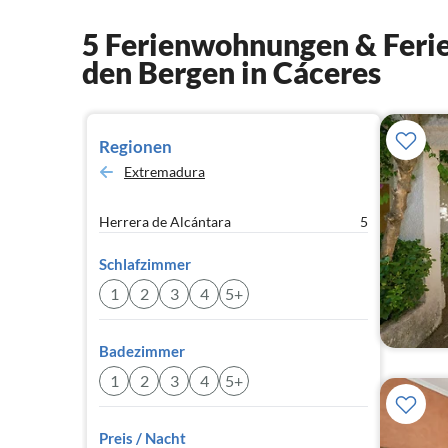
5 Ferienwohnungen & Ferie
den Bergen in Cáceres
Regionen
Extremadura
Herrera de Alcántara
5
Schlafzimmer
1
2
3
4
5+
Badezimmer
1
2
3
4
5+
Preis / Nacht