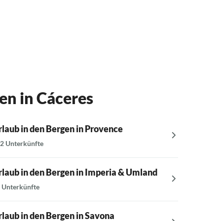
en in Cáceres
rlaub in den Bergen in Provence
Urlaub i
2 Unterkünfte
6 Unterkü
rlaub in den Bergen in Imperia & Umland
Urlaub 
 Unterkünfte
6 Unterkü
rlaub in den Bergen in Savona
Urlaub i