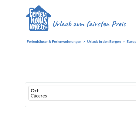
Ferienhäuser & Ferienwohnungen
Urlaub in den Bergen
Euro
Ferienhausmiete
Ort
logo