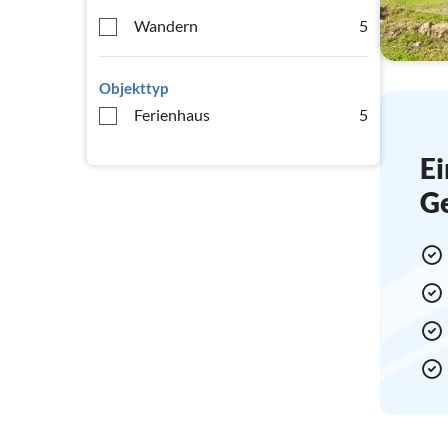
Wandern
5
Objekttyp
Ferienhaus
5
Ei
G