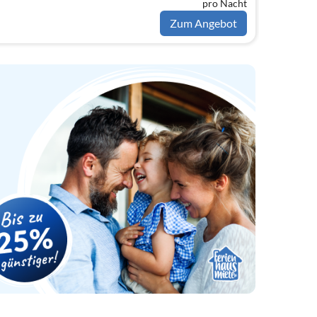
pro Nacht
mmer(Französisches Bett),
tt)
Zum Angebot