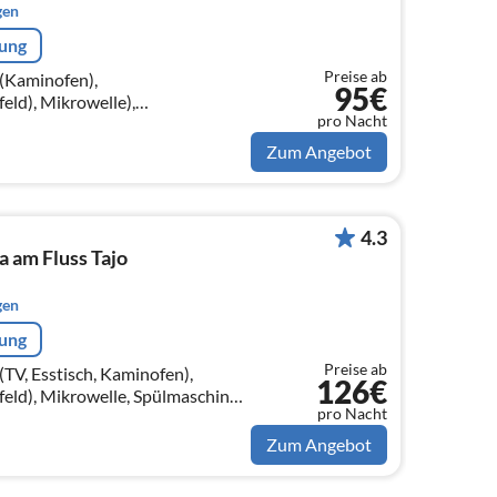
gen
rung
Preise ab
(Kaminofen),
95€
ld), Mikrowelle),
pro Nacht
tt, Badewanne mit Dusche,
 Schlafzimmer(Etagenbett)
Zum Angebot
4.3
a am Fluss Tajo
gen
rung
Preise ab
TV, Esstisch, Kaminofen),
126€
ld), Mikrowelle, Spülmaschine),
pro Nacht
t), Schlafzimmer(Etagenbett)
Zum Angebot