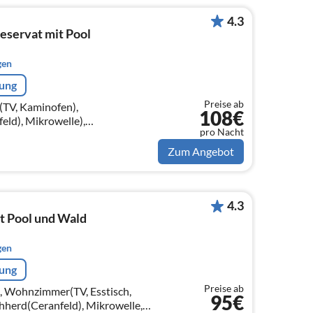
4.3
eservat mit Pool
gen
rung
Preise ab
TV, Kaminofen),
108€
ld), Mikrowelle),
pro Nacht
t), Schlafzimmer(Doppelbett),
tt)
Zum Angebot
4.3
it Pool und Wald
gen
rung
Preise ab
e, Wohnzimmer(TV, Esstisch,
95€
herd(Ceranfeld), Mikrowelle,