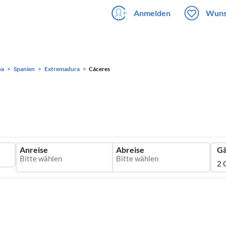
Anmelden
Wuns
pa
Spanien
Extremadura
Cáceres
Anreise
Abreise
Gä
2 