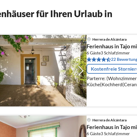
nhäuser für Ihren Urlaub in
Herrera de Alcántara
Ferienhaus in Tajo mi
6 Gäste
3
Schlafzimmer
22 Bewertun
Kostenfreie Stornie
Parterre: (Wohnzimmer(
Küche(Kochherd(Ceranfe
Schlafzimmer(Doppelbet
Schlafzimmer(Doppelbe
Herrera de Alcántara
Ferienhaus in Tajo m
6 Gäste
3
Schlafzimmer