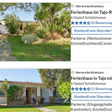
Herrera de Alcántara
Ferienhaus im Tajo-R
6 Gäste
3
Schlafzimmer
43 Bewertun
Kostenfreie Stornie
Parterre: (Wohnzimmer(
Küche(Kochherd(Ceranfe
Schlafzimmer(Etagenbet
Schlafzimmer(Doppelbe
Herrera de Alcántara
Ferienhaus in Tajo m
6 Gäste
3
Schlafzimmer
51 Bewertun
Kostenfreie Stornie
Parterre: (Eingangshall
Kaminofen), Küche(Koch