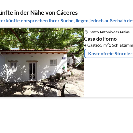
nfte in der Nähe von Cáceres
erkünfte entsprechen Ihrer Suche, liegen jedoch außerhalb des
Santo António das Areias
Casa do Forno
2
4 Gäste
55 m
1
Schlafzimm
Kostenfreie Stornie