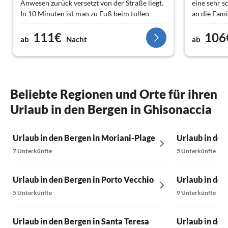
Anwesen zurück versetzt von der Straße liegt.
eine sehr s
In 10 Minuten ist man zu Fuß beim tollen
an die Fami
Bäcker oder im Supermarkt.
111€
106
Ca. 5 Kilometer entfernt an einem schönen
ab
Nacht
ab
Sandstrand. Alles eben und gut mit dem
Fahrrad zu erreichen. Im Hintergrund tolle
Ausblicke auf die Berge. Tolle Tips von Familie
Klukas inklusive da sie schon 20 Jahre hier
Leben. Wir haben die Zeit hier sehr genossen.
Beliebte Regionen und Orte für ihren
Fazit:Jederzeit wieder.. Und danke für die
Urlaub in den Bergen in Ghisonaccia
tollen Tips und Gastlichkeit.
Urlaub in den Bergen in Moriani-Plage
Urlaub in den
7 Unterkünfte
5 Unterkünfte
Urlaub in den Bergen in Porto Vecchio
Urlaub in den
5 Unterkünfte
9 Unterkünfte
Urlaub in den Bergen in Santa Teresa
Urlaub in den