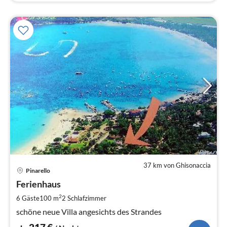
37 km von Ghisonaccia
Pre
Pinarello
ab
2
Ferienhaus
pr
2
6 Gäste
100 m
2
Schlafzimmer
Na
schöne neue Villa angesichts des Strandes