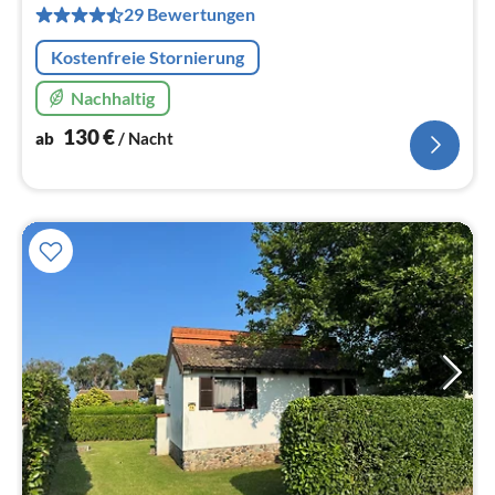
pr
29 Bewertungen
Na
Kostenfreie Stornierung
Nachhaltig
130
€
ab
/ Nacht