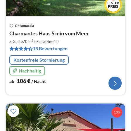
Ghisonaccia
Pre
Charmantes Haus 5 min vom Meer
ab
1
2
5 Gäste
70 m
2
Schlafzimmer
pr
18 Bewertungen
Na
Kostenfreie Stornierung
Nachhaltig
106
€
ab
/ Nacht
10%