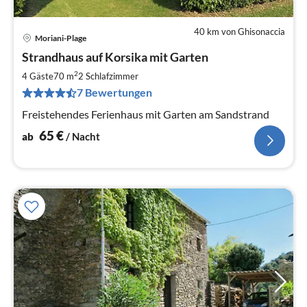
40 km von Ghisonaccia
Moriani-Plage
Pre
Strandhaus auf Korsika mit Garten
ab
6
2
4 Gäste
70 m
2
Schlafzimmer
pr
7 Bewertungen
Na
Freistehendes Ferienhaus mit Garten am Sandstrand
65
€
ab
/ Nacht