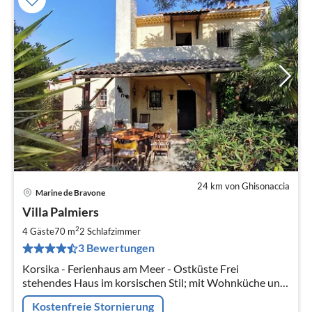
24 km von Ghisonaccia
Marine de Bravone
Pre
Villa Palmiers
ab
1
2
4 Gäste
70 m
2
Schlafzimmer
pr
3 Bewertungen
Na
Korsika - Ferienhaus am Meer - Ostküste Frei
stehendes Haus im korsischen Stil; mit Wohnküche und
TV-Zimmer im Erdgeschoß, zwei Schlafzimmern sowie
Kostenfreie Stornierung
Bad im 1.O.G. 30 m zum Strand