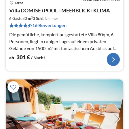
Tarco
Pre
Villa DOMISE+POOL +MEERBLICK+KLIMA
ab
3
2
6 Gäste
80 m
3
Schlafzimmer
pr
16 Bewertungen
Na
Die gemütliche, komplett ausgestattete Villa 80qm, 6
Personen, liegt in ruhiger Lage auf einem privaten
Gelände von 1500 m2 mit fantastischem Ausblick auf
Meer, Strand und Berge.
301
€
ab
/ Nacht