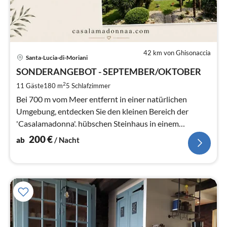
42 km von Ghisonaccia
Pre
Santa-Lucia-di-Moriani
ab
2
SONDERANGEBOT - SEPTEMBER/OKTOBER
pr
2
11 Gäste
180 m
5
Schlafzimmer
Na
Bei 700 m vom Meer entfernt in einer natürlichen
Umgebung, entdecken Sie den kleinen Bereich der
'Casalamadonna'. hübschen Steinhaus in einem
bewaldeten Grundstück und eingezäunten 5000 m2.
200
€
ab
/ Nacht