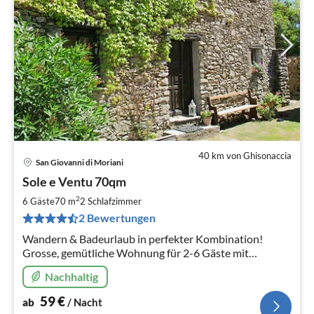
40 km von Ghisonaccia
San Giovanni di Moriani
Pre
Sole e Ventu 70qm
ab
5
2
6 Gäste
70 m
2
Schlafzimmer
pr
2 Bewertungen
Na
Wandern & Badeurlaub in perfekter Kombination!
Grosse, gemütliche Wohnung für 2-6 Gäste mit
traumhaftem Blick auf die Ostküste Korsikas.
Nachhaltig
59
€
ab
/ Nacht