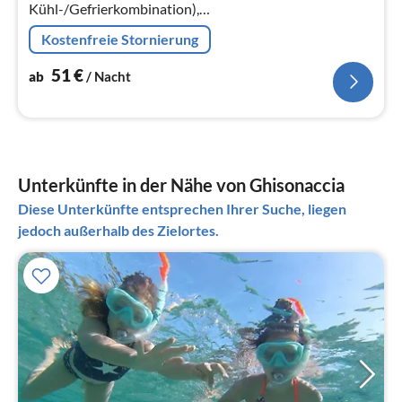
Kühl-/Gefrierkombination),
Wohn/Esszimmer(Doppelschlafcouch(160 x 190 cm)),
Kostenfreie Stornierung
Schlafzimmer(Doppelbett(160 x 190 cm))
51
€
ab
/ Nacht
Unterkünfte in der Nähe von Ghisonaccia
Diese Unterkünfte entsprechen Ihrer Suche, liegen
jedoch außerhalb des Zielortes.