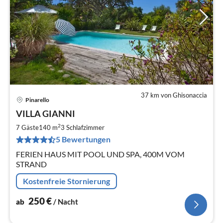
37 km von Ghisonaccia
Pinarello
Pre
VILLA GIANNI
ab
2
2
7 Gäste
140 m
3
Schlafzimmer
pr
5 Bewertungen
Na
FERIEN HAUS MIT POOL UND SPA, 400M VOM
STRAND
Kostenfreie Stornierung
250
€
ab
/ Nacht