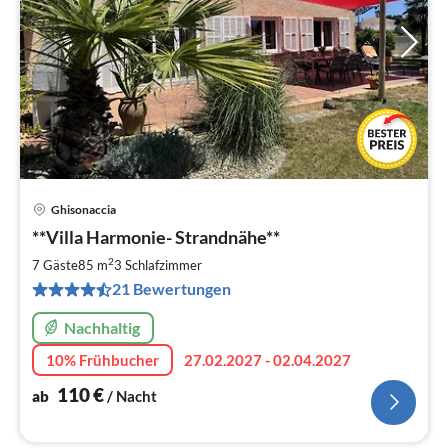
Ghisonaccia
Pre
**Villa Harmonie- Strandnähe**
ab
1
2
7 Gäste
85 m
3
Schlafzimmer
pr
21 Bewertungen
Na
Nachhaltig
10% Frühbucher
27.02.2027 - 02.04.2027
110
€
ab
/ Nacht