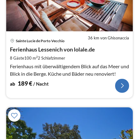
36 km von Ghisonaccia
Pre
Sainte Lucie de Porto Vecchio
ab
1
Ferienhaus Lessenich von lolale.de
pr
2
8 Gäste
100 m
2
Schlafzimmer
Na
Ferienhaus mit überwältigendem Blick auf das Meer und
Blick in die Berge. Küche und Bäder neu renoviert!
189
€
ab
/ Nacht