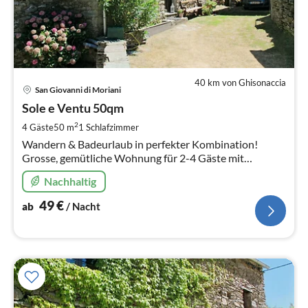
40 km von Ghisonaccia
Pre
San Giovanni di Moriani
ab
4
Sole e Ventu 50qm
pr
2
4 Gäste
50 m
1
Schlafzimmer
Na
Wandern & Badeurlaub in perfekter Kombination!
Grosse, gemütliche Wohnung für 2-4 Gäste mit
traumhaftem Blick auf die Ostküste Korsikas.
Nachhaltig
49
€
ab
/ Nacht