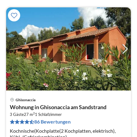
Ghisonaccia
Pre
Wohnung in Ghisonaccia am Sandstrand
ab
2
4
3 Gäste
27 m
1
Schlafzimmer
86 Bewertungen
pr
Na
Kochnische(Kochplatte(2 Kochplatten, elektrisch),
Kühl-/Gefrierkombination),