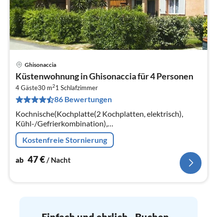
Ghisonaccia
Pre
Küstenwohnung in Ghisonaccia für 4 Personen
ab
2
4
4 Gäste
30 m
1
Schlafzimmer
86 Bewertungen
pr
Na
Kochnische(Kochplatte(2 Kochplatten, elektrisch),
Kühl-/Gefrierkombination),
Wohn/Esszimmer(Doppelschlafcouch(160 x 190 cm)),
Kostenfreie Stornierung
Schlafzimmer(Doppelbett(160 x 190 cm))
47
€
ab
/ Nacht
Einfach und ehrlich - Buchen