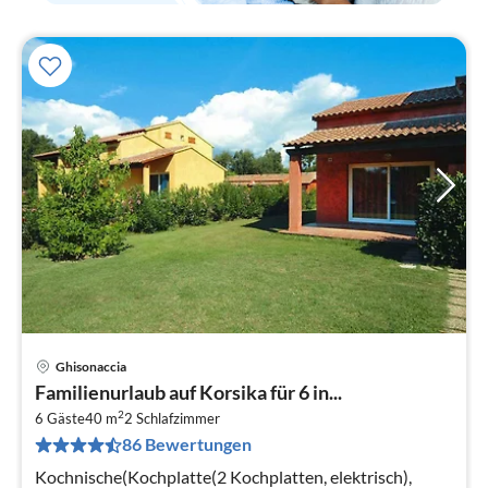
Ghisonaccia
Pre
Familienurlaub auf Korsika für 6 in...
ab
2
5
6 Gäste
40 m
2
Schlafzimmer
86 Bewertungen
pr
Na
Kochnische(Kochplatte(2 Kochplatten, elektrisch),