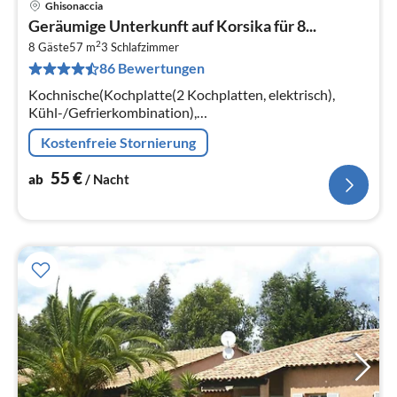
Ghisonaccia
Pre
Geräumige Unterkunft auf Korsika für 8...
ab
2
5
8 Gäste
57 m
3
Schlafzimmer
86 Bewertungen
pr
Na
Kochnische(Kochplatte(2 Kochplatten, elektrisch),
Kühl-/Gefrierkombination),
Wohn/Esszimmer(Doppelschlafcouch(160 x 190 cm)),
Kostenfreie Stornierung
Schlafzimmer(Doppelbett(160 x 190 cm))
55
€
ab
/ Nacht