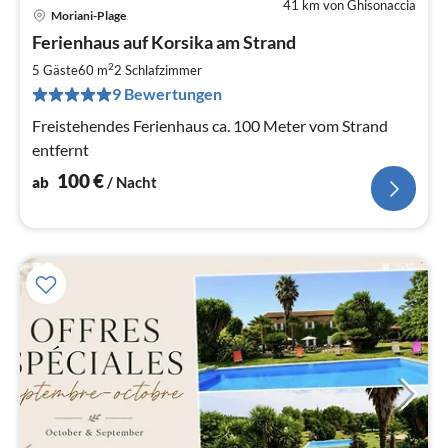
41 km von Ghisonaccia
Moriani-Plage
Pre
Ferienhaus auf Korsika am Strand
ab
1
2
5 Gäste
60 m
2
Schlafzimmer
pr
9 Bewertungen
Na
Freistehendes Ferienhaus ca. 100 Meter vom Strand
entfernt
100
€
ab
/ Nacht