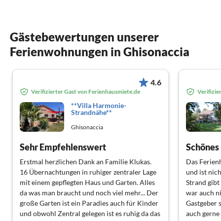
Gästebewertungen unserer
Ferienwohnungen in Ghisonaccia
4.6
Verifizierter Gast von Ferienhausmiete.de
Verifizi
**Villa Harmonie-
Strandnähe**
Ghisonaccia
Sehr Empfehlenswert
Schönes 
Erstmal herzlichen Dank an Familie Klukas.
Das Ferienh
16 Übernachtungen in ruhiger zentraler Lage
und ist nic
mit einem gepflegten Haus und Garten. Alles
Strand gibt
da was man braucht und noch viel mehr... Der
war auch ni
große Garten ist ein Paradies auch für Kinder
Gastgeber s
und obwohl Zentral gelegen ist es ruhig da das
auch gerne 