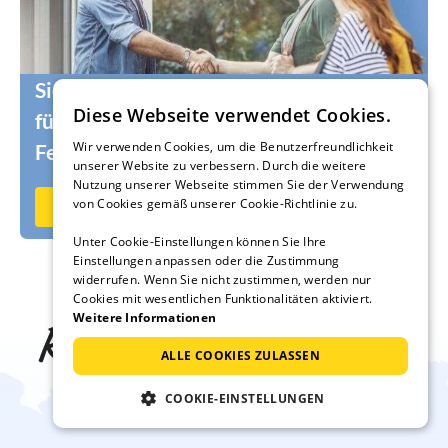
Sie suchen noch die passenden Urlauber
Diese Webseite verwendet Cookies.
für Ihr Ferienhaus oder Ihre
Wir verwenden Cookies, um die Benutzerfreundlichkeit
Ferienwohnung?
unserer Website zu verbessern. Durch die weitere
Nutzung unserer Webseite stimmen Sie der Verwendung
von Cookies gemäß unserer Cookie-Richtlinie zu.
Jetzt auf Ferienhausmiete.de vermieten
Unter Cookie-Einstellungen können Sie Ihre
Einstellungen anpassen oder die Zustimmung
widerrufen. Wenn Sie nicht zustimmen, werden nur
Cookies mit wesentlichen Funktionalitäten aktiviert.
Weitere Informationen
Reise-Inspiration frei
ALLE COOKIES ZULASSEN
Haus
COOKIE-EINSTELLUNGEN