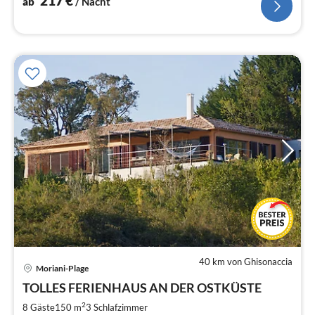
217
€
ab
/ Nacht
40 km von Ghisonaccia
Moriani-Plage
Pre
TOLLES FERIENHAUS AN DER OSTKÜSTE
ab
1
2
8 Gäste
150 m
3
Schlafzimmer