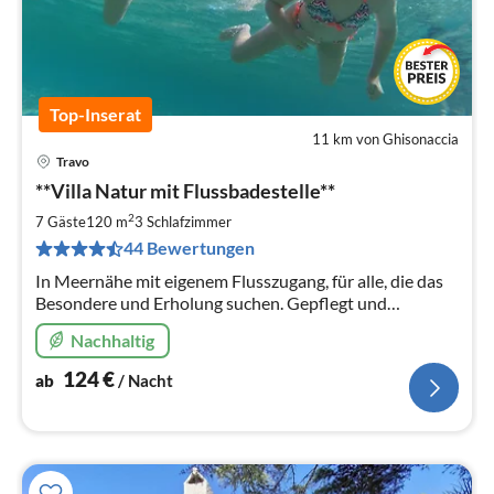
Top-Inserat
11 km von Ghisonaccia
Travo
Pre
**Villa Natur mit Flussbadestelle**
ab
1
2
7 Gäste
120 m
3
Schlafzimmer
pr
44 Bewertungen
Na
In Meernähe mit eigenem Flusszugang, für alle, die das
Besondere und Erholung suchen. Gepflegt und
komfortabel eingerichtete Villa mit wunderschönem
Nachhaltig
Garten in einmaliger Naturlage
124
€
ab
/ Nacht