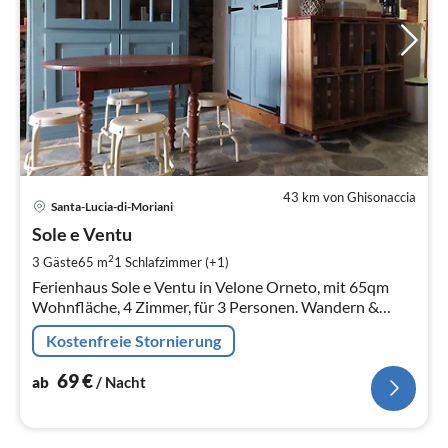
43 km von Ghisonaccia
Pre
Santa-Lucia-di-Moriani
ab
6
Sole e Ventu
pr
2
3 Gäste
65 m
1
Schlafzimmer (+1)
Na
Ferienhaus Sole e Ventu in Velone Orneto, mit 65qm
Wohnfläche, 4 Zimmer, für 3 Personen. Wandern &
Badeurlaub in perfekter Kombination!
Kostenfreie Stornierung
69
€
ab
/ Nacht