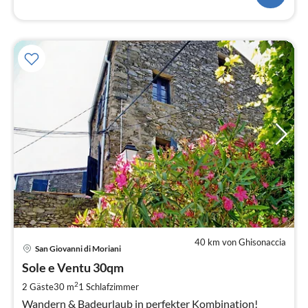
40 km von Ghisonaccia
Pre
San Giovanni di Moriani
ab
3
Sole e Ventu 30qm
pr
2
2 Gäste
30 m
1
Schlafzimmer
Na
Wandern & Badeurlaub in perfekter Kombination!