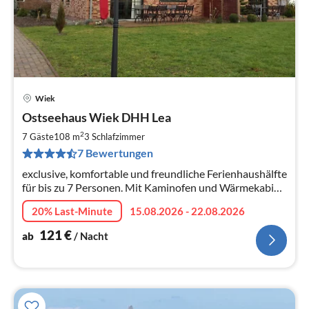
Wiek
Pre
Ostseehaus Wiek DHH Lea
ab
1
2
7 Gäste
108 m
3
Schlafzimmer
pr
7 Bewertungen
Na
exclusive, komfortable und freundliche Ferienhaushälfte
für bis zu 7 Personen. Mit Kaminofen und Wärmekabine
! Freies Internet
20% Last-Minute
15.08.2026 - 22.08.2026
121
€
ab
/ Nacht