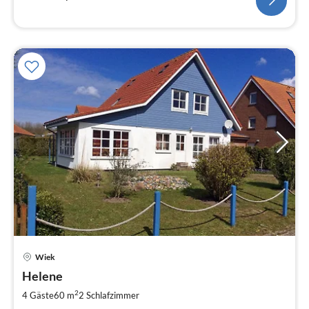
Pre
Wiek
ab
7
Helene
pr
2
4 Gäste
60 m
2
Schlafzimmer
Na