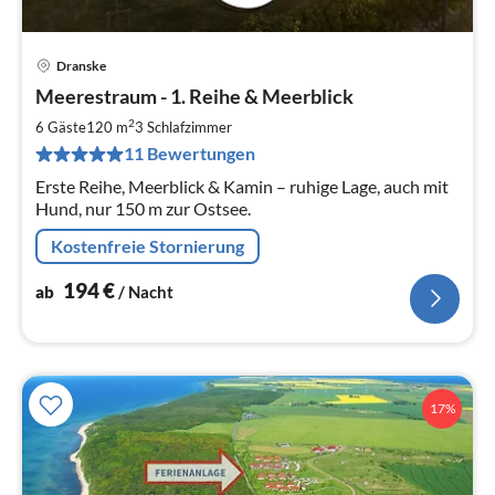
Dranske
Pre
Meerestraum - 1. Reihe & Meerblick
ab
1
2
6 Gäste
120 m
3
Schlafzimmer
pr
11 Bewertungen
Na
Erste Reihe, Meerblick & Kamin – ruhige Lage, auch mit
Hund, nur 150 m zur Ostsee.
Kostenfreie Stornierung
194
€
ab
/ Nacht
17%