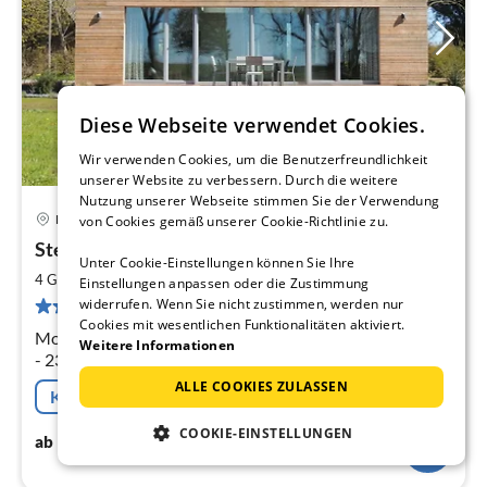
Diese Webseite verwendet Cookies.
Wir verwenden Cookies, um die Benutzerfreundlichkeit
unserer Website zu verbessern. Durch die weitere
Nutzung unserer Webseite stimmen Sie der Verwendung
Putgarten
von Cookies gemäß unserer Cookie-Richtlinie zu.
Pre
Stern am Kap 2
ab
Unter Cookie-Einstellungen können Sie Ihre
1
2
4 Gäste
105 m
2
Schlafzimmer
Einstellungen anpassen oder die Zustimmung
pr
2 Bewertungen
widerrufen. Wenn Sie nicht zustimmen, werden nur
Na
Cookies mit wesentlichen Funktionalitäten aktiviert.
Moderne Inselarchitektur 2017 - 105qm - für 4-5 Gäste
Weitere Informationen
- 2300qm-Grundstück - Kamin - Wohn/Eß-Ebene über
11m Gesamtlänge - gehobene Ausstattung - Sauna -
ALLE COOKIES ZULASSEN
Kostenfreie Stornierung
Regendusche - Bidet - 2 WCs
COOKIE-EINSTELLUNGEN
137
€
ab
/ Nacht