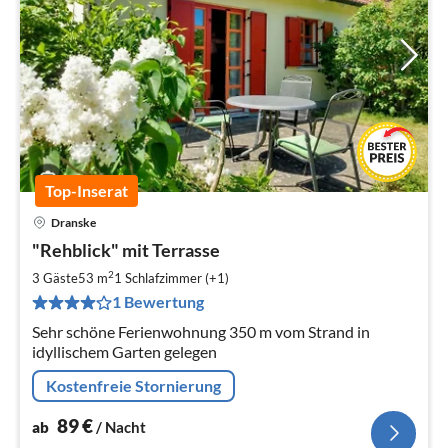
Top-Inserat
Dranske
Pre
"Rehblick" mit Terrasse
ab
8
2
3 Gäste
53 m
1
Schlafzimmer (+1)
pr
1 Bewertung
Na
Sehr schöne Ferienwohnung 350 m vom Strand in
idyllischem Garten gelegen
Kostenfreie Stornierung
89
€
ab
/ Nacht