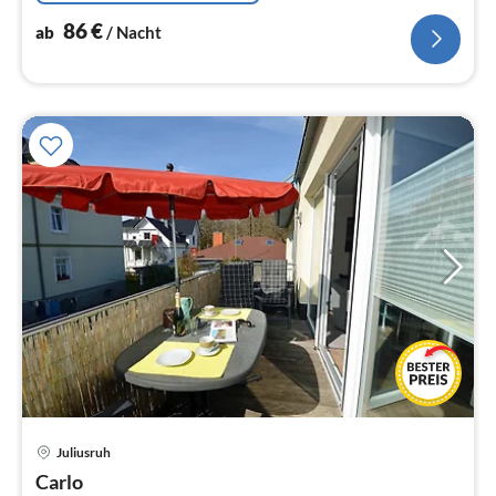
86
€
ab
/ Nacht
Pre
Juliusruh
ab
8
Carlo