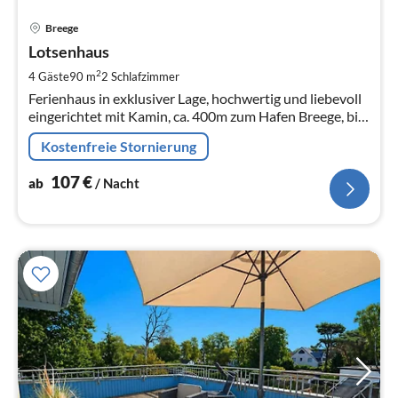
Pre
Breege
ab
1
Lotsenhaus
pr
2
4 Gäste
90 m
2
Schlafzimmer
Na
Ferienhaus in exklusiver Lage, hochwertig und liebevoll
eingerichtet mit Kamin, ca. 400m zum Hafen Breege, bis
4 Personen, WLAN kostenfrei, Waschmaschine
Kostenfreie Stornierung
vorhanden
107
€
ab
/ Nacht