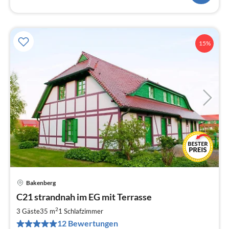
15%
Bakenberg
Pre
C21 strandnah im EG mit Terrasse
ab
5
2
3 Gäste
35 m
1
Schlafzimmer
pr
12 Bewertungen