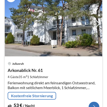
Pre
Juliusruh
ab
5
Arkonablick Nr. 61
pr
2
4 Gäste
35 m
1
Schlafzimmer
Na
Ferienwohnung direkt am feinsandigen Ostseestrand,
Balkon mit seitlichem Meerblick, 1 Schlafzimmer,
direkter Strandzugang, bis max. 4 Personen, Haustier
Kostenfreie Stornierung
nach Absprache
53
€
ab
/ Nacht