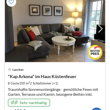
Pre
Lancken
ab
1
"Kap Arkona" im Haus Küstenfeuer
pr
2
8 Gäste
100 m
2
Schlafzimmer (+1)
Na
Traumhafte Sonnenuntergänge - gemütliche Fewo mit
Garten, Terrasse und Kamin; bezogene Betten inkl.
Sehr nachhaltig