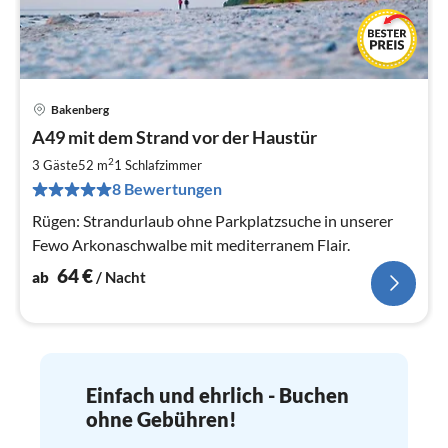
Bakenberg
Pre
A49 mit dem Strand vor der Haustür
ab
6
2
3 Gäste
52 m
1
Schlafzimmer
pr
8 Bewertungen
Na
Rügen: Strandurlaub ohne Parkplatzsuche in unserer
Fewo Arkonaschwalbe mit mediterranem Flair.
64
€
ab
/ Nacht
Einfach und ehrlich - Buchen
ohne Gebühren!