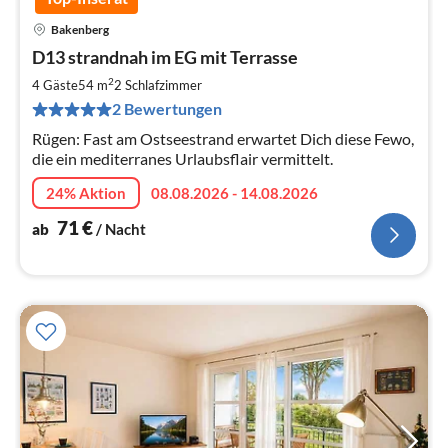
Bakenberg
Pre
D13 strandnah im EG mit Terrasse
ab
7
2
4 Gäste
54 m
2
Schlafzimmer
pr
2 Bewertungen
Na
Rügen: Fast am Ostseestrand erwartet Dich diese Fewo,
die ein mediterranes Urlaubsflair vermittelt.
24% Aktion
08.08.2026 - 14.08.2026
71
€
ab
/ Nacht