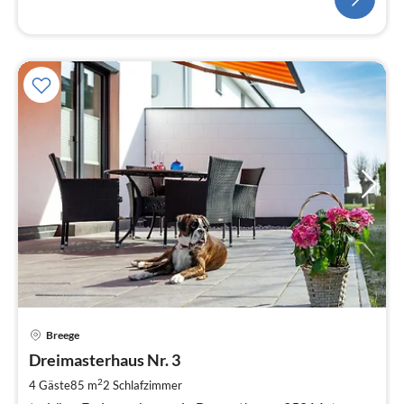
Pre
Breege
ab
8
Dreimasterhaus Nr. 3
pr
2
4 Gäste
85 m
2
Schlafzimmer
Na