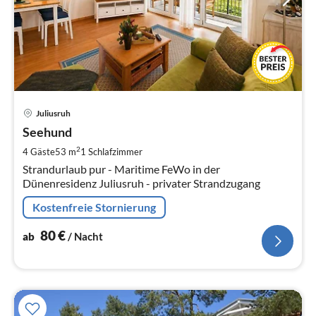
Pre
Juliusruh
ab
8
Seehund
pr
2
4 Gäste
53 m
1
Schlafzimmer
Na
Strandurlaub pur - Maritime FeWo in der
Dünenresidenz Juliusruh - privater Strandzugang
Kostenfreie Stornierung
80
€
ab
/ Nacht