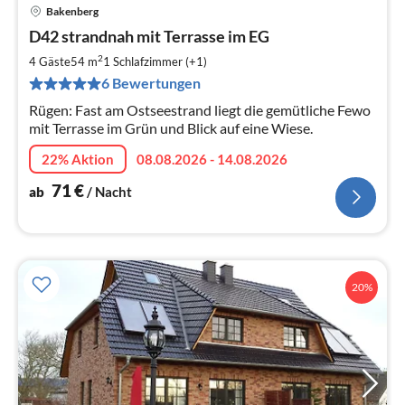
Bakenberg
Pre
D42 strandnah mit Terrasse im EG
ab
7
2
4 Gäste
54 m
1
Schlafzimmer (+1)
pr
6 Bewertungen
Na
Rügen: Fast am Ostseestrand liegt die gemütliche Fewo
mit Terrasse im Grün und Blick auf eine Wiese.
22% Aktion
08.08.2026 - 14.08.2026
71
€
ab
/ Nacht
20%