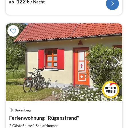
122
€
ab
/ Nacht
Bakenberg
Pre
Ferienwohnung "Rügenstrand"
ab
8
2
2 Gäste
54 m
1
Schlafzimmer