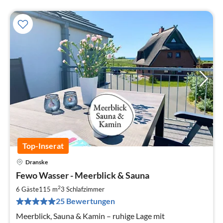
Top-Inserat
Dranske
Pre
Fewo Wasser - Meerblick & Sauna
ab
1
2
6 Gäste
115 m
3
Schlafzimmer
pr
25 Bewertungen
Na
Meerblick, Sauna & Kamin – ruhige Lage mit