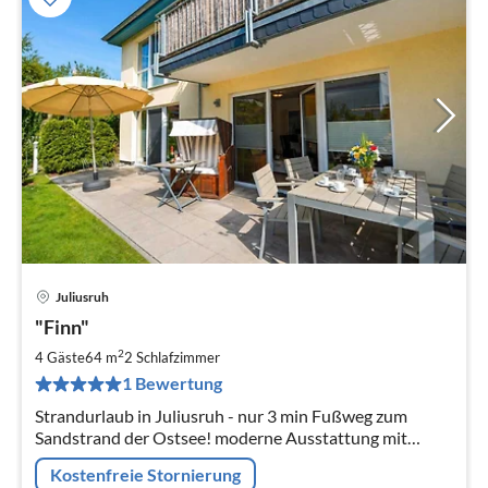
Juliusruh
Pre
"Finn"
ab
8
2
4 Gäste
64 m
2
Schlafzimmer
pr
1 Bewertung
Na
Strandurlaub in Juliusruh - nur 3 min Fußweg zum
Sandstrand der Ostsee! moderne Ausstattung mit
großer Terrasse, bis 4 Personen mit 2 Schlafzimmer
Kostenfreie Stornierung