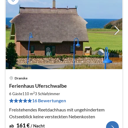
Dranske
Pre
Ferienhaus Uferschwalbe
ab
1
2
6 Gäste
110 m
3
Schlafzimmer
pr
16 Bewertungen
Na
Freistehendes Reetdachhaus mit ungehindertem
Ostseeblick keine versteckten Nebenkosten
161
€
ab
/ Nacht