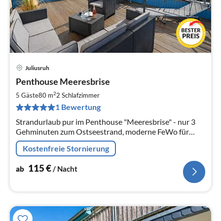
Juliusruh
Pre
Penthouse Meeresbrise
ab
1
2
5 Gäste
80 m
2
Schlafzimmer
pr
1 Bewertung
Na
Strandurlaub pur im Penthouse "Meeresbrise" - nur 3
Gehminuten zum Ostseestrand, moderne FeWo für
Personen, gehobene Ausstattung mit Sauna und WLAN
Kostenfreie Stornierung
115
€
ab
/ Nacht