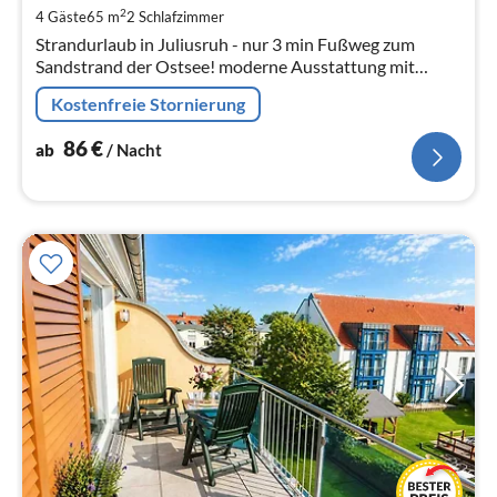
pr
2
4 Gäste
65 m
2
Schlafzimmer
Na
Strandurlaub in Juliusruh - nur 3 min Fußweg zum
Sandstrand der Ostsee! moderne Ausstattung mit
Balkon, WLAN, bis 4 Personen mit 2 Schlafzimmer
Kostenfreie Stornierung
86
€
ab
/ Nacht