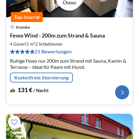
Top-Inserat
Dranske
Pre
Fewo Wind - 200m zum Strand & Sauna
ab
1
2
4 Gäste
55 m
2
Schlafzimmer
pr
21 Bewertungen
Na
Ruhige Fewo nur 200m zum Strand mit Sauna, Kamin &
Terrasse – ideal für Paare mit Hund.
Kostenfreie Stornierung
131
€
ab
/ Nacht