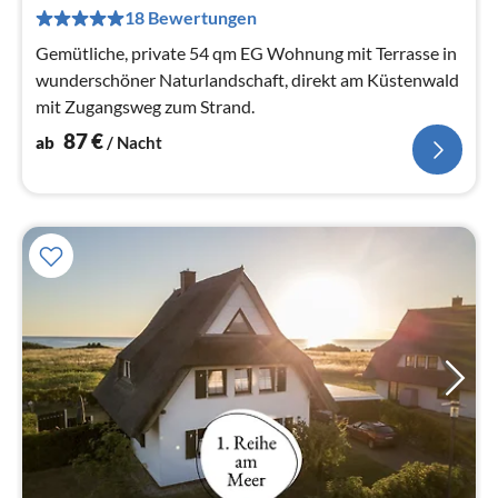
pr
18 Bewertungen
Na
Gemütliche, private 54 qm EG Wohnung mit Terrasse in
wunderschöner Naturlandschaft, direkt am Küstenwald
mit Zugangsweg zum Strand.
87
€
ab
/ Nacht