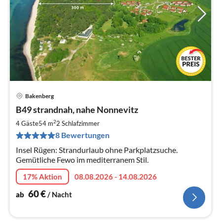
Bakenberg
Pre
B49 strandnah, nahe Nonnevitz
ab
6
2
4 Gäste
54 m
2
Schlafzimmer
pr
8 Bewertungen
Na
Insel Rügen: Strandurlaub ohne Parkplatzsuche.
Gemütliche Fewo im mediterranem Stil.
17% Aktion
08.08.2026 - 14.08.2026
60
€
ab
/ Nacht