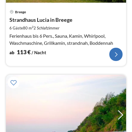
Pre
Breege
ab
1
Strandhaus Lucia in Breege
pr
2
6 Gäste
80 m
2
Schlafzimmer
Na
Ferienhaus bis 6 Pers., Sauna, Kamin, Whirlpool,
Waschmaschine, Grillkamin, strandnah, Boddennah
113
€
ab
/ Nacht