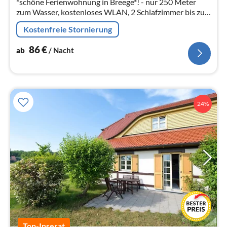
*schöne Ferienwohnung in Breege*! - nur 250 Meter
zum Wasser, kostenloses WLAN, 2 Schlafzimmer bis zu 4
Personen, Haustiere sind herzlich Willkommen!
Kostenfreie Stornierung
86
€
ab
/ Nacht
24%
Top-Inserat