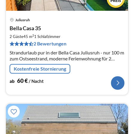
Juliusruh
Pre
Bella Casa 35
ab
6
2
2 Gäste
45 m
1
Schlafzimmer
pr
2 Bewertungen
Na
Strandurlaub pur in der Bella Casa Juliusruh - nur 100 m
zum Ostseestrand, moderne Ferienwohnung für 2
Personen mit gehobener Ausstattung
Kostenfreie Stornierung
60
€
ab
/ Nacht