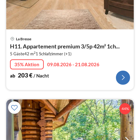
Pre
La Bresse
ab
H11. Appartement premium 3/5p 42m² 1ch...
2
2
5 Gäste
42 m
1
Schlafzimmer (+1)
pr
Na
35% Aktion
09.08.2026 - 21.08.2026
203
€
ab
/ Nacht
44%