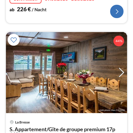
226
€
ab
/ Nacht
44%
Pre
La Bresse
ab
S. Appartement/Gîte de groupe premium 17p
5