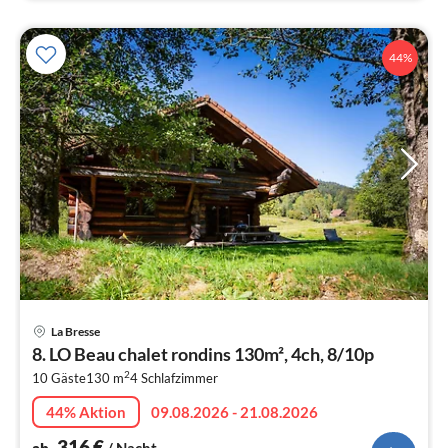
44%
Pre
La Bresse
ab
8. LO Beau chalet rondins 130m², 4ch, 8/10p
3
2
10 Gäste
130 m
4
Schlafzimmer
pr
Na
44% Aktion
09.08.2026 - 21.08.2026
316
€