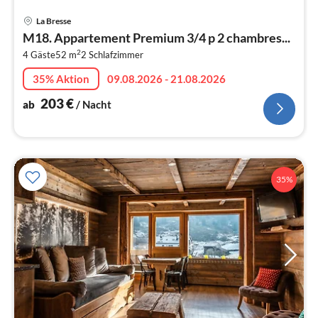
Pre
La Bresse
ab
M18. Appartement Premium 3/4 p 2 chambres...
2
2
4 Gäste
52 m
2
Schlafzimmer
pr
Na
35% Aktion
09.08.2026 - 21.08.2026
203
€
ab
/ Nacht
35%