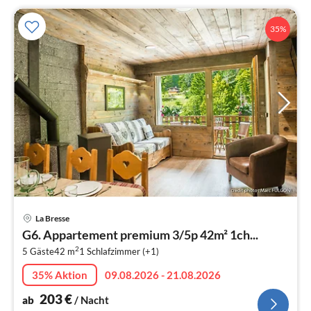
35%
Pre
La Bresse
ab
G6. Appartement premium 3/5p 42m² 1ch...
2
2
5 Gäste
42 m
1
Schlafzimmer (+1)
pr
Na
35% Aktion
09.08.2026 - 21.08.2026
203
€
ab
/ Nacht