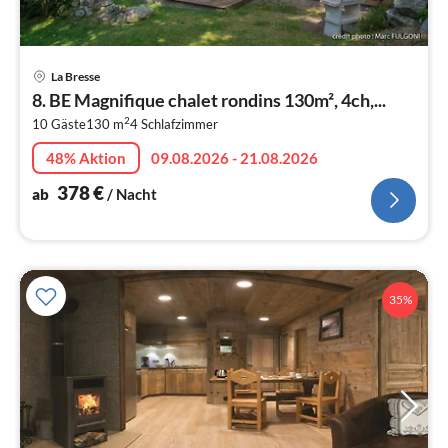
Pre
La Bresse
ab
8. BE Magnifique chalet rondins 130m², 4ch,...
3
2
10 Gäste
130 m
4
Schlafzimmer
pr
Na
48% Aktion
09.08.2026 - 21.08.2026
378
€
ab
/ Nacht
35%