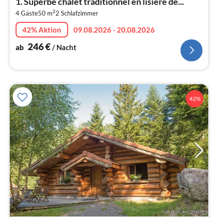
1. Superbe chalet traditionnel en lisière de...
2
2
4 Gäste
50 m
2
Schlafzimmer
pr
Na
42% Aktion
09.08.2026 - 20.08.2026
246
€
ab
/ Nacht
42%