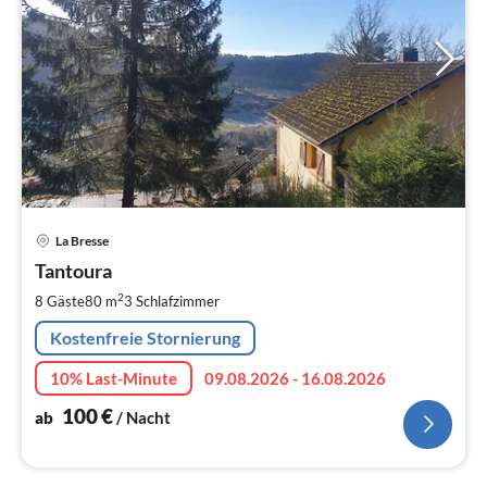
Pre
La Bresse
ab
1
Tantoura
pr
2
8 Gäste
80 m
3
Schlafzimmer
Na
Kostenfreie Stornierung
10% Last-Minute
09.08.2026 - 16.08.2026
100
€
ab
/ Nacht