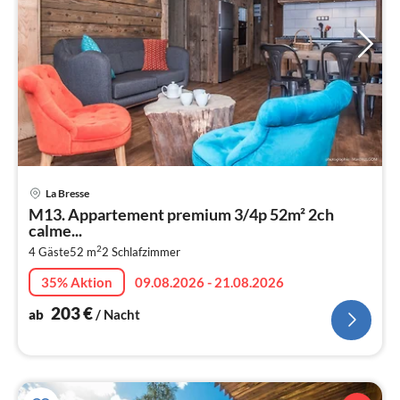
Pre
La Bresse
ab
M13. Appartement premium 3/4p 52m² 2ch
2
calme...
pr
2
4 Gäste
52 m
2
Schlafzimmer
Na
35% Aktion
09.08.2026 - 21.08.2026
203
€
ab
/ Nacht