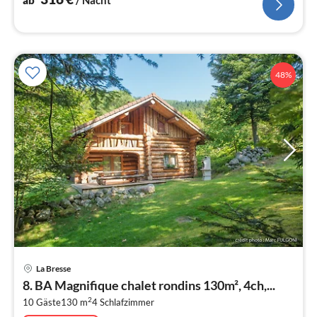
ab
/ Nacht
48%
Pre
La Bresse
ab
8. BA Magnifique chalet rondins 130m², 4ch,...
3
2
10 Gäste
130 m
4
Schlafzimmer
pr