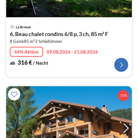
Pre
La Bresse
ab
6. Beau chalet rondins 6/8 p, 3 ch, 85 m² F
3
2
8 Gäste
85 m
3
Schlafzimmer
pr
Na
44% Aktion
09.08.2026 - 21.08.2026
316
€
ab
/ Nacht
35%