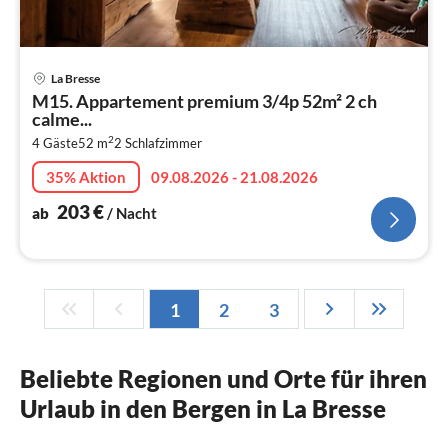
Pre
La Bresse
ab
M15. Appartement premium 3/4p 52m² 2 ch
2
calme...
pr
2
4 Gäste
52 m
2
Schlafzimmer
Na
35% Aktion
09.08.2026 - 21.08.2026
203
€
ab
/ Nacht
1
2
3
Beliebte Regionen und Orte für ihren
Urlaub in den Bergen in La Bresse