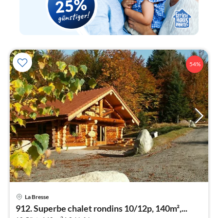
54%
Pre
La Bresse
ab
912. Superbe chalet rondins 10/12p, 140m²,...
4