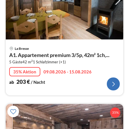
Pre
La Bresse
ab
A1. Appartement premium 3/5p, 42m² 1ch,...
2
2
5 Gäste
42 m
1
Schlafzimmer (+1)
pr
Na
35% Aktion
09.08.2026 - 15.08.2026
203
€
ab
/ Nacht
35%