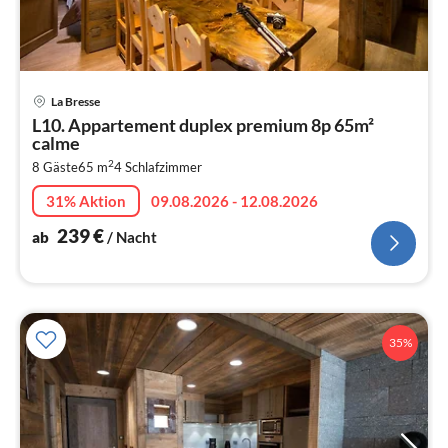
Pre
La Bresse
ab
L10. Appartement duplex premium 8p 65m²
2
calme
pr
2
8 Gäste
65 m
4
Schlafzimmer
Na
31% Aktion
09.08.2026 - 12.08.2026
239
€
ab
/ Nacht
35%