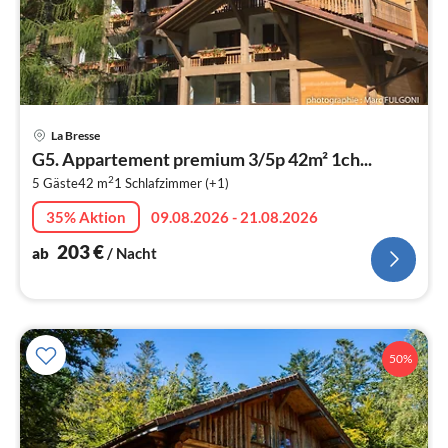
Pre
La Bresse
ab
G5. Appartement premium 3/5p 42m² 1ch...
2
2
5 Gäste
42 m
1
Schlafzimmer (+1)
pr
Na
35% Aktion
09.08.2026 - 21.08.2026
203
€
ab
/ Nacht
50%