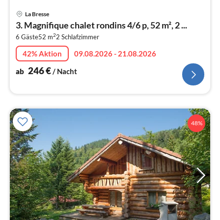
Pre
La Bresse
ab
3. Magnifique chalet rondins 4/6 p, 52 m², 2 ...
2
2
6 Gäste
52 m
2
Schlafzimmer
pr
Na
42% Aktion
09.08.2026 - 21.08.2026
246
€
ab
/ Nacht
48%