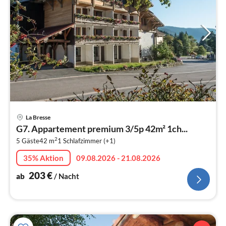
Pre
La Bresse
ab
G7. Appartement premium 3/5p 42m² 1ch...
2
2
5 Gäste
42 m
1
Schlafzimmer (+1)
pr
Na
35% Aktion
09.08.2026 - 21.08.2026
203
€
ab
/ Nacht