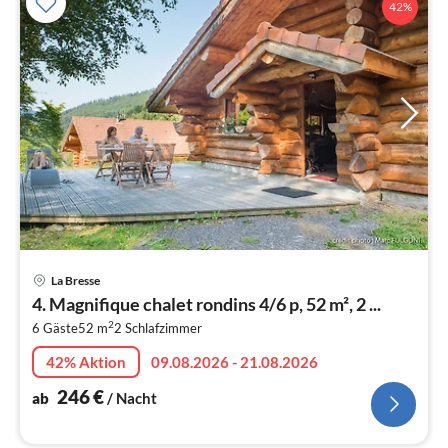
42%
Pre
La Bresse
ab
4. Magnifique chalet rondins 4/6 p, 52 m², 2 ...
2
2
6 Gäste
52 m
2
Schlafzimmer
pr
Na
42% Aktion
09.08.2026 - 21.08.2026
246
€
ab
/ Nacht