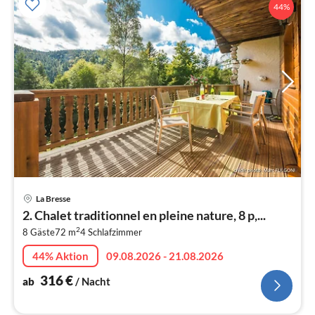
44%
Pre
La Bresse
ab
2. Chalet traditionnel en pleine nature, 8 p,...
3
2
8 Gäste
72 m
4
Schlafzimmer
pr
Na
44% Aktion
09.08.2026 - 21.08.2026
316
€
ab
/ Nacht