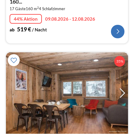
160...
pr
2
17 Gäste
160 m
4
Schlafzimmer
Na
44% Aktion
09.08.2026 - 12.08.2026
519
€
ab
/ Nacht
35%