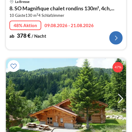
La Bresse
ab
8. SO Magnifique chalet rondins 130m², 4ch,...
3
2
10 Gäste
130 m
4
Schlafzimmer
pr
Na
48% Aktion
09.08.2026 - 21.08.2026
378
€
ab
/ Nacht
47%