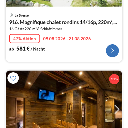
Pre
La Bresse
ab
916. Magnifique chalet rondins 14/16p, 220m²,...
5
2
16 Gäste
220 m
6
Schlafzimmer
pr
Na
47% Aktion
09.08.2026 - 21.08.2026
581
€
ab
/ Nacht
31%