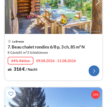
Pre
La Bresse
ab
7. Beau chalet rondins 6/8 p, 3 ch, 85 m² N
3
2
8 Gäste
85 m
3
Schlafzimmer
pr
Na
44% Aktion
09.08.2026 - 21.08.2026
316
€
ab
/ Nacht
10%