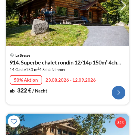
Pre
La Bresse
ab
914. Superbe chalet rondin 12/14p 150m² 4ch...
3
2
14 Gäste
150 m
4
Schlafzimmer
pr
Na
50% Aktion
23.08.2026 - 12.09.2026
322
€
ab
/ Nacht
35%