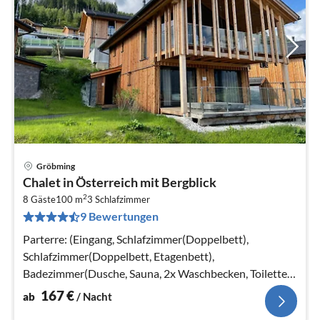
Gröbming
Pre
Chalet in Österreich mit Bergblick
ab
2
1
8 Gäste
100 m
3
Schlafzimmer
9 Bewertungen
pr
Na
Parterre: (Eingang, Schlafzimmer(Doppelbett),
Schlafzimmer(Doppelbett, Etagenbett),
Badezimmer(Dusche, Sauna, 2x Waschbecken, Toilette),
Badezimmer(Dusche, Toilette)
167
€
ab
/ Nacht