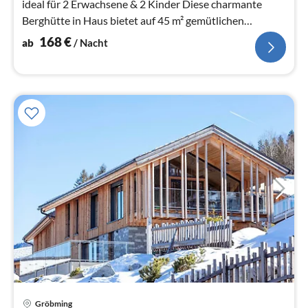
ideal für 2 Erwachsene & 2 Kinder Diese charmante
Berghütte in Haus bietet auf 45 m² gemütlichen
Wohnkomfort für bis zu 4 Persone...
168
€
ab
/ Nacht
Pre
Gröbming