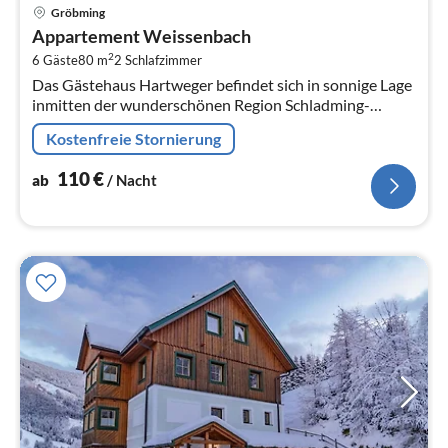
Pre
Gröbming
ab
Appartement Weissenbach
1
2
6 Gäste
80 m
2
Schlafzimmer
pr
Das Gästehaus Hartweger befindet sich in sonnige Lage
Na
inmitten der wunderschönen Region Schladming-
Dachstein;
Kostenfreie Stornierung
110
€
ab
/ Nacht