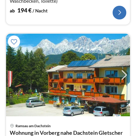
Waschbecken, Toilette)
194
€
ab
/ Nacht
Ramsau am Dachstein
Pre
Wohnung in Vorberg nahe Dachstein Gletscher