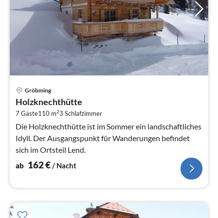
Pre
Gröbming
ab
Holzknechthütte
1
2
7 Gäste
110 m
3
Schlafzimmer
pr
Na
Die Holzknechthütte ist im Sommer ein landschaftliches
Idyll. Der Ausgangspunkt für Wanderungen befindet
sich im Ortsteil Lend.
162
€
ab
/ Nacht