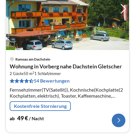
Ramsau am Dachstein
Pre
Wohnung in Vorberg nahe Dachstein Gletscher
ab
2
5
2 Gäste
50 m
1
Schlafzimmer
54 Bewertungen
pr
Na
Fernsehzimmer(TV(Satellit)), Kochnische(Kochplatte(2
Kochplatten, elektrisch), Toaster, Kaffeemaschine,
Kühlschrank), Wohn/Esszimmer,
Kostenfreie Stornierung
Schlafzimmer(Doppelbett(70 x 160 cm))
49
€
ab
/ Nacht