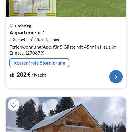
Pre
Gröbming
ab
Appartement 1
2
2
5 Gäste
45 m
2
Schlafzimmer
pr
Ferienwohnung/App. für 5 Gäste mit 45m² in Haus Im
Na
Ennstal (270679)
Kostenfreie Stornierung
202
€
ab
/ Nacht