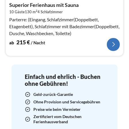
ab
Superior Ferienhaus mit Sauna
2
2
10 Gäste
130 m
4
Schlafzimmer
pr
Na
Parterre: (Eingang, Schlafzimmer(Doppelbett,
Etagenbett), Schlafzimmer mit Badezimmer(Doppelbett,
Dusche, Waschbecken, Toilette)
215
€
ab
/ Nacht
Einfach und ehrlich - Buchen
ohne Gebühren!
Geld-zurück-Garantie
Ohne Provision und Servicegebühren
Preise wie beim Vermieter
Zertifiziert vom Deutschen
Ferienhausverband