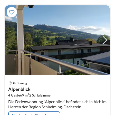
Pre
Gröbming
ab
Alpenblick
1
2
4 Gäste
69 m
2
Schlafzimmer
pr
Die Ferienwohnung "Alpenblick" befindet sich in Aich im
Na
Herzen der Region Schladming-Dachstein.