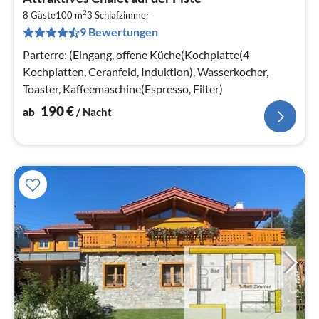
ab
2
1
8 Gäste
100 m
3
Schlafzimmer
9 Bewertungen
pr
Na
Parterre: (Eingang, offene Küche(Kochplatte(4
Kochplatten, Ceranfeld, Induktion), Wasserkocher,
Toaster, Kaffeemaschine(Espresso, Filter)
190
€
ab
/ Nacht