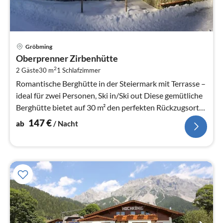
Pre
Gröbming
ab
Oberprenner Zirbenhütte
1
2
2 Gäste
30 m
1
Schlafzimmer
pr
Na
Romantische Berghütte in der Steiermark mit Terrasse –
ideal für zwei Personen, Ski in/Ski out Diese gemütliche
Berghütte bietet auf 30 m² den perfekten Rückzugsort
für zwei Perso...
147
€
ab
/ Nacht