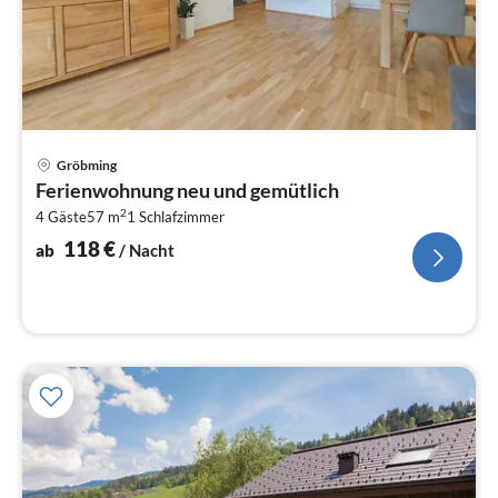
Pre
Gröbming
ab
Ferienwohnung neu und gemütlich
1
2
4 Gäste
57 m
1
Schlafzimmer
pr
Na
118
€
ab
/ Nacht