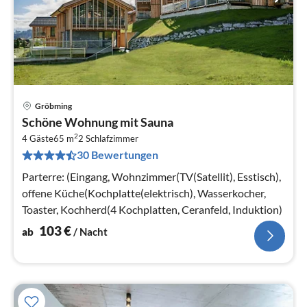
Gröbming
Pre
Schöne Wohnung mit Sauna
ab
2
1
4 Gäste
65 m
2
Schlafzimmer
30 Bewertungen
pr
Na
Parterre: (Eingang, Wohnzimmer(TV(Satellit), Esstisch),
offene Küche(Kochplatte(elektrisch), Wasserkocher,
Toaster, Kochherd(4 Kochplatten, Ceranfeld, Induktion)
103
€
ab
/ Nacht