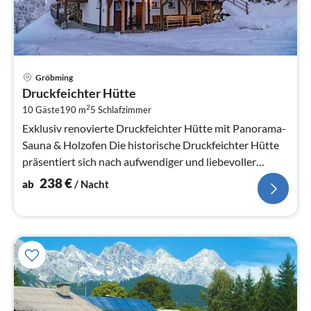
Pre
Gröbming
ab
Druckfeichter Hütte
2
2
10 Gäste
190 m
5
Schlafzimmer
pr
Na
Exklusiv renovierte Druckfeichter Hütte mit Panorama-
Sauna & Holzofen Die historische Druckfeichter Hütte
präsentiert sich nach aufwendiger und liebevoller
Renovierung in neuem Gl...
238
€
ab
/ Nacht