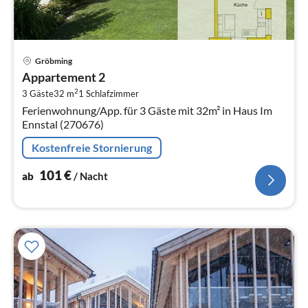
Pre
Gröbming
ab
Appartement 2
1
2
3 Gäste
32 m
1
Schlafzimmer
pr
Ferienwohnung/App. für 3 Gäste mit 32m² in Haus Im
Na
Ennstal (270676)
Kostenfreie Stornierung
101
€
ab
/ Nacht