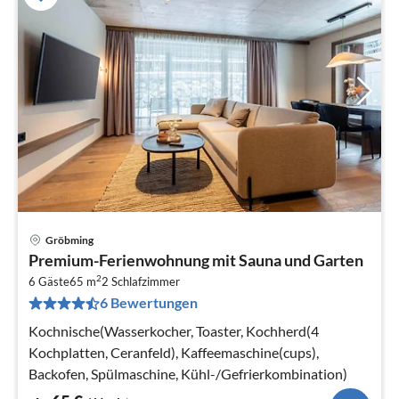
Gröbming
Pre
Premium-Ferienwohnung mit Sauna und Garten
ab
2
6
6 Gäste
65 m
2
Schlafzimmer
6 Bewertungen
pr
Na
Kochnische(Wasserkocher, Toaster, Kochherd(4
Kochplatten, Ceranfeld), Kaffeemaschine(cups),
Backofen, Spülmaschine, Kühl-/Gefrierkombination)