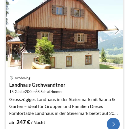
Pre
Gröbming
ab
Landhaus Gschwandtner
2
2
15 Gäste
200 m
8
Schlafzimmer
pr
Na
Grosszügiges Landhaus in der Steiermark mit Sauna &
Garten – ideal für Gruppen und Familien Dieses
komfortable Landhaus in der Steiermark bietet auf 200
m² Platz für bis zu 15 Per...
247
€
ab
/ Nacht