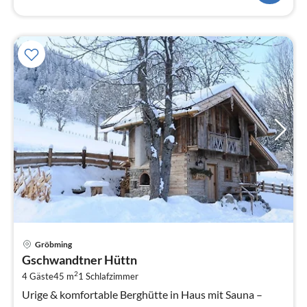
Pre
Gröbming
ab
Gschwandtner Hüttn
1
2
4 Gäste
45 m
1
Schlafzimmer
pr
Na
Urige & komfortable Berghütte in Haus mit Sauna –