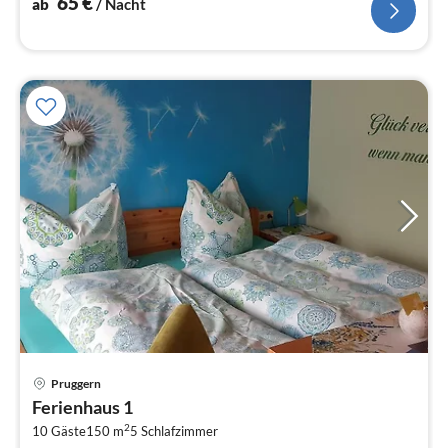
65
€
ab
/ Nacht
Pre
Pruggern
ab
Ferienhaus 1
1
2
10 Gäste
150 m
5
Schlafzimmer
pr