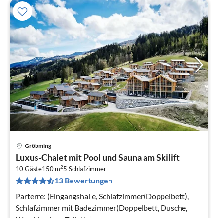
Gröbming
Pre
Luxus-Chalet mit Pool und Sauna am Skilift
ab
2
1
10 Gäste
150 m
5
Schlafzimmer
13 Bewertungen
pr
Na
Parterre: (Eingangshalle, Schlafzimmer(Doppelbett),
Schlafzimmer mit Badezimmer(Doppelbett, Dusche,