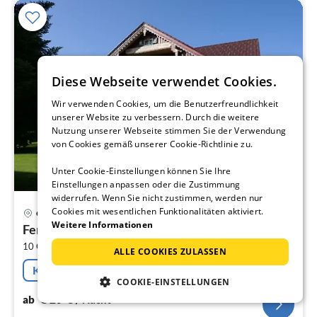
Diese Webseite verwendet Cookies.
Wir verwenden Cookies, um die Benutzerfreundlichkeit
unserer Website zu verbessern. Durch die weitere
Nutzung unserer Webseite stimmen Sie der Verwendung
von Cookies gemäß unserer Cookie-Richtlinie zu.
Unter Cookie-Einstellungen können Sie Ihre
Einstellungen anpassen oder die Zustimmung
widerrufen. Wenn Sie nicht zustimmen, werden nur
Pre
Cookies mit wesentlichen Funktionalitäten aktiviert.
Gröbming
ab
Weitere Informationen
Ferienhaus in Pruggern mit Schwimmbecken
3
2
10 Gäste
150 m
5
Schlafzimmer
pr
ALLE COOKIES ZULASSEN
Na
Kostenfreie Stornierung
COOKIE-EINSTELLUNGEN
319
€
ab
/ Nacht