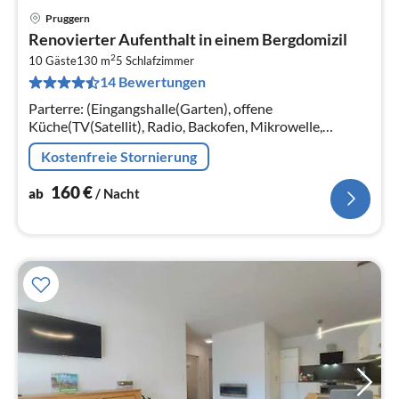
Pruggern
Pre
Renovierter Aufenthalt in einem Bergdomizil
ab
2
1
10 Gäste
130 m
5
Schlafzimmer
14 Bewertungen
pr
Na
Parterre: (Eingangshalle(Garten), offene
Küche(TV(Satellit), Radio, Backofen, Mikrowelle,
Spülmaschine, Kühl-/Gefrierkombination),
Kostenfreie Stornierung
Toilette(Toilette)) In der 1.
160
€
ab
/ Nacht