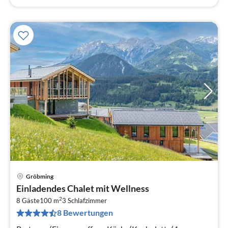
Gröbming
Pre
Einladendes Chalet mit Wellness
ab
2
1
8 Gäste
100 m
3
Schlafzimmer
8 Bewertungen
pr
Na