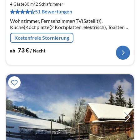
ab
2
7
4 Gäste
80 m
2
Schlafzimmer
51 Bewertungen
pr
Na
Wohnzimmer, Fernsehzimmer(TV(Satellit)),
Küche(Kochplatte(2 Kochplatten, elektrisch), Toaster,
Kaffeemaschine, Backofen, Spülmaschine, Kühlschrank)
Kostenfreie Stornierung
73
€
ab
/ Nacht