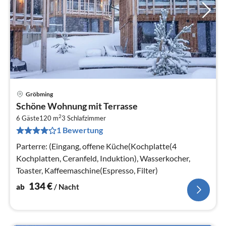
Gröbming
Pre
Schöne Wohnung mit Terrasse
ab
2
1
6 Gäste
120 m
3
Schlafzimmer
1 Bewertung
pr
Na
Parterre: (Eingang, offene Küche(Kochplatte(4
Kochplatten, Ceranfeld, Induktion), Wasserkocher,
Toaster, Kaffeemaschine(Espresso, Filter)
134
€
ab
/ Nacht