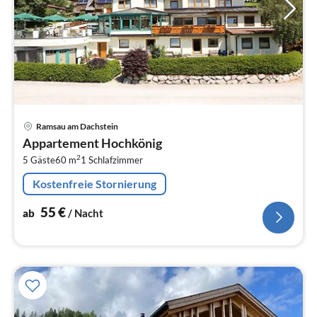
Pre
Ramsau am Dachstein
ab
Appartement Hochkönig
5
2
5 Gäste
60 m
1
Schlafzimmer
pr
Na
Kostenfreie Stornierung
55
€
ab
/ Nacht