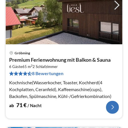
Gröbming
Pre
Premium Ferienwohnung mit Balkon & Sauna
ab
2
7
6 Gäste
65 m
2
Schlafzimmer
8 Bewertungen
pr
Na
Kochnische(Wasserkocher, Toaster, Kochherd(4
Kochplatten, Ceranfeld), Kaffeemaschine(cups),
Backofen, Spülmaschine, Kühl-/Gefrierkombination)
71
€
ab
/ Nacht