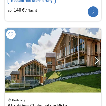
Kostenfreie Stornierung
140
€
ab
/ Nacht
Gröbming
Pre
Attraktives Chalet auf der Piste