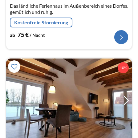
Na
Das ländliche Ferienhaus im Außenbereich eines Dorfes,
gemütlich und ruhig.
Kostenfreie Stornierung
75
€
ab
/ Nacht
10%