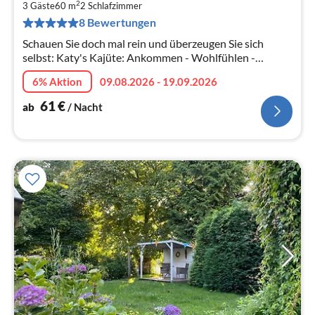
6
2
3 Gäste
60 m
2
Schlafzimmer
pr
8 Bewertungen
Na
Schauen Sie doch mal rein und überzeugen Sie sich
selbst: Katy's Kajüte: Ankommen - Wohlfühlen -
Entspannen. Moderne, komfortable Ferienwohnung mit
6% Aktion
09.08.2026 - 19.09.2026
viel Liebe zum Detail.
61
€
ab
/ Nacht