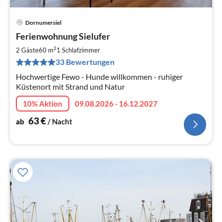
Dornumersiel
Pre
Ferienwohnung Sielufer
ab
6
2
2 Gäste
60 m
1
Schlafzimmer
pr
33 Bewertungen
Na
Hochwertige Fewo - Hunde willkommen - ruhiger
Küstenort mit Strand und Natur
10% Aktion
09.08.2026 - 16.12.2027
63
€
ab
/ Nacht