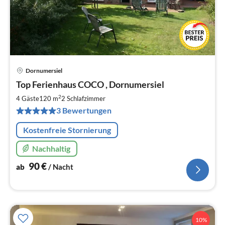
Dornumersiel
Pre
Top Ferienhaus COCO , Dornumersiel
ab
9
2
4 Gäste
120 m
2
Schlafzimmer
pr
3 Bewertungen
Na
Kostenfreie Stornierung
Nachhaltig
90
€
ab
/ Nacht
10%