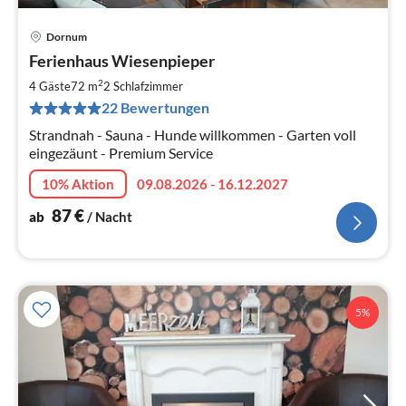
Dornum
Pre
Ferienhaus Wiesenpieper
ab
8
2
4 Gäste
72 m
2
Schlafzimmer
pr
22 Bewertungen
Na
Strandnah - Sauna - Hunde willkommen - Garten voll
eingezäunt - Premium Service
10% Aktion
09.08.2026 - 16.12.2027
87
€
ab
/ Nacht
5%