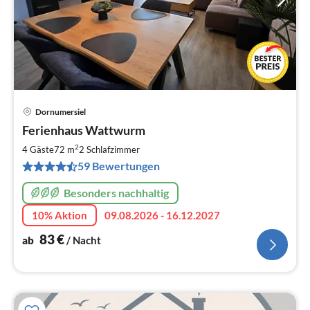
Dornumersiel
Pre
Ferienhaus Wattwurm
ab
8
2
4 Gäste
72 m
2
Schlafzimmer
pr
59 Bewertungen
Na
Besonders nachhaltig
10% Aktion
09.08.2026 - 16.12.2027
83
€
ab
/ Nacht