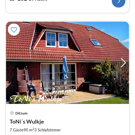
Ditzum
Pre
ToNi´s Wulkje
ab
1
2
7 Gäste
90 m
3
Schlafzimmer