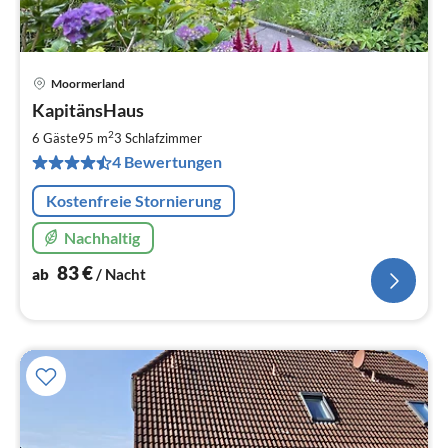
Moormerland
Pre
KapitänsHaus
ab
8
2
6 Gäste
95 m
3
Schlafzimmer
pr
4 Bewertungen
Na
Kostenfreie Stornierung
Nachhaltig
83
€
ab
/ Nacht