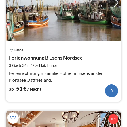
Pre
Esens
ab
5
Ferienwohnung B Esens Nordsee
pr
2
3 Gäste
36 m
2
Schlafzimmer
Na
Ferienwohnung B Familie Höfner in Esens an der
Nordsee Ostfriesland.
51
€
ab
/ Nacht
10%