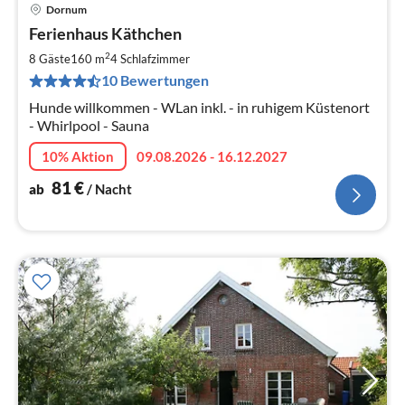
Dornum
Pre
Ferienhaus Käthchen
ab
8
2
8 Gäste
160 m
4
Schlafzimmer
pr
10 Bewertungen
Na
Hunde willkommen - WLan inkl. - in ruhigem Küstenort
- Whirlpool - Sauna
10% Aktion
09.08.2026 - 16.12.2027
81
€
ab
/ Nacht