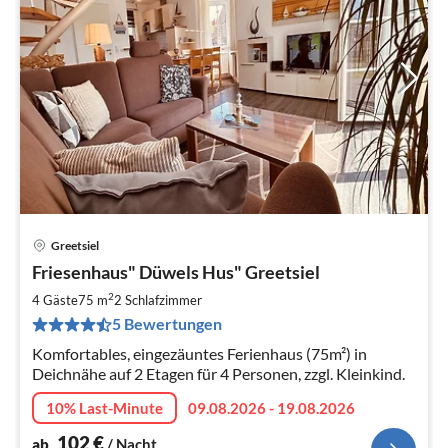
Greetsiel
Pre
Friesenhaus" Düwels Hus" Greetsiel
ab
1
2
4 Gäste
75 m
2
Schlafzimmer
pr
5 Bewertungen
Na
Komfortables, eingezäuntes Ferienhaus (75m²) in
Deichnähe auf 2 Etagen für 4 Personen, zzgl. Kleinkind.
10% Last-Minute
09.08.2026 - 19.08.2026
102
€
ab
/ Nacht