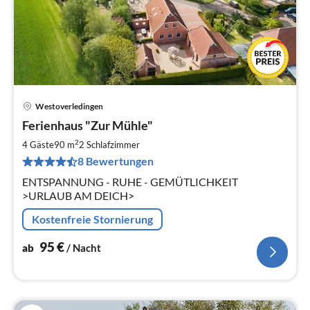
Westoverledingen
Pre
Ferienhaus "Zur Mühle"
ab
9
2
4 Gäste
90 m
2
Schlafzimmer
pr
8 Bewertungen
Na
ENTSPANNUNG - RUHE - GEMÜTLICHKEIT
>URLAUB AM DEICH>
Kostenfreie Stornierung
95
€
ab
/ Nacht