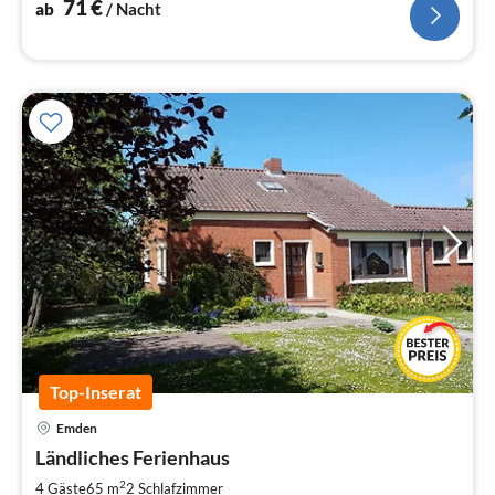
71
€
ab
/ Nacht
Top-Inserat
Pre
Emden
ab
7
Ländliches Ferienhaus
pr
2
4 Gäste
65 m
2
Schlafzimmer