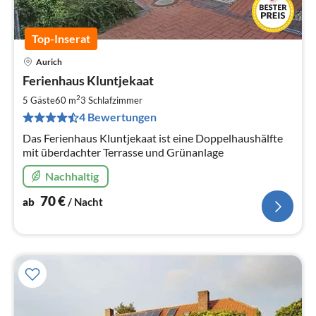
Top-Inserat
Aurich
Pre
Ferienhaus Kluntjekaat
ab
7
2
5 Gäste
60 m
3
Schlafzimmer
pr
4 Bewertungen
Na
Das Ferienhaus Kluntjekaat ist eine Doppelhaushälfte
mit überdachter Terrasse und Grünanlage
Nachhaltig
70
€
ab
/ Nacht