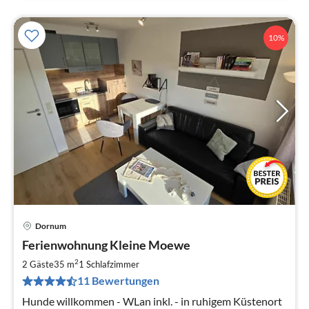
10%
Dornum
Pre
Ferienwohnung Kleine Moewe
ab
3
2
2 Gäste
35 m
1
Schlafzimmer
pr
11 Bewertungen
Na
Hunde willkommen - WLan inkl. - in ruhigem Küstenort