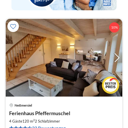
10%
Neßmersiel
Pre
Ferienhaus Pfeffermuschel
ab
7
2
4 Gäste
120 m
2
Schlafzimmer
pr
22 Bewertungen