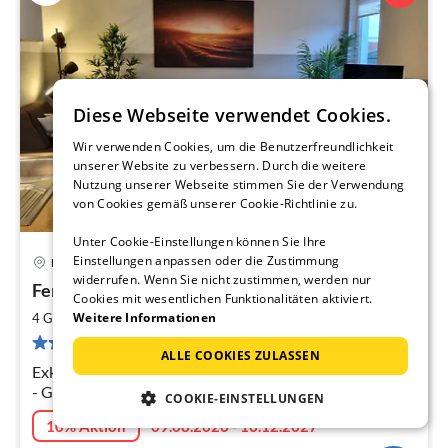
Diese Webseite verwendet Cookies.
Wir verwenden Cookies, um die Benutzerfreundlichkeit
unserer Website zu verbessern. Durch die weitere
Nutzung unserer Webseite stimmen Sie der Verwendung
von Cookies gemäß unserer Cookie-Richtlinie zu.
Unter Cookie-Einstellungen können Sie Ihre
Einstellungen anpassen oder die Zustimmung
Dornum
Pre
widerrufen. Wenn Sie nicht zustimmen, werden nur
Ferienhaus Klippenbarsch
ab
Cookies mit wesentlichen Funktionalitäten aktiviert.
6
2
Weitere Informationen
4 Gäste
72 m
2
Schlafzimmer
pr
33 Bewertungen
ALLE COOKIES ZULASSEN
Na
Exklusives Ferienhaus - Strandnah - Hunde willkommen
- Garten voll eingezäunt
COOKIE-EINSTELLUNGEN
10% Aktion
09.08.2026 - 16.12.2027