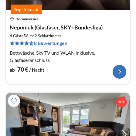
Top-Inserat
Dornumersiel
Pre
Nepomuk (Glasfaser, SKY+Bundesliga)
ab
7
2
4 Gäste
56 m
2
Schlafzimmer
pr
8 Bewertungen
Na
Bettwäsche, Sky TV und WLAN inklusive,
Glasfaseranschluss
70
€
ab
/ Nacht
10%