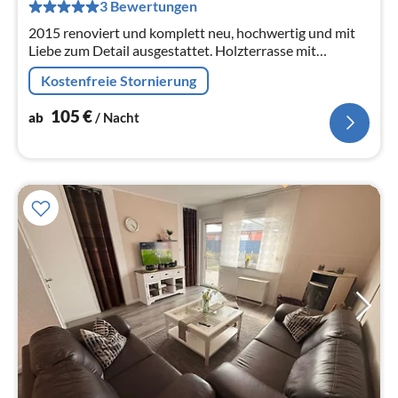
pr
3 Bewertungen
Na
2015 renoviert und komplett neu, hochwertig und mit
Liebe zum Detail ausgestattet. Holzterrasse mit
Gartenbereich und ein Parkplatz vor dem Haus runden
Kostenfreie Stornierung
das Wohlfühlgefühl ab.
105
€
ab
/ Nacht