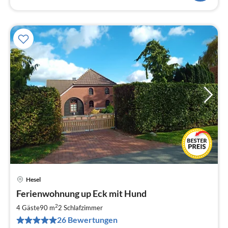
Hesel
Pre
Ferienwohnung up Eck mit Hund
ab
5
2
4 Gäste
90 m
2
Schlafzimmer
pr
26 Bewertungen
Na