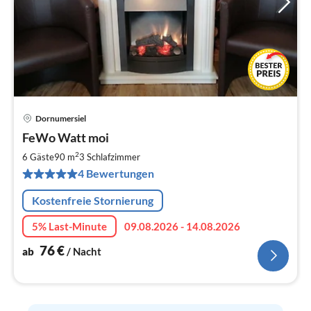
Dornumersiel
Pre
FeWo Watt moi
ab
7
2
6 Gäste
90 m
3
Schlafzimmer
pr
4 Bewertungen
Na
Kostenfreie Stornierung
5% Last-Minute
09.08.2026 - 14.08.2026
76
€
ab
/ Nacht