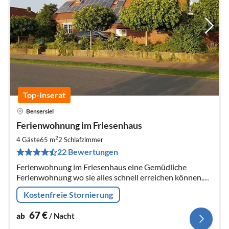
Top-Inserat
Bensersiel
Pre
Ferienwohnung im Friesenhaus
ab
6
2
4 Gäste
65 m
2
Schlafzimmer
pr
22 Bewertungen
Na
Ferienwohnung im Friesenhaus eine Gemüdliche
Ferienwohnung wo sie alles schnell erreichen können.
im Winter mit offenen Kamin Überdachte Terrasse.
Kostenfreie Stornierung
Inklusive Bettwäsche.
67
€
ab
/ Nacht