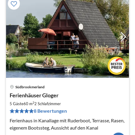
Südbrookmerland
Pre
Ferienhäuser Gloger
ab
7
2
5 Gäste
60 m
2
Schlafzimmer
pr
8 Bewertungen
Na
Ferienhaus in Kanallage mit Ruderboot, Terrasse, Rasen,
eigenem Bootssteg, Aussicht auf den Kanal