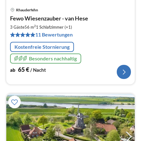
Rhauderfehn
Pre
Fewo Wiesenzauber - van Hese
ab
6
2
3 Gäste
56 m
1
Schlafzimmer (+1)
pr
11 Bewertungen
Na
Kostenfreie Stornierung
Besonders nachhaltig
65
€
ab
/ Nacht