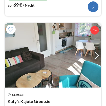
69
€
ab
/ Nacht
6%
Greetsiel
Pre
Katy's Kajüte Greetsiel
ab