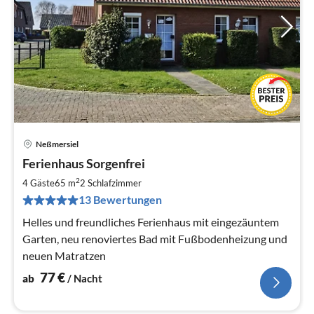
Neßmersiel
Pre
Ferienhaus Sorgenfrei
ab
7
2
4 Gäste
65 m
2
Schlafzimmer
pr
13 Bewertungen
Na
Helles und freundliches Ferienhaus mit eingezäuntem
Garten, neu renoviertes Bad mit Fußbodenheizung und
neuen Matratzen
77
€
ab
/ Nacht