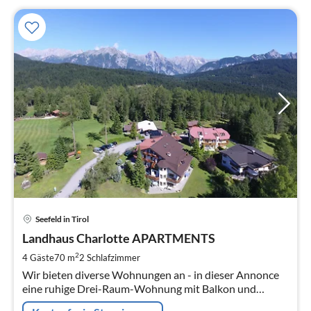
Pre
Seefeld in Tirol
ab
2
Landhaus Charlotte APARTMENTS
pr
2
4 Gäste
70 m
2
Schlafzimmer
Na
Wir bieten diverse Wohnungen an - in dieser Annonce
eine ruhige Drei-Raum-Wohnung mit Balkon und
herrlicher Aussicht (70m²) ENZIAN Bitte melden Sie sich