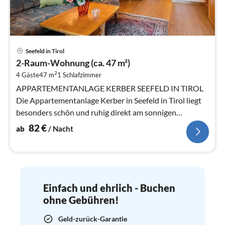
Pre
Seefeld in Tirol
ab
2-Raum-Wohnung (ca. 47 m²)
8
2
4 Gäste
47 m
1
Schlafzimmer
pr
Na
APPARTEMENTANLAGE KERBER SEEFELD IN TIROL
Die Appartementanlage Kerber in Seefeld in Tirol liegt
besonders schön und ruhig direkt am sonnigen
Geigenbühel.
82
€
ab
/ Nacht
Einfach und ehrlich - Buchen
ohne Gebühren!
Geld-zurück-Garantie