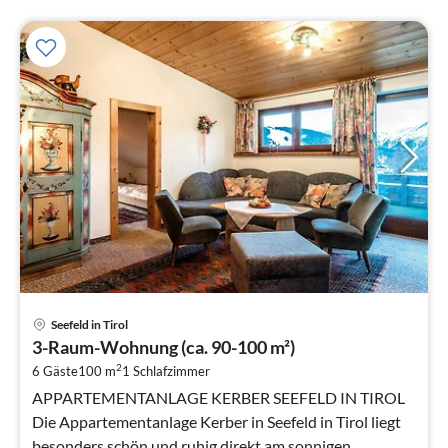
Pre
Seefeld in Tirol
ab
3-Raum-Wohnung (ca. 90-100 m²)
1
2
6 Gäste
100 m
1
Schlafzimmer
pr
Na
APPARTEMENTANLAGE KERBER SEEFELD IN TIROL
Die Appartementanlage Kerber in Seefeld in Tirol liegt
besonders schön und ruhig direkt am sonnigen