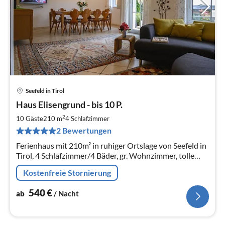
Seefeld in Tirol
Pre
Haus Elisengrund - bis 10 P.
ab
5
2
10 Gäste
210 m
4
Schlafzimmer
pr
2 Bewertungen
Na
Ferienhaus mit 210m² in ruhiger Ortslage von Seefeld in
Tirol, 4 Schlafzimmer/4 Bäder, gr. Wohnzimmer, tolle
Küche, etc. Garten, Terrasse - beste Austattung - bis 10
Kostenfreie Stornierung
Personen!
540
€
ab
/ Nacht