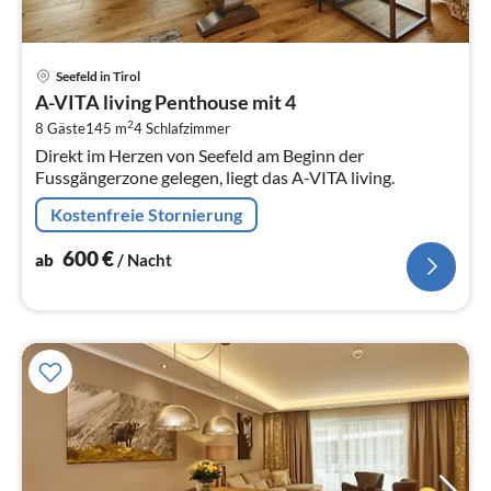
Pre
Seefeld in Tirol
ab
A-VITA living Penthouse mit 4
6
2
8 Gäste
145 m
4
Schlafzimmer
pr
Direkt im Herzen von Seefeld am Beginn der
Na
Fussgängerzone gelegen, liegt das A-VITA living.
Kostenfreie Stornierung
600
€
ab
/ Nacht