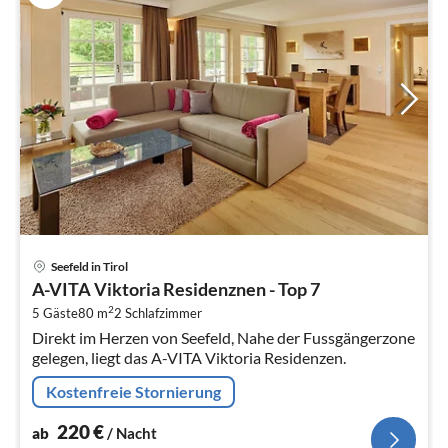
Pre
Seefeld in Tirol
ab
A-VITA Viktoria Residenznen - Top 7
2
2
5 Gäste
80 m
2
Schlafzimmer
pr
Direkt im Herzen von Seefeld, Nahe der Fussgängerzone
Na
gelegen, liegt das A-VITA Viktoria Residenzen.
Kostenfreie Stornierung
220
€
ab
/ Nacht