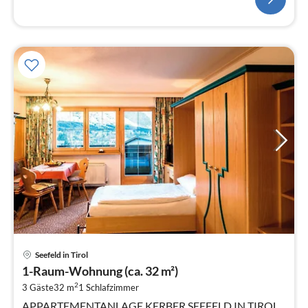
Pre
Seefeld in Tirol
ab
1-Raum-Wohnung (ca. 32 m²)
7
2
3 Gäste
32 m
1
Schlafzimmer
pr
Na
APPARTEMENTANLAGE KERBER SEEFELD IN TIROL