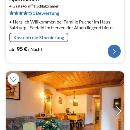
ab
2
9
4 Gäste
45 m
1
Schlafzimmer
1 Bewertung
pr
Na
• Herzlich Willkommen bei Familie Pucher im Haus
Salzburg... Seefeld im Herzen der Alpen liegend bietet
Ihnen alle Annehmlichkeiten eines erholsamen und
Kostenfreie Stornierung
vielseitigen Urlau...
95
€
ab
/ Nacht