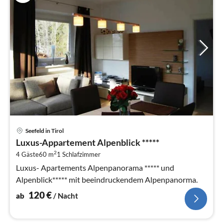
Pre
Seefeld in Tirol
ab
Luxus-Appartement Alpenblick *****
1
2
4 Gäste
60 m
1
Schlafzimmer
pr
Na
Luxus- Apartements Alpenpanorama ***** und
Alpenblick***** mit beeindruckendem Alpenpanorma.
120
€
ab
/ Nacht