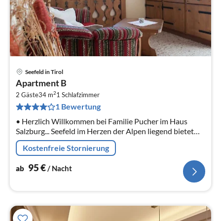
Seefeld in Tirol
Pre
Apartment B
ab
2
9
2 Gäste
34 m
1
Schlafzimmer
1 Bewertung
pr
Na
• Herzlich Willkommen bei Familie Pucher im Haus
Salzburg... Seefeld im Herzen der Alpen liegend bietet
Ihnen alle Annehmlichkeiten eines erholsamen und
Kostenfreie Stornierung
vielseitigen Urlau...
95
€
ab
/ Nacht