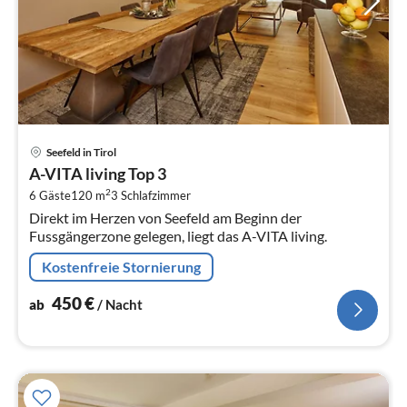
Pre
Seefeld in Tirol
ab
A-VITA living Top 3
4
2
6 Gäste
120 m
3
Schlafzimmer
pr
Direkt im Herzen von Seefeld am Beginn der
Na
Fussgängerzone gelegen, liegt das A-VITA living.
Kostenfreie Stornierung
450
€
ab
/ Nacht