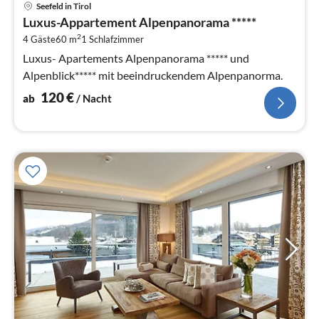
Seefeld in Tirol
ab
Luxus-Appartement Alpenpanorama *****
1
2
4 Gäste
60 m
1
Schlafzimmer
pr
Na
Luxus- Apartements Alpenpanorama ***** und
Alpenblick***** mit beeindruckendem Alpenpanorma.
120
€
ab
/ Nacht