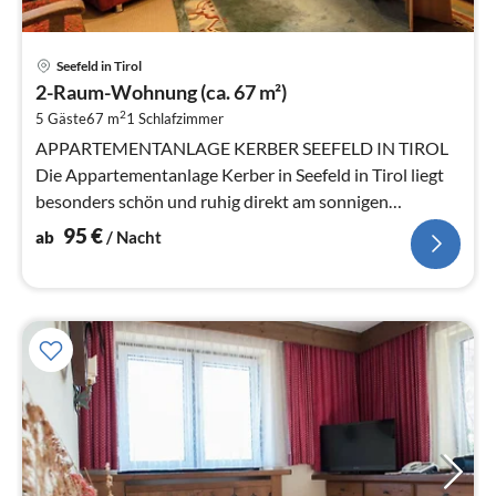
Pre
Seefeld in Tirol
ab
2-Raum-Wohnung (ca. 67 m²)
9
2
5 Gäste
67 m
1
Schlafzimmer
pr
Na
APPARTEMENTANLAGE KERBER SEEFELD IN TIROL
Die Appartementanlage Kerber in Seefeld in Tirol liegt
besonders schön und ruhig direkt am sonnigen
Geigenbühel.
95
€
ab
/ Nacht