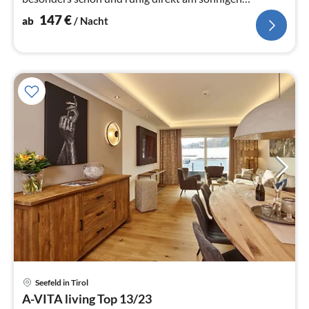
Geigenbühel.
147
€
ab
/ Nacht
Pre
Seefeld in Tirol
ab
A-VITA living Top 13/23
4