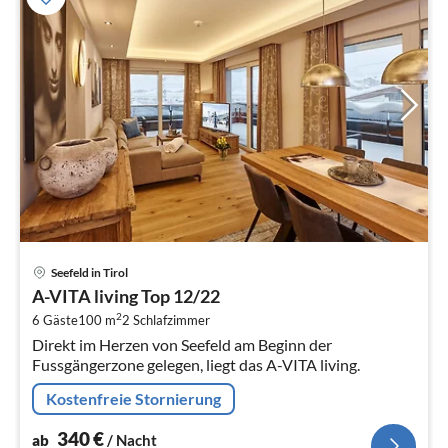
Pre
Seefeld in Tirol
ab
A-VITA living Top 12/22
3
2
6 Gäste
100 m
2
Schlafzimmer
pr
Direkt im Herzen von Seefeld am Beginn der
Na
Fussgängerzone gelegen, liegt das A-VITA living.
Kostenfreie Stornierung
340
€
ab
/ Nacht