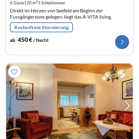
2
6 Gäste
120 m
3
Schlafzimmer
pr
Direkt im Herzen von Seefeld am Beginn der
Na
Fussgängerzone gelegen, liegt das A-VITA living.
Kostenfreie Stornierung
450
€
ab
/ Nacht