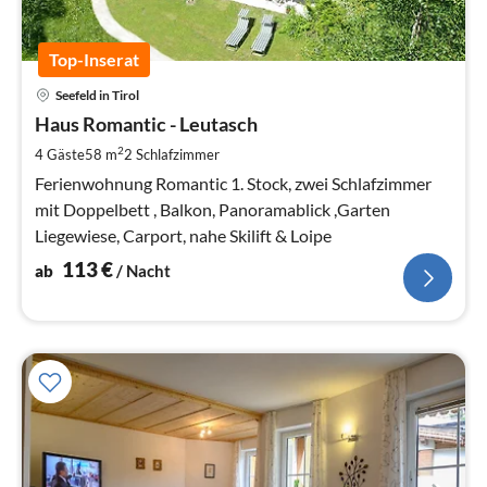
Top-Inserat
Pre
Seefeld in Tirol
ab
1
Haus Romantic - Leutasch
pr
2
4 Gäste
58 m
2
Schlafzimmer
Na
Ferienwohnung Romantic 1. Stock, zwei Schlafzimmer
mit Doppelbett , Balkon, Panoramablick ,Garten
Liegewiese, Carport, nahe Skilift & Loipe
113
€
ab
/ Nacht