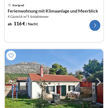
Pre
Starigrad
ab
Ferienwohnung mit Klimaanlage und Meerblick
1
2
4 Gäste
56 m
1
Schlafzimmer
pr
Na
116
€
ab
/ Nacht