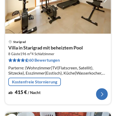
Starigrad
Pre
Villa in Starigrad mit beheiztem Pool
ab
2
4
8 Gäste
196 m
4
Schlafzimmer
60 Bewertungen
pr
Na
Parterre: (Wohnzimmer(TV(Flatscreen, Satellit),
Sitzecke), Esszimmer(Esstisch), Küche(Wasserkocher,
Toaster, Kochherd, Kaffeemaschine, Backofen,
Kostenfreie Stornierung
Mikrowelle, Spülmaschine, Kühl-/Gef...
415
€
ab
/ Nacht