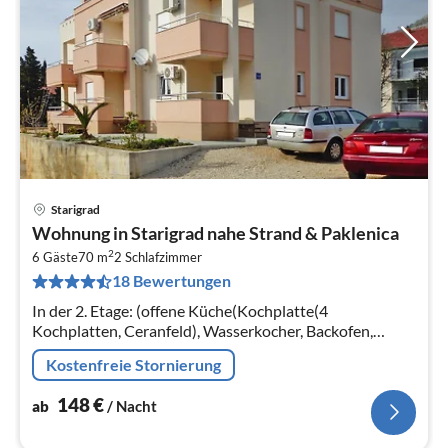
Starigrad
Pre
Wohnung in Starigrad nahe Strand & Paklenica
ab
2
1
6 Gäste
70 m
2
Schlafzimmer
18 Bewertungen
pr
Na
In der 2. Etage: (offene Küche(Kochplatte(4
Kochplatten, Ceranfeld), Wasserkocher, Backofen,
Mikrowelle, Kühl-/Gefrierkombination)
Kostenfreie Stornierung
148
€
ab
/ Nacht