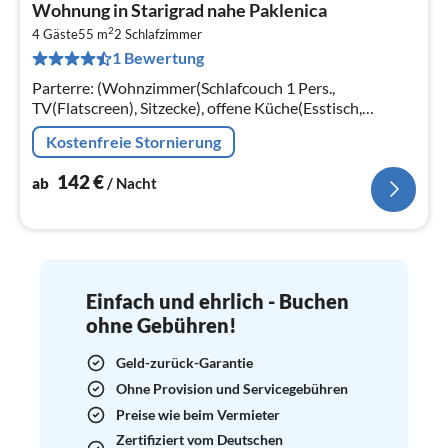
Pre
Wohnung in Starigrad nahe Paklenica
ab
2
1
4 Gäste
55 m
2
Schlafzimmer
1 Bewertung
pr
Na
Parterre: (Wohnzimmer(Schlafcouch 1 Pers.,
TV(Flatscreen), Sitzecke), offene Küche(Esstisch,
Kochplatte(2 Kochplatten, Ceranfeld)
Kostenfreie Stornierung
142
€
ab
/ Nacht
Einfach und ehrlich - Buchen
ohne Gebühren!
Geld-zurück-Garantie
Ohne Provision und Servicegebühren
Preise wie beim Vermieter
Zertifiziert vom Deutschen