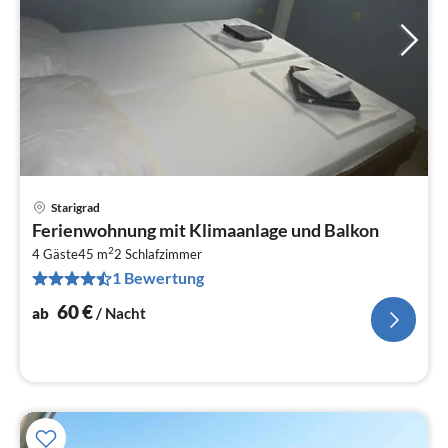
Starigrad
Pre
Ferienwohnung mit Klimaanlage und Balkon
ab
2
6
4 Gäste
45 m
2
Schlafzimmer
1 Bewertung
pr
Na
60
€
ab
/ Nacht