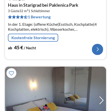
Pre
Haus in Starigrad bei Paklenica Park
ab
2
4
3 Gäste
32 m
1
Schlafzimmer
1 Bewertung
pr
Na
In der 1. Etage: (offene Küche(Esstisch, Kochplatte(4
Kochplatten, elektrisch), Wasserkocher,
Kühl-/Gefrierkombination),
Kostenfreie Stornierung
Wohn/Esszimmer(Schlafcouch 1 Pers., TV(Satellit),
Sitzecke)
45
€
ab
/ Nacht