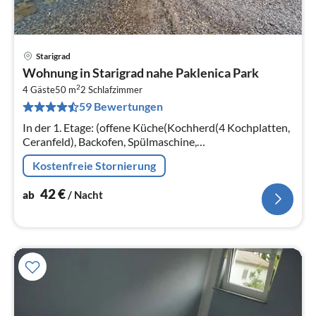
Starigrad
Pre
Wohnung in Starigrad nahe Paklenica Park
ab
2
4
4 Gäste
50 m
2
Schlafzimmer
59 Bewertungen
pr
Na
In der 1. Etage: (offene Küche(Kochherd(4 Kochplatten,
Ceranfeld), Backofen, Spülmaschine,
Kühl-/Gefrierkombination),
Kostenfreie Stornierung
Wohn/Esszimmer(Schlafcouch 1 Pers., TV, Esstisch(4
Personen)
42
€
ab
/ Nacht