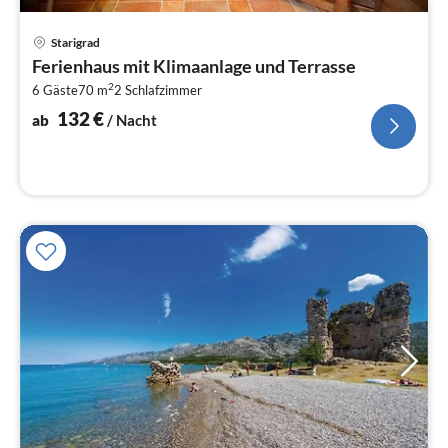
Pre
Starigrad
ab
Ferienhaus mit Klimaanlage und Terrasse
1
2
6 Gäste
70 m
2
Schlafzimmer
pr
Na
132
€
ab
/ Nacht