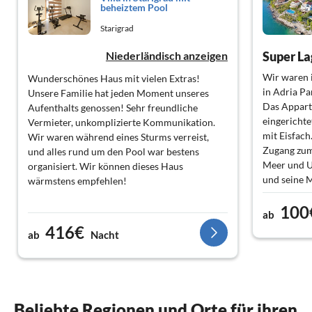
beheiztem Pool
Starigrad
Niederländisch anzeigen
Super La
Wir waren 
Wunderschönes Haus mit vielen Extras!
in Adria Pa
Unsere Familie hat jeden Moment unseres
Das Appart
Aufenthalts genossen! Sehr freundliche
eingericht
Vermieter, unkomplizierte Kommunikation.
mit Eisfach
Wir waren während eines Sturms verreist,
Zugang zum
und alles rund um den Pool war bestens
Meer und 
organisiert. Wir können dieses Haus
und seine M
wärmstens empfehlen!
Aichinger K
100
ab
416€
ab
Nacht
Beliebte Regionen und Orte für ihren