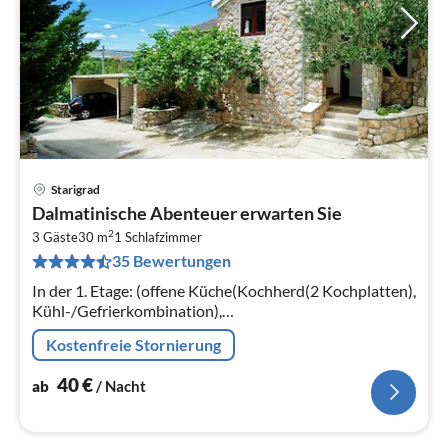
Starigrad
Pre
Dalmatinische Abenteuer erwarten Sie
ab
2
4
3 Gäste
30 m
1
Schlafzimmer
35 Bewertungen
pr
Na
In der 1. Etage: (offene Küche(Kochherd(2 Kochplatten),
Kühl-/Gefrierkombination),
Wohn-/Schlafzimmer(Einzelbett, Doppelbett, TV,
Kostenfreie Stornierung
Balkon oder Terrasse, Klimaanlage, Kinderbett)
40
€
ab
/ Nacht