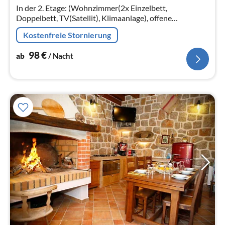
Na
In der 2. Etage: (Wohnzimmer(2x Einzelbett,
Doppelbett, TV(Satellit), Klimaanlage), offene
Küche(Esstisch, Kochplatte(4 Kochplatten, Ceranfeld)
Kostenfreie Stornierung
98
€
ab
/ Nacht