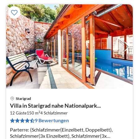
Starigrad
Pre
Villa in Starigrad nahe Nationalpark...
ab
2
1
12 Gäste
150 m
4
Schlafzimmer
9 Bewertungen
pr
Na
Parterre: (Schlafzimmer(Einzelbett, Doppelbett),
Schlafzimmer(3x Einzelbett), Schlafzimmer(3x