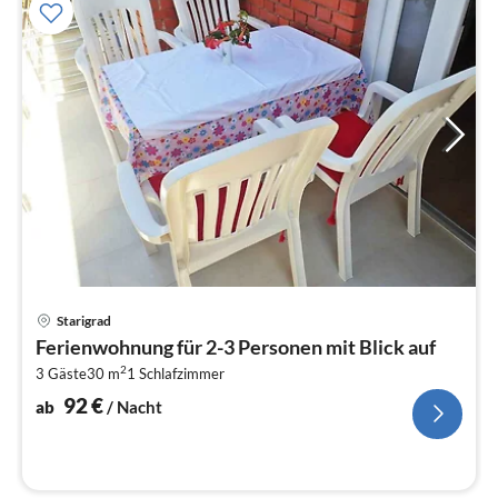
Pre
Starigrad
ab
Ferienwohnung für 2-3 Personen mit Blick auf
9
2
3 Gäste
30 m
1
Schlafzimmer
pr
Na
92
€
ab
/ Nacht