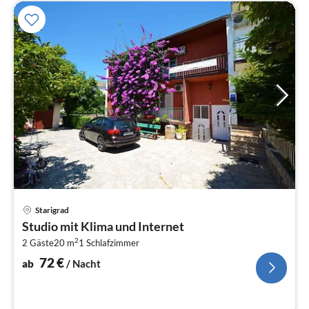
Pre
Starigrad
ab
Studio mit Klima und Internet
7
2
2 Gäste
20 m
1
Schlafzimmer
pr
Na
72
€
ab
/ Nacht