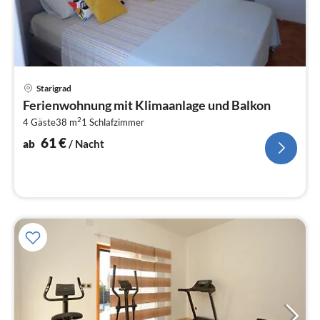
Pre
Starigrad
ab
Ferienwohnung mit Klimaanlage und Balkon
6
2
4 Gäste
38 m
1
Schlafzimmer
pr
Na
61
€
ab
/ Nacht