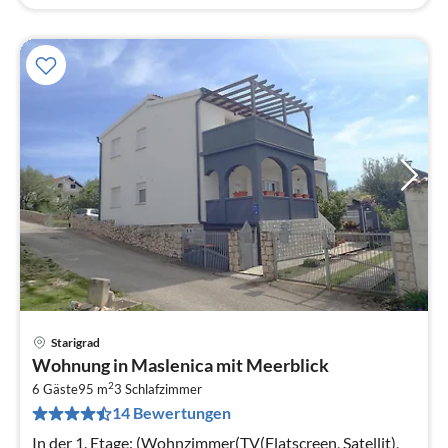
Starigrad
Pre
Wohnung in Maslenica mit Meerblick
ab
2
1
6 Gäste
95 m
3
Schlafzimmer
14 Bewertungen
pr
Na
In der 1. Etage: (Wohnzimmer(TV(Flatscreen, Satellit),