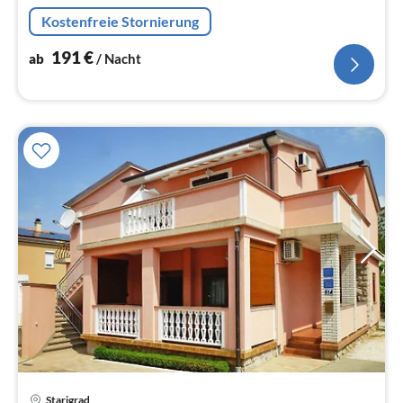
Einzelbett), Schlafzimmer(Einzelbett, Doppelbett),
Kostenfreie Stornierung
Badezimmer(Dusche, Toilette)
191
€
ab
/ Nacht
Starigrad