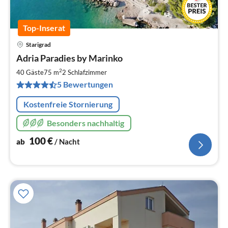
Top-Inserat
Starigrad
Pre
Adria Paradies by Marinko
ab
1
2
40 Gäste
75 m
2
Schlafzimmer
pr
5 Bewertungen
Na
Kostenfreie Stornierung
Besonders nachhaltig
100
€
ab
/ Nacht