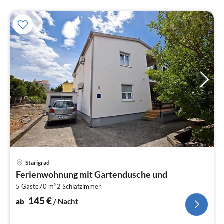
Pre
Starigrad
ab
Ferienwohnung mit Gartendusche und
1
2
5 Gäste
70 m
2
Schlafzimmer
pr
Na
145
€
ab
/ Nacht