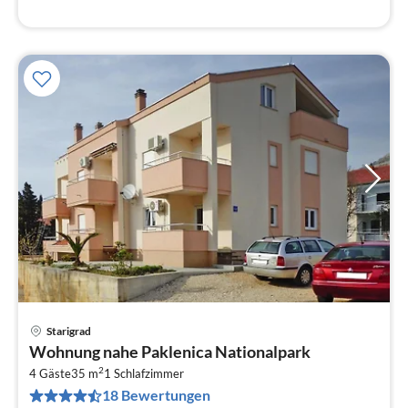
Starigrad
Pre
Wohnung nahe Paklenica Nationalpark
ab
2
9
4 Gäste
35 m
1
Schlafzimmer
18 Bewertungen
pr