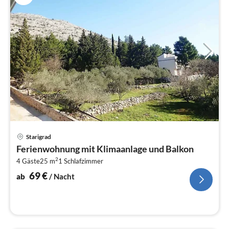
Pre
Starigrad
ab
Ferienwohnung mit Klimaanlage und Balkon
7
2
4 Gäste
25 m
1
Schlafzimmer
pr
Na
69
€
ab
/ Nacht