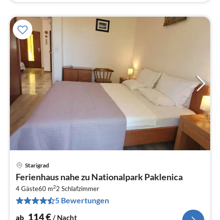
Starigrad
Pre
Ferienhaus nahe zu Nationalpark Paklenica
ab
2
1
4 Gäste
60 m
2
Schlafzimmer
5 Bewertungen
pr
Na
114
€
ab
/ Nacht