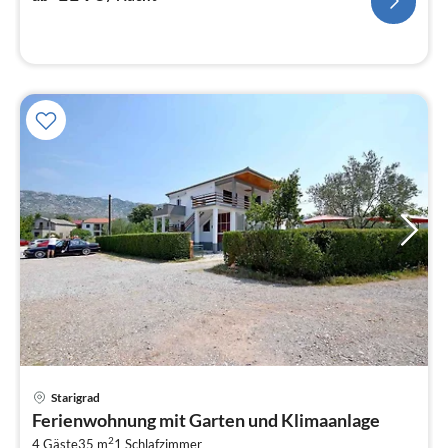
Pre
Starigrad
ab
Ferienwohnung mit Garten und Klimaanlage
5
2
4 Gäste
35 m
1
Schlafzimmer