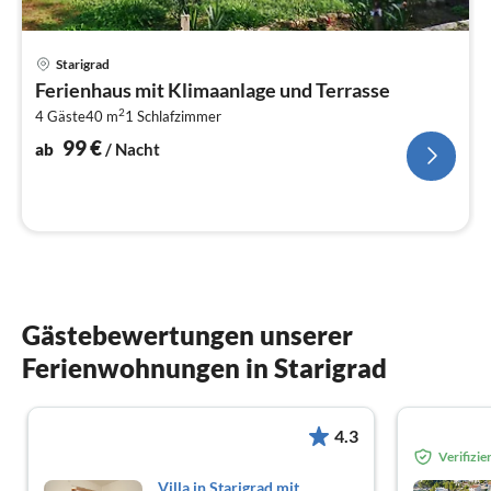
Pre
Starigrad
ab
Ferienhaus mit Klimaanlage und Terrasse
1
2
4 Gäste
40 m
1
Schlafzimmer
pr
Na
99
€
ab
/ Nacht
Gästebewertungen unserer
Ferienwohnungen in Starigrad
4.3
Verifizi
Villa in Starigrad mit