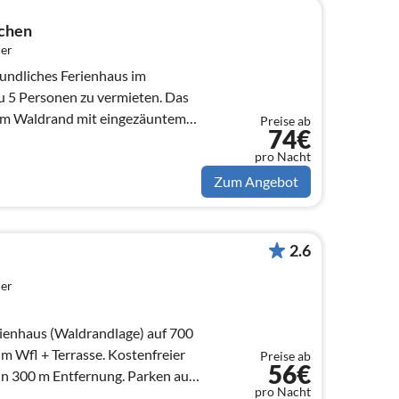
nchen
er
undliches Ferienhaus im
u 5 Personen zu vermieten. Das
 am Waldrand mit eingezäuntem
Preise ab
74€
en
pro Nacht
Zum Angebot
2.6
er
haus (Waldrandlage) auf 700
 Wfl + Terrasse. Kostenfreier
Preise ab
56€
in 300 m Entfernung. Parken auf
pro Nacht