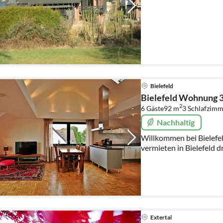
Bielefeld
Bielefeld Wohnung 
2
6 Gäste
92 m
3
Schlafzimm
Nachhaltig
Willkommen bei Bielefeld
vermieten in Bielefeld d
Wohnungen auf Zeit, im 
Hier sehen Sie Wohnun
Extertal