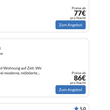
Preise ab
77€
pro Nacht
Zum Angebot
3
er
 Wohnung auf Zeit. Wir
rei moderne, möblierte
Preise ab
86€
schönen Stadtteil Schildesche.
g 3
pro Nacht
Zum Angebot
5.0