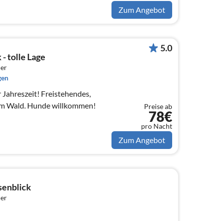
Zum Angebot
5.0
- tolle Lage
er
gen
 Jahreszeit! Freistehendes,
am Wald. Hunde willkommen!
Preise ab
78€
pro Nacht
Zum Angebot
enblick
er