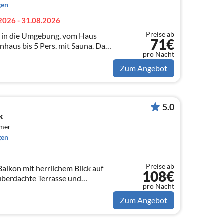
gen
2026 - 31.08.2026
Preise ab
 in die Umgebung, vom Haus
71€
it Sauna. Das
pro Nacht
rzlich
Zum Angebot
5.0
k
mmer
gen
Preise ab
alkon mit herrlichem Blick auf
108€
überdachte Terrasse und
pro Nacht
m Haus, komplette Küche,3
dezimmer
Zum Angebot