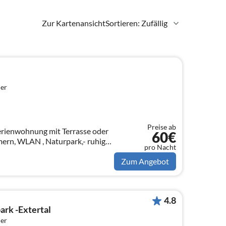
Zur Kartenansicht
Sortieren: Zufällig
er
Preise ab
erienwohnung mit Terrasse oder
60€
mern, WLAN , Naturpark,- ruhige
pro Nacht
öglichkeit - Ankommen und
Zum Angebot
4.8
ark -Extertal
er