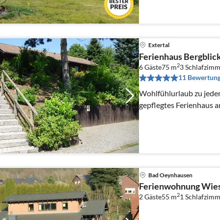
Extertal
Ferienhaus Bergblick 
2
6 Gäste
75 m
3
Schlafzimm
11 Bewertun
Wohlfühlurlaub zu jeder
gepflegtes Ferienhaus 
Bad Oeynhausen
Ferienwohnung Wies
2
2 Gäste
55 m
1
Schlafzimm