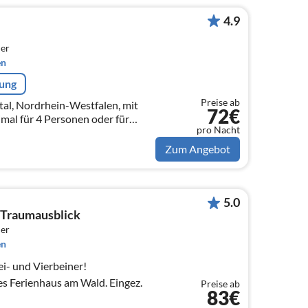
4.9
er
en
rung
Preise ab
rtal, Nordrhein-Westfalen, mit
72€
al für 4 Personen oder für
pro Nacht
Zum Angebot
5.0
- Traumausblick
er
en
i- und Vierbeiner!
es Ferienhaus am Wald. Eingez.
Preise ab
83€