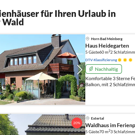
enhäuser für Ihren Urlaub in
r Wald
Horn Bad Meinberg
Haus Heidegarten
2
5 Gäste
60 m
2
Schlafzimm
DTV-Klassifizierung
Nachhaltig
Komfortable 3 Sterne F
Balkon, mit 2 Schlafzim
Lage, Wald 100, Grillm
Wohlfühlen.
Extertal
20%
Waldhaus im Ferienp
2
5 Gäste
70 m
3
Schlafzimm