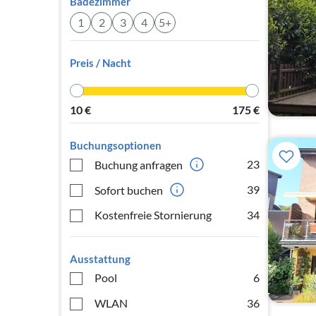
Badezimmer
1
2
3
4
5+
Preis / Nacht
10
€
175
€
Buchungsoptionen
23
Buchung anfragen
39
Sofort buchen
Kostenfreie Stornierung
34
Ausstattung
Pool
6
WLAN
36