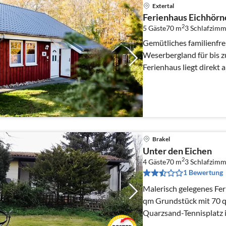
Extertal
Ferienhaus Eichhör
2
5 Gäste
70 m
3
Schlafzimm
Gemütliches familienfre
Weserbergland für bis z
Ferienhaus liegt direkt
Garten. Hund willkomm
Brakel
Unter den Eichen
2
4 Gäste
70 m
3
Schlafzimm
1 Bewertung
Malerisch gelegenes Ferien
qm Grundstück mit 70 qm
Quarzsand-Tennisplatz 
dem Grundstück.