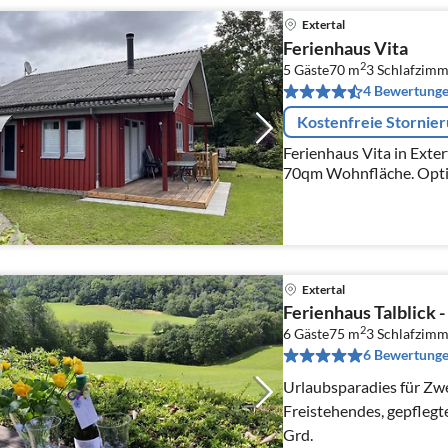
Extertal
Ferienhaus Vita
2
5 Gäste
70 m
3
Schlafzimm
4 Bewertung
Kostenfreie Stornie
Ferienhaus Vita in Exte
70qm Wohnfläche. Optim
Paare.
Extertal
Ferienhaus Talblick 
2
6 Gäste
75 m
3
Schlafzimm
6 Bewertung
Urlaubsparadies für Zwe
Freistehendes, gepflegt
Grd.