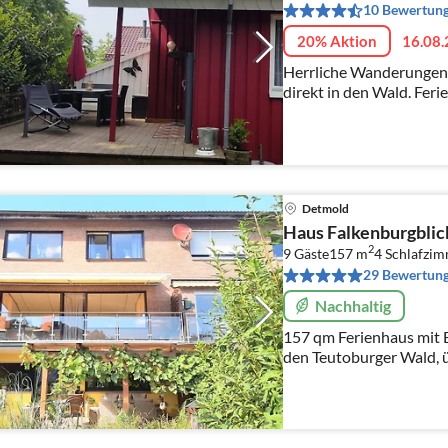
10 Bewertun
20% Aktion
16.08.
Herrliche Wanderungen
direkt in den Wald. Ferienhaus bis 5 Pers. m
Grundstück ist eingezäunt. Bis 2 Hunde sind he
willkommen !
Detmold
Haus Falkenburgblic
2
9 Gäste
157 m
4
Schlafzi
29 Bewertun
Nachhaltig
157 qm Ferienhaus mit B
den Teutoburger Wald, 
Sitzgelegenheit vor de
Schlafzimmer und 2 Ba