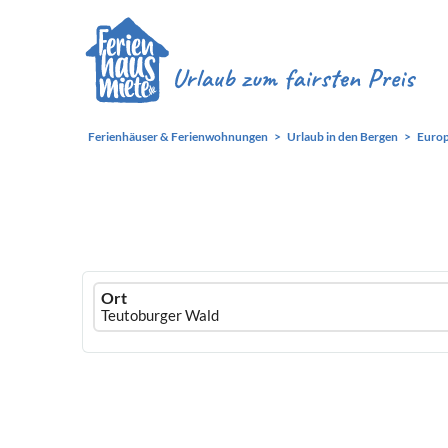
Ferienhäuser & Ferienwohnungen
Urlaub in den Bergen
Euro
Ferienhausmiete
Ort
logo