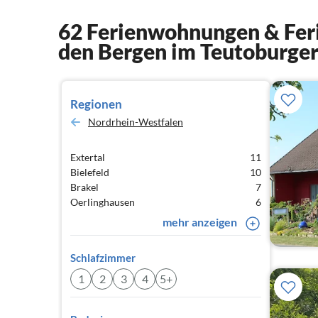
62 Ferienwohnungen & Feri
den Bergen im Teutoburge
Regionen
Nordrhein-Westfalen
Extertal
11
Bielefeld
10
Brakel
7
Oerlinghausen
6
mehr anzeigen
Schlafzimmer
1
2
3
4
5+