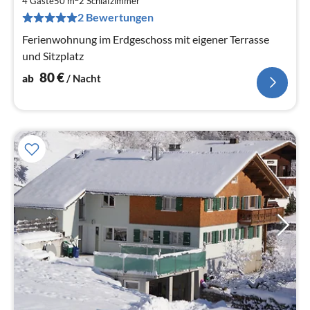
8
4 Gäste
50 m
2
Schlafzimmer
pr
2 Bewertungen
Na
Ferienwohnung im Erdgeschoss mit eigener Terrasse
und Sitzplatz
80
€
ab
/ Nacht