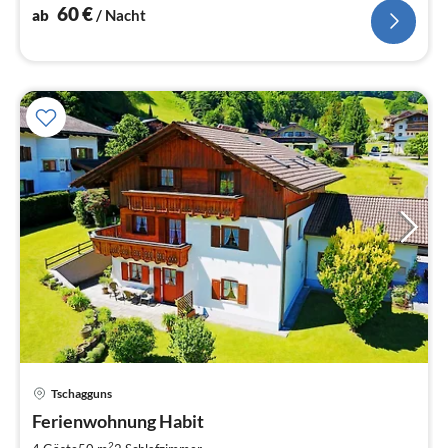
60
€
ab
/ Nacht
Tschagguns
Pre
Ferienwohnung Habit
ab
2