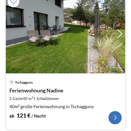
Pre
Tschagguns
ab
1
Ferienwohnung Nadine
pr
2
2 Gäste
40 m
1
Schlafzimmer
Na
40m² große Ferienwohnung in Tschagguns
121
€
ab
/ Nacht