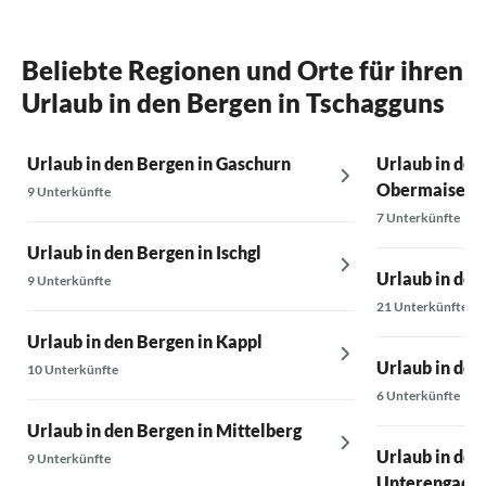
Wir haben d
reserviert
Beliebte Regionen und Orte für ihren
Urlaub in den Bergen in Tschagguns
Urlaub in den Bergen in Gaschurn
Urlaub in den
Obermaiselst
9 Unterkünfte
7 Unterkünfte
Urlaub in den Bergen in Ischgl
Urlaub in den
9 Unterkünfte
21 Unterkünfte
Urlaub in den Bergen in Kappl
Urlaub in den
10 Unterkünfte
6 Unterkünfte
Urlaub in den Bergen in Mittelberg
Urlaub in den
9 Unterkünfte
Unterengadin