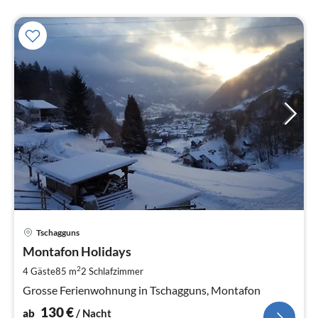
Pre
Tschagguns
ab
1
Montafon Holidays
pr
2
4 Gäste
85 m
2
Schlafzimmer
Na
Grosse Ferienwohnung in Tschagguns, Montafon
130
€
ab
/ Nacht