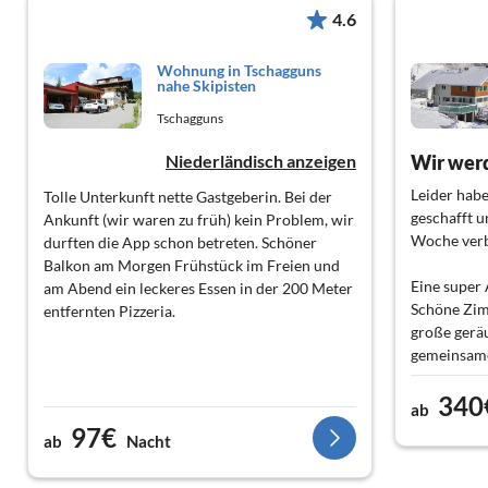
4.6
Wohnung in Tschagguns
nahe Skipisten
Tschagguns
Niederländisch anzeigen
Wir wer
Leider habe
Tolle Unterkunft nette Gastgeberin. Bei der
geschafft u
Ankunft (wir waren zu früh) kein Problem, wir
Woche verb
durften die App schon betreten. Schöner
Balkon am Morgen Frühstück im Freien und
Eine super 
am Abend ein leckeres Essen in der 200 Meter
Schöne Zim
entfernten Pizzeria.
große gerä
gemeinsame
sitzen.
340
ab
Großes Lob 
97€
ab
Nacht
herzlichen