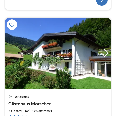
Tschagguns
Pre
Gästehaus Morscher
ab
1
2
7 Gäste
95 m
3
Schlafzimmer
pr