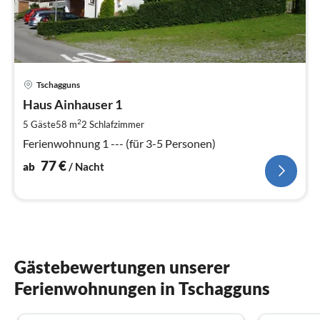
Pre
Tschagguns
ab
7
Haus Ainhauser 1
pr
2
5 Gäste
58 m
2
Schlafzimmer
Na
Ferienwohnung 1 --- (für 3-5 Personen)
77
€
ab
/ Nacht
Gästebewertungen unserer
Ferienwohnungen in Tschagguns