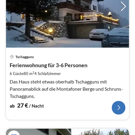
Pre
Tschagguns
ab
2
Ferienwohnung für 3-6 Personen
pr
2
6 Gäste
80 m
4
Schlafzimmer
Na
Das Haus steht etwas oberhalb Tschagguns mit
Panoramablick auf die Montafoner Berge und Schruns-
Tschagguns.
27
€
ab
/ Nacht