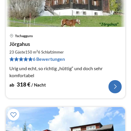
Tschagguns
Pre
Jörgahus
ab
3
2
23 Gäste
150 m
6
Schlafzimmer
pr
6 Bewertungen
Na
Urig und echt, so richtig „hüttig“ und doch sehr
komfortabel
318
€
ab
/ Nacht