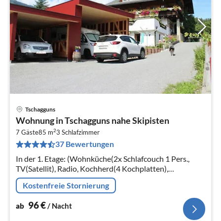
Tschagguns
Pre
Wohnung in Tschagguns nahe Skipisten
ab
2
9
7 Gäste
85 m
3
Schlafzimmer
37 Bewertungen
pr
Na
In der 1. Etage: (Wohnküche(2x Schlafcouch 1 Pers.,
TV(Satellit), Radio, Kochherd(4 Kochplatten),
Kaffeemaschine, Backofen, Spülmaschine,
Kostenfreie Stornierung
Kühl-/Gefrierkombination, Gasofen)
96
€
ab
/ Nacht