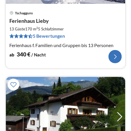
Tschagguns
Pre
Ferienhaus Lieby
ab
3
2
13 Gäste
170 m
5
Schlafzimmer
pr
5 Bewertungen
Na
Ferienhaus f. Familien und Gruppen bis 13 Personen
340
€
ab
/ Nacht