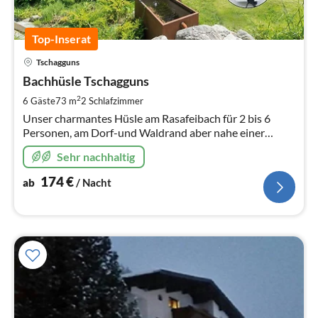
Top-Inserat
Pre
Tschagguns
ab
1
Bachhüsle Tschagguns
pr
2
6 Gäste
73 m
2
Schlafzimmer
Na
Unser charmantes Hüsle am Rasafeibach für 2 bis 6
Personen, am Dorf-und Waldrand aber nahe einer
Bushaltestelle, bietet die perfekte Unterkunft für
Sehr nachhaltig
Wanderer, Ski u. Tourenskifahrer
174
€
ab
/ Nacht