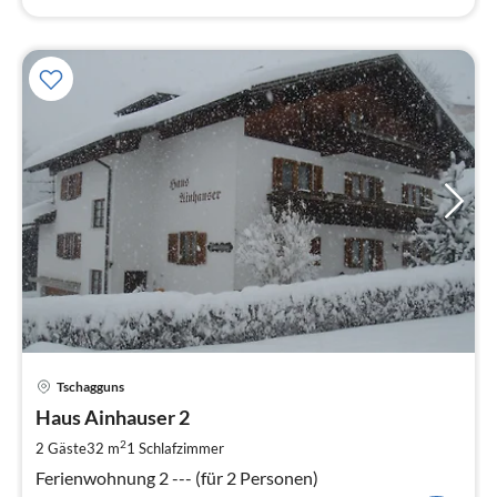
Pre
Tschagguns
ab
6
Haus Ainhauser 2
pr
2
2 Gäste
32 m
1
Schlafzimmer
Na
Ferienwohnung 2 --- (für 2 Personen)