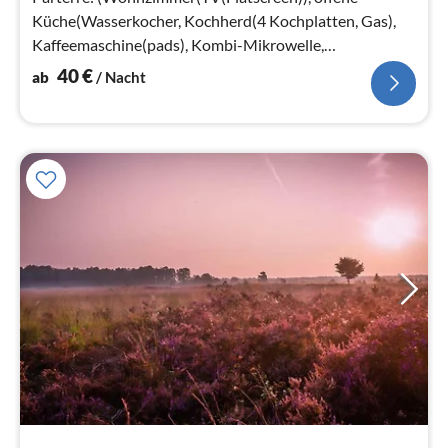
Küche(Wasserkocher, Kochherd(4 Kochplatten, Gas),
Kaffeemaschine(pads), Kombi-Mikrowelle,
Kühlschrank(+ Gefrierfach))
40
€
ab
/ Nacht