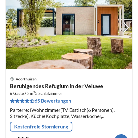
Voorthuizen
Pre
Beruhigendes Refugium in der Veluwe
ab
2
5
6 Gäste
75 m
3
Schlafzimmer
65 Bewertungen
pr
Na
Parterre: (Wohnzimmer(TV, Esstisch(6 Personen),
Sitzecke), Küche(Kochplatte, Wasserkocher,
Kaffeemaschine, Backofen, Mikrowelle, Spülmaschine,
Kostenfreie Stornierung
Kühlschrank, Tiefkühlschrank, , )