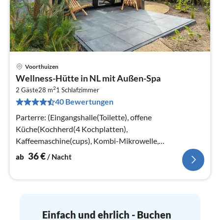
Voorthuizen
Pre
Wellness-Hütte in NL mit Außen-Spa
ab
2
3
2 Gäste
28 m
1
Schlafzimmer
40 Bewertungen
pr
Na
Parterre: (Eingangshalle(Toilette), offene
Küche(Kochherd(4 Kochplatten),
Kaffeemaschine(cups), Kombi-Mikrowelle,
Spülmaschine, Kühlschrank)
36
€
ab
/ Nacht
Einfach und ehrlich - Buchen