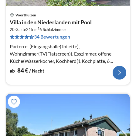
Voorthuizen
Pre
Villa in den Niederlanden mit Pool
ab
2
8
20 Gäste
215 m
6
Schlafzimmer
34 Bewertungen
pr
Na
Parterre: (Eingangshalle(Toilette),
Wohnzimmer(TV(Flatscreen)), Esszimmer, offene
Küche(Wasserkocher, Kochherd(1 Kochplatte, 6
Kochplatten), Kaffeemaschine(Filter, pads)
84
€
ab
/ Nacht