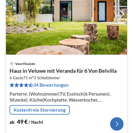
Voorthuizen
Pre
Haus in Veluwe mit Veranda für 6 Von Belvilla
ab
2
5
6 Gäste
75 m
3
Schlafzimmer
34 Bewertungen
pr
Na
Parterre: (Wohnzimmer(TV, Esstisch(6 Personen),
Sitzecke), Küche(Kochplatte, Wasserkocher,
Kaffeemaschine, Backofen, Mikrowelle, Spülmaschine,
Kostenfreie Stornierung
Kühlschrank, Tiefkühlschrank, , )
49
€
ab
/ Nacht