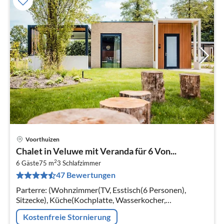
Voorthuizen
Pre
Chalet in Veluwe mit Veranda für 6 Von...
ab
2
5
6 Gäste
75 m
3
Schlafzimmer
47 Bewertungen
pr
Na
Parterre: (Wohnzimmer(TV, Esstisch(6 Personen),
Sitzecke), Küche(Kochplatte, Wasserkocher,
Kaffeemaschine, Backofen, Mikrowelle, Spülmaschine,
Kostenfreie Stornierung
Kühlschrank, Tiefkühlschrank, , )