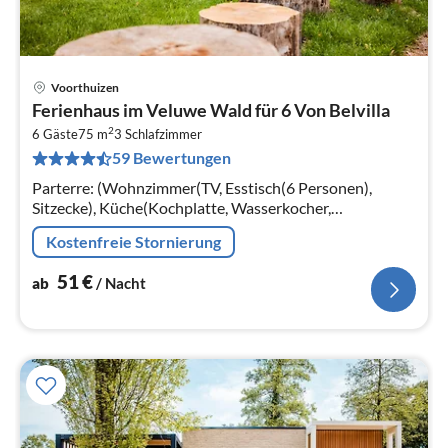
Voorthuizen
Pre
Ferienhaus im Veluwe Wald für 6 Von Belvilla
ab
2
5
6 Gäste
75 m
3
Schlafzimmer
59 Bewertungen
pr
Na
Parterre: (Wohnzimmer(TV, Esstisch(6 Personen),
Sitzecke), Küche(Kochplatte, Wasserkocher,
Kaffeemaschine, Backofen, Mikrowelle, Spülmaschine,
Kostenfreie Stornierung
Kühlschrank, Tiefkühlschrank, , )
51
€
ab
/ Nacht