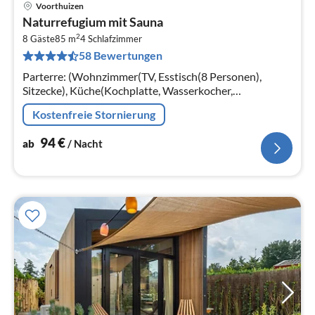
Voorthuizen
Pre
Naturrefugium mit Sauna
ab
2
9
8 Gäste
85 m
4
Schlafzimmer
58 Bewertungen
pr
Na
Parterre: (Wohnzimmer(TV, Esstisch(8 Personen),
Sitzecke), Küche(Kochplatte, Wasserkocher,
Kaffeemaschine, Backofen, Mikrowelle, Spülmaschine,
Kostenfreie Stornierung
Kühlschrank, Tiefkühlschrank, , )
94
€
ab
/ Nacht