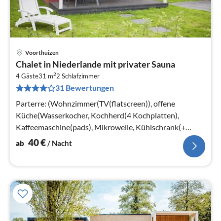
Voorthuizen
Pre
Chalet in Niederlande mit privater Sauna
ab
2
4
4 Gäste
31 m
2
Schlafzimmer
31 Bewertungen
pr
Na
Parterre: (Wohnzimmer(TV(flatscreen)), offene
Küche(Wasserkocher, Kochherd(4 Kochplatten),
Kaffeemaschine(pads), Mikrowelle, Kühlschrank(+
Gefrierfach)), Schlafzimmer(Doppelbett)
40
€
ab
/ Nacht