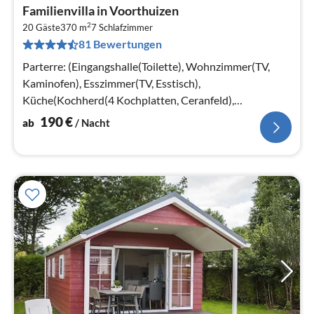
Pre
Familienvilla in Voorthuizen
ab
2
1
20 Gäste
370 m
7
Schlafzimmer
81 Bewertungen
pr
Na
Parterre: (Eingangshalle(Toilette), Wohnzimmer(TV,
Kaminofen), Esszimmer(TV, Esstisch),
Küche(Kochherd(4 Kochplatten, Ceranfeld),
Kaffeemaschine(Filter, pads)
190
€
ab
/ Nacht