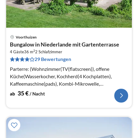
Voorthuizen
Pre
Bungalow in Niederlande mit Gartenterrasse
ab
2
3
4 Gäste
36 m
2
Schlafzimmer
29 Bewertungen
pr
Na
Parterre: (Wohnzimmer(TV(flatscreen)), offene
Küche(Wasserkocher, Kochherd(4 Kochplatten),
Kaffeemaschine(pads), Kombi-Mikrowelle,
Kühlschrank(+ Gefrierfach))
35
€
ab
/ Nacht