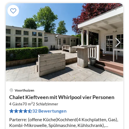
Voorthuizen
Pre
Chalet Kieftveen mit Whirlpool vier Personen
ab
2
6
4 Gäste
70 m
2
Schlafzimmer
32 Bewertungen
pr
Na
Parterre: (offene Küche(Kochherd(4 Kochplatten, Gas),
Kombi-Mikrowelle, Spülmaschine, Kühlschrank),