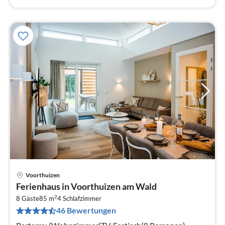
Voorthuizen
Pre
Ferienhaus in Voorthuizen am Wald
ab
2
5
8 Gäste
85 m
4
Schlafzimmer
46 Bewertungen
pr
Na