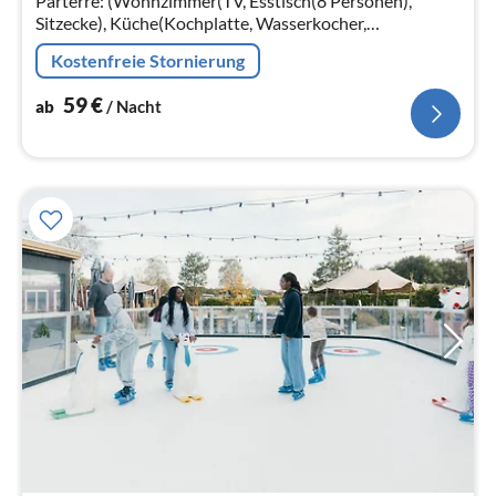
Parterre: (Wohnzimmer(TV, Esstisch(8 Personen),
Sitzecke), Küche(Kochplatte, Wasserkocher,
Kaffeemaschine, Backofen, Mikrowelle, Spülmaschine,
Kostenfreie Stornierung
Kühlschrank, Tiefkühlschrank, , )
59
€
ab
/ Nacht