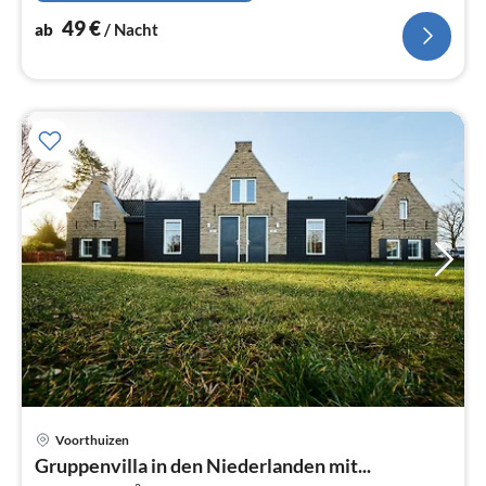
49
€
ab
/ Nacht
Voorthuizen
Pre
Gruppenvilla in den Niederlanden mit...
ab