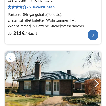
2
2
24 Gäste
280 m
10
Schlafzimmer
75 Bewertungen
pr
Na
Parterre: (Eingangshalle(Toilette),
Eingangshalle(Toilette), Wohnzimmer(TV),
Wohnzimmer(TV), offene Küche(Wasserkocher,
Kochherd, Kaffeemaschine(cups)
211
€
ab
/ Nacht