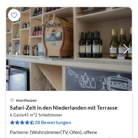
Voorthuizen
Pre
Safari-Zelt in den Niederlanden mit Terrasse
ab
2
3
6 Gäste
45 m
2
Schlafzimmer
28 Bewertungen
pr
Na
Parterre: (Wohnzimmer(TV, Ofen), offene