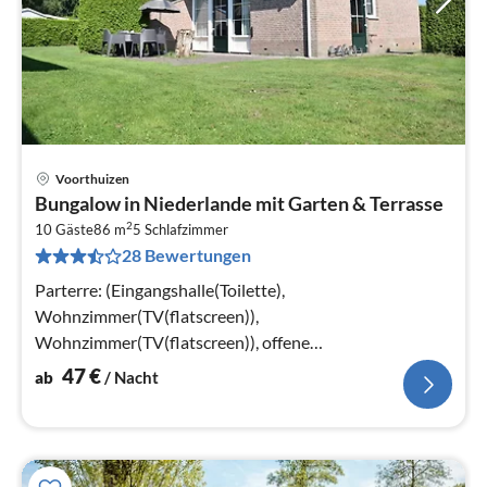
Voorthuizen
Pre
Bungalow in Niederlande mit Garten & Terrasse
ab
2
4
10 Gäste
86 m
5
Schlafzimmer
28 Bewertungen
pr
Na
Parterre: (Eingangshalle(Toilette),
Wohnzimmer(TV(flatscreen)),
Wohnzimmer(TV(flatscreen)), offene
Küche(Wasserkocher, Kochherd(4 Kochplatten),
47
€
ab
/ Nacht
Kaffeemaschine(Filter)