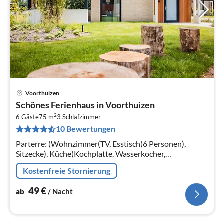
Voorthuizen
Pre
Schönes Ferienhaus in Voorthuizen
ab
2
5
6 Gäste
75 m
3
Schlafzimmer
10 Bewertungen
pr
Na
Parterre: (Wohnzimmer(TV, Esstisch(6 Personen),
Sitzecke), Küche(Kochplatte, Wasserkocher,
Kaffeemaschine, Backofen, Mikrowelle, Spülmaschine,
Kostenfreie Stornierung
Kühlschrank, Tiefkühlschrank, , )
49
€
ab
/ Nacht