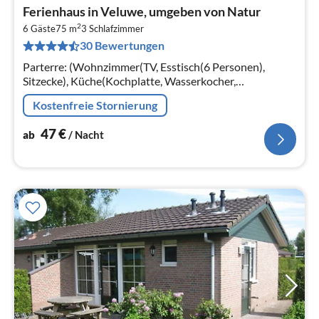
Pre
Ferienhaus in Veluwe, umgeben von Natur
ab
2
4
6 Gäste
75 m
3
Schlafzimmer
30 Bewertungen
pr
Na
Parterre: (Wohnzimmer(TV, Esstisch(6 Personen),
Sitzecke), Küche(Kochplatte, Wasserkocher,
Kaffeemaschine, Backofen, Mikrowelle, Spülmaschine,
Kostenfreie Stornierung
Kühlschrank, Tiefkühlschrank, , )
47
€
ab
/ Nacht