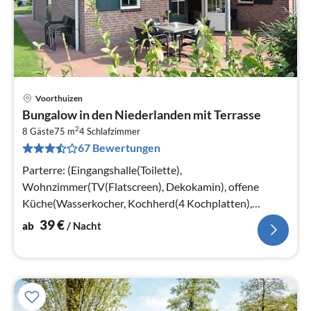
Voorthuizen
Pre
Bungalow in den Niederlanden mit Terrasse
ab
2
3
8 Gäste
75 m
4
Schlafzimmer
67 Bewertungen
pr
Na
Parterre: (Eingangshalle(Toilette),
Wohnzimmer(TV(Flatscreen), Dekokamin), offene
Küche(Wasserkocher, Kochherd(4 Kochplatten),
Kaffeemaschine(Filter)
39
€
ab
/ Nacht