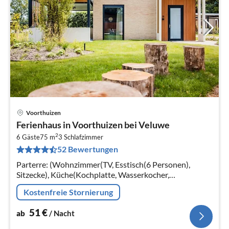
Voorthuizen
Pre
Ferienhaus in Voorthuizen bei Veluwe
ab
2
5
6 Gäste
75 m
3
Schlafzimmer
52 Bewertungen
pr
Na
Parterre: (Wohnzimmer(TV, Esstisch(6 Personen),
Sitzecke), Küche(Kochplatte, Wasserkocher,
Kaffeemaschine, Backofen, Mikrowelle, Spülmaschine,
Kostenfreie Stornierung
Kühlschrank, Tiefkühlschrank, , )
51
€
ab
/ Nacht