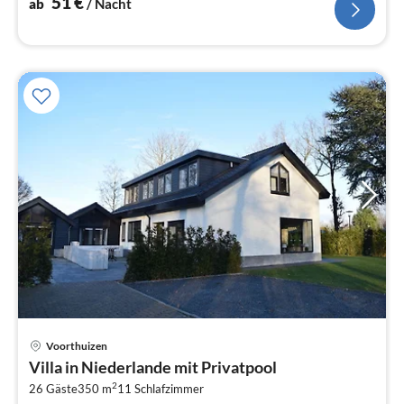
51
€
ab
/ Nacht
Voorthuizen
Pre
Villa in Niederlande mit Privatpool
ab
2
8
26 Gäste
350 m
11
Schlafzimmer