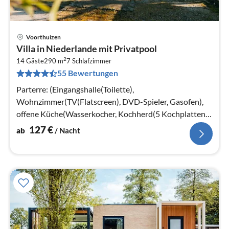
Voorthuizen
Pre
Villa in Niederlande mit Privatpool
ab
2
1
14 Gäste
290 m
7
Schlafzimmer
55 Bewertungen
pr
Na
Parterre: (Eingangshalle(Toilette),
Wohnzimmer(TV(Flatscreen), DVD-Spieler, Gasofen),
offene Küche(Wasserkocher, Kochherd(5 Kochplatten),
Kaffeemaschine(Filter, pads)
127
€
ab
/ Nacht