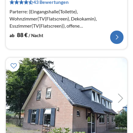
43 Bewertungen
pr
Na
Parterre: (Eingangshalle(Toilette),
Wohnzimmer(TV(Flatscreen), Dekokamin),
Esszimmer(TV(Flatscreen)), offene
Küche(Wasserkocher, Kochherd(5 Kochplatten)
88
€
ab
/ Nacht