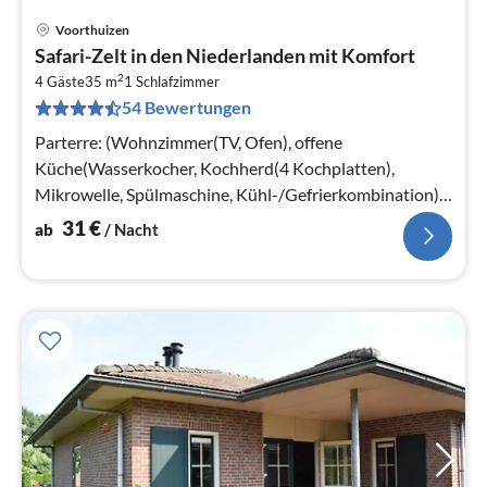
Voorthuizen
Pre
Safari-Zelt in den Niederlanden mit Komfort
ab
2
3
4 Gäste
35 m
1
Schlafzimmer
54 Bewertungen
pr
Na
Parterre: (Wohnzimmer(TV, Ofen), offene
Küche(Wasserkocher, Kochherd(4 Kochplatten),
Mikrowelle, Spülmaschine, Kühl-/Gefrierkombination),
Schlafzimmer(Etagenbett)
31
€
ab
/ Nacht