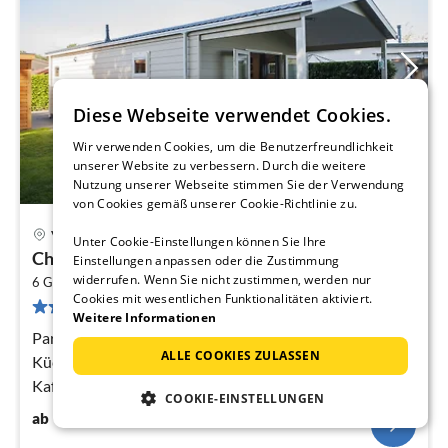
Diese Webseite verwendet Cookies.
Wir verwenden Cookies, um die Benutzerfreundlichkeit
unserer Website zu verbessern. Durch die weitere
Nutzung unserer Webseite stimmen Sie der Verwendung
von Cookies gemäß unserer Cookie-Richtlinie zu.
Voorthuizen
Unter Cookie-Einstellungen können Sie Ihre
Pre
Chalet in Niederlande mit privater Sauna
Einstellungen anpassen oder die Zustimmung
ab
widerrufen. Wenn Sie nicht zustimmen, werden nur
2
3
6 Gäste
19 m
2
Schlafzimmer
Cookies mit wesentlichen Funktionalitäten aktiviert.
35 Bewertungen
pr
Weitere Informationen
Na
Parterre: (Wohnzimmer(TV(Flatscreen)),
ALLE COOKIES ZULASSEN
Küche(Wasserkocher, Kochherd(4 Kochplatten, Gas),
Kaffeemaschine(pads), Backofen, Mikrowelle,
COOKIE-EINSTELLUNGEN
Spülmaschine, Kühl-/Gefrierkombination)
36
€
ab
/ Nacht