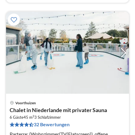
Voorthuizen
Pre
Chalet in Niederlande mit privater Sauna
ab
2
4
6 Gäste
45 m
3
Schlafzimmer
32 Bewertungen
pr
Na
Parterre: (Wohnzimmer(TV(Flatscreen)), offene