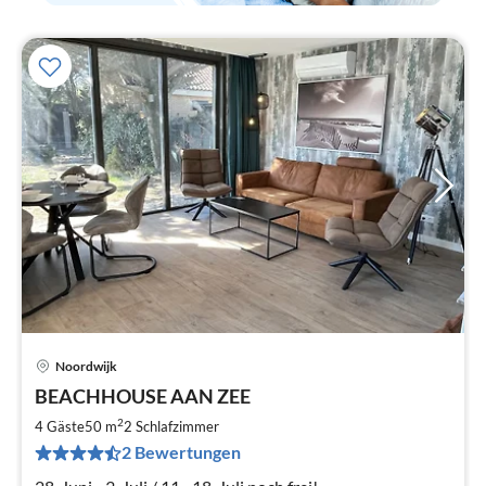
Noordwijk
Pre
BEACHHOUSE AAN ZEE
ab
2
2
4 Gäste
50 m
2
Schlafzimmer
pr
2 Bewertungen
Na