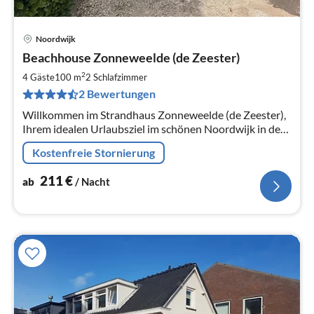
Noordwijk
Pre
Beachhouse Zonneweelde (de Zeester)
ab
2
2
4 Gäste
100 m
2
Schlafzimmer
pr
2 Bewertungen
Na
Willkommen im Strandhaus Zonneweelde (de Zeester),
Ihrem idealen Urlaubsziel im schönen Noordwijk in der
Nähe der Dünen und des Strandes.
Kostenfreie Stornierung
211
€
ab
/ Nacht