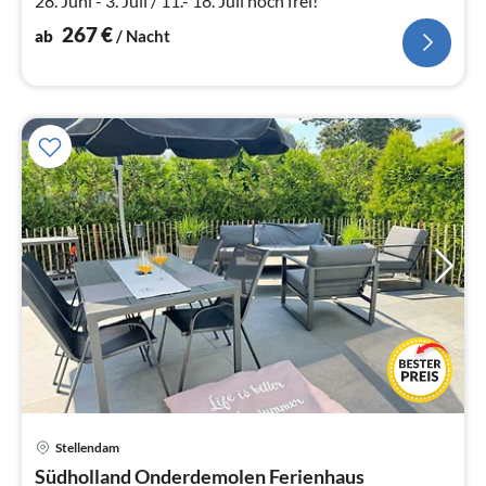
28. Juni - 3. Juli / 11.- 18. Juli noch frei!
267
€
ab
/ Nacht
Stellendam
Pre
Südholland Onderdemolen Ferienhaus
ab