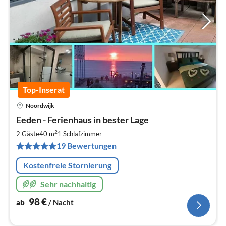
Top-Inserat
Noordwijk
Pre
Eeden - Ferienhaus in bester Lage
ab
9
2
2 Gäste
40 m
1
Schlafzimmer
pr
19 Bewertungen
Na
Kostenfreie Stornierung
Sehr nachhaltig
98
€
ab
/ Nacht