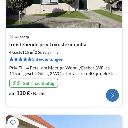
Ouddorp
Pre
freistehende priv.Luxusferienvilla
ab
1
2
4 Gäste
115 m
2
Schlafzimmer
pr
3 Bewertungen
Na
Priv. FH, 4 Pers., am Meer, gr. Wohn-/Essber..,Wfl. ca.
115 m²,geschl. Gdst., 2 WC,s, Terrasse ca. 40 qm, elektr.
Rollläden,W-LAN,
Sehr nachhaltig
130
€
ab
/ Nacht