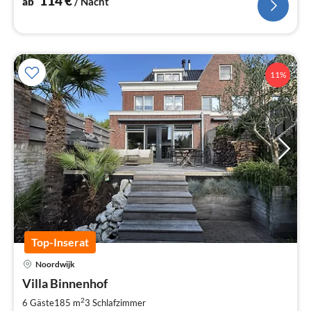
114
€
ab
/ Nacht
11%
Top-Inserat
Noordwijk
Pre
Villa Binnenhof
ab
3
2
6 Gäste
185 m
3
Schlafzimmer