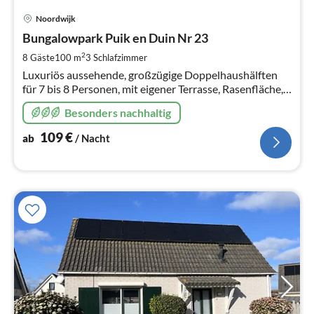
Pre
Noordwijk
ab
1
Bungalowpark Puik en Duin Nr 23
pr
2
8 Gäste
100 m
3
Schlafzimmer
Na
Luxuriös aussehende, großzügige Doppelhaushälften
für 7 bis 8 Personen, mit eigener Terrasse, Rasenfläche,
eingezäuntem Garten und Parkmöglichkeit neben dem
Besonders nachhaltig
Ferienhaus. Incl W-Lan.
109
€
ab
/ Nacht