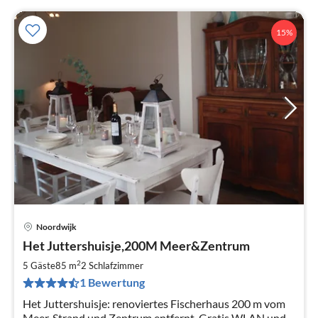
15%
Noordwijk
Pre
Het Juttershuisje,200M Meer&Zentrum
ab
1
2
5 Gäste
85 m
2
Schlafzimmer
pr
1 Bewertung
Na
Het Juttershuisje: renoviertes Fischerhaus 200 m vom
Meer, Strand und Zentrum entfernt. Gratis WLAN und