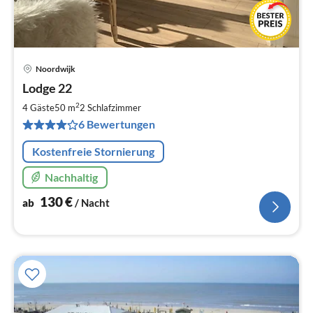
Noordwijk
Pre
Lodge 22
ab
1
2
4 Gäste
50 m
2
Schlafzimmer
pr
6 Bewertungen
Na
Kostenfreie Stornierung
Nachhaltig
130
€
ab
/ Nacht