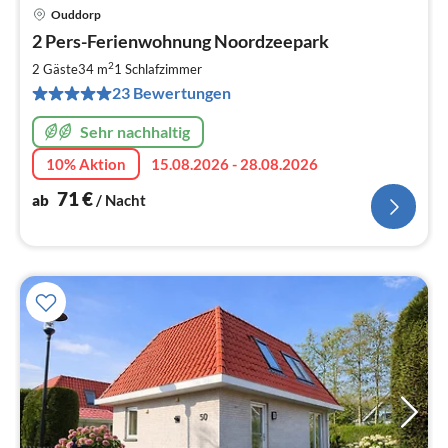
Ouddorp
Pre
2 Pers-Ferienwohnung Noordzeepark
ab
7
2
2 Gäste
34 m
1
Schlafzimmer
pr
23 Bewertungen
Na
Sehr nachhaltig
10% Aktion
15.08.2026 - 28.08.2026
71
€
ab
/ Nacht