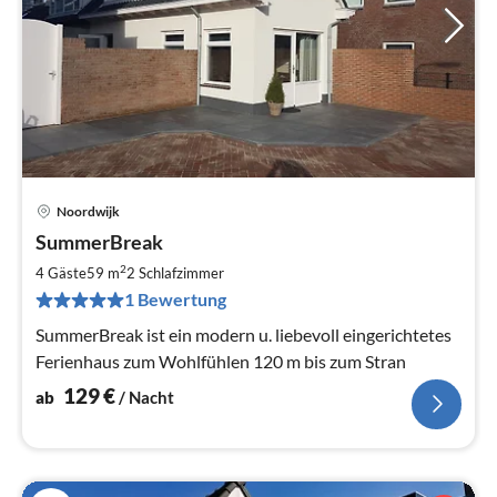
Noordwijk
Pre
SummerBreak
ab
1
2
4 Gäste
59 m
2
Schlafzimmer
pr
1 Bewertung
Na
SummerBreak ist ein modern u. liebevoll eingerichtetes
Ferienhaus zum Wohlfühlen 120 m bis zum Stran
129
€
ab
/ Nacht