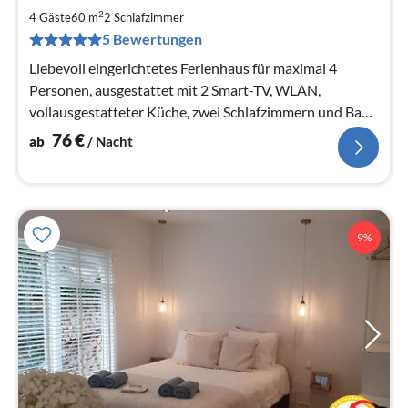
7
2
4 Gäste
60 m
2
Schlafzimmer
pr
5 Bewertungen
Na
Liebevoll eingerichtetes Ferienhaus für maximal 4
Personen, ausgestattet mit 2 Smart-TV, WLAN,
vollausgestatteter Küche, zwei Schlafzimmern und Bad
mit Dusche
76
€
ab
/ Nacht
9%