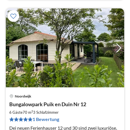
Noordwijk
Pre
Bungalowpark Puik en Duin Nr 12
ab
1
2
6 Gäste
70 m
3
Schlafzimmer
pr
1 Bewertung
Na
Dei neuen Ferienhauser 12 und 30 sind zwei luxuriöse,