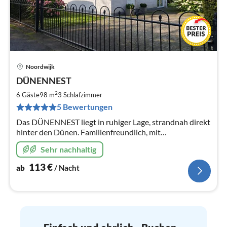
Noordwijk
Pre
DÜNENNEST
ab
1
2
6 Gäste
98 m
3
Schlafzimmer
pr
5 Bewertungen
Na
Das DÜNENNEST liegt in ruhiger Lage, strandnah direkt
hinter den Dünen. Familienfreundlich, mit
Kinderausstattung, großer Garten,bis zu 6 Personen.
Sehr nachhaltig
Kostenfreies W-LAN!
113
€
ab
/ Nacht