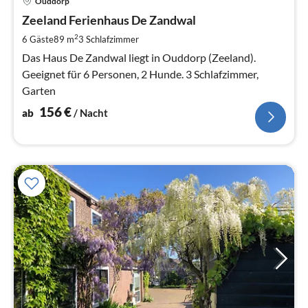
Ouddorp
ab
1
Zeeland Ferienhaus De Zandwal
pr
2
6 Gäste
89 m
3
Schlafzimmer
Na
Das Haus De Zandwal liegt in Ouddorp (Zeeland).
Geeignet für 6 Personen, 2 Hunde. 3 Schlafzimmer,
Garten
156
€
ab
/ Nacht