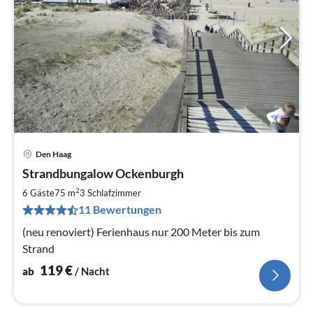
Den Haag
Pre
Strandbungalow Ockenburgh
ab
1
2
6 Gäste
75 m
3
Schlafzimmer
pr
11 Bewertungen
Na
(neu renoviert) Ferienhaus nur 200 Meter bis zum
Strand
119
€
ab
/ Nacht