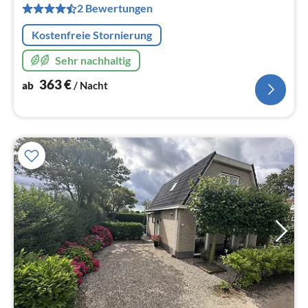
pr
2 Bewertungen
Na
Kostenfreie Stornierung
Sehr nachhaltig
363
€
ab
/ Nacht