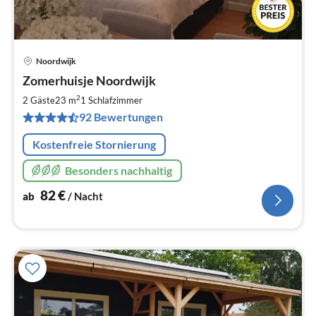
Noordwijk
Pre
Zomerhuisje Noordwijk
ab
8
2
2 Gäste
23 m
1
Schlafzimmer
pr
92 Bewertungen
Na
Kostenfreie Stornierung
Besonders nachhaltig
82
€
ab
/ Nacht