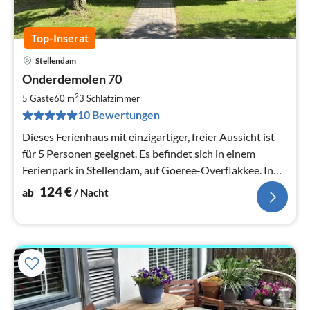
Top-Inserat
Stellendam
Pre
Onderdemolen 70
ab
1
2
5 Gäste
60 m
3
Schlafzimmer
pr
10 Bewertungen
Na
Dieses Ferienhaus mit einzigartiger, freier Aussicht ist
für 5 Personen geeignet. Es befindet sich in einem
Ferienpark in Stellendam, auf Goeree-Overflakkee. In
der Nähe des Meeres und des Strandes.
124
€
ab
/ Nacht