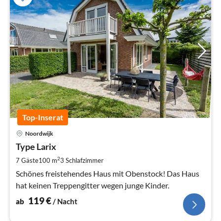
Top-Inserat
Pre
Noordwijk
ab
1
Type Larix
pr
2
7 Gäste
100 m
3
Schlafzimmer
Na
Schönes freistehendes Haus mit Obenstock! Das Haus
hat keinen Treppengitter wegen junge Kinder.
119
€
ab
/ Nacht