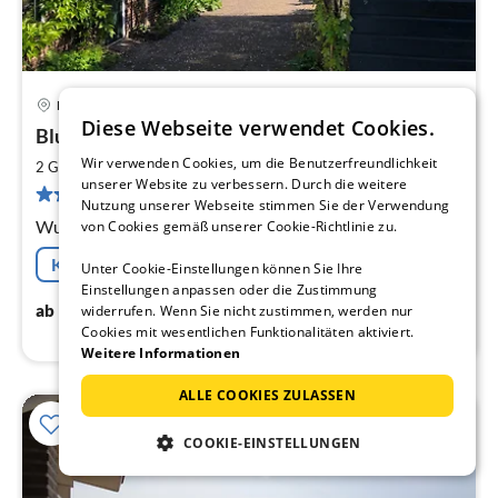
Noordwijk
Pre
Diese Webseite verwendet Cookies.
Blumengarten(bloementuin)
ab
9
Wir verwenden Cookies, um die Benutzerfreundlichkeit
2
2 Gäste
48 m
1
Schlafzimmer
unserer Website zu verbessern. Durch die weitere
pr
10 Bewertungen
Nutzung unserer Webseite stimmen Sie der Verwendung
Na
Wunderbarer Strandurlaub am Meer in Noordwijk
von Cookies gemäß unserer Cookie-Richtlinie zu.
Kostenfreie Stornierung
Unter Cookie-Einstellungen können Sie Ihre
Einstellungen anpassen oder die Zustimmung
99
€
ab
/ Nacht
widerrufen. Wenn Sie nicht zustimmen, werden nur
Cookies mit wesentlichen Funktionalitäten aktiviert.
Weitere Informationen
ALLE COOKIES ZULASSEN
COOKIE-EINSTELLUNGEN