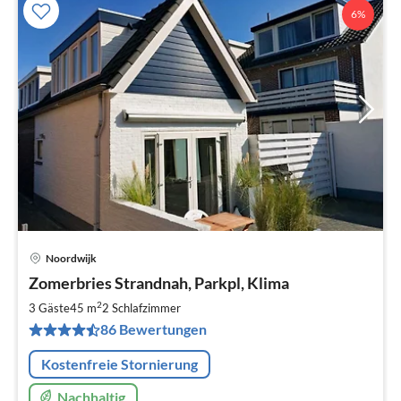
6%
Noordwijk
Pre
Zomerbries Strandnah, Parkpl, Klima
ab
1
2
3 Gäste
45 m
2
Schlafzimmer
pr
86 Bewertungen
Na
Kostenfreie Stornierung
Nachhaltig