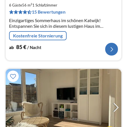
8
2
6 Gäste
56 m
1
Schlafzimmer
pr
15 Bewertungen
Na
Einzigartiges Sommerhaus im schönen Katwijk!
Entspannen Sie sich in diesem lustigen Haus im
maritimen Stil für ein tolles Urlaubserlebnis. Nur wenige
Kostenfreie Stornierung
Gehminuten vom Strand und den Restaurants entfernt.
85
€
ab
/ Nacht