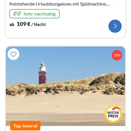
freistehende Urlaubbungalows mit Spülmachine,
eigener Terrasse, Rasenfläche und Parkmöglichkeit
Sehr nachhaltig
direkt am Bungalow. Incl W-Lan
109
€
ab
/ Nacht
10%
Top-Inserat