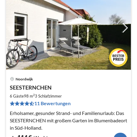
Noordwijk
Pre
SEESTERNCHEN
ab
1
2
6 Gäste
98 m
3
Schlafzimmer
pr
11 Bewertungen
Na
Erholsamer, gesunder Strand- und Familienurlaub: Das
SEESTERNCHEN mit großem Garten im Blumenbadeort
in Süd-Holland.