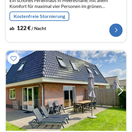
Ein schönes Ferienhaus in Meeresnähe, mit allem
Komfort für maximal vier Personen im grünen
Ferienpark “het Lappennest”. Ferienhaus mit einem
Kostenfreie Stornierung
schönen Garten
122
€
ab
/ Nacht