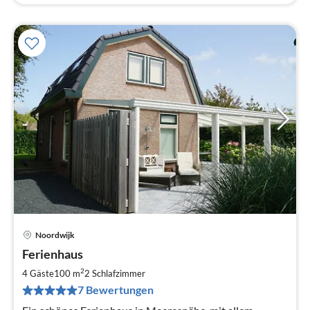
Noordwijk
Pre
Ferienhaus
ab
1
2
4 Gäste
100 m
2
Schlafzimmer
pr
7 Bewertungen
Na