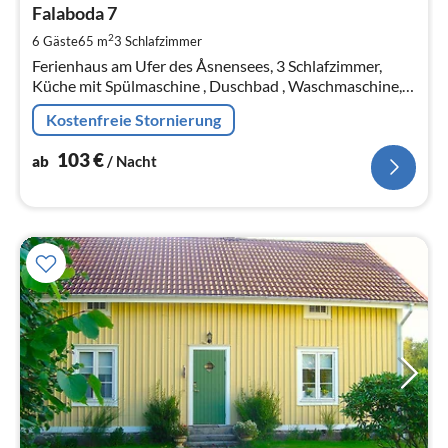
1
Falaboda 7
pr
2
6 Gäste
65 m
3
Schlafzimmer
Na
Ferienhaus am Ufer des Åsnensees, 3 Schlafzimmer,
Küche mit Spülmaschine , Duschbad , Waschmaschine,
Wohnraum mit Kamin, TV, Wintergarten, Ruderboot,
Kostenfreie Stornierung
Kanu, Nichtraucherhaus
103
€
ab
/ Nacht