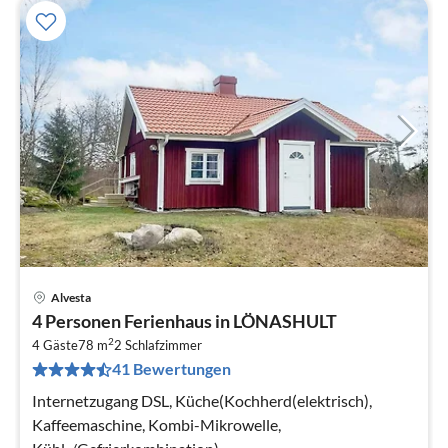
Alvesta
Pre
4 Personen Ferienhaus in LÖNASHULT
ab
2
1
4 Gäste
78 m
2
Schlafzimmer
41 Bewertungen
pr
Na
Internetzugang DSL, Küche(Kochherd(elektrisch),
Kaffeemaschine, Kombi-Mikrowelle,