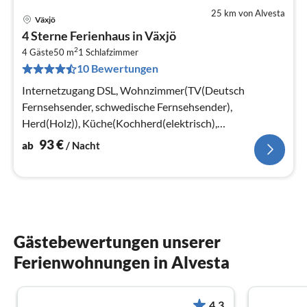
25 km von Alvesta
Växjö
Pre
4 Sterne Ferienhaus in Växjö
ab
2
9
4 Gäste
50 m
1
Schlafzimmer
10 Bewertungen
pr
Na
Internetzugang DSL, Wohnzimmer(TV(Deutsch
Fernsehsender, schwedische Fernsehsender),
Herd(Holz)), Küche(Kochherd(elektrisch),
Kaffeemaschine, Kühl-/Gefrierkombination)
93
€
ab
/ Nacht
Gästebewertungen unserer
Ferienwohnungen in Alvesta
4.3