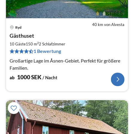
40 km von Alvesta
Ryd
Pre
Gästhuset
ab
1
2
10 Gäste
150 m
2
Schlafzimmer
pr
1 Bewertung
Na
Großartige Lage im Åsnen-Gebiet. Perfekt für größere
Familien.
1000
SEK
ab
/ Nacht