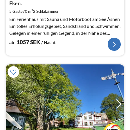
1
Eken.
pr
2
5 Gäste
70 m
2
Schlafzimmer
Na
Ein Ferienhaus mit Sauna und Motorboot am See Åsnen
Ein tolles Erholungsgebiet, Sandstrand und Schwimmen.
Gelegen in einer ruhigen Gegend, in der Nähe des
Åsnen-Nationalparks
1057
SEK
ab
/ Nacht