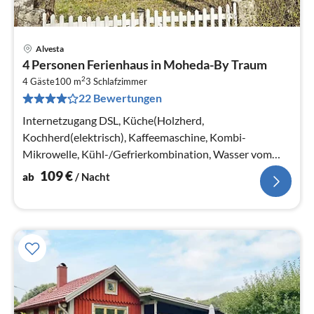
Alvesta
Pre
4 Personen Ferienhaus in Moheda-By Traum
ab
2
1
4 Gäste
100 m
3
Schlafzimmer
22 Bewertungen
pr
Na
Internetzugang DSL, Küche(Holzherd,
Kochherd(elektrisch), Kaffeemaschine, Kombi-
Mikrowelle, Kühl-/Gefrierkombination, Wasser vom
Brunnen), Wohn-/Schlafzimmer(Kaminofen,
109
€
ab
/ Nacht
Herd(Holz))