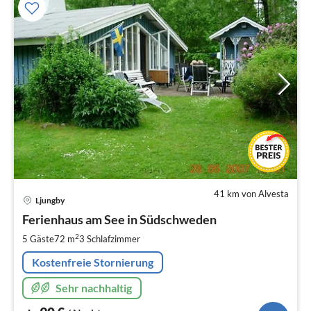
41 km von Alvesta
Pre
Ljungby
ab
9
Ferienhaus am See in Südschweden
pr
2
5 Gäste
72 m
3
Schlafzimmer
Na
Kostenfreie Stornierung
Sehr nachhaltig