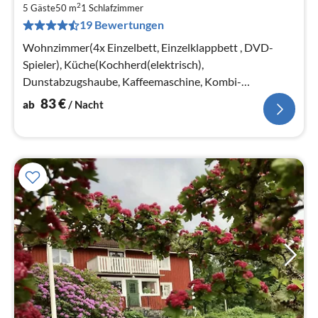
2
8
5 Gäste
50 m
1
Schlafzimmer
19 Bewertungen
pr
Na
Wohnzimmer(4x Einzelbett, Einzelklappbett , DVD-
Spieler), Küche(Kochherd(elektrisch),
Dunstabzugshaube, Kaffeemaschine, Kombi-
Mikrowelle, Spülmaschine, Kühlschrank(+ Gefrierfach)
83
€
ab
/ Nacht