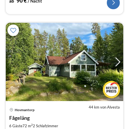
90
€
ab
/ Nacht
44 km von Alvesta
Pre
Hovmantorp
ab
2
Fågeläng
pr
2
6 Gäste
72 m
2
Schlafzimmer