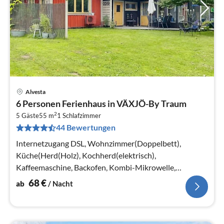
Alvesta
Pre
6 Personen Ferienhaus in VÄXJÖ-By Traum
ab
2
6
5 Gäste
55 m
1
Schlafzimmer
44 Bewertungen
pr
Na
Internetzugang DSL, Wohnzimmer(Doppelbett),
Küche(Herd(Holz), Kochherd(elektrisch),
Kaffeemaschine, Backofen, Kombi-Mikrowelle,
Kühlschrank(+ Gefrierfach), Tiefkühlschrank(1-59L))
68
€
ab
/ Nacht