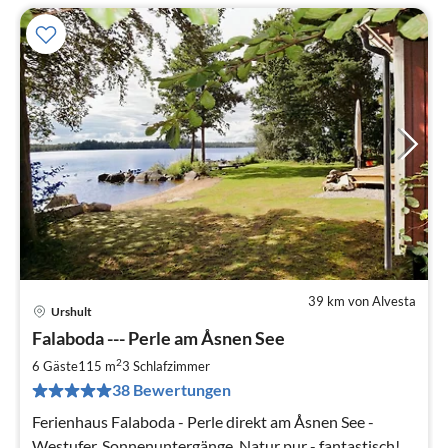
39 km von Alvesta
Urshult
Pre
Falaboda --- Perle am Åsnen See
ab
5
2
6 Gäste
115 m
3
Schlafzimmer
pr
38 Bewertungen
Na
Ferienhaus Falaboda - Perle direkt am Åsnen See -
Westufer, Sonnenuntergänge, Natur pur - fantastisch!