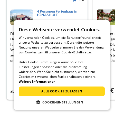
4 Personen Ferienhaus in
LÖNASHULT
Alvesta
Diese Webseite verwendet Cookies.
Dieses Cottage ist perfekt für Naturliebhaber!
Dieses Feri
Wir verwenden Cookies, um die Benutzerfreundlichkeit
Die Nähe zum Åsnen Nationalpark ist
Geräumiger
unserer Website zu verbessern. Durch die weitere
fantastisch, und wir haben es genossen, die
Treffen, Di
Nutzung unserer Webseite stimmen Sie der Verwendung
Wanderwege zu erkunden, Die Küche war gut
um einige 
von Cookies gemäß unserer Cookie-Richtlinie zu.
ausgestattet, was es einfach machte, nach
coolen Orte
unseren Abenteuern Mahlzeiten zuzubereiten,
einige äst
Unter Cookie-Einstellungen können Sie Ihre
geliebt!
Einstellungen anpassen oder die Zustimmung
widerrufen. Wenn Sie nicht zustimmen, werden nur
Cookies mit wesentlichen Funktionalitäten aktiviert.
Weitere Informationen
140€
82€
ab
Nacht
ab
ALLE COOKIES ZULASSEN
COOKIE-EINSTELLUNGEN