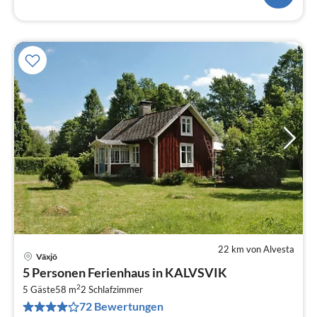
22 km von Alvesta
Växjö
Pre
5 Personen Ferienhaus in KALVSVIK
ab
2
4
5 Gäste
58 m
2
Schlafzimmer
72 Bewertungen
pr