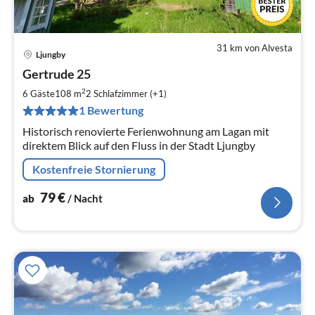
31 km von Alvesta
Ljungby
Pre
Gertrude 25
ab
7
2
6 Gäste
108 m
2
Schlafzimmer (+1)
pr
1 Bewertung
Na
Historisch renovierte Ferienwohnung am Lagan mit
direktem Blick auf den Fluss in der Stadt Ljungby
Kostenfreie Stornierung
79
€
ab
/ Nacht