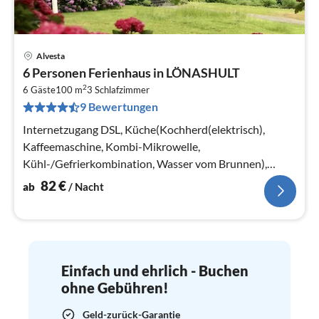
Alvesta
Pre
6 Personen Ferienhaus in LÖNASHULT
ab
2
8
6 Gäste
100 m
3
Schlafzimmer
9 Bewertungen
pr
Na
Internetzugang DSL, Küche(Kochherd(elektrisch),
Kaffeemaschine, Kombi-Mikrowelle,
Kühl-/Gefrierkombination, Wasser vom Brunnen),
Wohn-/Schlafzimmer, Schlafzimmer(Doppelbett)
82
€
ab
/ Nacht
Einfach und ehrlich - Buchen
ohne Gebühren!
Geld-zurück-Garantie