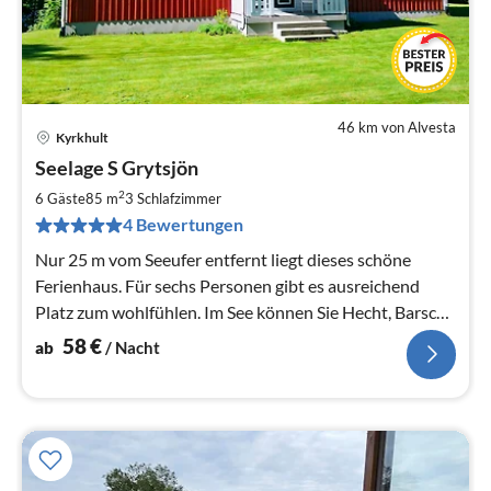
46 km von Alvesta
Kyrkhult
Pre
Seelage S Grytsjön
ab
5
2
6 Gäste
85 m
3
Schlafzimmer
pr
4 Bewertungen
Na
Nur 25 m vom Seeufer entfernt liegt dieses schöne
Ferienhaus. Für sechs Personen gibt es ausreichend
Platz zum wohlfühlen. Im See können Sie Hecht, Barsch
und Zander angeln.
58
€
ab
/ Nacht