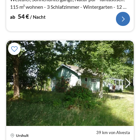
115 m² wohnen - 3 Schlafzimmer - Wintergarten - 12 m
Strand - 1400 m² Area
54
€
ab
/ Nacht
39 km von Alvesta
Pre
Urshult
ab