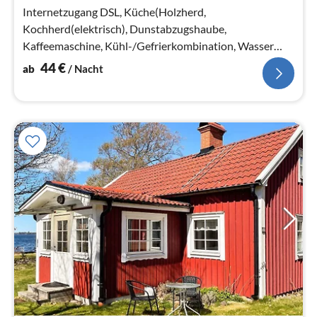
Na
Internetzugang DSL, Küche(Holzherd,
Kochherd(elektrisch), Dunstabzugshaube,
Kaffeemaschine, Kühl-/Gefrierkombination, Wasser
vom Brunnen), Wohn-/Schlafzimmer(Herd(Kachel))
44
€
ab
/ Nacht