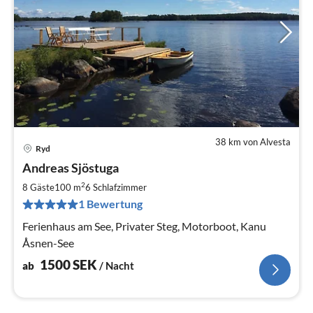
38 km von Alvesta
Ryd
Pre
Andreas Sjöstuga
ab
1
2
8 Gäste
100 m
6
Schlafzimmer
pr
1 Bewertung
Na
Ferienhaus am See, Privater Steg, Motorboot, Kanu
Åsnen-See
1500
SEK
ab
/ Nacht