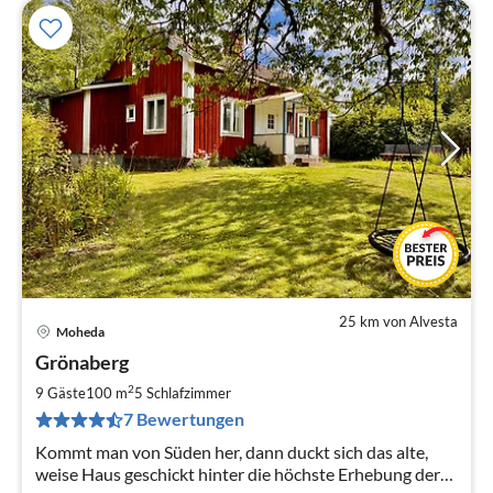
25 km von Alvesta
Moheda
Pre
Grönaberg
ab
1
2
9 Gäste
100 m
5
Schlafzimmer
pr
7 Bewertungen
Na
Kommt man von Süden her, dann duckt sich das alte,
weise Haus geschickt hinter die höchste Erhebung der