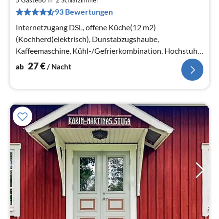
5 Gäste
60 m
2
Schlafzimmer
pr
93 Bewertungen
Na
Internetzugang DSL, offene Küche(12 m2)
(Kochherd(elektrisch), Dunstabzugshaube,
Kaffeemaschine, Kühl-/Gefrierkombination, Hochstuhl),
Wohn-/Schlafzimmer(8 m2)
27
€
ab
/ Nacht