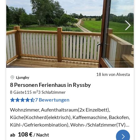
18 km von Alvesta
Ljungby
Pre
8 Personen Ferienhaus in Ryssby
ab
2
1
8 Gäste
115 m
3
Schlafzimmer
7 Bewertungen
pr
Na
Wohnzimmer, Aufenthaltsraum(2x Einzelbett),
Küche(Kochherd(elektrisch), Kaffeemaschine, Backofen,
Kühl-/Gefrierkombination), Wohn-/Schlafzimmer(TV),
Schlafzimmer(2x Etagenbett)
108
€
ab
/ Nacht