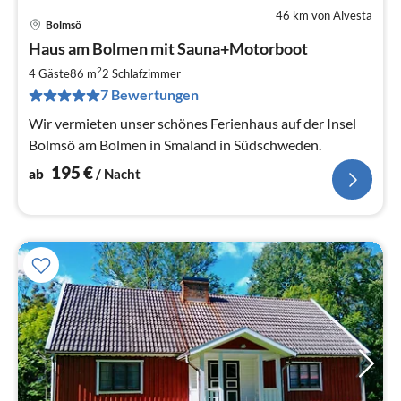
46 km von Alvesta
Bolmsö
Pre
Haus am Bolmen mit Sauna+Motorboot
ab
1
2
4 Gäste
86 m
2
Schlafzimmer
pr
7 Bewertungen
Na
Wir vermieten unser schönes Ferienhaus auf der Insel
Bolmsö am Bolmen in Smaland in Südschweden.
195
€
ab
/ Nacht