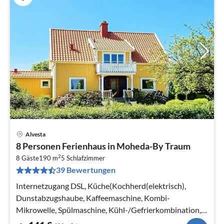
Alvesta
Pre
8 Personen Ferienhaus in Moheda-By Traum
ab
2
1
8 Gäste
190 m
5
Schlafzimmer
39 Bewertungen
pr
Na
Internetzugang DSL, Küche(Kochherd(elektrisch),
Dunstabzugshaube, Kaffeemaschine, Kombi-
Mikrowelle, Spülmaschine, Kühl-/Gefrierkombination,
Wasser vom Brunnen)