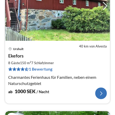
40 km von Alvesta
Urshult
Pre
Ekefors
ab
1
2
8 Gäste
150 m
7
Schlafzimmer
pr
1 Bewertung
Na
Charmantes Ferienhaus für Familien, neben einem
Naturschutzgebiet
1000
SEK
ab
/ Nacht