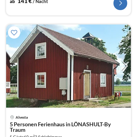
141
€
ab
/ Nacht
Alvesta
Pre
5 Personen Ferienhaus in LÖNASHULT-By
ab
Traum
2
2