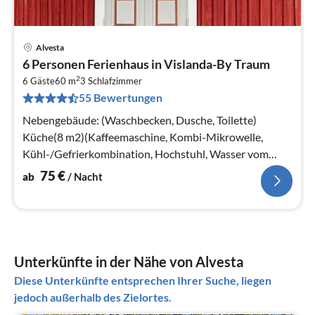
Alvesta
Pre
6 Personen Ferienhaus in Vislanda-By Traum
ab
2
7
6 Gäste
60 m
3
Schlafzimmer
55 Bewertungen
pr
Na
Nebengebäude: (Waschbecken, Dusche, Toilette)
Küche(8 m2)(Kaffeemaschine, Kombi-Mikrowelle,
Kühl-/Gefrierkombination, Hochstuhl, Wasser vom
Brunnen, elektrische Kochplatten)
75
€
ab
/ Nacht
Unterkünfte in der Nähe von Alvesta
Diese Unterkünfte entsprechen Ihrer Suche, liegen
jedoch außerhalb des Zielortes.