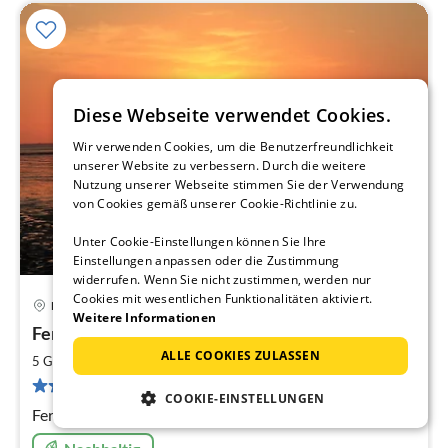
Diese Webseite verwendet Cookies.
Wir verwenden Cookies, um die Benutzerfreundlichkeit
unserer Website zu verbessern. Durch die weitere
Nutzung unserer Webseite stimmen Sie der Verwendung
von Cookies gemäß unserer Cookie-Richtlinie zu.
Unter Cookie-Einstellungen können Sie Ihre
Einstellungen anpassen oder die Zustimmung
widerrufen. Wenn Sie nicht zustimmen, werden nur
Cookies mit wesentlichen Funktionalitäten aktiviert.
Esens
Weitere Informationen
Pre
Ferienwohnung Strutz
ab
6
ALLE COOKIES ZULASSEN
2
5 Gäste
85 m
2
Schlafzimmer
pr
14 Bewertungen
COOKIE-EINSTELLUNGEN
Na
Ferienwohnung Strutz in Esens / Bensersiel