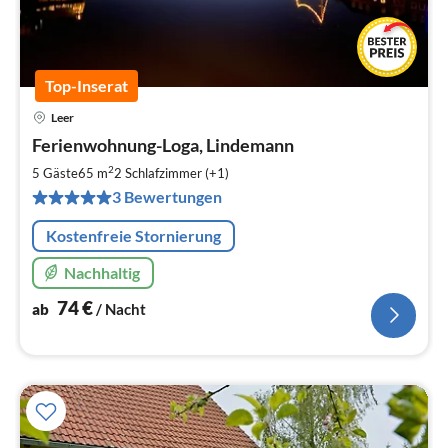
Top-Inserat
Leer
Pre
Ferienwohnung-Loga, Lindemann
ab
7
2
5 Gäste
65 m
2
Schlafzimmer (+1)
pr
3 Bewertungen
Na
Kostenfreie Stornierung
Nachhaltig
74
€
ab
/ Nacht