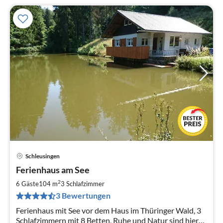
Schleusingen
Pre
Ferienhaus am See
ab
8
2
6 Gäste
104 m
3
Schlafzimmer
pr
3 Bewertungen
Na
Ferienhaus mit See vor dem Haus im Thüringer Wald, 3
Schlafzimmern mit 8 Betten, Ruhe und Natur sind hier