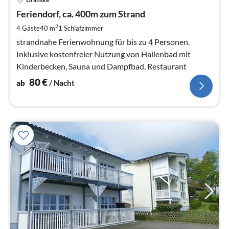
ab
8
Feriendorf, ca. 400m zum Strand
pr
2
4 Gäste
40 m
1
Schlafzimmer
Na
strandnahe Ferienwohnung für bis zu 4 Personen.
Inklusive kostenfreier Nutzung von Hallenbad mit
Kinderbecken, Sauna und Dampfbad, Restaurant
80
€
ab
/ Nacht