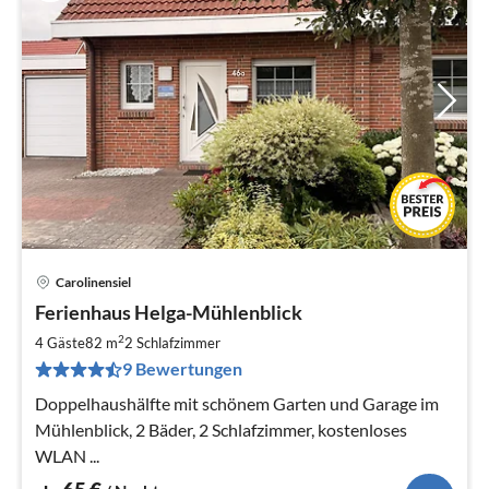
Carolinensiel
Pre
Ferienhaus Helga-Mühlenblick
ab
6
2
4 Gäste
82 m
2
Schlafzimmer
pr
9 Bewertungen
Na
Doppelhaushälfte mit schönem Garten und Garage im
Mühlenblick, 2 Bäder, 2 Schlafzimmer, kostenloses
WLAN ...