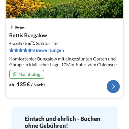
Bergen
Pre
Bettis Bungalow
ab
1
2
4 Gäste
76 m
1
Schlafzimmer
pr
8 Bewertungen
Na
Komfortabler Bungalow mit eingezäunten Garten und
Garage in idyllischer Lage. 10Min. Fahrt zum Chiemsee
Nachhaltig
135
€
ab
/ Nacht
Einfach und ehrlich - Buchen
ohne Gebühren!