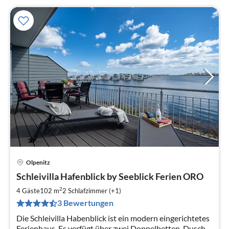
Olpenitz
Pre
Schleivilla Hafenblick by Seeblick Ferien ORO
ab
1
2
4 Gäste
102 m
2
Schlafzimmer (+1)
pr
3 Bewertungen
Na
Die Schleivilla Habenblick ist ein modern eingerichtetes
Ferienhaus. Es verfügt über zwei Doppelbetten, Dusche,