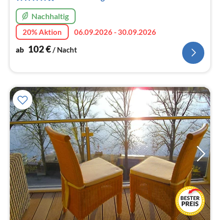
Na
Nachhaltig
20% Aktion
06.09.2026 - 30.09.2026
102
€
ab
/ Nacht