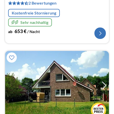
pr
2 Bewertungen
Na
Kostenfreie Stornierung
Sehr nachhaltig
653
€
ab
/ Nacht