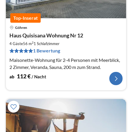
Top-Inserat
Göhren
Pre
Haus Quisisana Wohnung Nr 12
ab
1
2
4 Gäste
56 m
1
Schlafzimmer
pr
1 Bewertung
Na
Maisonette-Wohnung für 2-4 Personen mit Meerblick,
2 Zimmer, Veranda, Sauna, 200 m zum Strand.
112
€
ab
/ Nacht