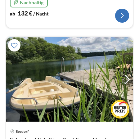
Nachhaltig
132
€
ab
/ Nacht
Seedorf
Pre