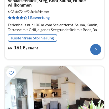
Schaalseeblick, Steg, Boot,Sauna, Hunde
ab
willkommen
1
2
6 Gäste
72 m
2
Schlafzimmer
pr
Na
1 Bewertung
Ferienhaus nur 100 m vom See entfernt. Sauna, Kamin,
Terrasse mit Grill, eigenes Seegrundstück mit Boot, Bade
& Angelmöglichkeit, Hunde willkommen
Kostenfreie Stornierung
161
€
ab
/ Nacht