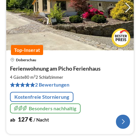
Top-Inserat
Doberschau
Pre
Ferienwohnung am Picho Ferienhaus
ab
1
2
4 Gäste
80 m
2
Schlafzimmer
pr
2 Bewertungen
Na
Kostenfreie Stornierung
Besonders nachhaltig
127
€
ab
/ Nacht