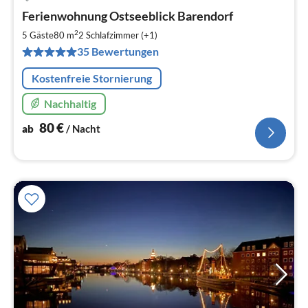
Pre
Ferienwohnung Ostseeblick Barendorf
ab
8
2
5 Gäste
80 m
2
Schlafzimmer (+1)
pr
35 Bewertungen
Na
Kostenfreie Stornierung
Nachhaltig
80
€
ab
/ Nacht