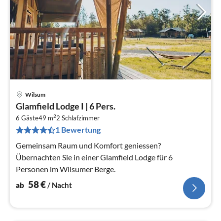
Wilsum
Pre
Glamfield Lodge I | 6 Pers.
ab
2
5
6 Gäste
49 m
2
Schlafzimmer
1 Bewertung
pr
Na
Gemeinsam Raum und Komfort geniessen?
Übernachten Sie in einer Glamfield Lodge für 6
Personen im Wilsumer Berge.
58
€
ab
/ Nacht