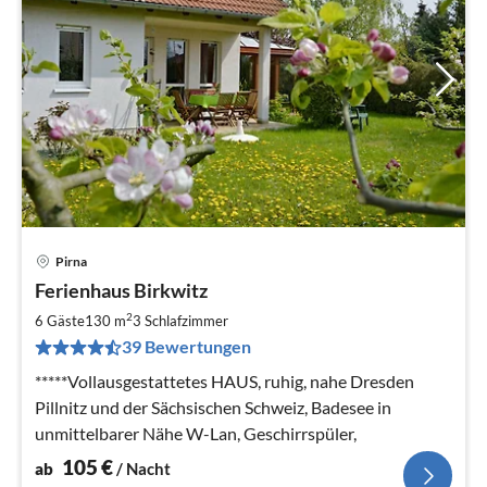
Pirna
Pre
Ferienhaus Birkwitz
ab
1
2
6 Gäste
130 m
3
Schlafzimmer
pr
39 Bewertungen
Na
*****Vollausgestattetes HAUS, ruhig, nahe Dresden
Pillnitz und der Sächsischen Schweiz, Badesee in
unmittelbarer Nähe W-Lan, Geschirrspüler,
105
€
ab
/ Nacht