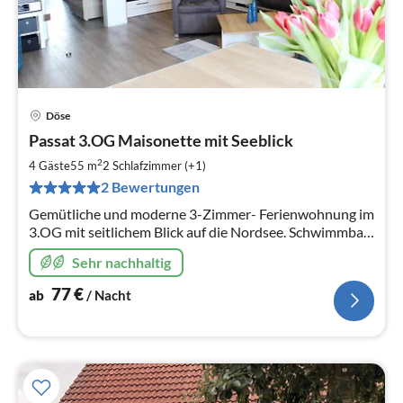
Döse
Pre
Passat 3.OG Maisonette mit Seeblick
ab
7
2
4 Gäste
55 m
2
Schlafzimmer (+1)
pr
2 Bewertungen
Na
Gemütliche und moderne 3-Zimmer- Ferienwohnung im
3.OG mit seitlichem Blick auf die Nordsee. Schwimmbad
und Sauna im Haus. 150 m zum Strand.
Sehr nachhaltig
77
€
ab
/ Nacht