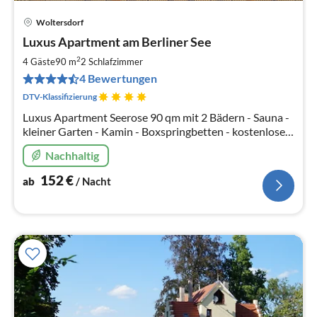
Woltersdorf
Pre
Luxus Apartment am Berliner See
ab
1
2
4 Gäste
90 m
2
Schlafzimmer
pr
4 Bewertungen
Na
DTV-Klassifizierung
Luxus Apartment Seerose 90 qm mit 2 Bädern - Sauna -
kleiner Garten - Kamin - Boxspringbetten - kostenlose
Kanus - 1 x kostenloser Parkplatz - Tischtennis - Wlan
Nachhaltig
frei
152
€
ab
/ Nacht