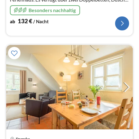
E-Ladesäule, abschliessbarer Fahrradschuppen,
Besonders nachhaltig
Finnische Saune und he...
132
€
ab
/ Nacht
Pre
Dranske