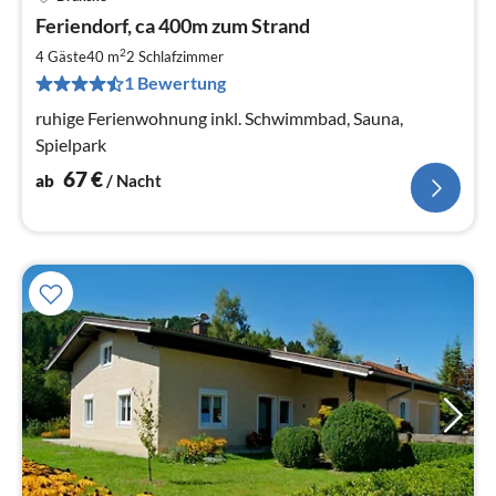
Pre
Feriendorf, ca 400m zum Strand
ab
6
2
4 Gäste
40 m
2
Schlafzimmer
pr
1 Bewertung
Na
ruhige Ferienwohnung inkl. Schwimmbad, Sauna,
Spielpark
67
€
ab
/ Nacht