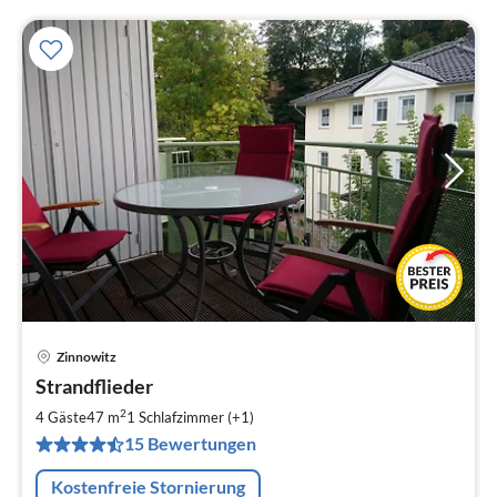
Zinnowitz
Pre
Strandflieder
ab
6
2
4 Gäste
47 m
1
Schlafzimmer (+1)
pr
15 Bewertungen
Na
Kostenfreie Stornierung