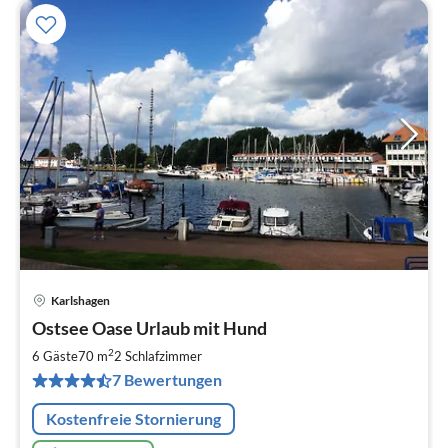
Karlshagen
Pre
Ostsee Oase Urlaub mit Hund
ab
1
2
6 Gäste
70 m
2
Schlafzimmer
pr
7 Bewertungen
Na
Kostenfreie Stornierung