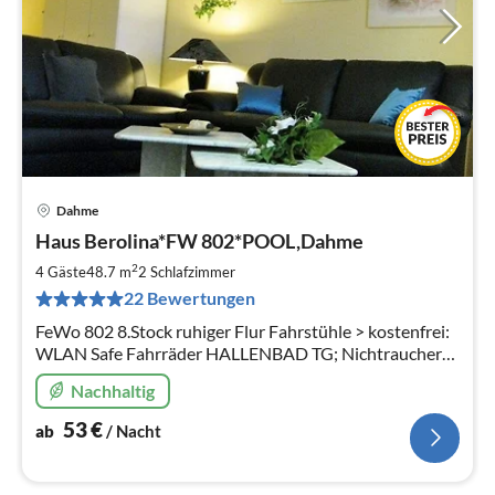
Dahme
Pre
Haus Berolina*FW 802*POOL,Dahme
ab
5
2
4 Gäste
48.7 m
2
Schlafzimmer
pr
22 Bewertungen
Na
FeWo 802 8.Stock ruhiger Flur Fahrstühle > kostenfrei:
WLAN Safe Fahrräder HALLENBAD TG; Nichtraucher
VIELE STAMMGÄSTE strandnah keine Tiere
Nachhaltig
53
€
ab
/ Nacht