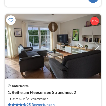
20%
Untergöhren
Pre
1. Reihe am Fleesensee Strandnest 2
ab
1
2
5 Gäste
76 m
2
Schlafzimmer
pr
25 Bewertungen