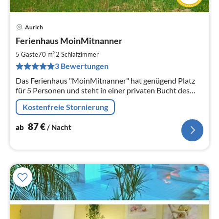
Aurich
Pre
Ferienhaus MoinMitnanner
ab
8
2
5 Gäste
70 m
2
Schlafzimmer
pr
3 Bewertungen
Na
Das Ferienhaus "MoinMitnanner" hat genügend Platz
für 5 Personen und steht in einer privaten Bucht des
schönen Badesee Tannenhausen bei Aurich im Herzen
Kostenfreie Stornierung
Ostfrieslands.
87
€
ab
/ Nacht