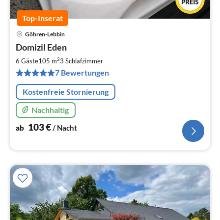
Top-Inserat
Göhren-Lebbin
Pre
Domizil Eden
ab
1
2
6 Gäste
105 m
3
Schlafzimmer
pr
7 Bewertungen
Na
Kostenfreie Stornierung
Nachhaltig
103
€
ab
/ Nacht