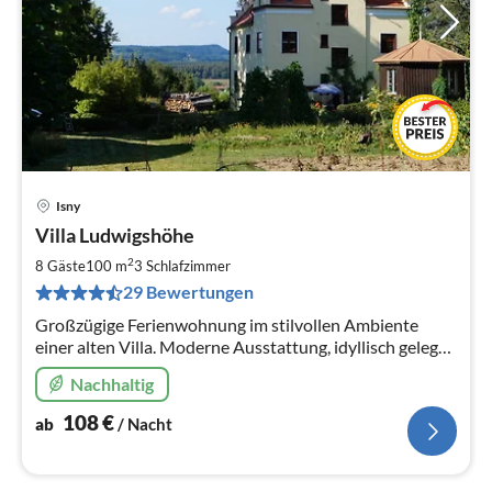
Isny
Pre
Villa Ludwigshöhe
ab
1
2
8 Gäste
100 m
3
Schlafzimmer
pr
29 Bewertungen
Na
Großzügige Ferienwohnung im stilvollen Ambiente
einer alten Villa. Moderne Ausstattung, idyllisch gelegen
nahe Isny, schönes Waldbad und großer
Nachhaltig
Familienspielplatz gleich nebenan
108
€
ab
/ Nacht