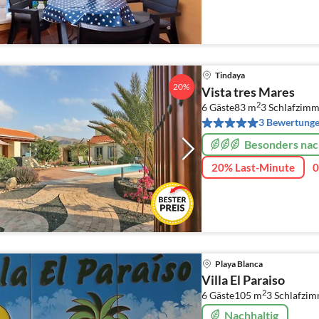
Nähe Strand
Tindaya
20%
Vista tres Mares
2
6 Gäste
83 m
3
Schlafzimm
3 Bewertung
Besonders nac
20% Last-Minute
0
Playa Blanca
Villa El Paraiso
2
6 Gäste
105 m
3
Schlafzi
Nachhaltig