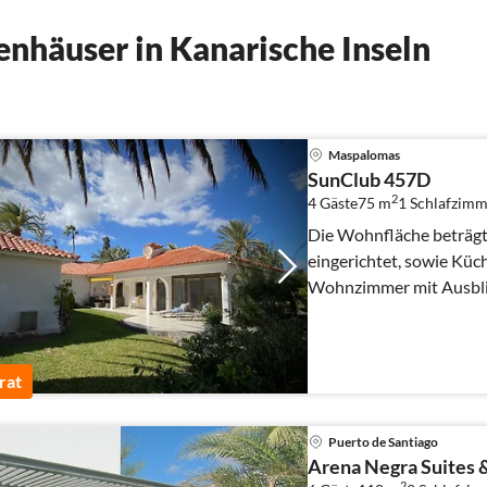
nhäuser in Kanarische Inseln
Maspalomas
SunClub 457D
2
4 Gäste
75 m
1
Schlafzimm
Die Wohnfläche beträgt
eingerichtet, sowie Küc
Wohnzimmer mit Ausblick
verfügt über einen behe
rat
Puerto de Santiago
Arena Negra Suites 
2