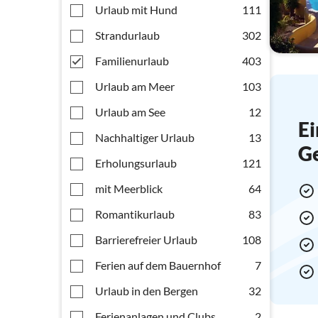
Urlaub mit Hund
111
Strandurlaub
302
Familienurlaub
403
Urlaub am Meer
103
Urlaub am See
12
Ei
Nachhaltiger Urlaub
13
G
Erholungsurlaub
121
mit Meerblick
64
Romantikurlaub
83
Barrierefreier Urlaub
108
Ferien auf dem Bauernhof
7
Urlaub in den Bergen
32
Ferienanlagen und Clubs
2