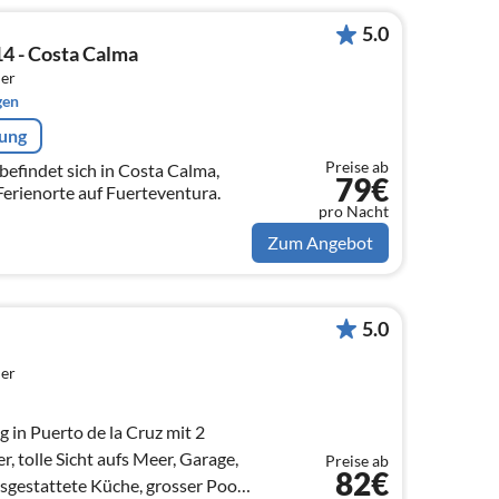
5.0
4 - Costa Calma
er
gen
rung
Preise ab
efindet sich in Costa Calma,
79€
Ferienorte auf Fuerteventura.
pro Nacht
Zum Angebot
5.0
er
in Puerto de la Cruz mit 2
r, tolle Sicht aufs Meer, Garage,
Preise ab
82€
sgestattete Küche, grosser Pool,