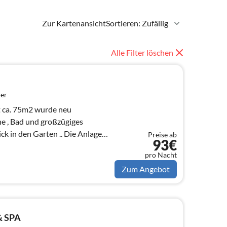
Zur Kartenansicht
Sortieren: Zufällig
Alle Filter löschen
er
 ca. 75m2 wurde neu
he , Bad und großzügiges
 in den Garten .. Die Anlage
Preise ab
93€
izten Pool,
pro Nacht
Zum Angebot
& SPA