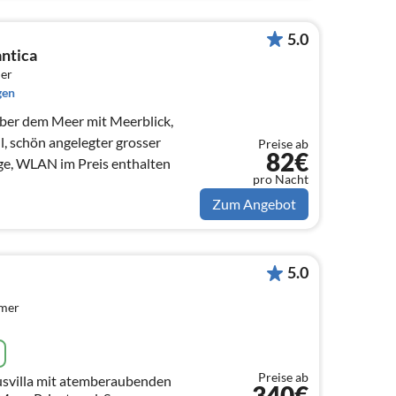
5.0
antica
er
gen
it Meerblick,
l, schön angelegter grosser
Preise ab
82€
ge, WLAN im Preis enthalten
pro Nacht
Zum Angebot
5.0
mmer
Preise ab
svilla mit atemberaubenden
340€