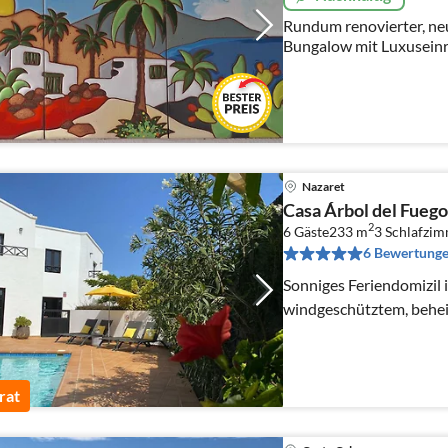
Rundum renovierter, neu
Bungalow mit Luxuseinr
ruhiger Lage - uneinseh
Nazaret
Casa Árbol del Fuego
2
6 Gäste
233 m
3
Schlafzi
6 Bewertung
Sonniges Feriendomizil i
windgeschütztem, behei
rat