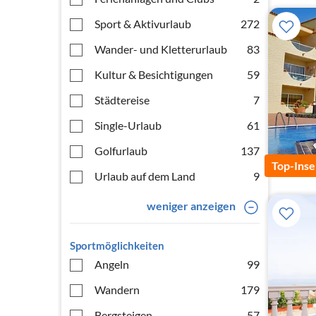
Sport & Aktivurlaub
272
Wander- und Kletterurlaub
83
Kultur & Besichtigungen
59
Städtereise
7
Single-Urlaub
61
Golfurlaub
137
Top-Inse
Urlaub auf dem Land
9
weniger anzeigen
Sportmöglichkeiten
Angeln
99
Wandern
179
Bergsteigen
57