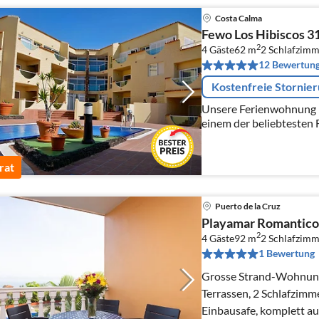
Costa Calma
Fewo Los Hibiscos 31
2
4 Gäste
62 m
2
Schlafzimm
12 Bewertun
Kostenfreie Stornie
Unsere Ferienwohnung b
einem der beliebtesten 
rat
Puerto de la Cruz
Playamar Romantico
2
4 Gäste
92 m
2
Schlafzimm
1 Bewertung
Grosse Strand-Wohnung 
Terrassen, 2 Schlafzimme
Einbausafe, komplett au