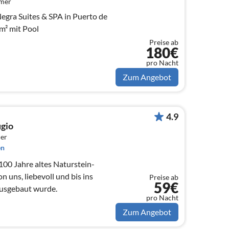
mmer
gra Suites & SPA in Puerto de
 m² mit Pool
Preise ab
180€
pro Nacht
Zum Angebot
4.9
ugio
er
en
 100 Jahre altes Naturstein-
n uns, liebevoll und bis ins
Preise ab
59€
 ausgebaut wurde.
pro Nacht
Zum Angebot