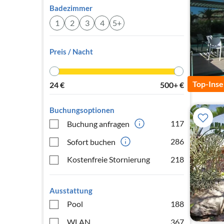
Badezimmer
1
2
3
4
5+
Preis / Nacht
Top-Inse
24
€
500+
€
Buchungsoptionen
117
Buchung anfragen
286
Sofort buchen
Kostenfreie Stornierung
218
Ausstattung
Pool
188
WLAN
367