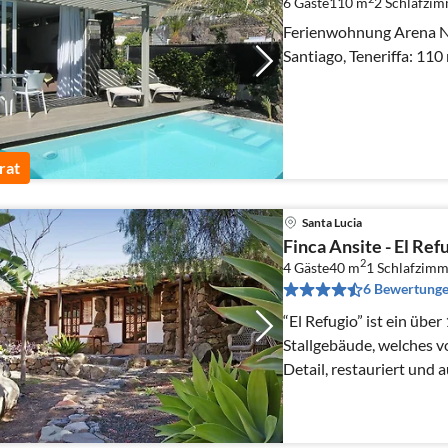
6 Gäste
110 m
2
Schlafzi
Ferienwohnung Arena Ne
Santiago, Teneriffa: 110
rat
Santa Lucia
Finca Ansite - El Ref
2
4 Gäste
40 m
1
Schlafzimm
6 Bewertung
“El Refugio” ist ein über
Stallgebäude, welches vo
Detail, restauriert und