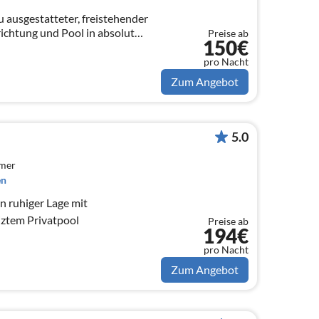
 ausgestatteter, freistehender
ichtung und Pool in absolut
Preise ab
150€
bar - in der Nähe des Yachthafens
pro Nacht
Zum Angebot
5.0
mmer
en
n ruhiger Lage mit
ztem Privatpool
Preise ab
194€
pro Nacht
Zum Angebot