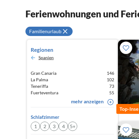
Ferienwohnungen und Ferie
Familienurlaub
Regionen
Spanien
Gran Canaria
146
La Palma
102
Teneriffa
73
Fuerteventura
55
mehr anzeigen
Top-Inse
Schlafzimmer
1
2
3
4
5+