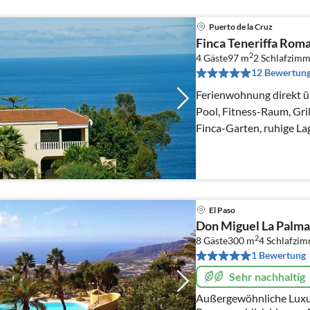
Puerto de la Cruz
Finca Teneriffa Rom
2
4 Gäste
97 m
2
Schlafzimm
12 Bewertun
Ferienwohnung direkt über dem Meer m
Pool, Fitness-Raum, Gril
Finca-Garten, ruhige La
El Paso
Don Miguel La Palma
2
8 Gäste
300 m
4
Schlafzi
1 Bewertung
Sehr nachhaltig
Außergewöhnliche Luxu