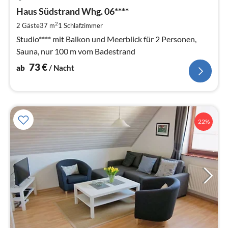
ab
7
Haus Südstrand Whg. 06****
pr
2
2 Gäste
37 m
1
Schlafzimmer
Na
Studio**** mit Balkon und Meerblick für 2 Personen,
Sauna, nur 100 m vom Badestrand
73
€
ab
/ Nacht
22%