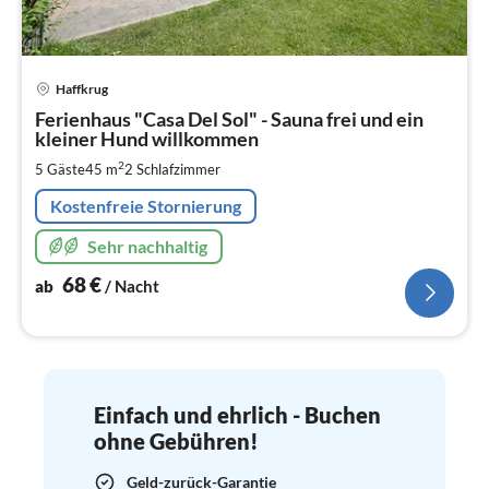
Pre
Haffkrug
ab
6
Ferienhaus "Casa Del Sol" - Sauna frei und ein
kleiner Hund willkommen
pr
Na
2
5 Gäste
45 m
2
Schlafzimmer
Kostenfreie Stornierung
Sehr nachhaltig
68
€
ab
/ Nacht
Einfach und ehrlich - Buchen
ohne Gebühren!
Geld-zurück-Garantie