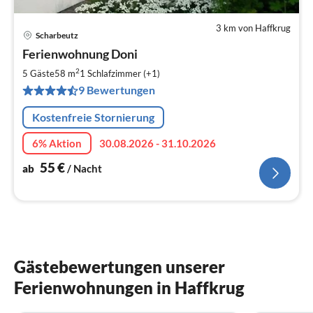
3 km von Haffkrug
Scharbeutz
Pre
Ferienwohnung Doni
ab
5
2
5 Gäste
58 m
1
Schlafzimmer (+1)
pr
9 Bewertungen
Na
Kostenfreie Stornierung
6% Aktion
30.08.2026 - 31.10.2026
55
€
ab
/ Nacht
Gästebewertungen unserer
Ferienwohnungen in Haffkrug