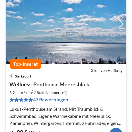
Top-Inserat
3 km von Haffkrug
Sierksdorf
Pre
Wellness-Penthouse Meeresblick
ab
8
2
6 Gäste
77 m
2
Schlafzimmer (+1)
pr
47 Bewertungen
Na
Luxus-Penthouse am Strand. Mit Traumblick &
Schwimmbad. Eigene Wärmekabine mit Meerblick,
Kaminofen, Wintergarten, Internet, 2 Fahrräder, eigener
Strandkorb!!