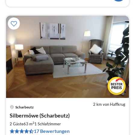
2 km von Haffkrug
Scharbeutz
Pre
Silbermöwe (Scharbeutz)
ab
9
2
2 Gäste
63 m
1
Schlafzimmer
pr
17 Bewertungen