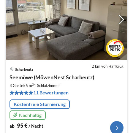
2 km von Haffkrug
Scharbeutz
Pre
Seemöwe (MöwenNest Scharbeutz)
ab
9
2
3 Gäste
56 m
1
Schlafzimmer
pr
11 Bewertungen
Na
Kostenfreie Stornierung
Nachhaltig
95
€
ab
/ Nacht