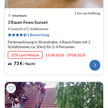
2 km von Haffkrug
Scharbeutz
Pre
3 Raum-Fewo Sunset
ab
7
2
4 Gäste
50 m
2
Schlafzimmer
pr
1 Bewertung
Na
Ferienwohnung in Strandnähe. 3 Raum Fewo mit 2
Schlafzimmer, ca. 50m2 für 2-4 Personen
22% Last-Minute
15.08.2026 - 29.08.2026
73
€
ab
/ Nacht