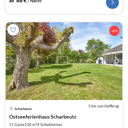
88
€
ab
/ Nacht
10%
3 km von Haffkrug
Scharbeutz
Pre
Ostseeferienhaus Scharbeutz
ab
2
2
11 Gäste
130 m
4
Schlafzimmer