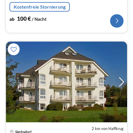
Kostenfreie Stornierung
100
€
ab
/ Nacht
2 km von Haffkrug
Pre
Sierksdorf