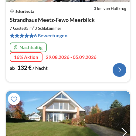
3 km von Haffkrug
Scharbeutz
Pre
Strandhaus Meetz-Fewo Meerblick
ab
1
2
7 Gäste
85 m
3
Schlafzimmer
pr
6 Bewertungen
Na
Nachhaltig
16% Aktion
29.08.2026 - 05.09.2026
132
€
ab
/ Nacht