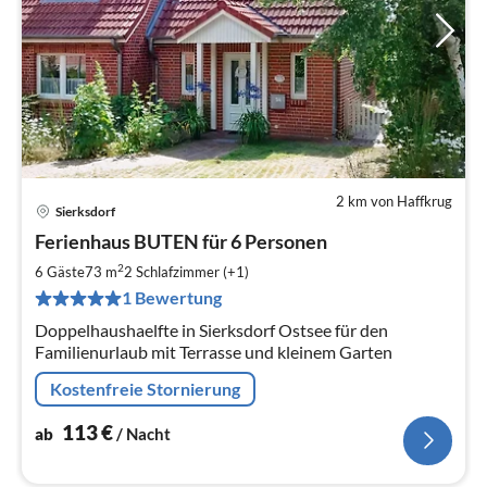
2 km von Haffkrug
Sierksdorf
Pre
Ferienhaus BUTEN für 6 Personen
ab
1
2
6 Gäste
73 m
2
Schlafzimmer (+1)
pr
1 Bewertung
Na
Doppelhaushaelfte in Sierksdorf Ostsee für den
Familienurlaub mit Terrasse und kleinem Garten
Kostenfreie Stornierung
113
€
ab
/ Nacht