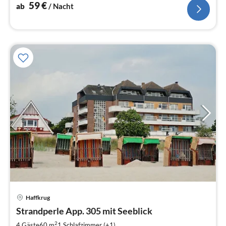
59
€
ab
/ Nacht
Haffkrug
Pre
Strandperle App. 305 mit Seeblick
ab
5
2
4 Gäste
60 m
1
Schlafzimmer (+1)