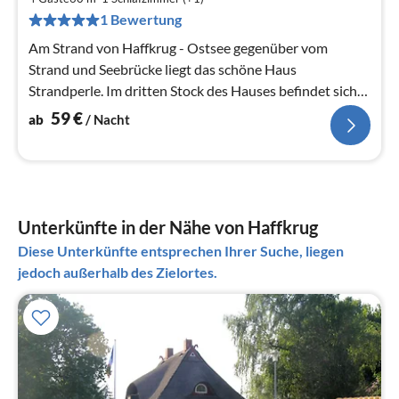
pr
1 Bewertung
Na
Am Strand von Haffkrug - Ostsee gegenüber vom
Strand und Seebrücke liegt das schöne Haus
Strandperle. Im dritten Stock des Hauses befindet sich
unser App. 305, Lift vorhanden.
59
€
ab
/ Nacht
Unterkünfte in der Nähe von Haffkrug
Diese Unterkünfte entsprechen Ihrer Suche, liegen
jedoch außerhalb des Zielortes.