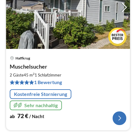
Haffkrug
Pre
Muschelsucher
ab
7
2
2 Gäste
45 m
1
Schlafzimmer
pr
1 Bewertung
Na
Kostenfreie Stornierung
Sehr nachhaltig
72
€
ab
/ Nacht