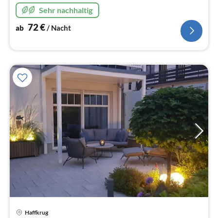
Sehr nachhaltig
72
€
ab
/ Nacht
Pre
Haffkrug
ab