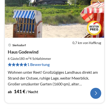
0,7 km von Haffkrug
Sierksdorf
Pre
Haus Godewind
ab
1
2
6 Gäste
180 m
4
Schlafzimmer
pr
1 Bewertung
Na
Wohnen unter Reet! Großzügiges Landhaus direkt am
Strand der Ostsee, ruhige Lage, weiter Meerblick.
Großer umzäunter Garten (1600 qm), alter
Baumbestand.
141
€
ab
/ Nacht