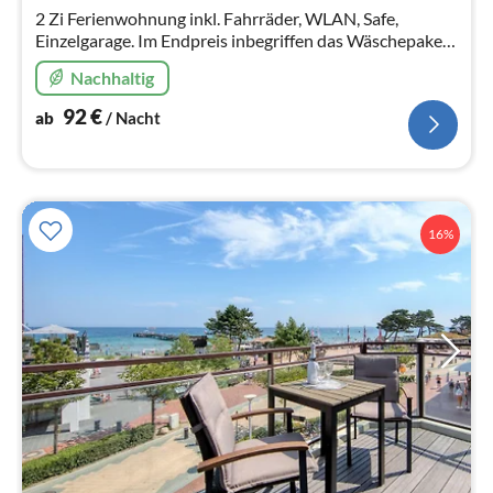
Na
2 Zi Ferienwohnung inkl. Fahrräder, WLAN, Safe,
Einzelgarage. Im Endpreis inbegriffen das Wäschepaket
(Betten bezogen, Handtücher) Zum Strand sind es nur
Nachhaltig
300m.
92
€
ab
/ Nacht
16%