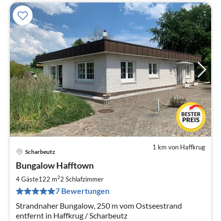
1 km von Haffkrug
Scharbeutz
Pre
Bungalow Hafftown
ab
1
2
4 Gäste
122 m
2
Schlafzimmer
pr
7 Bewertungen
Na
Strandnaher Bungalow, 250 m vom Ostseestrand
entfernt in Haffkrug / Scharbeutz