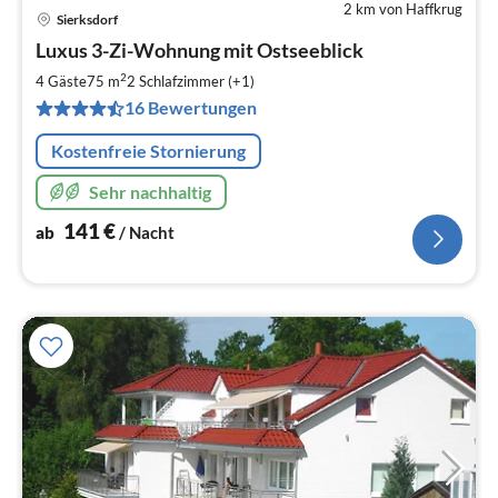
2 km von Haffkrug
Sierksdorf
Pre
Luxus 3-Zi-Wohnung mit Ostseeblick
ab
1
2
4 Gäste
75 m
2
Schlafzimmer (+1)
pr
16 Bewertungen
Na
Kostenfreie Stornierung
Sehr nachhaltig
141
€
ab
/ Nacht