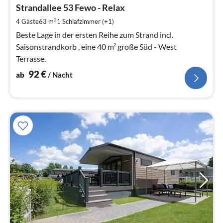
9
Strandallee 53 Fewo - Relax
pr
2
4 Gäste
63 m
1
Schlafzimmer (+1)
Na
Beste Lage in der ersten Reihe zum Strand incl.
Saisonstrandkorb , eine 40 m² große Süd - West
Terrasse.
92
€
ab
/ Nacht