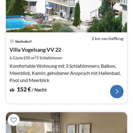
2 km von Haffkrug
Pre
Sierksdorf
ab
1
Villa Vogelsang VV 22
pr
2
6 Gäste
100 m
3
Schlafzimmer
Na
Komfortable Wohnung mit 3 Schlafzimmern, Balkon,
Meerblick, Kamin; gehobener Anspruch mit Hallenbad,
Pool und Meerblick
152
€
ab
/ Nacht