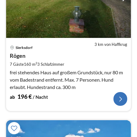
3 km von Haffkrug
Pre
Sierksdorf
ab
1
Rögen
pr
2
7 Gäste
160 m
3
Schlafzimmer
Na
frei stehendes Haus auf großem Grundstück, nur 80 m
vom Badestrand entfernt. Max. 7 Personen. Hund
erlaubt. Hundestrand ca. 300 m
196
€
ab
/ Nacht