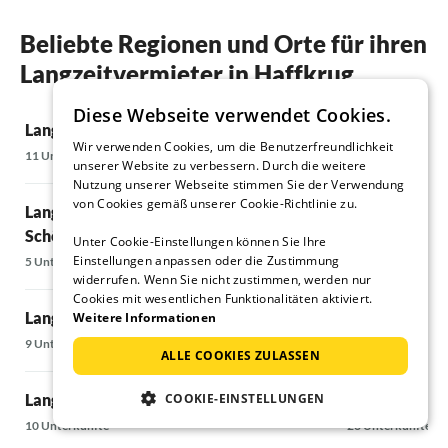
Beliebte Regionen und Orte für ihren
Langzeitvermieter in Haffkrug
Diese Webseite verwendet Cookies.
Langzeitvermieter in Boltenhagen
Langzeitverm
Wir verwenden Cookies, um die Benutzerfreundlichkeit
Bucht
11 Unterkünfte
unserer Website zu verbessern. Durch die weitere
28 Unterkünfte
Nutzung unserer Webseite stimmen Sie der Verwendung
von Cookies gemäß unserer Cookie-Richtlinie zu.
Langzeitvermieter in Schönberg &
Schönberger Strand
Langzeitverm
Unter Cookie-Einstellungen können Sie Ihre
Einstellungen anpassen oder die Zustimmung
5 Unterkünfte
7 Unterkünfte
widerrufen. Wenn Sie nicht zustimmen, werden nur
Cookies mit wesentlichen Funktionalitäten aktiviert.
Langzeitvermieter in Dahme
Langzeitvermi
Weitere Informationen
9 Unterkünfte
9 Unterkünfte
ALLE COOKIES ZULASSEN
COOKIE-EINSTELLUNGEN
Langzeitvermieter in Grömitz
Langzeitvermi
10 Unterkünfte
26 Unterkünfte