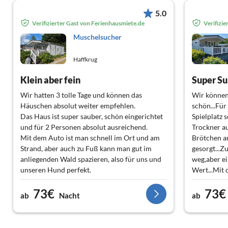
5.0
Verifizierter Gast von Ferienhausmiete.de
Verifizi
Muschelsucher
Haffkrug
Klein aber fein
Super Su
Wir hatten 3 tolle Tage und können das
Wir können
Häuschen absolut weiter empfehlen.
schön...Für
Das Haus ist super sauber, schön eingerichtet
Spielplatz
und für 2 Personen absolut ausreichend.
Trockner au
Mit dem Auto ist man schnell im Ort und am
Brötchen a
Strand, aber auch zu Fuß kann man gut im
gesorgt...Z
anliegenden Wald spazieren, also für uns und
weg,aber ei
unseren Hund perfekt.
Wert...Mit 
oder so ein
73€
73€
Dank an die
ab
Nacht
ab
Coronazeit
Schlüsselü
ansprechbar