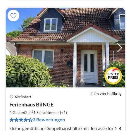
2 km von Haffkrug
Sierksdorf
Pre
Ferienhaus BiINGE
ab
1
2
4 Gäste
62 m
1
Schlafzimmer (+1)
pr
3 Bewertungen
Na
kleine gemütliche Doppelhaushälfte mit Terrasse für 1-4