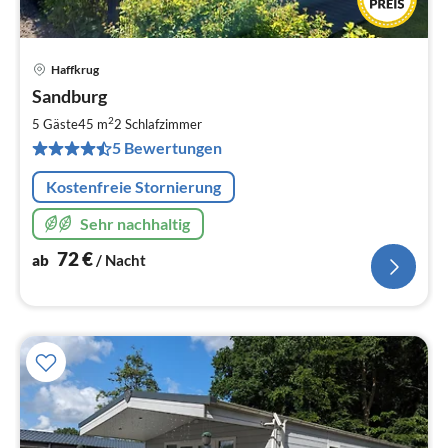
Haffkrug
Pre
Sandburg
ab
7
2
5 Gäste
45 m
2
Schlafzimmer
pr
5 Bewertungen
Na
Kostenfreie Stornierung
Sehr nachhaltig
72
€
ab
/ Nacht