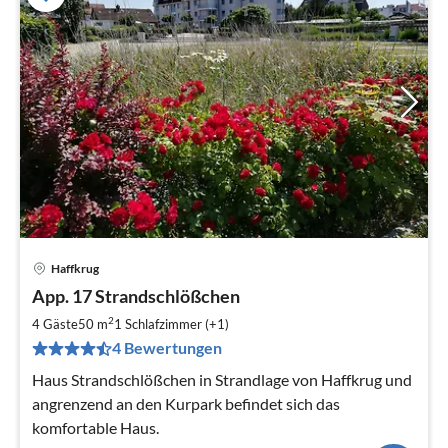
Haffkrug
Pre
App. 17 Strandschlößchen
ab
5
2
4 Gäste
50 m
1
Schlafzimmer (+1)
pr
4 Bewertungen
Na
Haus Strandschlößchen in Strandlage von Haffkrug und
angrenzend an den Kurpark befindet sich das
komfortable Haus.