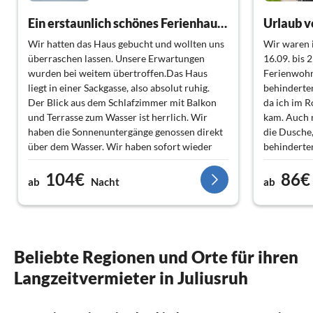
Ein erstaunlich schönes Ferienhaus mit herrlichem Wasserblick absolut ruhig gelegen
Urlaub v
Wir hatten das Haus gebucht und wollten uns
Wir waren 
überraschen lassen. Unsere Erwartungen
16.09. bis 2
wurden bei weitem übertroffen.Das Haus
Ferienwohnu
liegt in einer Sackgasse, also absolut ruhig.
behinderten
Der Blick aus dem Schlafzimmer mit Balkon
da ich im R
und Terrasse zum Wasser ist herrlich. Wir
kam. Auch 
haben die Sonnenuntergänge genossen direkt
die Dusche,
über dem Wasser. Wir haben sofort wieder
behinderten
gebucht. Ein ausgesprochen schönes Haus.
Beschreibu
104€
86€
sehr schön
ab
Nacht
ab
Beliebte Regionen und Orte für ihren
Langzeitvermieter in Juliusruh