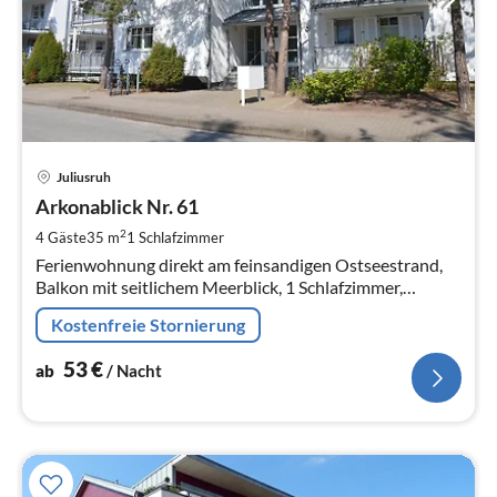
Pre
Juliusruh
ab
5
Arkonablick Nr. 61
pr
2
4 Gäste
35 m
1
Schlafzimmer
Na
Ferienwohnung direkt am feinsandigen Ostseestrand,
Balkon mit seitlichem Meerblick, 1 Schlafzimmer,
direkter Strandzugang, bis max. 4 Personen, Haustier
Kostenfreie Stornierung
nach Absprache
53
€
ab
/ Nacht