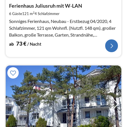
ab
7
Ferienhaus Juliusruh mit W-LAN
pr
2
6 Gäste
121 m
4
Schlafzimmer
Na
Sonniges Ferienhaus, Neubau - Erstbezug 04/2020, 4
Schlafzimmer, 121 qm Wohnfl. (Nutzfl. 148 qm), großer
Balkon, große Terrasse, Garten, Strandnähe,
Fußbodenheizung, Kamin, Sauna
73
€
ab
/ Nacht