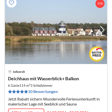
10%
Juliusruh
Pre
Deichhaus mit Wasserblick+ Balkon
ab
1
2
6 Gäste
114 m
3
Schlafzimmer
pr
10 Bewertungen
Na
Jetzt Rabatt sichern Wundervolle Ferienunterkunft in
malerischer Lage mit Seeblick und Sauna