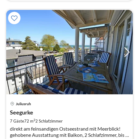
Pre
Juliusruh
ab
9
Seegurke
pr
2
7 Gäste
72 m
2
Schlafzimmer
Na
direkt am feinsandigen Ostseestrand mit Meerblick!
gehobene Ausstattung mit Balkon, 2 Schlafzimmer, bis 6