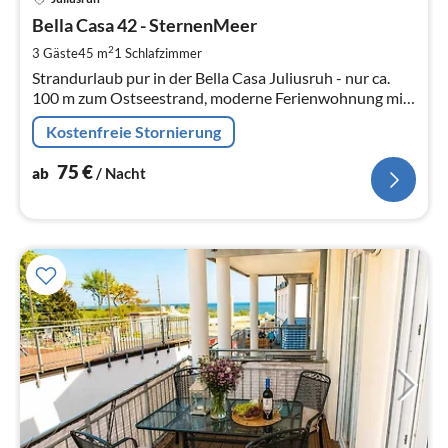
ab
7
Bella Casa 42 - SternenMeer
pr
2
3 Gäste
45 m
1
Schlafzimmer
Na
Strandurlaub pur in der Bella Casa Juliusruh - nur ca.
100 m zum Ostseestrand, moderne Ferienwohnung mit
gehobener Ausstattung und Südbalkon, WLAN,
Kostenfreie Stornierung
Haustiere willkommen
75
€
ab
/ Nacht