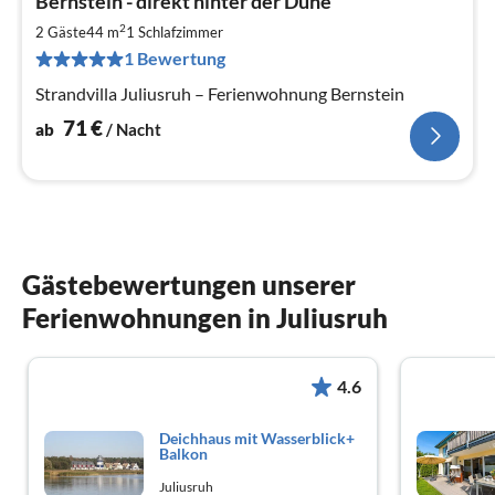
Bernstein - direkt hinter der Düne
ab
7
2
2 Gäste
44 m
1
Schlafzimmer
pr
1 Bewertung
Na
Strandvilla Juliusruh – Ferienwohnung Bernstein
71
€
ab
/ Nacht
Gästebewertungen unserer
Ferienwohnungen in Juliusruh
4.6
Deichhaus mit Wasserblick+
Balkon
Juliusruh