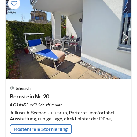
Pre
Juliusruh
ab
7
Bernstein Nr. 20
pr
2
4 Gäste
55 m
2
Schlafzimmer
Na
Juliusruh, Seebad Juliusruh, Parterre, komfortabel
Ausstattung, ruhige Lage, direkt hinter der Düne,
Kostenfreie Stornierung