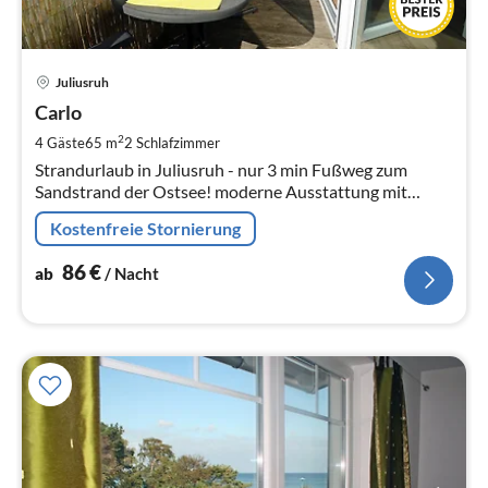
Pre
Juliusruh
ab
8
Carlo
pr
2
4 Gäste
65 m
2
Schlafzimmer
Na
Strandurlaub in Juliusruh - nur 3 min Fußweg zum
Sandstrand der Ostsee! moderne Ausstattung mit
Balkon, WLAN, bis 4 Personen mit 2 Schlafzimmer
Kostenfreie Stornierung
86
€
ab
/ Nacht