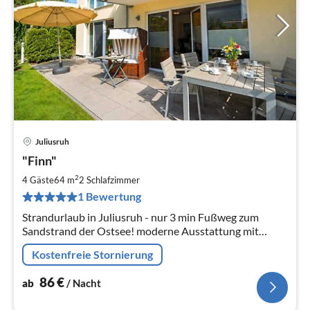
Juliusruh
Pre
"Finn"
ab
8
2
4 Gäste
64 m
2
Schlafzimmer
pr
1 Bewertung
Na
Strandurlaub in Juliusruh - nur 3 min Fußweg zum
Sandstrand der Ostsee! moderne Ausstattung mit
großer Terrasse, bis 4 Personen mit 2 Schlafzimmer
Kostenfreie Stornierung
86
€
ab
/ Nacht