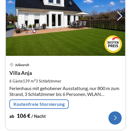
Pre
Juliusruh
ab
1
Villa Anja
pr
2
6 Gäste
139 m
3
Schlafzimmer
Na
Ferienhaus mit gehobener Ausstattung, nur 800 m zum
Strand, 3 Schlafzimmer bis 6 Personen, WLAN
vorhanden, umzäuntes Grundstück ca. 878qm
Kostenfreie Stornierung
106
€
ab
/ Nacht