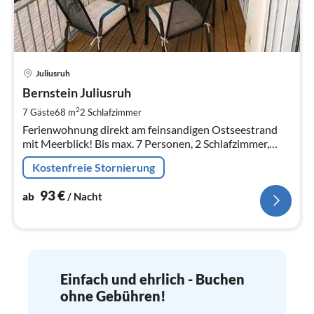
Pre
Juliusruh
ab
9
Bernstein Juliusruh
pr
2
7 Gäste
68 m
2
Schlafzimmer
Na
Ferienwohnung direkt am feinsandigen Ostseestrand
mit Meerblick! Bis max. 7 Personen, 2 Schlafzimmer,
direkter Strandzugang
Kostenfreie Stornierung
93
€
ab
/ Nacht
Einfach und ehrlich - Buchen
ohne Gebühren!