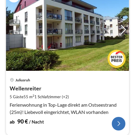
Pre
Juliusruh
ab
9
Wellenreiter
pr
2
5 Gäste
55 m
1
Schlafzimmer (+2)
Na
Ferienwohnung in Top-Lage direkt am Ostseestrand
(25m)! Liebevoll eingerichtet, WLAN vorhanden
90
€
ab
/ Nacht