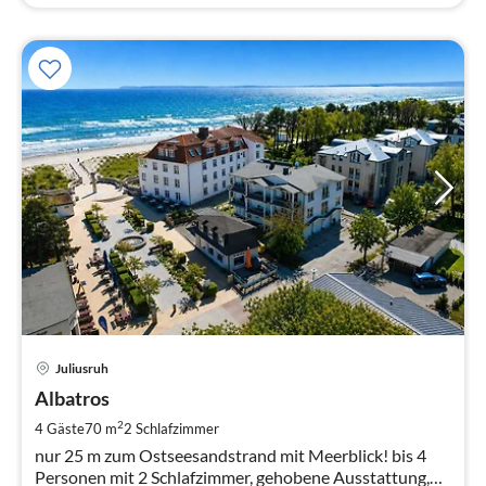
Pre
Juliusruh
ab
8
Albatros
pr
2
4 Gäste
70 m
2
Schlafzimmer
Na
nur 25 m zum Ostseesandstrand mit Meerblick! bis 4
Personen mit 2 Schlafzimmer, gehobene Ausstattung,