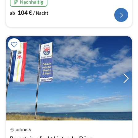
Nachhaltig
104
€
ab
/ Nacht
Juliusruh
Pre