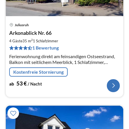
Juliusruh
Pre
Arkonablick Nr. 66
ab
5
2
4 Gäste
35 m
1
Schlafzimmer
pr
1 Bewertung
Na
Ferienwohnung direkt am feinsandigen Ostseestrand,
Balkon mit seitlichem Meerblick, 1 Schlafzimmer,
direkter Strandzugang, bis max. 4 Personen, Haustier
Kostenfreie Stornierung
nach Absprache
53
€
ab
/ Nacht