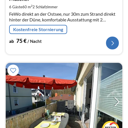
7
pr
2
6 Gäste
60 m
2
Schlafzimmer
Na
FeWo direkt an der Ostsee, nur 30m zum Strand direkt
hinter der Düne, komfortable Ausstattung mit 2
Schlafzimmer, WLAN kostenfrei vorhanden
Kostenfreie Stornierung
75
€
ab
/ Nacht