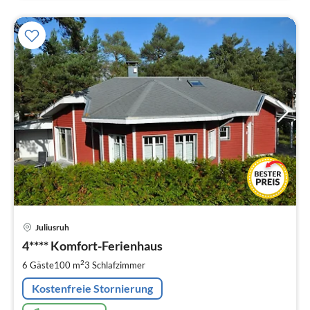
Pre
Juliusruh
ab
1
4**** Komfort-Ferienhaus
pr
2
6 Gäste
100 m
3
Schlafzimmer
Na
Kostenfreie Stornierung