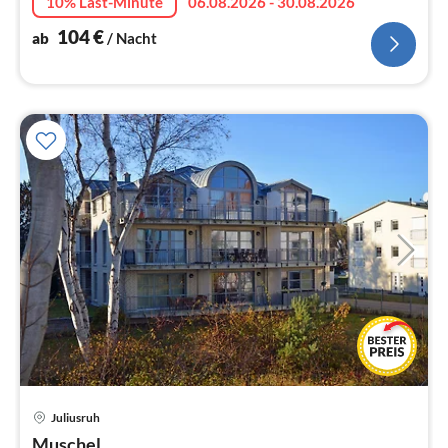
10% Last-Minute
06.08.2026 - 30.08.2026
104
€
ab
/ Nacht
Pre
Juliusruh
ab
Muschel