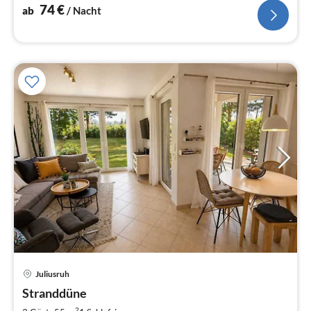
74
€
ab
/ Nacht
Pre
Juliusruh
ab
7
Stranddüne
pr
2