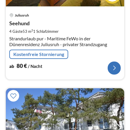
Pre
Juliusruh
ab
8
Seehund
pr
2
4 Gäste
53 m
1
Schlafzimmer
Na
Strandurlaub pur - Maritime FeWo in der
Dünenresidenz Juliusruh - privater Strandzugang
Kostenfreie Stornierung
80
€
ab
/ Nacht