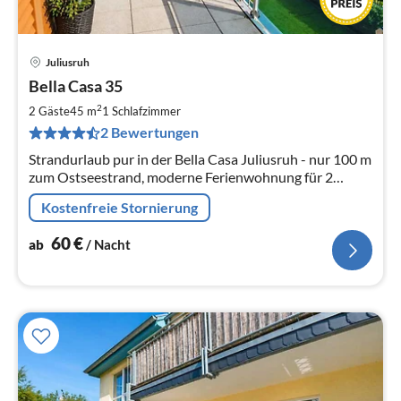
Juliusruh
Pre
Bella Casa 35
ab
6
2
2 Gäste
45 m
1
Schlafzimmer
pr
2 Bewertungen
Na
Strandurlaub pur in der Bella Casa Juliusruh - nur 100 m
zum Ostseestrand, moderne Ferienwohnung für 2
Personen mit gehobener Ausstattung
Kostenfreie Stornierung
60
€
ab
/ Nacht