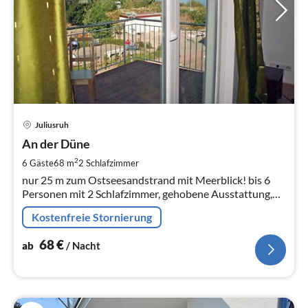
Pre
Juliusruh
ab
6
An der Düne
pr
2
6 Gäste
68 m
2
Schlafzimmer
Na
nur 25 m zum Ostseesandstrand mit Meerblick! bis 6
Personen mit 2 Schlafzimmer, gehobene Ausstattung,
direkter Strandzugang
Kostenfreie Stornierung
68
€
ab
/ Nacht