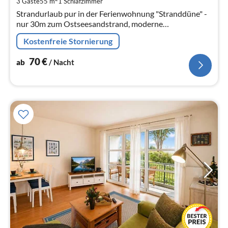
3 Gäste
55 m
1
Schlafzimmer
Na
Strandurlaub pur in der Ferienwohnung "Stranddüne" -
nur 30m zum Ostseesandstrand, moderne
Ferienwohnung für 3 Personen, Haustiere sind
Kostenfreie Stornierung
Willkommen!
70
€
ab
/ Nacht