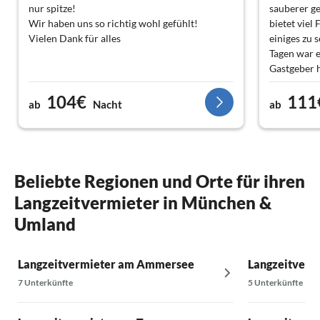
nur spitze!
sauberer ge
Wir haben uns so richtig wohl gefühlt!
bietet viel
Vielen Dank für alles
einiges zu 
Tagen war 
Gastgeber h
Feuerschale
104€
111
alles
ab
Nacht
ab
Beliebte Regionen und Orte für ihren
Langzeitvermieter in München &
Umland
Langzeitvermieter am Ammersee
Langzeitvermi
7 Unterkünfte
5 Unterkünfte