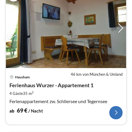
46 km von München & Umland
Pre
Hausham
ab
6
Ferienhaus Wurzer - Appartement 1
pr
2
4 Gäste
35 m
Na
Ferienappartement zw. Schliersee und Tegernsee
69
€
ab
/ Nacht