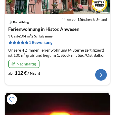
44 km von München & Umland
Bad Aibling
Pre
Ferienwohnung in Histor. Anwesen
ab
1
2
3 Gäste
104 m
2
Schlafzimmer
pr
1 Bewertung
Na
Unsere 4 Zimmer Ferienwohnung (4 Sterne zertifiziert)
ist 100 m² groß und liegt im 1. Stock mit Süd/Ost Balkon
zur mediterranen Gartenanlage.
Nachhaltig
112
€
ab
/ Nacht