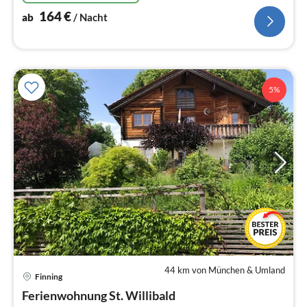
164
€
ab
/ Nacht
5%
44 km von München & Umland
Finning
Pre
Ferienwohnung St. Willibald
ab