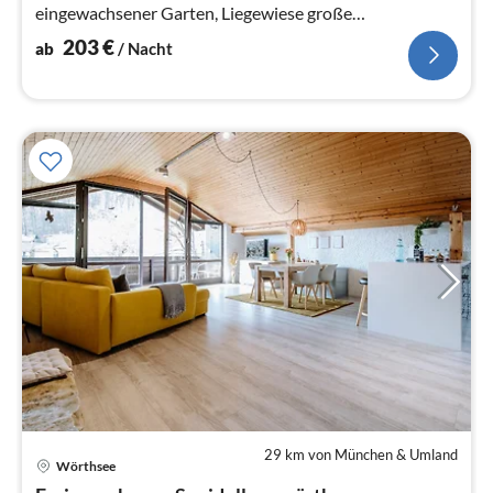
eingewachsener Garten, Liegewiese große
Sonnenterrasse, für bis zu 8 Personen
203
€
ab
/ Nacht
29 km von München & Umland
Wörthsee
Pre