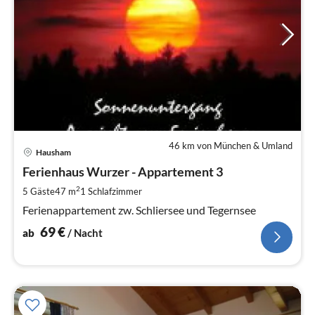
46 km von München & Umland
Pre
Hausham
ab
6
Ferienhaus Wurzer - Appartement 3
pr
2
5 Gäste
47 m
1
Schlafzimmer
Na
Ferienappartement zw. Schliersee und Tegernsee
69
€
ab
/ Nacht