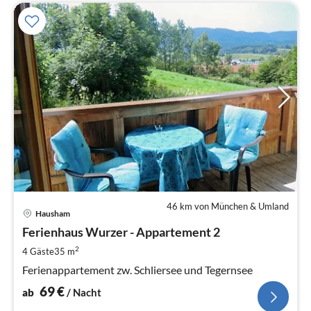
46 km von München & Umland
Pre
Hausham
ab
6
Ferienhaus Wurzer - Appartement 2
pr
2
4 Gäste
35 m
Na
Ferienappartement zw. Schliersee und Tegernsee
69
€
ab
/ Nacht