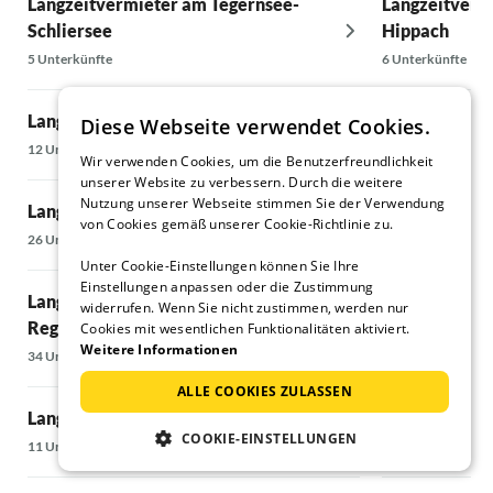
Langzeitvermieter am Tegernsee-
Langzeitverm
Schliersee
Hippach
5 Unterkünfte
6 Unterkünfte
Langzeitvermieter im Chiemgau
Langzeitverm
Diese Webseite verwendet Cookies.
Berchtesgade
12 Unterkünfte
Wir verwenden Cookies, um die Benutzerfreundlichkeit
9 Unterkünfte
unserer Website zu verbessern. Durch die weitere
Nutzung unserer Webseite stimmen Sie der Verwendung
Langzeitvermieter im Inntal
von Cookies gemäß unserer Cookie-Richtlinie zu.
Langzeitverm
26 Unterkünfte
Unter Cookie-Einstellungen können Sie Ihre
9 Unterkünfte
Einstellungen anpassen oder die Zustimmung
Langzeitvermieter in der Zugspitz-
widerrufen. Wenn Sie nicht zustimmen, werden nur
Region
Langzeitverm
Cookies mit wesentlichen Funktionalitäten aktiviert.
Weitere Informationen
34 Unterkünfte
17 Unterkünfte
ALLE COOKIES ZULASSEN
Langzeitvermieter im Ostallgäu
Langzeitverm
COOKIE-EINSTELLUNGEN
11 Unterkünfte
29 Unterkünfte