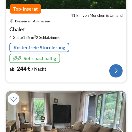
Top-Inserat
41 km von München & Umland
Pre
Diessen am Ammersee
ab
2
Chalet
pr
2
4 Gäste
135 m
2
Schlafzimmer
Na
Kostenfreie Stornierung
Sehr nachhaltig
244
€
ab
/ Nacht