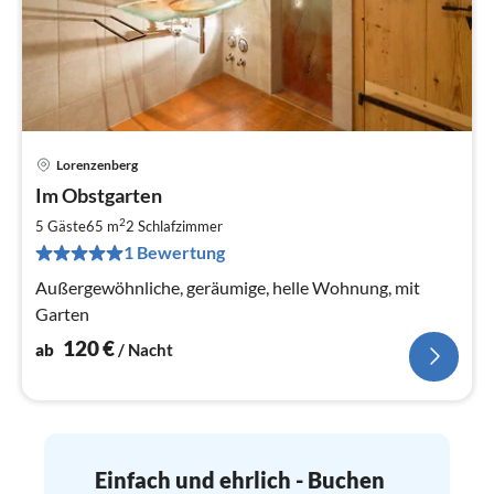
Lorenzenberg
Pre
Im Obstgarten
ab
1
2
5 Gäste
65 m
2
Schlafzimmer
pr
1 Bewertung
Na
Außergewöhnliche, geräumige, helle Wohnung, mit
Garten
120
€
ab
/ Nacht
Einfach und ehrlich - Buchen