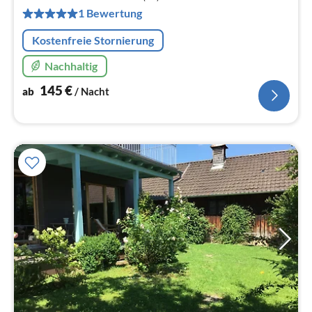
pr
1 Bewertung
Na
Kostenfreie Stornierung
Nachhaltig
145
€
ab
/ Nacht