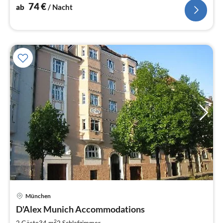
74
€
ab
/ Nacht
München
D'Alex Munich Accommodations
2