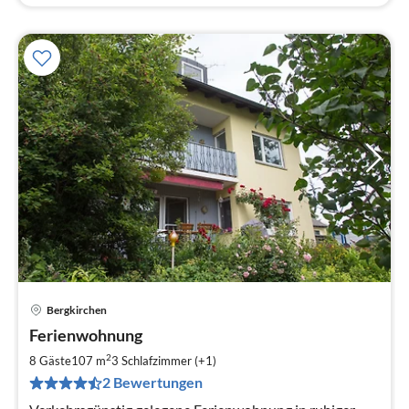
Bergkirchen
Pre
Ferienwohnung
ab
1
2
8 Gäste
107 m
3
Schlafzimmer (+1)
pr
2 Bewertungen
Na