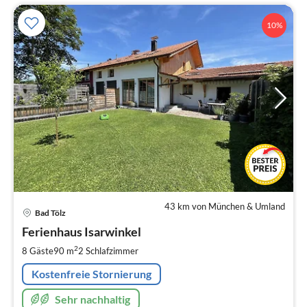
10%
43 km von München & Umland
Pre
Bad Tölz
ab
1
Ferienhaus Isarwinkel
pr
2
8 Gäste
90 m
2
Schlafzimmer
Na
Kostenfreie Stornierung
Sehr nachhaltig