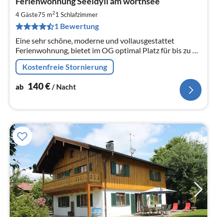
Ferienwohnung Seeidyll am wörthsee
ab
1
2
4 Gäste
75 m
1
Schlafzimmer
pr
1 Bewertung
Na
Eine sehr schöne, moderne und vollausgestattet
Ferienwohnung, bietet im OG optimal Platz für bis zu 4
Personen.
Kostenfreie Stornierung
140
€
ab
/ Nacht