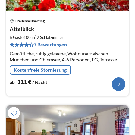
Frauenneuharting
Pre
Attelblick
ab
1
2
6 Gäste
100 m
2
Schlafzimmer
pr
7 Bewertungen
Na
Gemütliche, ruhig gelegene, Wohnung zwischen
München und Chiemsee, 4-6 Personen, EG, Terrasse
Kostenfreie Stornierung
111
€
ab
/ Nacht