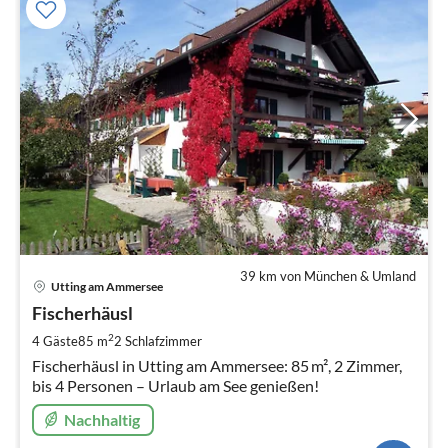
39 km von München & Umland
Pre
Utting am Ammersee
ab
1
Fischerhäusl
pr
2
4 Gäste
85 m
2
Schlafzimmer
Na
Fischerhäusl in Utting am Ammersee: 85 m², 2 Zimmer,
bis 4 Personen – Urlaub am See genießen!
Nachhaltig