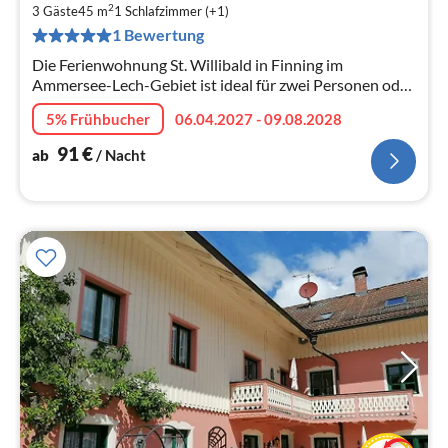
9
2
3 Gäste
45 m
1
Schlafzimmer (+1)
pr
1 Bewertung
Na
Die Ferienwohnung St. Willibald in Finning im
Ammersee-Lech-Gebiet ist ideal für zwei Personen oder
eine kleine Familie. Auch Ihre Vierbeiner sind bei uns
5% Frühbucher
06.04.2027 - 09.08.2028
herzlich willkommen.
91
€
ab
/ Nacht