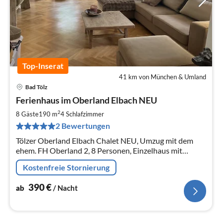
Top-Inserat
41 km von München & Umland
Bad Tölz
Pre
Ferienhaus im Oberland Elbach NEU
ab
3
2
8 Gäste
190 m
4
Schlafzimmer
pr
2 Bewertungen
Na
Tölzer Oberland Elbach Chalet NEU, Umzug mit dem
ehem. FH Oberland 2, 8 Personen, Einzelhaus mit
parkartigem Garten und Bach , 3 Stellplätze und Hunde
Kostenfreie Stornierung
willkommen.
390
€
ab
/ Nacht