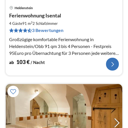
Heldenstein
Pre
Ferienwohnung Isental
ab
1
2
4 Gäste
91 m
2
Schlafzimmer
pr
3 Bewertungen
Na
Großzügige komfortable Ferienwohnung in
Heldenstein/Obb 91 qm 3 bis 4 Personen - Festpreis
95Euro pro Übernachtung für 3 Personen jede weitere +
10 Euro pro Übernachtung
103
€
ab
/ Nacht