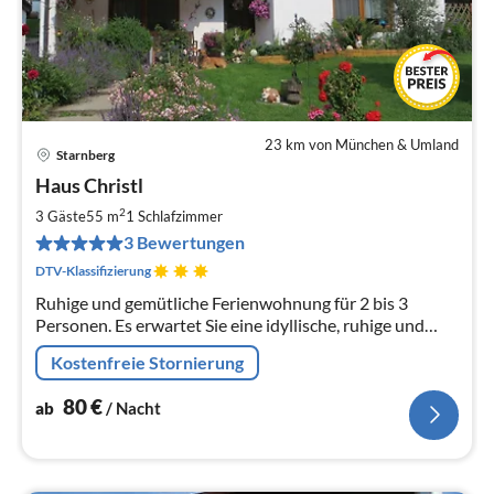
23 km von München & Umland
Starnberg
Pre
Haus Christl
ab
8
2
3 Gäste
55 m
1
Schlafzimmer
pr
3 Bewertungen
Na
DTV-Klassifizierung
Ruhige und gemütliche Ferienwohnung für 2 bis 3
Personen. Es erwartet Sie eine idyllische, ruhige und
erholsame Atmosphäre.
Kostenfreie Stornierung
80
€
ab
/ Nacht