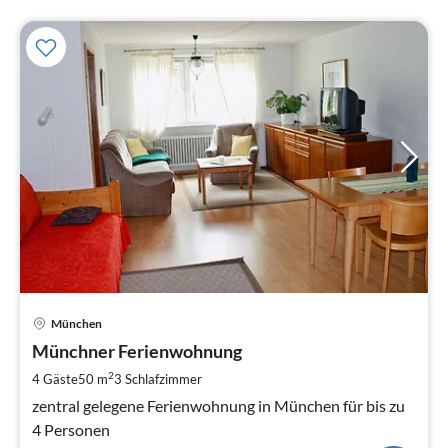
Pre
München
ab
7
Münchner Ferienwohnung
pr
2
4 Gäste
50 m
3
Schlafzimmer
Na
zentral gelegene Ferienwohnung in München für bis zu
4 Personen