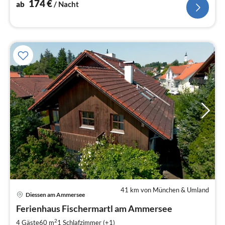
174
€
ab
/ Nacht
41 km von München & Umland
Diessen am Ammersee
Pre
Ferienhaus Fischermartl am Ammersee
ab
1
2
4 Gäste
60 m
1
Schlafzimmer (+1)