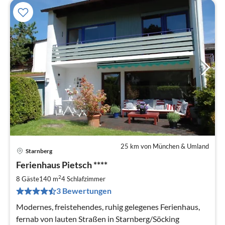
25 km von München & Umland
Starnberg
Pre
Ferienhaus Pietsch ****
ab
2
2
8 Gäste
140 m
4
Schlafzimmer
pr
3 Bewertungen
Na
Modernes, freistehendes, ruhig gelegenes Ferienhaus,
fernab von lauten Straßen in Starnberg/Söcking