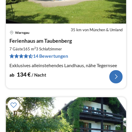
35 km von München & Umland
Warngau
Pre
Ferienhaus am Taubenberg
ab
1
2
7 Gäste
165 m
3
Schlafzimmer
pr
14 Bewertungen
Na
Exklusives alleinstehendes Landhaus, nähe Tegernsee
134
€
ab
/ Nacht