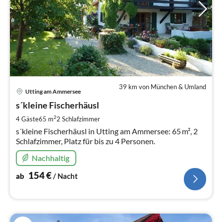
39 km von München & Umland
Pre
Utting am Ammersee
ab
1
s´kleine Fischerhäusl
pr
2
4 Gäste
65 m
2
Schlafzimmer
Na
s´kleine Fischerhäusl in Utting am Ammersee: 65 m², 2
Schlafzimmer, Platz für bis zu 4 Personen.
Nachhaltig
154
€
ab
/ Nacht