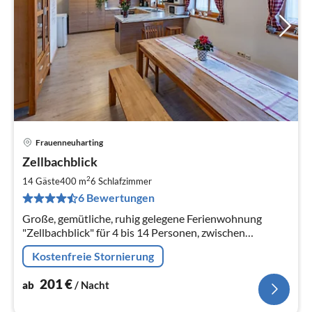
Frauenneuharting
Pre
Zellbachblick
ab
2
2
14 Gäste
400 m
6
Schlafzimmer
pr
6 Bewertungen
Na
Große, gemütliche, ruhig gelegene Ferienwohnung
"Zellbachblick" für 4 bis 14 Personen, zwischen
München und Chiemsee, Familienfreundlich, für große
Kostenfreie Stornierung
Gruppen geeignet, Traumlage
201
€
ab
/ Nacht