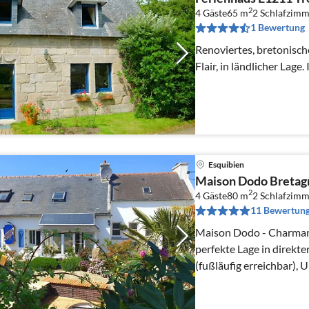
2
4 Gäste
65 m
2
Schlafzimm
1 Bewertung
Renoviertes, bretonisc
Flair, in ländlicher Lage
Esquibien
Maison Dodo Bretag
2
4 Gäste
80 m
2
Schlafzimm
11 Bewertun
Maison Dodo - Charman
perfekte Lage in direkt
(fußläufig erreichbar), 