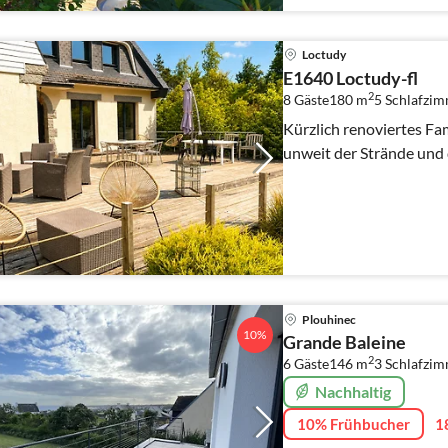
Loctudy
E1640 Loctudy-fl
2
8 Gäste
180 m
5
Schlafzi
Kürzlich renoviertes Fa
unweit der Strände und 
Plouhinec
10%
Grande Baleine
2
6 Gäste
146 m
3
Schlafzi
Nachhaltig
10% Frühbucher
1