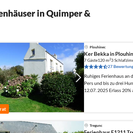
enhäuser in Quimper &
Plouhinec
Ker Bekka in Plouhi
2
7 Gäste
120 m
3
Schlafzi
27 Bewertun
Ruhiges Ferienhaus an d
Pers und bis zu drei Hu
12.07. 2025 Erlass 20% 
rat
Tregunc
Ferienhaus E1211 Tr