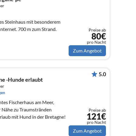
er
hes Steinhaus mit besonderem
. Internet. 700 m zum Strand.
Preise ab
80€
pro Nacht
Zum Angebot
5.0
ne -Hunde erlaubt
er
gen
tes Fischerhaus am Meer,
er Nähe zu Traumstränden
Preise ab
121€
Urlaub mit Hund in der Bretagne!
pro Nacht
Zum Angebot