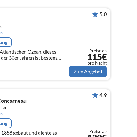
5.0
er
en
rung
Preise ab
Atlantischen Ozean, dieses
115€
 der 30er Jahren ist bestens
pro Nacht
en Meeres-Panoramablick und
rand.
Zum Angebot
4.9
Concarneau
mmer
en
rung
Preise ab
 1858 gebaut und diente as