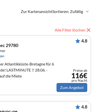
Zur Kartenansicht
Sortieren: Zufällig
Alle Filter löschen
4.8
nec 29780
mmer
gen
er Atlantikküste-Bretagne für 6
nde! LASTMINUTE !! 28.06. -
Preise ab
116€
auf die Miete
pro Nacht
Zum Angebot
4.8
egunc-pe