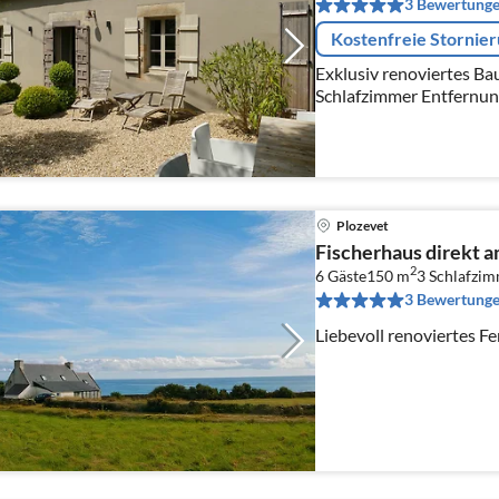
3 Bewertung
Kostenfreie Stornie
Exklusiv renoviertes Ba
Schlafzimmer
Plozevet
Fischerhaus direkt 
2
6 Gäste
150 m
3
Schlafzi
3 Bewertung
Liebevoll renoviertes Fe