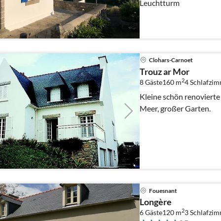
Leuchtturm
Clohars-Carnoet
Trouz ar Mor
2
8 Gäste
160 m
4
Schlafzi
Kleine schön renovierte
Meer, großer Garten.
Fouesnant
Longère
2
6 Gäste
120 m
3
Schlafzi