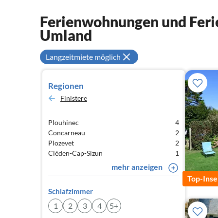
Ferienwohnungen und Feri
Umland
Langzeitmiete möglich
Regionen
Finistere
Plouhinec
4
Concarneau
2
Plozevet
2
Cléden-Cap-Sizun
1
mehr anzeigen
Top-Inse
Schlafzimmer
1
2
3
4
5+