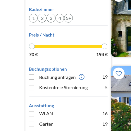
Badezimmer
1
2
3
4
5+
Preis / Nacht
70
€
194
€
Buchungsoptionen
19
Buchung anfragen
Kostenfreie Stornierung
5
Ausstattung
WLAN
16
Garten
19