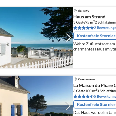
Ile-Tudy
Haus am Strand
2
3 Gäste
95 m
2
Schlafzimm
2 Bewertung
Kostenfreie Stornie
Wahre Zufluchtsort am 
charmantes Haus im Stil
gelegen und bietet ein
direkten Zugang zum St
Concarneau
La Maison du Phare 
2
6 Gäste
100 m
3
Schlafzi
5 Bewertung
Kostenfreie Stornie
Das Haus wurde im Jahr