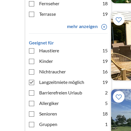
Fernseher
18
Terrasse
19
mehr anzeigen
Geeignet für
Haustiere
15
Kinder
19
Nichtraucher
16
Langzeitmiete möglich
19
Barrierefreien Urlaub
2
Allergiker
5
Senioren
18
Gruppen
1