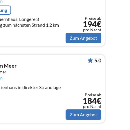
en
rung
Preise ab
uernhaus, Longère 3
194€
 Entfernung zum nächsten Strand 1,2 km
pro Nacht
Zum Angebot
5.0
am Meer
mmer
en
rienhaus in direkter Strandlage
Preise ab
184€
pro Nacht
Zum Angebot