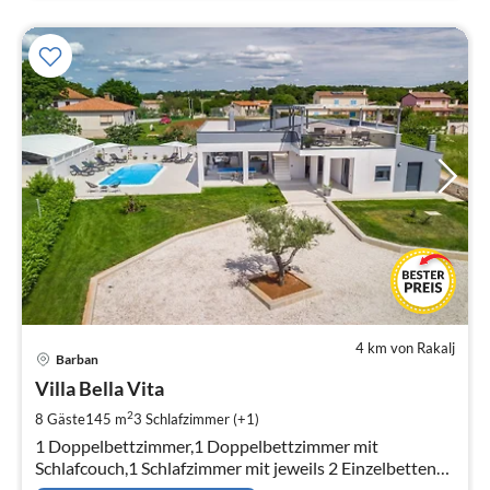
4 km von Rakalj
Pre
Barban
ab
1
Villa Bella Vita
pr
2
8 Gäste
145 m
3
Schlafzimmer (+1)
Na
1 Doppelbettzimmer,1 Doppelbettzimmer mit
Schlafcouch,1 Schlafzimmer mit jeweils 2 Einzelbetten
sowie ein Wohnzimmer mit Schlafsofa und 4 Bäder