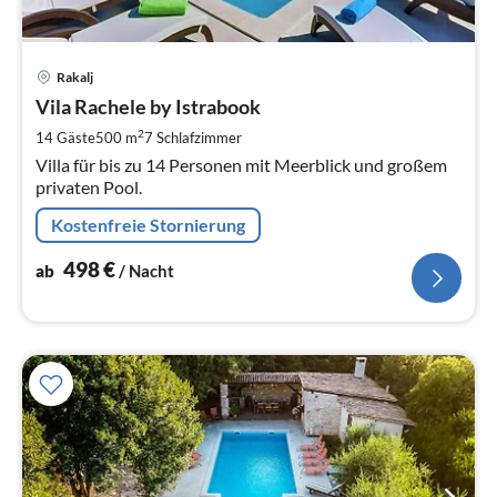
Pre
Rakalj
ab
4
Vila Rachele by Istrabook
pr
2
14 Gäste
500 m
7
Schlafzimmer
Na
Villa für bis zu 14 Personen mit Meerblick und großem
privaten Pool.
Kostenfreie Stornierung
498
€
ab
/ Nacht