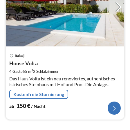
Pre
Rakalj
ab
1
House Volta
pr
2
4 Gäste
65 m
2
Schlafzimmer
Na
Das Haus Volta ist ein neu renoviertes, authentisches
istrisches Steinhaus mit Hof und Pool. Die Anlage
befindet sich in ruhiger Lage eines kleinen Ortes und ist
Kostenfreie Stornierung
vor allem für einen ruhigen Familienurlaub gedacht.
150
€
ab
/ Nacht