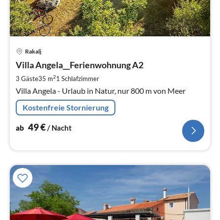
Pre
Rakalj
ab
5
Villa Angela__Ferienwohnung A2
pr
2
3 Gäste
35 m
1
Schlafzimmer
Na
Villa Angela - Urlaub in Natur, nur 800 m von Meer
Kostenfreie Stornierung
49
€
ab
/ Nacht