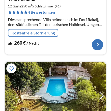
ab
2
2
12 Gäste
250 m
5
Schlafzimmer (+1)
pr
4 Bewertungen
Na
Diese ansprechende Villa befindet sich im Dorf Rakalj,
dem südöstlichen Teil der istrischen Halbinsel. Umgeben
von geräumigen, gepflegten Grundstück (943 m2) mit
Kostenfreie Stornierung
privatem Pool
260
€
ab
/ Nacht