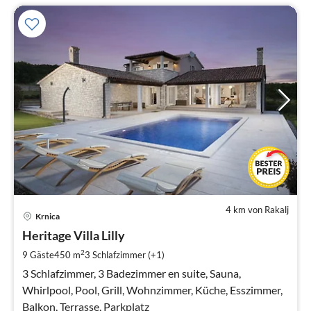
4 km von Rakalj
Pre
Krnica
ab
2
Heritage Villa Lilly
pr
2
9 Gäste
450 m
3
Schlafzimmer (+1)
Na
3 Schlafzimmer, 3 Badezimmer en suite, Sauna,
Whirlpool, Pool, Grill, Wohnzimmer, Küche, Esszimmer,
Balkon, Terrasse, Parkplatz