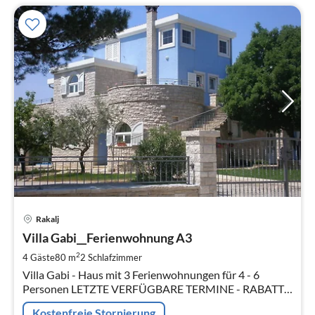
Pre
Rakalj
ab
1
Villa Gabi__Ferienwohnung A3
pr
2
4 Gäste
80 m
2
Schlafzimmer
Na
Villa Gabi - Haus mit 3 Ferienwohnungen für 4 - 6
Personen LETZTE VERFÜGBARE TERMINE - RABATTE
BIS ZU 15%
Kostenfreie Stornierung