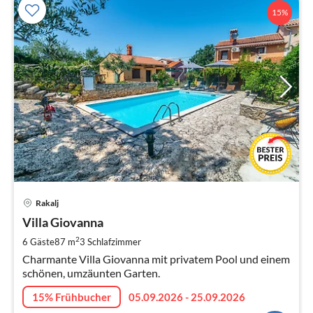
15%
Pre
Rakalj
ab
1
Villa Giovanna
pr
2
6 Gäste
87 m
3
Schlafzimmer
Na
Charmante Villa Giovanna mit privatem Pool und einem
schönen, umzäunten Garten.
15% Frühbucher
05.09.2026 - 25.09.2026