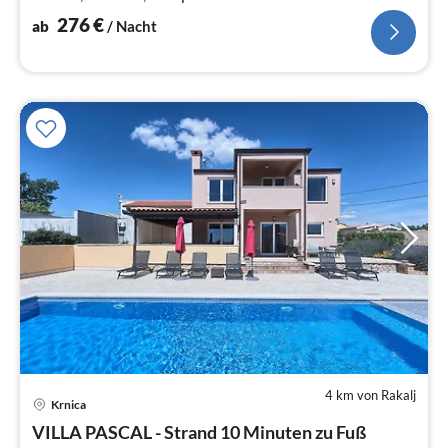
276
€
ab
/ Nacht
4 km von Rakalj
Pre
Krnica
ab
1
VILLA PASCAL - Strand 10 Minuten zu Fuß