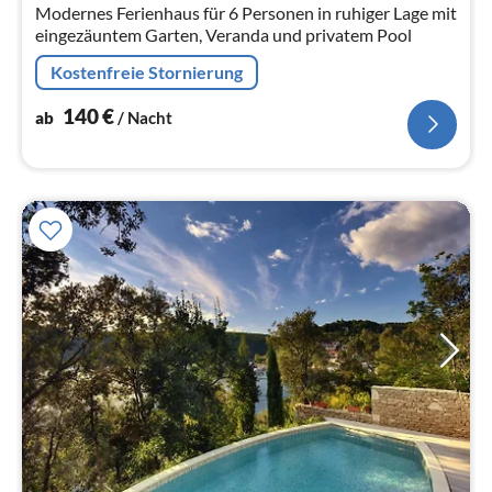
Na
Modernes Ferienhaus für 6 Personen in ruhiger Lage mit
eingezäuntem Garten, Veranda und privatem Pool
Kostenfreie Stornierung
140
€
ab
/ Nacht