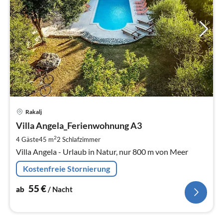
Pre
Rakalj
ab
5
Villa Angela_Ferienwohnung A3
pr
2
4 Gäste
45 m
2
Schlafzimmer
Na
Villa Angela - Urlaub in Natur, nur 800 m von Meer
Kostenfreie Stornierung
55
€
ab
/ Nacht