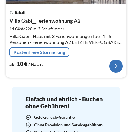
Pre
Rakalj
ab
1
Villa Gabi__Ferienwohnung A2
pr
2
14 Gäste
220 m
7
Schlafzimmer
Na
Villa Gabi - Haus mit 3 Ferienwohnungen fuer 4 - 6
Personen - Ferienwohnung A2 LETZTE VERFÜGBARE
TERMINE - RABATTE BIS ZU 15%
Kostenfreie Stornierung
10
€
ab
/ Nacht
Einfach und ehrlich - Buchen
ohne Gebühren!
Geld-zurück-Garantie
Ohne Provision und Servicegebühren