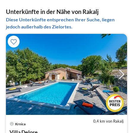
Unterkünfte in der Nähe von Rakalj
Diese Unterkünfte entsprechen Ihrer Suche, liegen
jedoch außerhalb des Zielortes.
0,4 km von Rakalj
Krnica
Pre
Villa Delore