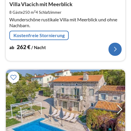
2
Villa Vlacich mit Meerblick
pr
2
8 Gäste
250 m
4
Schlafzimmer
Na
Wunderschöne rustikale Villa mit Meerblick und ohne
Nachbarn.
Kostenfreie Stornierung
262
€
ab
/ Nacht