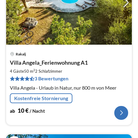
Rakalj
Pre
Villa Angela_Ferienwohnung A1
ab
1
2
4 Gäste
50 m
2
Schlafzimmer
pr
3 Bewertungen
Na
Villa Angela - Urlaub in Natur, nur 800 m von Meer
Kostenfreie Stornierung
10
€
ab
/ Nacht