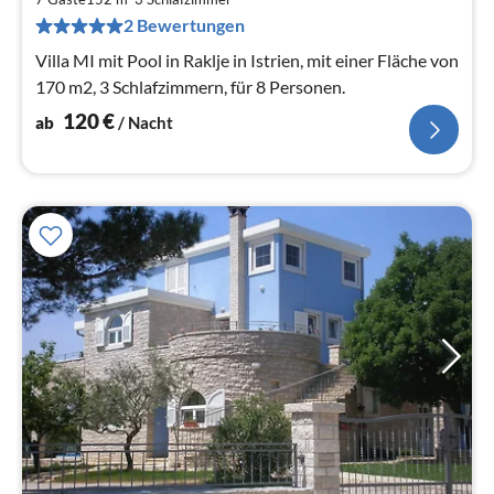
pr
2 Bewertungen
Na
Villa MI mit Pool in Raklje in Istrien, mit einer Fläche von
170 m2, 3 Schlafzimmern, für 8 Personen.
120
€
ab
/ Nacht