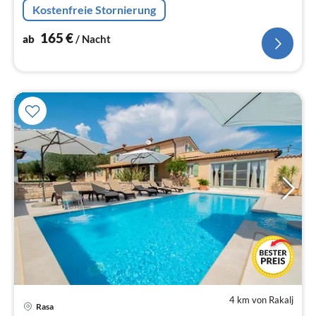
Kostenfreie Stornierung
geeignet für bis zu 8 Personen.
165
€
ab
/ Nacht
4 km von Rakalj
Pre
Rasa
ab