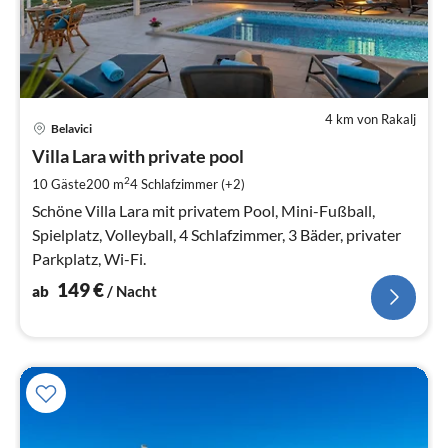
4 km von Rakalj
Pre
Belavici
ab
1
Villa Lara with private pool
pr
2
10 Gäste
200 m
4
Schlafzimmer (+2)
Na
Schöne Villa Lara mit privatem Pool, Mini-Fußball,
Spielplatz, Volleyball, 4 Schlafzimmer, 3 Bäder, privater
Parkplatz, Wi-Fi.
149
€
ab
/ Nacht