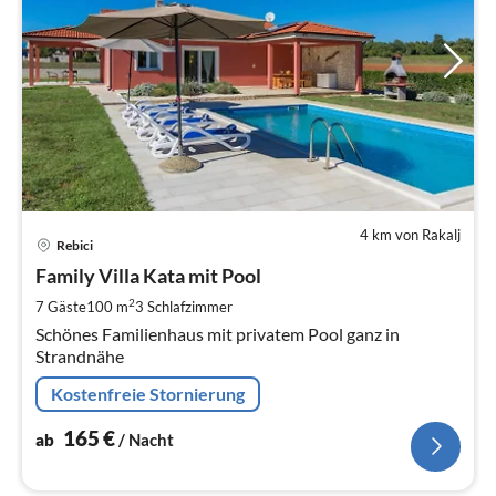
4 km von Rakalj
Pre
Rebici
ab
1
Family Villa Kata mit Pool
pr
2
7 Gäste
100 m
3
Schlafzimmer
Na
Schönes Familienhaus mit privatem Pool ganz in
Strandnähe
Kostenfreie Stornierung
165
€
ab
/ Nacht