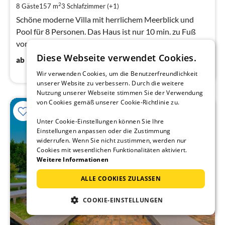
pr
2
8 Gäste
157 m
3
Schlafzimmer (+1)
Na
Schöne moderne Villa mit herrlichem Meerblick und
Pool für 8 Personen. Das Haus ist nur 10 min. zu Fuß
vom schönen, ruhigen Strand. Geräumig und
komfortabel.
Diese Webseite verwendet Cookies.
109
€
ab
/ Nacht
Wir verwenden Cookies, um die Benutzerfreundlichkeit
unserer Website zu verbessern. Durch die weitere
Nutzung unserer Webseite stimmen Sie der Verwendung
von Cookies gemäß unserer Cookie-Richtlinie zu.
Unter Cookie-Einstellungen können Sie Ihre
Einstellungen anpassen oder die Zustimmung
widerrufen. Wenn Sie nicht zustimmen, werden nur
Cookies mit wesentlichen Funktionalitäten aktiviert.
Weitere Informationen
ALLE COOKIES ZULASSEN
COOKIE-EINSTELLUNGEN