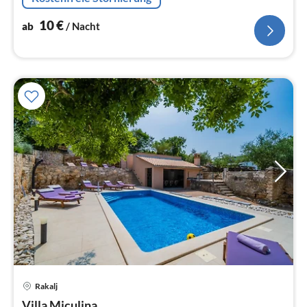
10
€
ab
/ Nacht
Rakalj
Pre
Villa Miculina