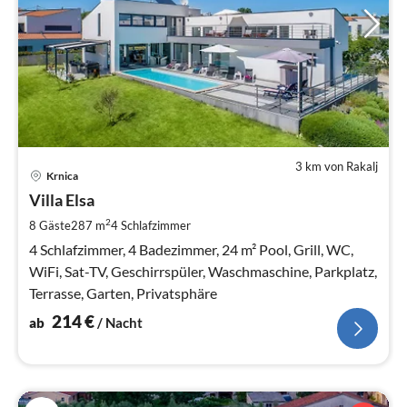
3 km von Rakalj
Pre
Krnica
ab
2
Villa Elsa
pr
2
8 Gäste
287 m
4
Schlafzimmer
Na
4 Schlafzimmer, 4 Badezimmer, 24 m² Pool, Grill, WC,
WiFi, Sat-TV, Geschirrspüler, Waschmaschine, Parkplatz,
Terrasse, Garten, Privatsphäre
214
€
ab
/ Nacht