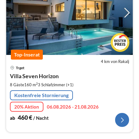
Top-Inserat
4 km von Rakalj
Pre
Trget
ab
4
Villa Seven Horizon
pr
2
8 Gäste
160 m
3
Schlafzimmer (+1)
Na
Kostenfreie Stornierung
20% Aktion
06.08.2026 - 21.08.2026
460
€
ab
/ Nacht