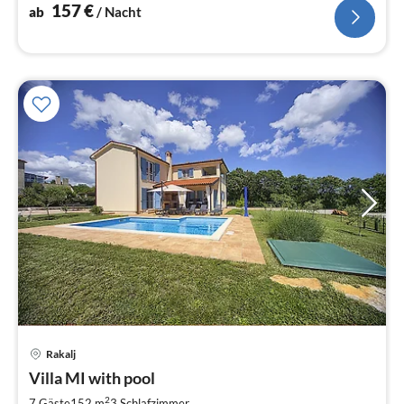
157
€
ab
/ Nacht
Rakalj
Pre
Villa MI with pool
ab
1
2
7 Gäste
152 m
3
Schlafzimmer