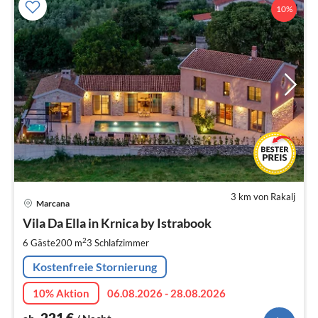
10%
3 km von Rakalj
Pre
Marcana
ab
2
Vila Da Ella in Krnica by Istrabook
pr
2
6 Gäste
200 m
3
Schlafzimmer
Na
Kostenfreie Stornierung
10% Aktion
06.08.2026 - 28.08.2026
221
€