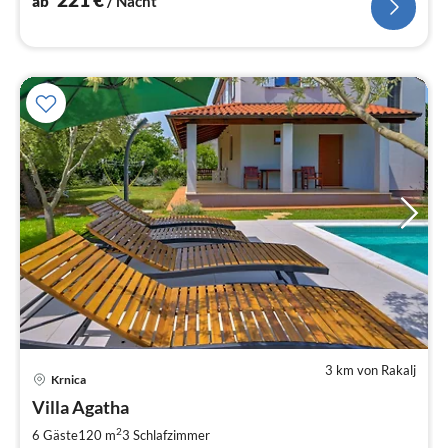
ab
/ Nacht
3 km von Rakalj
Pre
Krnica
ab
1
Villa Agatha
pr
2
6 Gäste
120 m
3
Schlafzimmer