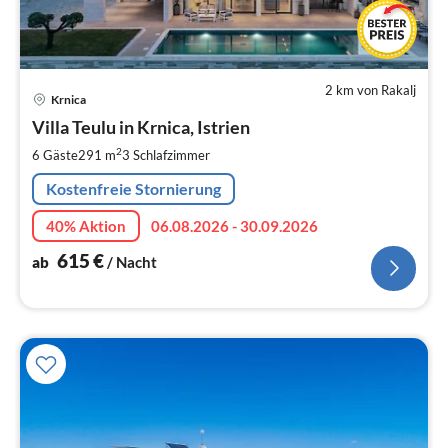
2 km von Rakalj
Pre
Krnica
ab
6
Villa Teulu in Krnica, Istrien
pr
2
6 Gäste
291 m
3
Schlafzimmer
Na
Kostenfreie Stornierung
40% Aktion
06.08.2026 - 30.09.2026
615
€
ab
/ Nacht