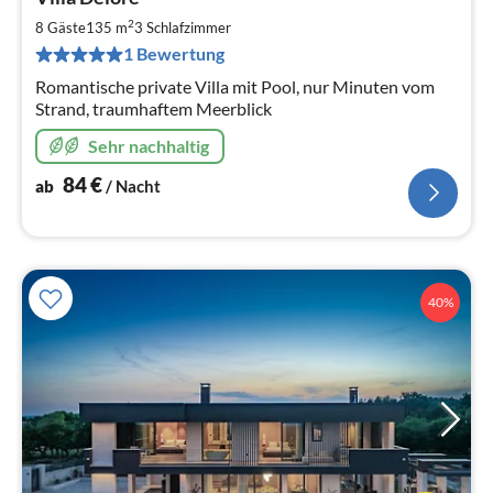
ab
8
2
8 Gäste
135 m
3
Schlafzimmer
pr
1 Bewertung
Na
Romantische private Villa mit Pool, nur Minuten vom
Strand, traumhaftem Meerblick
Sehr nachhaltig
84
€
ab
/ Nacht
40%