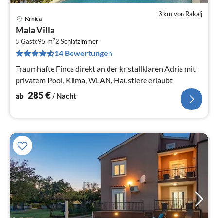
3 km von Rakalj
Krnica
Pre
Mala Villa
ab
2
2
5 Gäste
95 m
2
Schlafzimmer
14 Bewertungen
pr
Na
Traumhafte Finca direkt an der kristallklaren Adria mit
privatem Pool, Klima, WLAN, Haustiere erlaubt
285
€
ab
/ Nacht