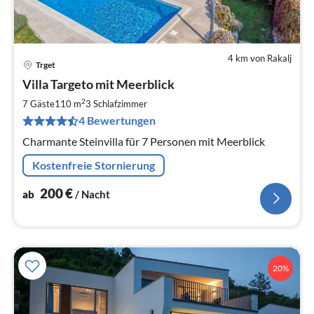
4 km von Rakalj
Trget
Pre
Villa Targeto mit Meerblick
ab
2
2
7 Gäste
110 m
3
Schlafzimmer
pr
4 Bewertungen
Na
Charmante Steinvilla für 7 Personen mit Meerblick
Kostenfreie Stornierung
200
€
ab
/ Nacht
20%