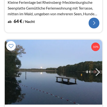
Kleine Ferienlage bei Rheinsberg-Mecklenburgische
Seenplatte Gemütliche Ferienwohnung mit Terrasse,
mitten im Wald, umgeben von mehreren Seen, Hunde
erlaubt, WLAN, Kanu, Grill
64
€
ab
/ Nacht
10%