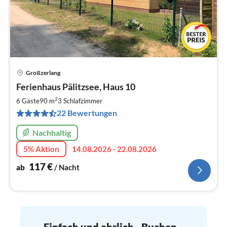
Großzerlang
Pre
Ferienhaus Pälitzsee, Haus 10
ab
1
2
6 Gäste
90 m
3
Schlafzimmer
pr
22 Bewertungen
Na
Nachhaltig
5% Aktion
14.08.2026 - 22.08.2026
117
€
ab
/ Nacht
Einfach und ehrlich - Buchen