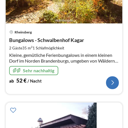
Pre
Rheinsberg
ab
5
Bungalows - Schwalbenhof Kagar
pr
2
2 Gäste
35 m
1
Schlafmöglichkeit
Na
Kleine, gemütliche Ferienbungalows in einem kleinen
Dorf im Norden Brandenburgs, umgeben von Wäldern
und vielen Seen, am südlichen Zipfel der
Sehr nachhaltig
Mecklenburgischen Seenplatte.
52
€
ab
/ Nacht