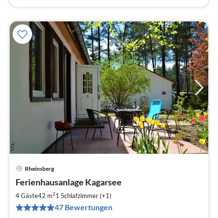
Rheinsberg
Pre
Ferienhausanlage Kagarsee
ab
6
2
4 Gäste
42 m
1
Schlafzimmer (+1)
pr
47 Bewertungen
Na