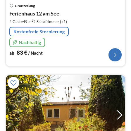
Pre
Großzerlang
ab
8
Ferienhaus 12 am See
pr
2
4 Gäste
49 m
2
Schlafzimmer (+1)
Na
Kostenfreie Stornierung
Nachhaltig
83
€
ab
/ Nacht