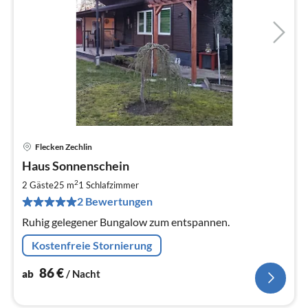
Flecken Zechlin
Pre
Haus Sonnenschein
ab
8
2
2 Gäste
25 m
1
Schlafzimmer
pr
2 Bewertungen
Na
Ruhig gelegener Bungalow zum entspannen.
Kostenfreie Stornierung
86
€
ab
/ Nacht