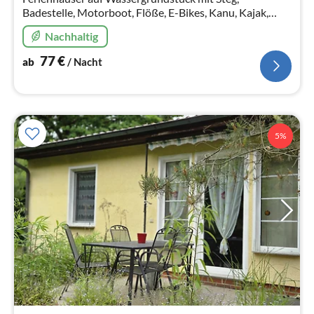
Badestelle, Motorboot, Flöße, E-Bikes, Kanu, Kajak,
SUP, Sauna, Spielplatz in der Seenplatte am Canower
Nachhaltig
See in Kleinzerlang
77
€
ab
/ Nacht
5%