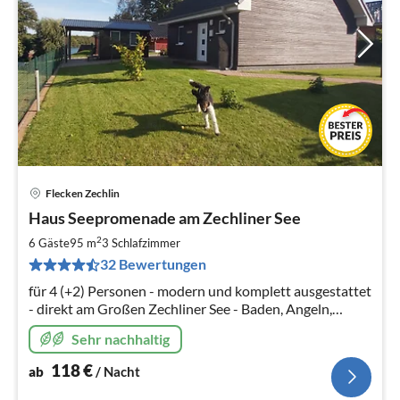
Flecken Zechlin
Pre
Haus Seepromenade am Zechliner See
ab
1
2
6 Gäste
95 m
3
Schlafzimmer
pr
32 Bewertungen
Na
für 4 (+2) Personen - modern und komplett ausgestattet
- direkt am Großen Zechliner See - Baden, Angeln,
Wandern
Sehr nachhaltig
118
€
ab
/ Nacht