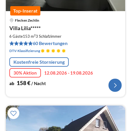
Top-Inserat
Flecken Zechlin
Pre
Villa Lilia*****
ab
1
2
6 Gäste
153 m
3
Schlafzimmer
pr
60 Bewertungen
Na
DTV-Klassifizierung
Kostenfreie Stornierung
30% Aktion
12.08.2026 - 19.08.2026
158
€
ab
/ Nacht