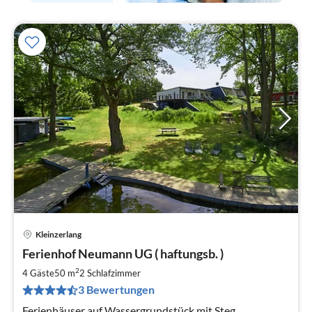
Kleinzerlang
Pre
Ferienhof Neumann UG ( haftungsb. )
ab
7
2
4 Gäste
50 m
2
Schlafzimmer
pr
3 Bewertungen
Na
Ferienhäuser auf Wassergrundstück mit Steg,