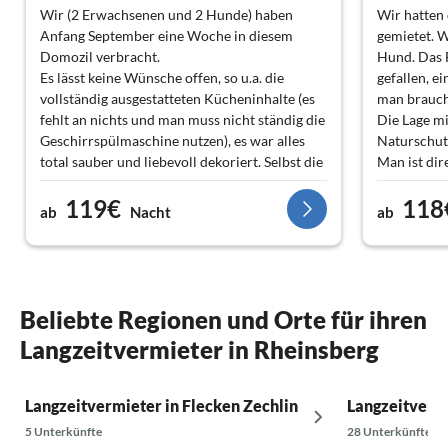
Wir (2 Erwachsenen und 2 Hunde) haben
Wir hatten
Anfang September eine Woche in diesem
gemietet. 
Domozil verbracht.
Hund. Das F
Es lässt keine Wünsche offen, so u.a. die
gefallen, e
vollständig ausgestatteten Kücheninhalte (es
man brauch
fehlt an nichts und man muss nicht ständig die
Die Lage m
Geschirrspülmaschine nutzen), es war alles
Naturschutz
total sauber und liebevoll dekoriert. Selbst die
Man ist dir
Fliegengitter in den Fenstern wussten wir zu
Spaziergän
119€
118
schätzen.
der Sauna. 
ab
Nacht
ab
Wer Ruhe und die Natur sucht, ist dort
min zu Fuß 
absolut gut aufgehoben.
man in Rhei
Wir würden es auf jeden Fall
weitere Re
weiterempfehlen.
Die Ausstat
alles was m
Beliebte Regionen und Orte für ihren
Wir haben 
Langzeitvermieter in Rheinsberg
gern wieder
Langzeitvermieter in Flecken Zechlin
Langzeitverm
5 Unterkünfte
28 Unterkünfte