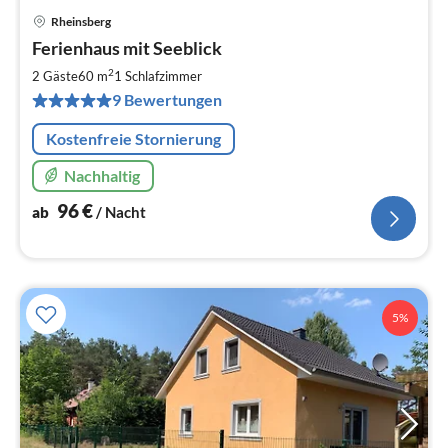
Rheinsberg
Pre
Ferienhaus mit Seeblick
ab
9
2
2 Gäste
60 m
1
Schlafzimmer
pr
9 Bewertungen
Na
Kostenfreie Stornierung
Nachhaltig
96
€
ab
/ Nacht
5%