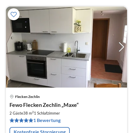
Flecken Zechlin
Pre
Fewo Flecken Zechlin „Maxe“
ab
6
2
2 Gäste
38 m
1
Schlafzimmer
pr
1 Bewertung
Na
Kostenfreie Stornierung