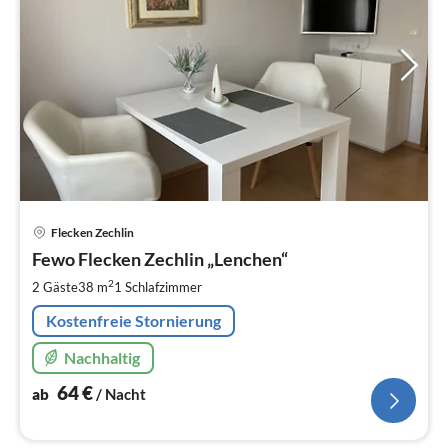
Pre
Flecken Zechlin
ab
6
Fewo Flecken Zechlin „Lenchen“
pr
2
2 Gäste
38 m
1
Schlafzimmer
Na
Kostenfreie Stornierung
Nachhaltig
64
€
ab
/ Nacht