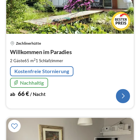
Pre
Zechlinerhütte
ab
6
Willkommen im Paradies
pr
2
2 Gäste
65 m
1
Schlafzimmer
Na
Kostenfreie Stornierung
Nachhaltig
66
€
ab
/ Nacht