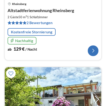
Rheinsberg
Pre
Altstadtferienwohnung Rheinsberg
ab
1
2
2 Gäste
50 m
1
Schlafzimmer
pr
2 Bewertungen
Na
Kostenfreie Stornierung
Nachhaltig
129
€
ab
/ Nacht