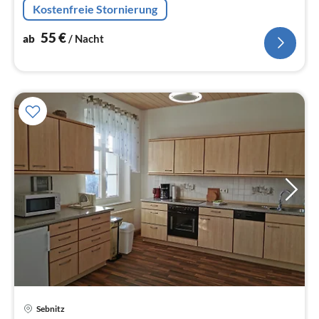
Kostenfreie Stornierung
55
€
ab
/ Nacht
Sebnitz
Pre