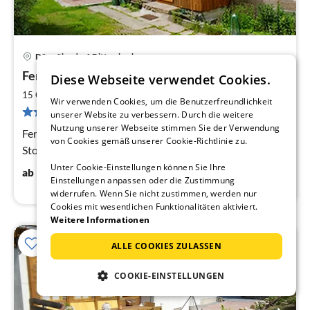
Dürrröhrsdorf-Dittersbach
Pre
Ferienhaus für Großfamilien
Diese Webseite verwendet Cookies.
ab
3
2
15 Gäste
200 m
8
Schlafzimmer
Wir verwenden Cookies, um die Benutzerfreundlichkeit
pr
6 Bewertungen
unserer Website zu verbessern. Durch die weitere
Na
Nutzung unserer Webseite stimmen Sie der Verwendung
Ferienhaus Dobra - in der Nähe der Bastei und Burg
von Cookies gemäß unserer Cookie-Richtlinie zu.
Stolpen Beginn des Malerweges
Unter Cookie-Einstellungen können Sie Ihre
36
€
ab
/ Nacht
Einstellungen anpassen oder die Zustimmung
widerrufen. Wenn Sie nicht zustimmen, werden nur
Cookies mit wesentlichen Funktionalitäten aktiviert.
Weitere Informationen
ALLE COOKIES ZULASSEN
COOKIE-EINSTELLUNGEN