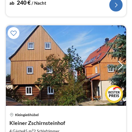
240
€
ab
/ Nacht
Kleingießhübel
Pre
Kleiner Zschirnsteinhof
ab
6
2
4 Gäste
45 m
2
Schlafzimmer