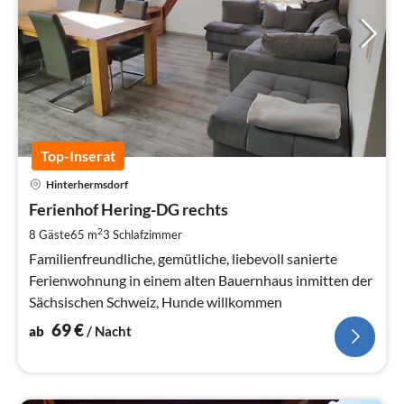
Top-Inserat
Pre
Hinterhermsdorf
ab
6
Ferienhof Hering-DG rechts
pr
2
8 Gäste
65 m
3
Schlafzimmer
Na
Familienfreundliche, gemütliche, liebevoll sanierte
Ferienwohnung in einem alten Bauernhaus inmitten der
Sächsischen Schweiz, Hunde willkommen
69
€
ab
/ Nacht