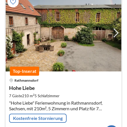
Top-Inserat
Pre
Rathmannsdorf
ab
2
Hohe Liebe
pr
2
7 Gäste
210 m
5
Schlafzimmer
Na
"Hohe Liebe" Ferienwohnung in Rathmannsdorf,
Sachsen, mit 210m², 5 Zimmern und Platz für 7
Personen.
Kostenfreie Stornierung