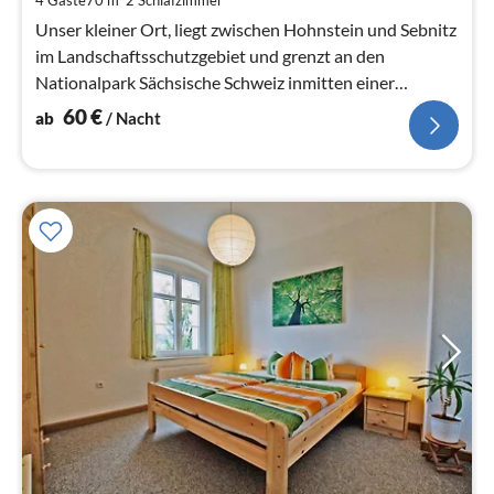
4 Gäste
70 m
2
Schlafzimmer
Na
Unser kleiner Ort, liegt zwischen Hohnstein und Sebnitz
im Landschaftsschutzgebiet und grenzt an den
Nationalpark Sächsische Schweiz inmitten einer
einzigartigen Landschaft.
60
€
ab
/ Nacht