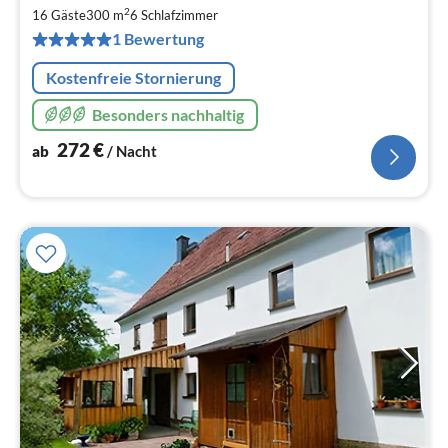
2
2
16 Gäste
300 m
6
Schlafzimmer
pr
1 Bewertung
Na
Kostenfreie Stornierung
Besonders nachhaltig
272
€
ab
/ Nacht