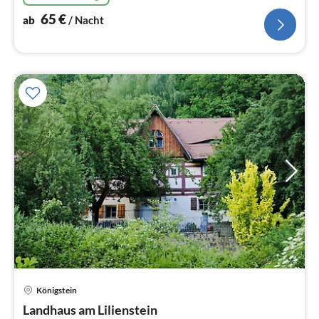
65
€
ab
/ Nacht
Königstein
Pre
Landhaus am Lilienstein
ab