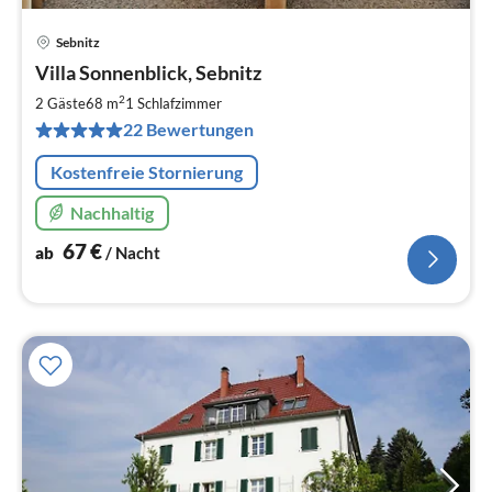
Sebnitz
Pre
Villa Sonnenblick, Sebnitz
ab
6
2
2 Gäste
68 m
1
Schlafzimmer
pr
22 Bewertungen
Na
Kostenfreie Stornierung
Nachhaltig
67
€
ab
/ Nacht