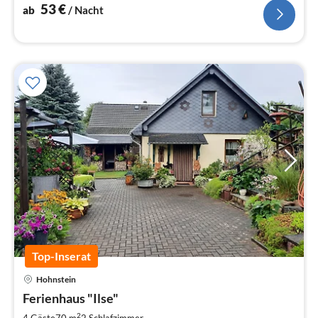
53
€
ab
/ Nacht
Top-Inserat
Pre
Hohnstein
ab
6
Ferienhaus "Ilse"
pr
2