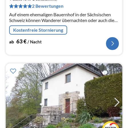
pr
2 Bewertungen
Na
Auf einem ehemaligen Bauernhof in der Sächsischen
Schweiz können Wanderer übernachten oder auch die
ganze Familie einen wunderbaren Urlaub in einer
Kostenfreie Stornierung
Ferienwohnung verbringen.
63
€
ab
/ Nacht