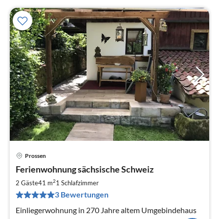
Prossen
Pre
Ferienwohnung sächsische Schweiz
ab
5
2
2 Gäste
41 m
1
Schlafzimmer
pr
3 Bewertungen
Na
Einliegerwohnung in 270 Jahre altem Umgebindehaus