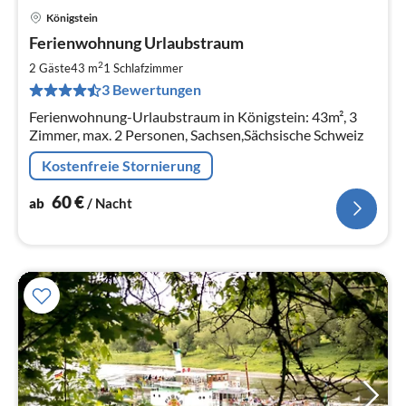
Königstein
Pre
Ferienwohnung Urlaubstraum
ab
6
2
2 Gäste
43 m
1
Schlafzimmer
pr
3 Bewertungen
Na
Ferienwohnung-Urlaubstraum in Königstein: 43m², 3
Zimmer, max. 2 Personen, Sachsen,Sächsische Schweiz
Kostenfreie Stornierung
60
€
ab
/ Nacht