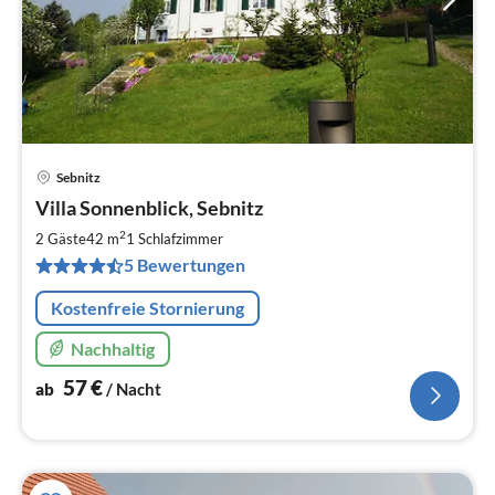
Sebnitz
Pre
Villa Sonnenblick, Sebnitz
ab
5
2
2 Gäste
42 m
1
Schlafzimmer
pr
5 Bewertungen
Na
Kostenfreie Stornierung
Nachhaltig
57
€
ab
/ Nacht