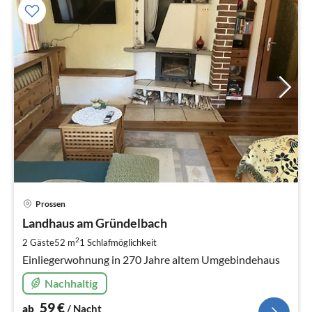
Pre
Prossen
ab
6
Landhaus am Gründelbach
pr
2
2 Gäste
52 m
1
Schlafmöglichkeit
Na
Einliegerwohnung in 270 Jahre altem Umgebindehaus
Nachhaltig
59
€
ab
/ Nacht