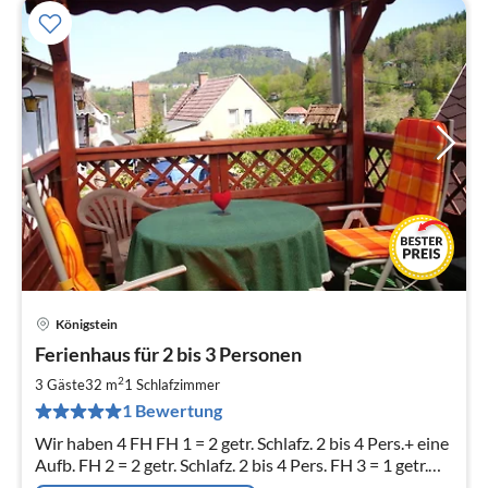
Königstein
Pre
Ferienhaus für 2 bis 3 Personen
ab
5
2
3 Gäste
32 m
1
Schlafzimmer
pr
1 Bewertung
Na
Wir haben 4 FH FH 1 = 2 getr. Schlafz. 2 bis 4 Pers.+ eine
Aufb. FH 2 = 2 getr. Schlafz. 2 bis 4 Pers. FH 3 = 1 getr.
Schlafz. 2 Pers. + eine Aufb. FH 4 = 3 getr. Schlafz. 8 P