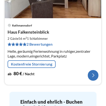
Rathmannsdorf
Pre
Haus Falkensteinblick
ab
8
2
2 Gäste
56 m
1
Schlafzimmer
pr
2 Bewertungen
Na
Helle, geräumig Ferienwohnung in ruhiger,zentraler
Lage, modern,eingerichtet, Parkplatz
Kostenfreie Stornierung
80
€
ab
/ Nacht
Einfach und ehrlich - Buchen