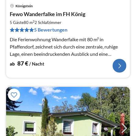
Königstein
Pre
Fewo Wanderfalke im FH König
ab
8
2
5 Gäste
80 m
2
Schlafzimmer
pr
5 Bewertungen
Na
Die Ferienwohnung Wanderfalke mit 80 m² in
Pfaffendorf, zeichnet sich durch eine zentrale, ruhige
Lage, einen beeindruckenden Ausblick und eine
komfortable Ausstattung aus.
87
€
ab
/ Nacht