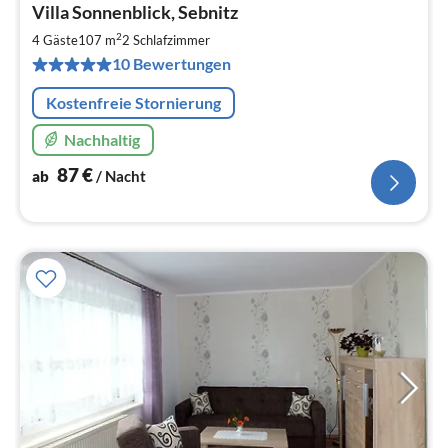
Villa Sonnenblick, Sebnitz
ab
8
2
4 Gäste
107 m
2
Schlafzimmer
pr
10 Bewertungen
Na
Kostenfreie Stornierung
Nachhaltig
87
€
ab
/ Nacht