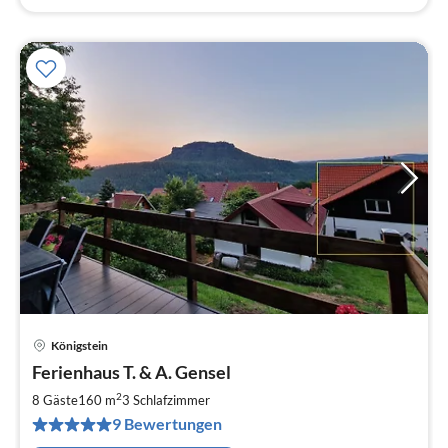
Königstein
Pre
Ferienhaus T. & A. Gensel
ab
1
2
8 Gäste
160 m
3
Schlafzimmer
pr
9 Bewertungen
Na