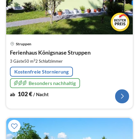
Pre
Struppen
ab
1
Ferienhaus Königsnase Struppen
pr
2
3 Gäste
50 m
2
Schlafzimmer
Na
Kostenfreie Stornierung
Besonders nachhaltig
102
€
ab
/ Nacht