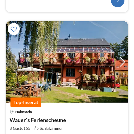
Top-Inserat
Pre
Hohnstein
ab
7
Wauer`s Ferienscheune
pr
2
8 Gäste
155 m
5
Schlafzimmer
Na