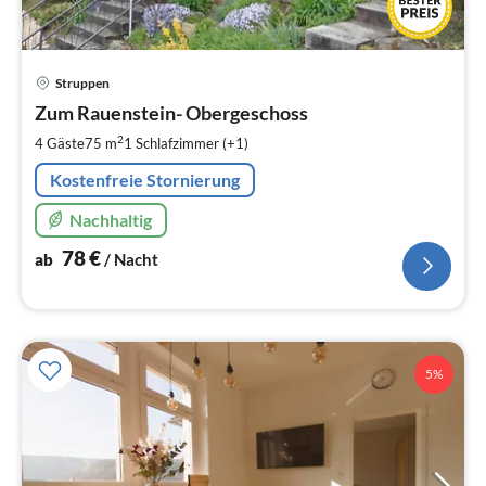
Pre
Struppen
ab
7
Zum Rauenstein- Obergeschoss
pr
2
4 Gäste
75 m
1
Schlafzimmer (+1)
Na
Kostenfreie Stornierung
Nachhaltig
78
€
ab
/ Nacht
5%