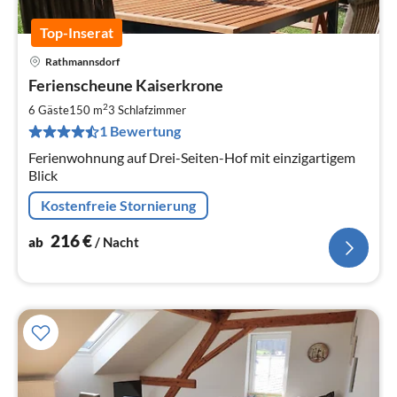
Top-Inserat
Rathmannsdorf
Pre
Ferienscheune Kaiserkrone
ab
2
2
6 Gäste
150 m
3
Schlafzimmer
pr
1 Bewertung
Na
Ferienwohnung auf Drei-Seiten-Hof mit einzigartigem
Blick
Kostenfreie Stornierung
216
€
ab
/ Nacht