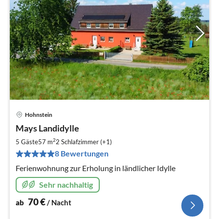
Hohnstein
Pre
Mays Landidylle
ab
7
2
5 Gäste
57 m
2
Schlafzimmer (+1)
pr
8 Bewertungen
Na
Ferienwohnung zur Erholung in ländlicher Idylle
Sehr nachhaltig
70
€
ab
/ Nacht