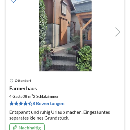
Ottendorf
Pre
Farmerhaus
ab
6
2
4 Gäste
38 m
2
Schlafzimmer
pr
8 Bewertungen
Na
Entspannt und ruhig Urlaub machen. Eingezäuntes
separates kleines Grundstück.
Nachhaltig