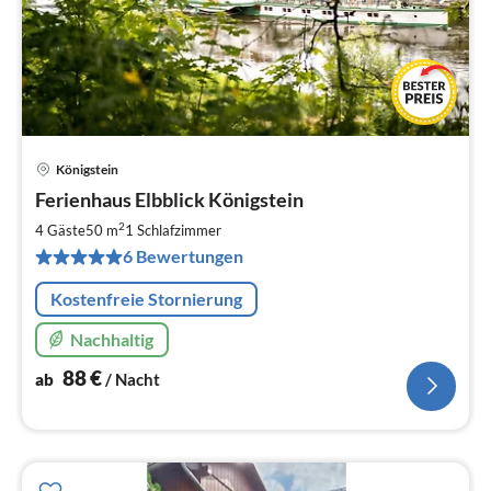
Königstein
Pre
Ferienhaus Elbblick Königstein
ab
8
2
4 Gäste
50 m
1
Schlafzimmer
pr
6 Bewertungen
Na
Kostenfreie Stornierung
Nachhaltig
88
€
ab
/ Nacht