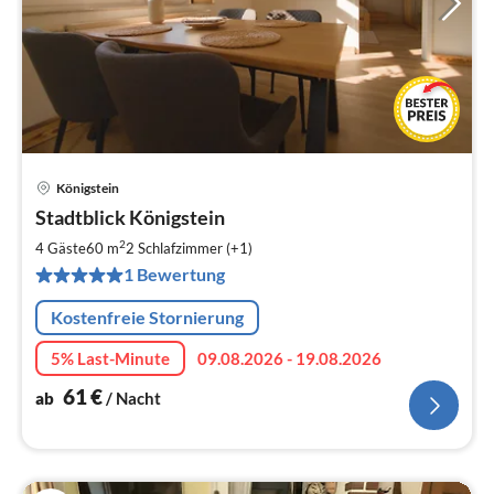
Königstein
Pre
Stadtblick Königstein
ab
6
2
4 Gäste
60 m
2
Schlafzimmer (+1)
pr
1 Bewertung
Na
Kostenfreie Stornierung
5% Last-Minute
09.08.2026 - 19.08.2026
61
€
ab
/ Nacht