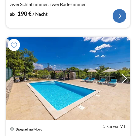
zwei Schlafzimmer, zwei Badezimmer
190
€
ab
/ Nacht
3 km von Vrh
Pre
Biograd na Moru
ab