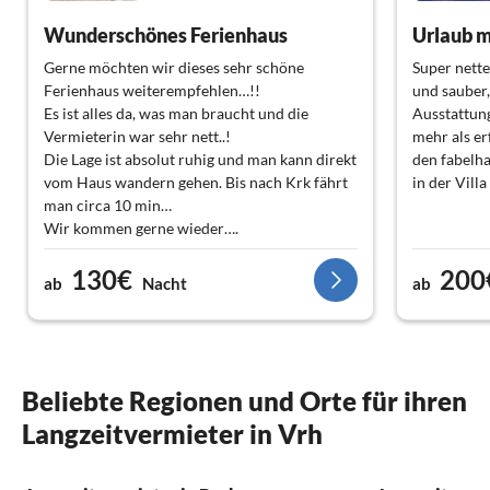
Wunderschönes Ferienhaus
Urlaub m
Gerne möchten wir dieses sehr schöne
Super nette
Ferienhaus weiterempfehlen…!!
und sauber,
Es ist alles da, was man braucht und die
Ausstattun
Vermieterin war sehr nett..!
mehr als er
Die Lage ist absolut ruhig und man kann direkt
den fabelh
vom Haus wandern gehen. Bis nach Krk fährt
in der Vill
man circa 10 min…
Wir kommen gerne wieder….
Doro & Udo und unsere 2 Hunde
130€
200
ab
Nacht
ab
Beliebte Regionen und Orte für ihren
Langzeitvermieter in Vrh