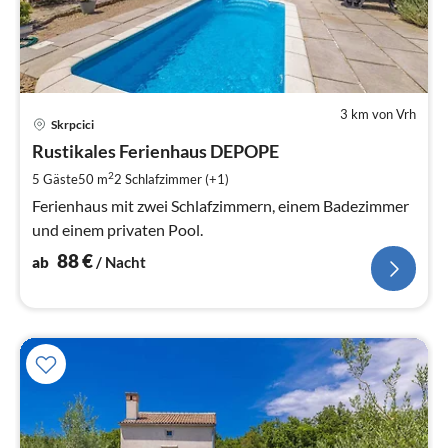
3 km von Vrh
Pre
Skrpcici
ab
8
Rustikales Ferienhaus DEPOPE
pr
2
5 Gäste
50 m
2
Schlafzimmer (+1)
Na
Ferienhaus mit zwei Schlafzimmern, einem Badezimmer
und einem privaten Pool.
88
€
ab
/ Nacht