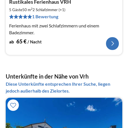
Rustikales Ferienhaus VRH
ab
6
2
5 Gäste
50 m
2
Schlafzimmer (+1)
pr
1 Bewertung
Na
Ferienhaus mit zwei Schlafzimmern und einem
Badezimmer.
65
€
ab
/ Nacht
Unterkünfte in der Nähe von Vrh
Diese Unterkünfte entsprechen Ihrer Suche, liegen
jedoch außerhalb des Zielortes.