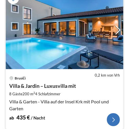
0,2 km von Vrh
Pre
Brusići
ab
4
Villa & Jardin – Luxusvilla mit
pr
2
8 Gäste
200 m
4
Schlafzimmer
Na
Villa & Garten - Villa auf der Insel Krk mit Pool und
Garten
435
€
ab
/ Nacht