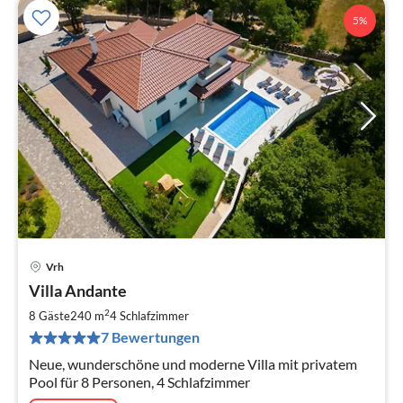
5%
Vrh
Pre
Villa Andante
ab
2
2
8 Gäste
240 m
4
Schlafzimmer
pr
7 Bewertungen
Na
Neue, wunderschöne und moderne Villa mit privatem
Pool für 8 Personen, 4 Schlafzimmer