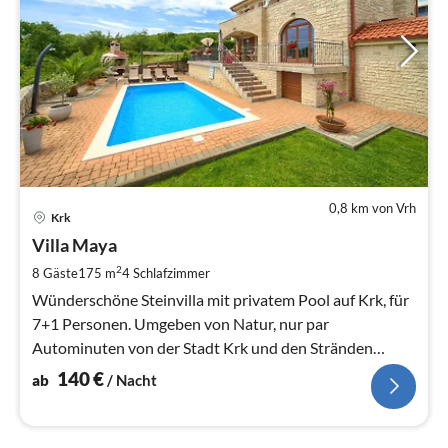
0,8 km von Vrh
Pre
Krk
ab
1
Villa Maya
pr
2
8 Gäste
175 m
4
Schlafzimmer
Na
Wünderschöne Steinvilla mit privatem Pool auf Krk, für
7+1 Personen. Umgeben von Natur, nur par
Autominuten von der Stadt Krk und den Stränden
entfernt.
140
€
ab
/ Nacht