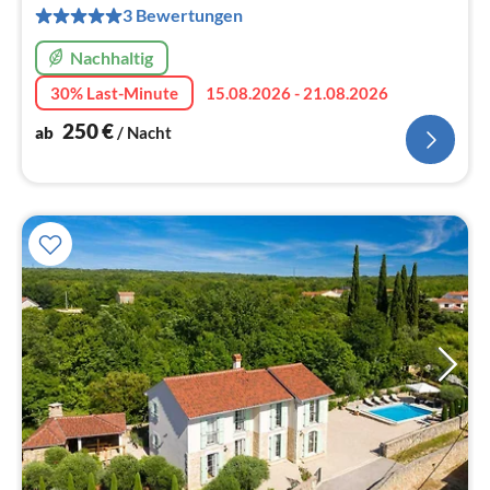
pr
3 Bewertungen
Na
Nachhaltig
30% Last-Minute
15.08.2026 - 21.08.2026
250
€
ab
/ Nacht