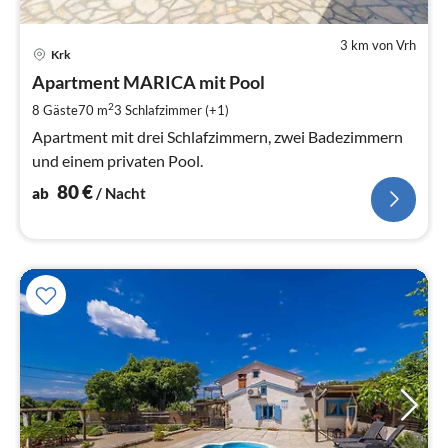
3 km von Vrh
Pre
Krk
ab
8
Apartment MARICA mit Pool
pr
2
8 Gäste
70 m
3
Schlafzimmer (+1)
Na
Apartment mit drei Schlafzimmern, zwei Badezimmern
und einem privaten Pool.
80
€
ab
/ Nacht