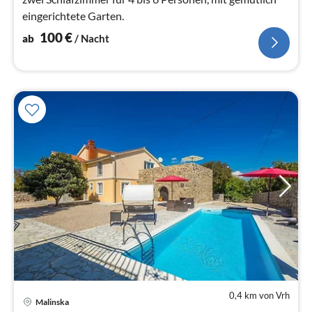
eingerichtete Garten.
100
€
ab
/ Nacht
0,4 km von Vrh
Pre
Malinska
ab