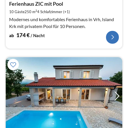
1
Ferienhaus ZIC mit Pool
pr
2
10 Gäste
250 m
4
Schlafzimmer (+1)
Na
Modernes und komfortables Ferienhaus in Vrh, Island
Krk mit privatem Pool für 10 Personen.
174
€
ab
/ Nacht