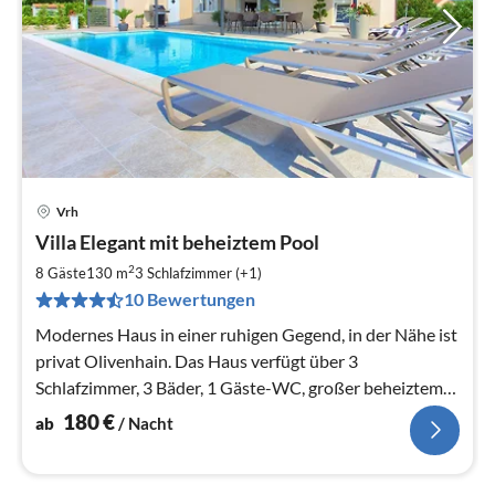
Vrh
Pre
Villa Elegant mit beheiztem Pool
ab
1
2
8 Gäste
130 m
3
Schlafzimmer (+1)
pr
10 Bewertungen
Na
Modernes Haus in einer ruhigen Gegend, in der Nähe ist
privat Olivenhain. Das Haus verfügt über 3
Schlafzimmer, 3 Bäder, 1 Gäste-WC, großer beheiztem
Pool und Spielzimmer.
180
€
ab
/ Nacht