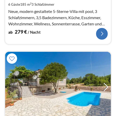
pr
2
6 Gäste
185 m
3
Schlafzimmer
Na
Neue, modern gestaltete 5-Sterne-Villa mit pool, 3
Schlafzimmern, 3,5 Badezimmern, Küche, Esszimmer,
Wohnzimmer, Wellness, Sonnenterrasse, Garten und
Parkplatz. Meerblick
279
€
ab
/ Nacht