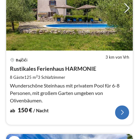
3 km von Vrh
Pre
Bajčići
ab
1
Rustikales Ferienhaus HARMONIE
pr
2
8 Gäste
125 m
3
Schlafzimmer
Na
Wunderschöne Steinhaus mit privatem Pool für 6-8
Personen, mit großem Garten umgeben von
Olivenbäumen.
150
€
ab
/ Nacht