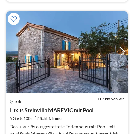
0,2 km von Vrh
Pre
Krk
ab
1
Luxus Steinvilla MAREVIC mit Pool
pr
2
6 Gäste
100 m
2
Schlafzimmer
Na
Das luxuriös ausgestattete Ferienhaus mit Pool, mit
zwei Schlafzimmer für 4 bis 6 Personen, mit gemütlich