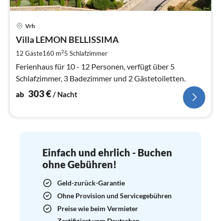
Pre
Vrh
ab
3
Villa LEMON BELLISSIMA
pr
2
12 Gäste
160 m
5
Schlafzimmer
Na
Ferienhaus für 10 - 12 Personen, verfügt über 5
Schlafzimmer, 3 Badezimmer und 2 Gästetoiletten.
303
€
ab
/ Nacht
Einfach und ehrlich - Buchen
ohne Gebühren!
Geld-zurück-Garantie
Ohne Provision und Servicegebühren
Preise wie beim Vermieter
Zertifiziert vom Deutschen