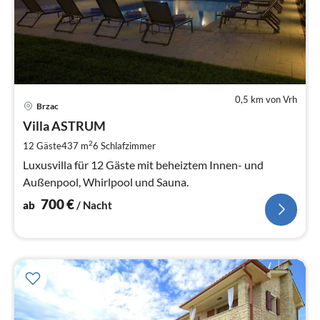
0,5 km von Vrh
Pre
Brzac
ab
7
Villa ASTRUM
pr
2
12 Gäste
437 m
6
Schlafzimmer
Na
Luxusvilla für 12 Gäste mit beheiztem Innen- und
Außenpool, Whirlpool und Sauna.
700
€
ab
/ Nacht