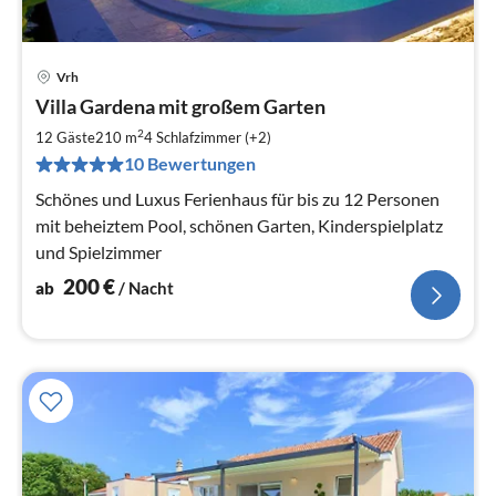
Vrh
Pre
Villa Gardena mit großem Garten
ab
2
2
12 Gäste
210 m
4
Schlafzimmer (+2)
pr
10 Bewertungen
Na
Schönes und Luxus Ferienhaus für bis zu 12 Personen
mit beheiztem Pool, schönen Garten, Kinderspielplatz
und Spielzimmer
200
€
ab
/ Nacht