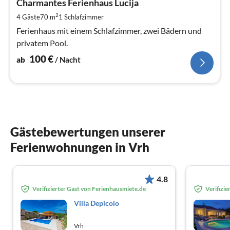
1
Charmantes Ferienhaus Lucija
pr
2
4 Gäste
70 m
1
Schlafzimmer
Na
Ferienhaus mit einem Schlafzimmer, zwei Bädern und
privatem Pool.
100
€
ab
/ Nacht
Gästebewertungen unserer
Ferienwohnungen in Vrh
4.8
Verifizierter Gast von Ferienhausmiete.de
Verifizi
Villa Depicolo
Vrh