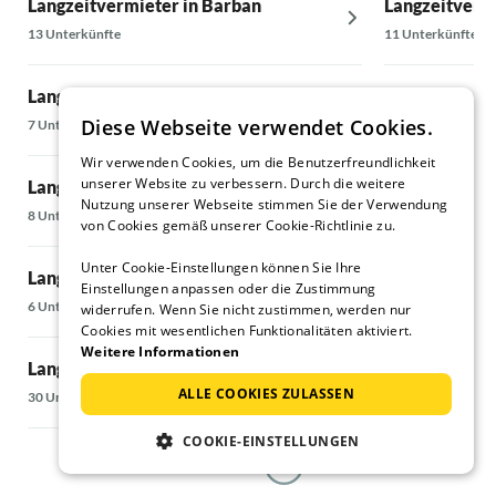
Langzeitvermieter in Barban
Langzeitvermi
13 Unterkünfte
11 Unterkünfte
Langzeitvermieter in Barbat
Langzeitverm
Diese Webseite verwendet Cookies.
7 Unterkünfte
30 Unterkünfte
Wir verwenden Cookies, um die Benutzerfreundlichkeit
unserer Website zu verbessern. Durch die weitere
Langzeitvermieter in Baska
Langzeitverm
Nutzung unserer Webseite stimmen Sie der Verwendung
8 Unterkünfte
7 Unterkünfte
von Cookies gemäß unserer Cookie-Richtlinie zu.
Unter Cookie-Einstellungen können Sie Ihre
Langzeitvermieter in Cizici
Langzeitvermi
Einstellungen anpassen oder die Zustimmung
6 Unterkünfte
5 Unterkünfte
widerrufen. Wenn Sie nicht zustimmen, werden nur
Cookies mit wesentlichen Funktionalitäten aktiviert.
Weitere Informationen
Langzeitvermieter in Crikvenica
Langzeitvermi
ALLE COOKIES ZULASSEN
30 Unterkünfte
5 Unterkünfte
COOKIE-EINSTELLUNGEN