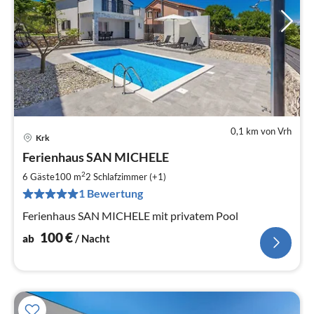
0,1 km von Vrh
Krk
Pre
Ferienhaus SAN MICHELE
ab
1
2
6 Gäste
100 m
2
Schlafzimmer (+1)
pr
1 Bewertung
Na
Ferienhaus SAN MICHELE mit privatem Pool
100
€
ab
/ Nacht