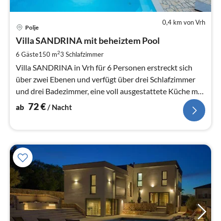
0,4 km von Vrh
Pre
Polje
ab
7
Villa SANDRINA mit beheiztem Pool
pr
2
6 Gäste
150 m
3
Schlafzimmer
Na
Villa SANDRINA in Vrh für 6 Personen erstreckt sich
über zwei Ebenen und verfügt über drei Schlafzimmer
und drei Badezimmer, eine voll ausgestattete Küche mit
Essbereich...
72
€
ab
/ Nacht