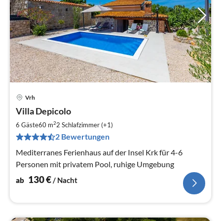
Vrh
Pre
Villa Depicolo
ab
1
2
6 Gäste
60 m
2
Schlafzimmer (+1)
pr
2 Bewertungen
Na
Mediterranes Ferienhaus auf der Insel Krk für 4-6
Personen mit privatem Pool, ruhige Umgebung
130
€
ab
/ Nacht