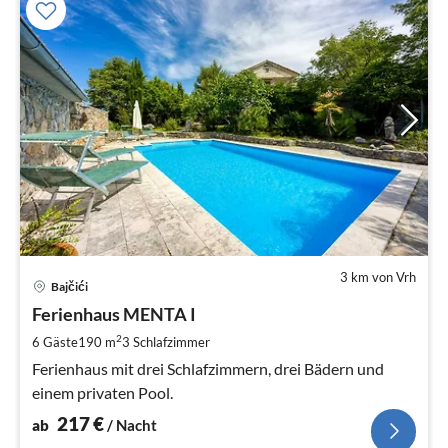
3 km von Vrh
Pre
Bajčići
ab
2
Ferienhaus MENTA I
pr
2
6 Gäste
190 m
3
Schlafzimmer
Na
Ferienhaus mit drei Schlafzimmern, drei Bädern und
einem privaten Pool.
217
€
ab
/ Nacht