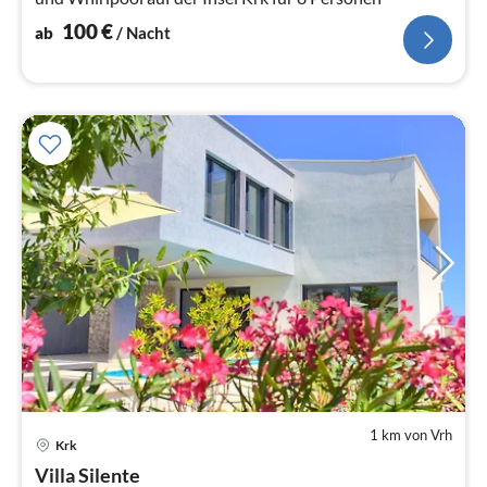
100
€
ab
/ Nacht
1 km von Vrh
Pre
Krk
ab
2
Villa Silente