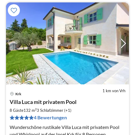
1 km von Vrh
Krk
Pre
Villa Luca mit privatem Pool
ab
1
2
8 Gäste
132 m
3
Schlafzimmer (+1)
pr
4 Bewertungen
Na
Wunderschöne rustikale Villa Luca mit privatem Pool
und Whirlpool auf der Insel Krk für 8 Personen