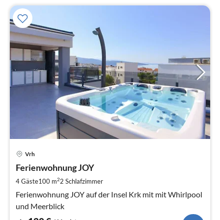
Pre
Vrh
ab
1
Ferienwohnung JOY
pr
2
4 Gäste
100 m
2
Schlafzimmer
Na
Ferienwohnung JOY auf der Insel Krk mit mit Whirlpool
und Meerblick