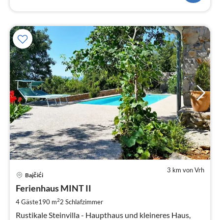
3 km von Vrh
Pre
Bajčići
ab
1
Ferienhaus MINT II
pr
2
4 Gäste
190 m
2
Schlafzimmer
Na
Rustikale Steinvilla - Haupthaus und kleineres Haus,