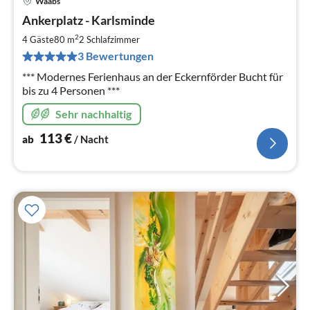
Waabs
Pre
Ankerplatz - Karlsminde
ab
1
2
4 Gäste
80 m
2
Schlafzimmer
pr
3 Bewertungen
Na
*** Modernes Ferienhaus an der Eckernförder Bucht für
bis zu 4 Personen ***
Sehr nachhaltig
113
€
ab
/ Nacht