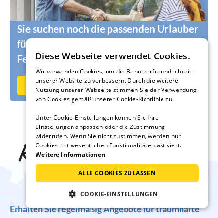
Sie suchen noch die passenden Urlauber
für Ihr Ferienhaus oder Ihre
Diese Webseite verwendet Cookies.
Ferienwohnung?
Wir verwenden Cookies, um die Benutzerfreundlichkeit
unserer Website zu verbessern. Durch die weitere
Jetzt auf Ferienhausmiete.de vermieten
Nutzung unserer Webseite stimmen Sie der Verwendung
von Cookies gemäß unserer Cookie-Richtlinie zu.
Unter Cookie-Einstellungen können Sie Ihre
Einstellungen anpassen oder die Zustimmung
widerrufen. Wenn Sie nicht zustimmen, werden nur
Reise-Inspiration frei
Cookies mit wesentlichen Funktionalitäten aktiviert.
Weitere Informationen
Haus
ALLE COOKIES ZULASSEN
COOKIE-EINSTELLUNGEN
Erhalten Sie regelmäßig Angebote für traumhafte