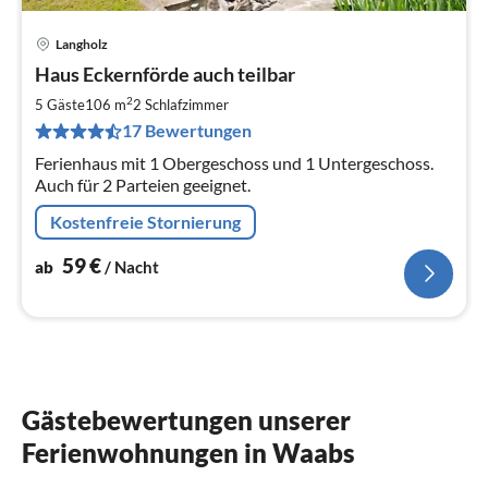
Langholz
Pre
Haus Eckernförde auch teilbar
ab
5
2
5 Gäste
106 m
2
Schlafzimmer
pr
17 Bewertungen
Na
Ferienhaus mit 1 Obergeschoss und 1 Untergeschoss.
Auch für 2 Parteien geeignet.
Kostenfreie Stornierung
59
€
ab
/ Nacht
Gästebewertungen unserer
Ferienwohnungen in Waabs