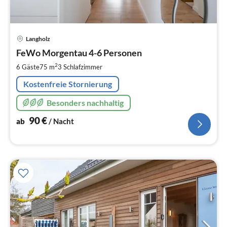
Pre
Langholz
ab
9
FeWo Morgentau 4-6 Personen
pr
2
6 Gäste
75 m
3
Schlafzimmer
Na
Kostenfreie Stornierung
Besonders nachhaltig
90
€
ab
/ Nacht