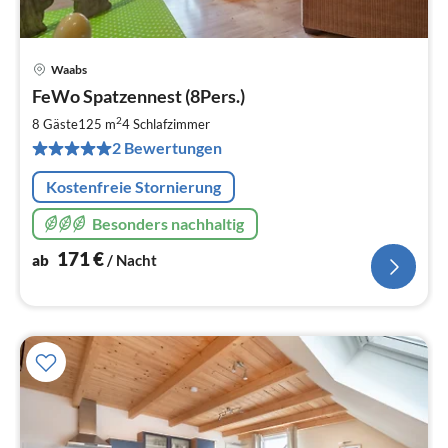
Waabs
Pre
FeWo Spatzennest (8Pers.)
ab
1
2
8 Gäste
125 m
4
Schlafzimmer
pr
2 Bewertungen
Na
Kostenfreie Stornierung
Besonders nachhaltig
171
€
ab
/ Nacht