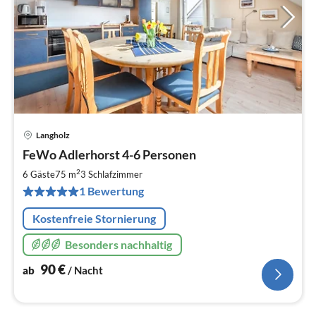
Langholz
Pre
FeWo Adlerhorst 4-6 Personen
ab
9
2
6 Gäste
75 m
3
Schlafzimmer
pr
1 Bewertung
Na
Kostenfreie Stornierung
Besonders nachhaltig
90
€
ab
/ Nacht