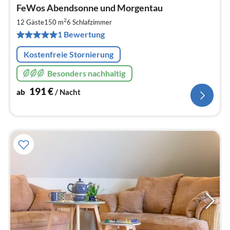
Pre
FeWos Abendsonne und Morgentau
ab
1
2
12 Gäste
150 m
6
Schlafzimmer
pr
1 Bewertung
Na
Kostenfreie Stornierung
Besonders nachhaltig
191
€
ab
/ Nacht