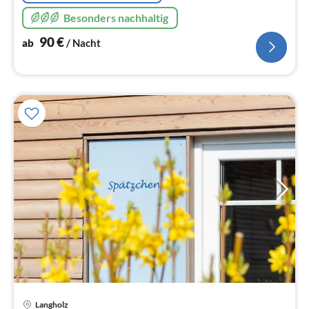
Besonders nachhaltig
90
€
ab
/ Nacht
Pre
Langholz