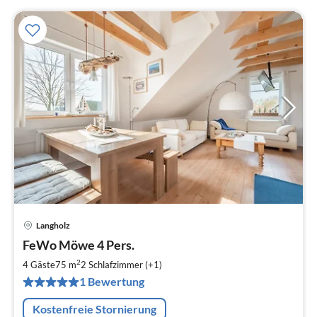
Langholz
Pre
FeWo Möwe 4 Pers.
ab
9
2
4 Gäste
75 m
2
Schlafzimmer (+1)
pr
1 Bewertung
Na
Kostenfreie Stornierung