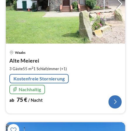
Pre
Waabs
ab
7
Alte Meierei
pr
2
3 Gäste
55 m
1
Schlafzimmer (+1)
Na
Kostenfreie Stornierung
Nachhaltig
75
€
ab
/ Nacht