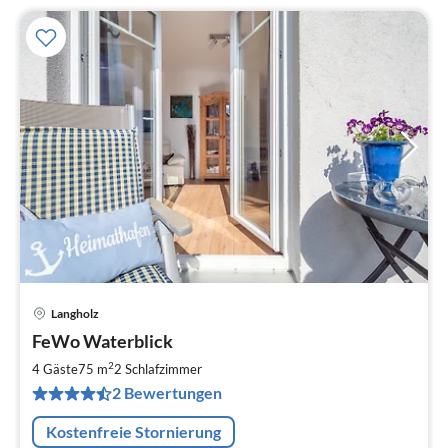
Langholz
Pre
FeWo Waterblick
ab
8
2
4 Gäste
75 m
2
Schlafzimmer
pr
2 Bewertungen
Na
Kostenfreie Stornierung