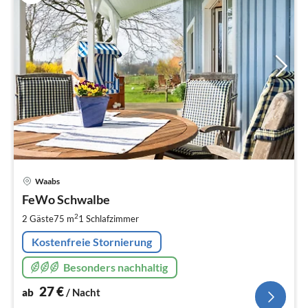
Pre
Waabs
ab
2
FeWo Schwalbe
pr
2
2 Gäste
75 m
1
Schlafzimmer
Na
Kostenfreie Stornierung
Besonders nachhaltig
27
€
ab
/ Nacht