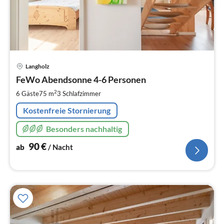
Pre
Langholz
ab
9
FeWo Abendsonne 4-6 Personen
pr
2
6 Gäste
75 m
3
Schlafzimmer
Na
Kostenfreie Stornierung
Besonders nachhaltig
90
€
ab
/ Nacht