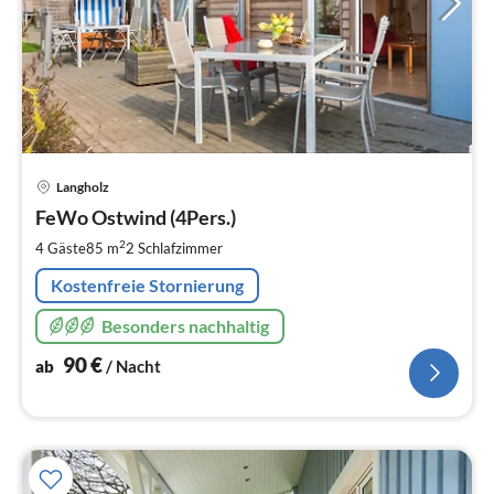
Pre
Langholz
ab
9
FeWo Ostwind (4Pers.)
pr
2
4 Gäste
85 m
2
Schlafzimmer
Na
Kostenfreie Stornierung
Besonders nachhaltig
90
€
ab
/ Nacht