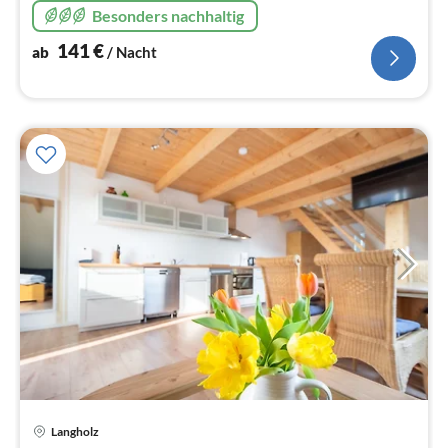
Besonders nachhaltig
141
€
ab
/ Nacht
Pre
Langholz
ab