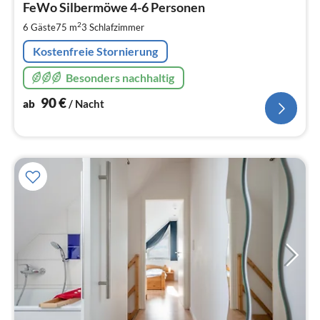
9
FeWo Silbermöwe 4-6 Personen
pr
2
6 Gäste
75 m
3
Schlafzimmer
Na
Kostenfreie Stornierung
Besonders nachhaltig
90
€
ab
/ Nacht