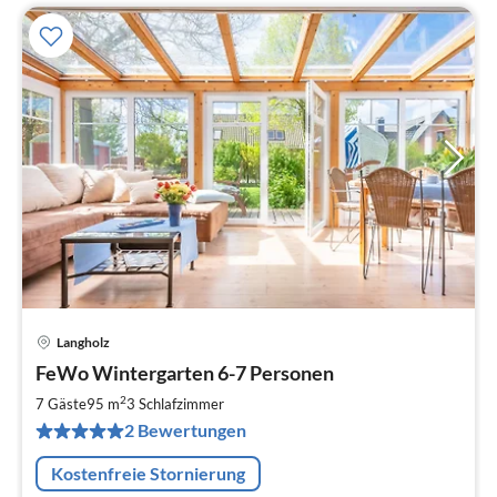
Langholz
Pre
FeWo Wintergarten 6-7 Personen
ab
1
2
7 Gäste
95 m
3
Schlafzimmer
pr
2 Bewertungen
Na
Kostenfreie Stornierung