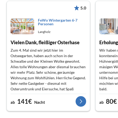
5.0
FeWo Wintergarten 6-7
Personen
Langholz
Vielen Dank, fleißiger Osterhase
Erholung
Zum 4. Mal sind wir jetzt hier im
Wir haben 
Ostseegarten, haben auch schon in der
konntenein 
Schwalbe und der Kleinen Wolke gewohnt.
Hühnergött
Alles tolle Wohnungen aber diesmal brauchen
mäsigen We
wir mehr Platz. Sehr schöne, geräumige
unternomme
Wohnung zum Wohlfühlen. Herrliche Gegend.
Hilfe bei 
Sehr nette Gastgeber - diesmal mit
möchten wi
Osterumtrunk und Eiersuche, hat Spaß
bald.
gemacht.
141€
80€
ab
Nacht
ab