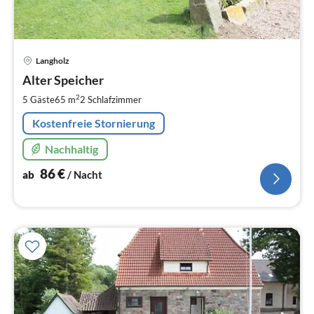
Pre
Langholz
ab
8
Alter Speicher
pr
2
5 Gäste
65 m
2
Schlafzimmer
Na
Kostenfreie Stornierung
Nachhaltig
86
€
ab
/ Nacht