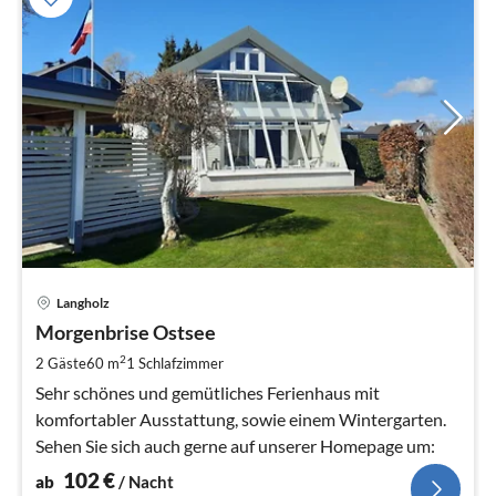
Pre
Langholz
ab
1
Morgenbrise Ostsee
pr
2
2 Gäste
60 m
1
Schlafzimmer
Na
Sehr schönes und gemütliches Ferienhaus mit
komfortabler Ausstattung, sowie einem Wintergarten.
Sehen Sie sich auch gerne auf unserer Homepage um:
102
€
ab
/ Nacht