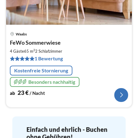
Waabs
Pre
FeWo Sommerwiese
ab
2
2
4 Gäste
65 m
2
Schlafzimmer
pr
1 Bewertung
Na
Kostenfreie Stornierung
Besonders nachhaltig
23
€
ab
/ Nacht
Einfach und ehrlich - Buchen
ohne Gebühren!