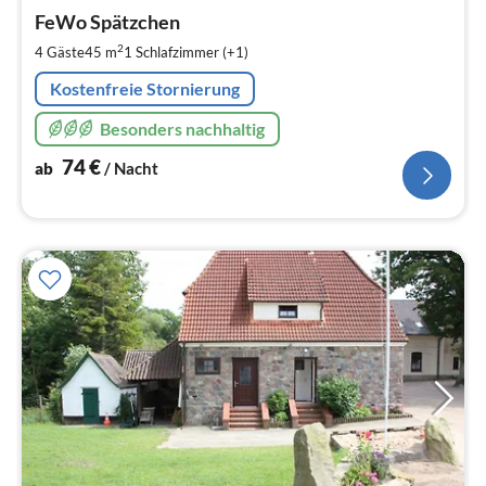
ab
7
FeWo Spätzchen
pr
2
4 Gäste
45 m
1
Schlafzimmer (+1)
Na
Kostenfreie Stornierung
Besonders nachhaltig
74
€
ab
/ Nacht