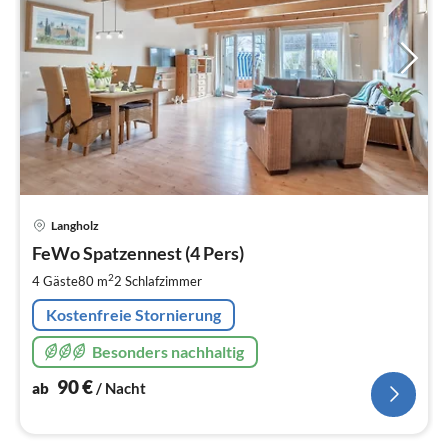
Pre
Langholz
ab
9
FeWo Spatzennest (4 Pers)
pr
2
4 Gäste
80 m
2
Schlafzimmer
Na
Kostenfreie Stornierung
Besonders nachhaltig
90
€
ab
/ Nacht