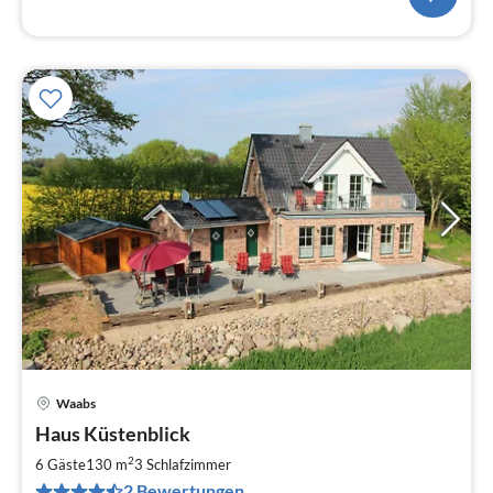
Waabs
Pre
Haus Küstenblick
ab
1
2
6 Gäste
130 m
3
Schlafzimmer
pr
2 Bewertungen