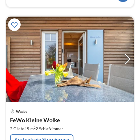
Pre
Waabs
ab
7
FeWo Kleine Wolke
pr
2
2 Gäste
45 m
2
Schlafzimmer
Na
Kostenfreie Stornierung