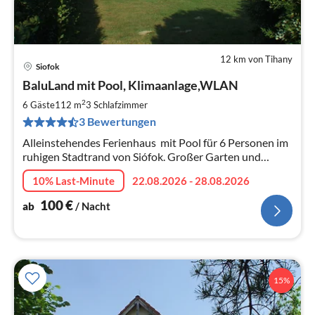
12 km von Tihany
Siofok
Pre
BaluLand mit Pool, Klimaanlage,WLAN
ab
1
2
6 Gäste
112 m
3
Schlafzimmer
pr
3 Bewertungen
Na
Alleinstehendes Ferienhaus mit Pool für 6 Personen im
ruhigen Stadtrand von Siófok. Großer Garten und
Terrasse, Parkplatz, Klimaanlage, Internet.
10% Last-Minute
22.08.2026 - 28.08.2026
100
€
ab
/ Nacht
15%