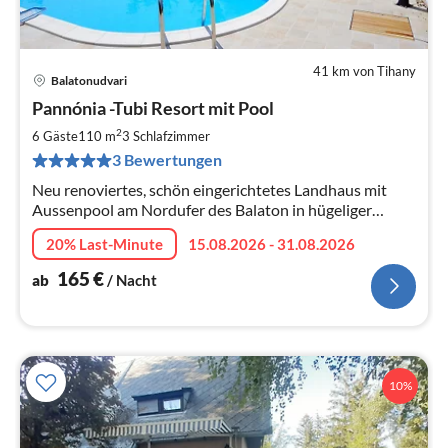
41 km von Tihany
Balatonudvari
Pre
Pannónia -Tubi Resort mit Pool
ab
1
2
6 Gäste
110 m
3
Schlafzimmer
pr
3 Bewertungen
Na
Neu renoviertes, schön eingerichtetes Landhaus mit
Aussenpool am Nordufer des Balaton in hügeliger
Landschaft von Balatonederics
20% Last-Minute
15.08.2026 - 31.08.2026
165
€
ab
/ Nacht
10%