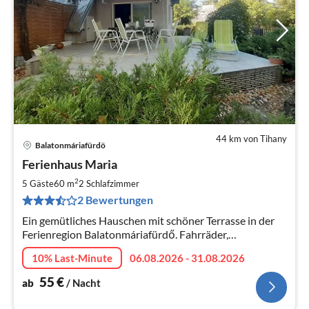
44 km von Tihany
Balatonmáriafürdö
Pre
Ferienhaus Maria
ab
5
2
5 Gäste
60 m
2
Schlafzimmer
pr
2 Bewertungen
Na
Ein gemütliches Hauschen mit schöner Terrasse in der
Ferienregion Balatonmáriafürdő. Fahrräder,
Tischtennisplatte, WLAN, Klimaanlage
10% Last-Minute
06.08.2026 - 31.08.2026
55
€
ab
/ Nacht