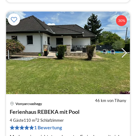
30%
46 km von Tihany
Vonyarcvashegy
Pre
Ferienhaus REBEKA mit Pool
ab
1
2
4 Gäste
110 m
2
Schlafzimmer
pr
1 Bewertung
Na