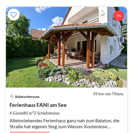
5%
39 km von Tihany
Pre
Balatonfenyves
ab
9
Ferienhaus FANI am See
pr
2
4 Gäste
80 m
2
Schlafzimmer
Na
Alleinstehendes Ferienhaus ganz nah zum Balaton, die
Straße hat eigenes Steg zum Wasser. Kostenlose
Klimaanlage, Internet. Überdachte Terrasse ist einfach