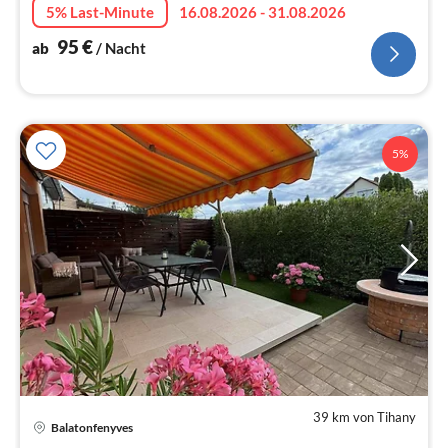
5% Last-Minute
16.08.2026 - 31.08.2026
super !
95
€
ab
/ Nacht
5%
39 km von Tihany
Pre
Balatonfenyves
ab