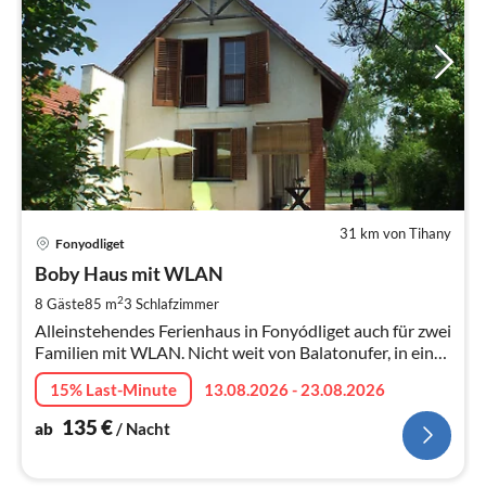
31 km von Tihany
Pre
Fonyodliget
ab
1
Boby Haus mit WLAN
pr
2
8 Gäste
85 m
3
Schlafzimmer
Na
Alleinstehendes Ferienhaus in Fonyódliget auch für zwei
Familien mit WLAN. Nicht weit von Balatonufer, in einer
ruhigen Umgebung nah zum Árpád-Strand
15% Last-Minute
13.08.2026 - 23.08.2026
135
€
ab
/ Nacht