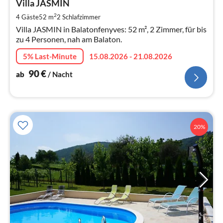
9
Villa JASMIN
pr
2
4 Gäste
52 m
2
Schlafzimmer
Na
Villa JASMIN in Balatonfenyves: 52 m², 2 Zimmer, für bis
zu 4 Personen, nah am Balaton.
5% Last-Minute
15.08.2026 - 21.08.2026
90
€
ab
/ Nacht
20%