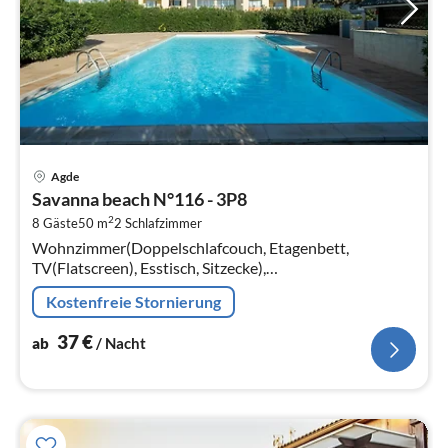
Pre
Agde
ab
Savanna beach N°116 - 3P8
3
2
8 Gäste
50 m
2
Schlafzimmer
pr
Wohnzimmer(Doppelschlafcouch, Etagenbett,
Na
TV(Flatscreen), Esstisch, Sitzecke),
Küche(Wasserkocher, Kaffeemaschine, Mikrowelle,
Kostenfreie Stornierung
Spülmaschine, Kühl-/Gefrierkombination, )
37
€
ab
/ Nacht