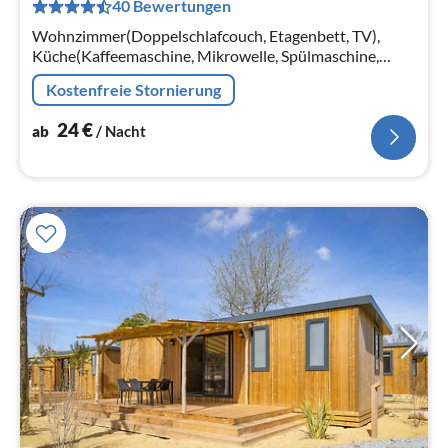
40 Bewertungen
pr
Na
Wohnzimmer(Doppelschlafcouch, Etagenbett, TV),
Küche(Kaffeemaschine, Mikrowelle, Spülmaschine,
Kühlschrank, ), Badezimmer(Badewanne)
Kostenfreie Stornierung
24
€
ab
/ Nacht