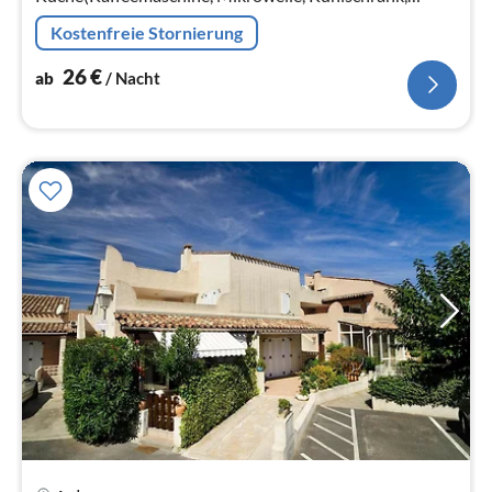
Tiefkühlschrank, ), Schlafzimmer(Doppelbett)
Kostenfreie Stornierung
26
€
ab
/ Nacht
Pre