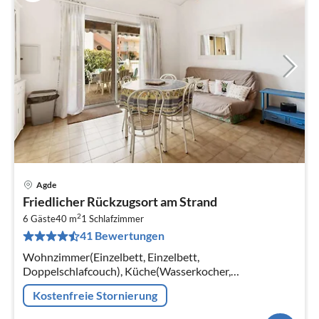
Agde
Pre
Friedlicher Rückzugsort am Strand
ab
2
2
6 Gäste
40 m
1
Schlafzimmer
41 Bewertungen
pr
Na
Wohnzimmer(Einzelbett, Einzelbett,
Doppelschlafcouch), Küche(Wasserkocher,
Kaffeemaschine, Mikrowelle, Kühlschrank,
Kostenfreie Stornierung
Tiefkühlschrank, ), Schlafzimmer(Doppelbett),
Badezimmer(Dusche)