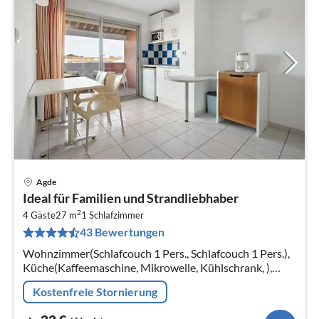
Agde
Pre
Ideal für Familien und Strandliebhaber
ab
2
2
4 Gäste
27 m
1
Schlafzimmer
43 Bewertungen
pr
Na
Wohnzimmer(Schlafcouch 1 Pers., Schlafcouch 1 Pers.),
Küche(Kaffeemaschine, Mikrowelle, Kühlschrank, ),
Schlafzimmer(Einzelbett, Einzelbett),
Kostenfreie Stornierung
Badezimmer(Dusche)