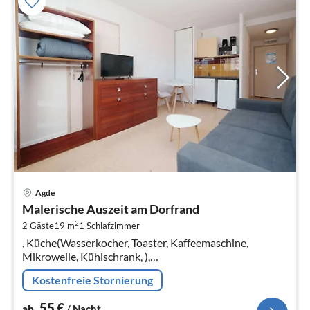
Pre
Agde
ab
Malerische Auszeit am Dorfrand
5
2
2 Gäste
19 m
1
Schlafzimmer
pr
, Küche(Wasserkocher, Toaster, Kaffeemaschine,
Na
Mikrowelle, Kühlschrank, ),
Wohn-/Schlafzimmer(Doppelschlafcouch, TV, Esstisch,
Kostenfreie Stornierung
Sitzecke)
55
€
ab
/ Nacht