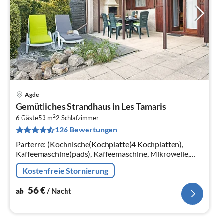
Agde
Pre
Gemütliches Strandhaus in Les Tamaris
ab
2
5
6 Gäste
53 m
2
Schlafzimmer
126 Bewertungen
pr
Na
Parterre: (Kochnische(Kochplatte(4 Kochplatten),
Kaffeemaschine(pads), Kaffeemaschine, Mikrowelle,
Spülmaschine, Kühlschrank(+ Gefrierfach))
Kostenfreie Stornierung
56
€
ab
/ Nacht