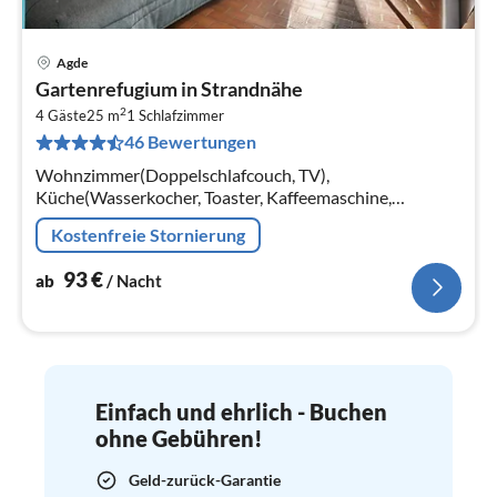
Agde
Pre
Gartenrefugium in Strandnähe
ab
2
9
4 Gäste
25 m
1
Schlafzimmer
46 Bewertungen
pr
Na
Wohnzimmer(Doppelschlafcouch, TV),
Küche(Wasserkocher, Toaster, Kaffeemaschine,
Mikrowelle, Spülmaschine, Kühlschrank, ),
Kostenfreie Stornierung
Schlafzimmer(Doppelbett), Badezimmer(Badewanne)
93
€
ab
/ Nacht
Einfach und ehrlich - Buchen
ohne Gebühren!
Geld-zurück-Garantie