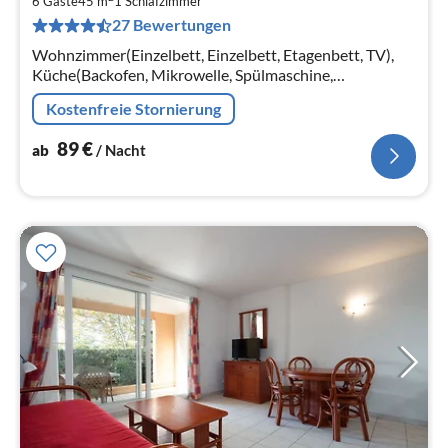
9
6 Gäste
45 m
1
Schlafzimmer
27 Bewertungen
pr
Na
Wohnzimmer(Einzelbett, Einzelbett, Etagenbett, TV),
Küche(Backofen, Mikrowelle, Spülmaschine,
Kühlschrank, ), Schlafzimmer(Doppelbett),
Kostenfreie Stornierung
Badezimmer(Badewanne)
89
€
ab
/ Nacht