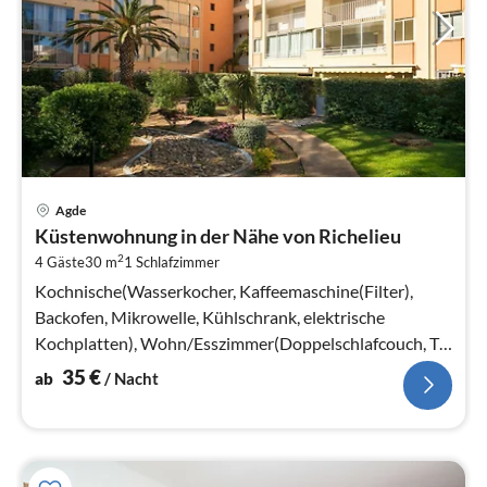
Pre
Agde
ab
Küstenwohnung in der Nähe von Richelieu
3
2
4 Gäste
30 m
1
Schlafzimmer
pr
Na
Kochnische(Wasserkocher, Kaffeemaschine(Filter),
Backofen, Mikrowelle, Kühlschrank, elektrische
Kochplatten), Wohn/Esszimmer(Doppelschlafcouch, TV,
Esstisch)
35
€
ab
/ Nacht