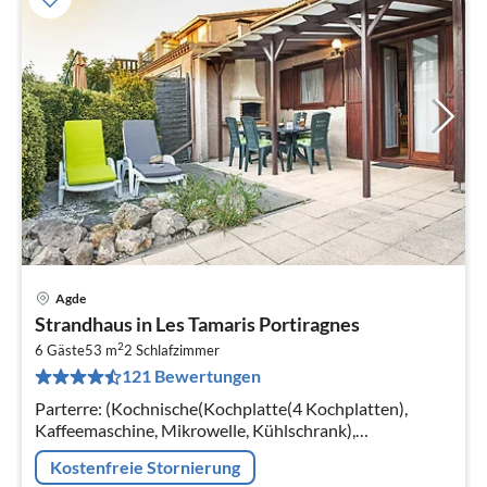
Agde
Pre
Strandhaus in Les Tamaris Portiragnes
ab
2
6
6 Gäste
53 m
2
Schlafzimmer
121 Bewertungen
pr
Na
Parterre: (Kochnische(Kochplatte(4 Kochplatten),
Kaffeemaschine, Mikrowelle, Kühlschrank),
Wohn/Esszimmer(Doppelschlafcouch, TV(keine
Kostenfreie Stornierung
niederländischen Fernsehsender, keine deutsche...