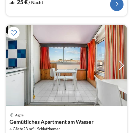
25
€
ab
/ Nacht
Agde
Pre
Gemütliches Apartment am Wasser
ab
2
2
4 Gäste
23 m
1
Schlafzimmer