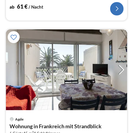
61
€
ab
/ Nacht
Agde
Pre
Wohnung in Frankreich mit Strandblick
ab
2