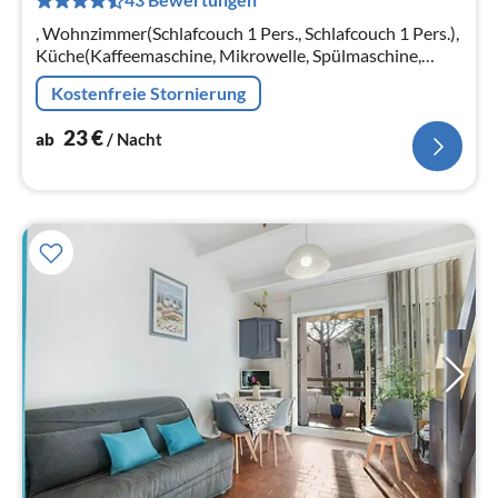
pr
Na
, Wohnzimmer(Schlafcouch 1 Pers., Schlafcouch 1 Pers.),
Küche(Kaffeemaschine, Mikrowelle, Spülmaschine,
Kühlschrank, Tiefkühlschrank, ),
Kostenfreie Stornierung
Schlafzimmer(Einzelbett, Einzelbett)
23
€
ab
/ Nacht