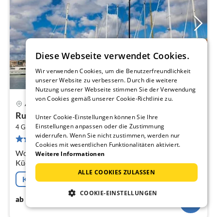
Diese Webseite verwendet Cookies.
Wir verwenden Cookies, um die Benutzerfreundlichkeit
unserer Website zu verbessern. Durch die weitere
Nutzung unserer Webseite stimmen Sie der Verwendung
von Cookies gemäß unserer Cookie-Richtlinie zu.
Agde
Pre
Ruhige Flucht in Agde
Unter Cookie-Einstellungen können Sie Ihre
ab
Einstellungen anpassen oder die Zustimmung
2
5
4 Gäste
25 m
1
Schlafzimmer
widerrufen. Wenn Sie nicht zustimmen, werden nur
45 Bewertungen
pr
Cookies mit wesentlichen Funktionalitäten aktiviert.
Na
Wohnzimmer(Doppelschlafcouch, TV),
Weitere Informationen
Küche(Wasserkocher, Kaffeemaschine, Mikrowelle,
Spülmaschine, Kühlschrank, Tiefkühlschrank, ),
ALLE COOKIES ZULASSEN
Kostenfreie Stornierung
Schlafzimmer(Doppelbett), Badezimmer(Dusche)
COOKIE-EINSTELLUNGEN
55
€
ab
/ Nacht