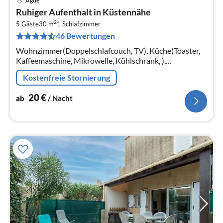
Agde
Pre
Ruhiger Aufenthalt in Küstennähe
ab
2
2
5 Gäste
30 m
1
Schlafzimmer
46 Bewertungen
pr
Na
Wohnzimmer(Doppelschlafcouch, TV), Küche(Toaster,
Kaffeemaschine, Mikrowelle, Kühlschrank, ),
Schlafzimmer(Einzelbett, Etagenbett),
Kostenfreie Stornierung
Badezimmer(Badewanne)
20
€
ab
/ Nacht