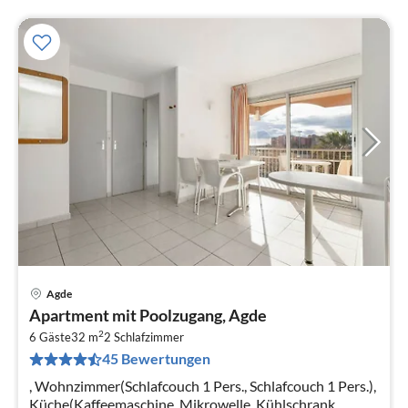
Agde
Pre
Apartment mit Poolzugang, Agde
ab
2
2
6 Gäste
32 m
2
Schlafzimmer
45 Bewertungen
pr
Na
, Wohnzimmer(Schlafcouch 1 Pers., Schlafcouch 1 Pers.),
Küche(Kaffeemaschine, Mikrowelle, Kühlschrank,