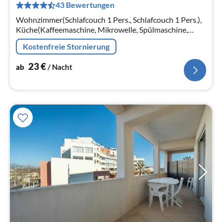
43 Bewertungen
pr
Na
Wohnzimmer(Schlafcouch 1 Pers., Schlafcouch 1 Pers.),
Küche(Kaffeemaschine, Mikrowelle, Spülmaschine,
Kühlschrank, Tiefkühlschrank, ),
Kostenfreie Stornierung
Schlafzimmer(Einzelbett, Einzelbett)
23
€
ab
/ Nacht