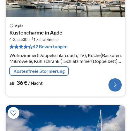
Agde
Pre
Küstencharme in Agde
ab
2
3
4 Gäste
30 m
1
Schlafzimmer
42 Bewertungen
pr
Na
Wohnzimmer(Doppelschlafcouch, TV), Küche(Backofen,
Mikrowelle, Kühlschrank, ), Schlafzimmer(Doppelbett),
Badezimmer(Badewanne)
Kostenfreie Stornierung
36
€
ab
/ Nacht