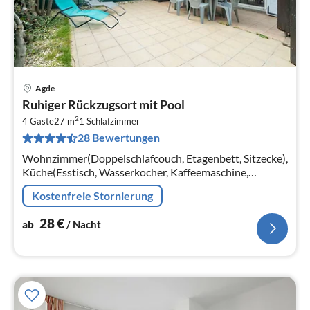
Agde
Pre
Ruhiger Rückzugsort mit Pool
ab
2
2
4 Gäste
27 m
1
Schlafzimmer
28 Bewertungen
pr
Na
Wohnzimmer(Doppelschlafcouch, Etagenbett, Sitzecke),
Küche(Esstisch, Wasserkocher, Kaffeemaschine,
Mikrowelle, Kühlschrank, Tiefkühlschrank, ),
Kostenfreie Stornierung
Schlafzimmer(Doppelbett)
28
€
ab
/ Nacht