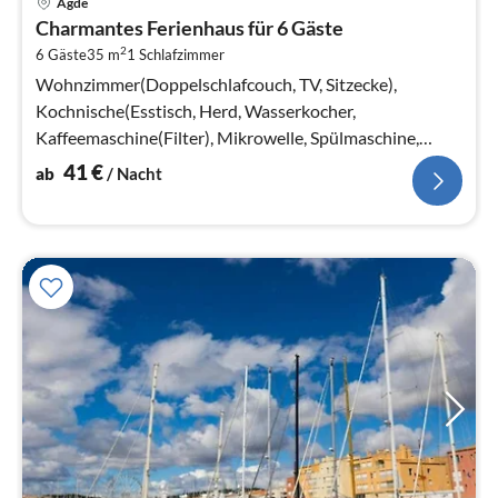
Agde
ab
Charmantes Ferienhaus für 6 Gäste
4
2
6 Gäste
35 m
1
Schlafzimmer
pr
Na
Wohnzimmer(Doppelschlafcouch, TV, Sitzecke),
Kochnische(Esstisch, Herd, Wasserkocher,
Kaffeemaschine(Filter), Mikrowelle, Spülmaschine,
Kühlschrank), Schlafzimmer(Doppelbett)
41
€
ab
/ Nacht