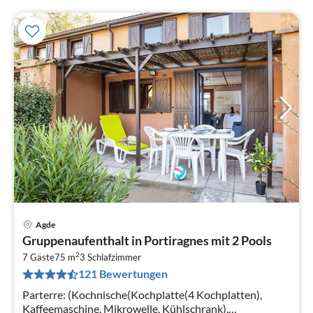
Agde
Pre
Gruppenaufenthalt in Portiragnes mit 2 Pools
ab
2
5
7 Gäste
75 m
3
Schlafzimmer
121 Bewertungen
pr
Na
Parterre: (Kochnische(Kochplatte(4 Kochplatten),
Kaffeemaschine, Mikrowelle, Kühlschrank),