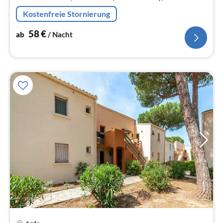
Wohn/Esszimmer(Doppelschlafcouch, TV(keine
Kostenfreie Stornierung
niederländischen Fernsehsender, keine deutsche...
58
€
ab
/ Nacht