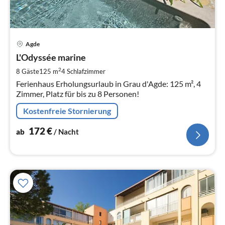
Pre
Agde
ab
1
L'Odyssée marine
pr
2
8 Gäste
125 m
4
Schlafzimmer
Na
Ferienhaus Erholungsurlaub in Grau d'Agde: 125 m², 4
Zimmer, Platz für bis zu 8 Personen!
Kostenfreie Stornierung
172
€
ab
/ Nacht