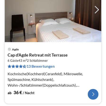
Agde
Pre
Cap d'Agde Retreat mit Terrasse
ab
2
3
6 Gäste
43 m
2
Schlafzimmer
13 Bewertungen
pr
Na
Kochnische(Kochherd(Ceranfeld), Mikrowelle,
Spülmaschine, Kühlschrank),
Wohn-/Schlafzimmer(Doppelschlafcouch),
Schlafzimmer(Doppelbett), Schlafkabine(Etagenbett)
36
€
ab
/ Nacht