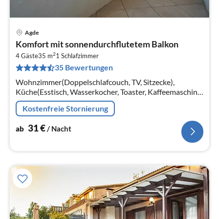
Agde
Pre
Komfort mit sonnendurchflutetem Balkon
ab
2
3
4 Gäste
35 m
1
Schlafzimmer
35 Bewertungen
pr
Na
Wohnzimmer(Doppelschlafcouch, TV, Sitzecke),
Küche(Esstisch, Wasserkocher, Toaster, Kaffeemaschine,
Mikrowelle, Kühlschrank, ), Schlafzimmer(Doppelbett)
Kostenfreie Stornierung
31
€
ab
/ Nacht