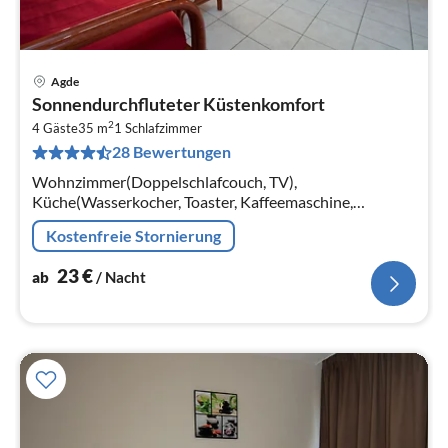
Agde
Pre
Sonnendurchfluteter Küstenkomfort
ab
2
2
4 Gäste
35 m
1
Schlafzimmer
28 Bewertungen
pr
Na
Wohnzimmer(Doppelschlafcouch, TV),
Küche(Wasserkocher, Toaster, Kaffeemaschine,
Mikrowelle, Spülmaschine, Kühlschrank,
Kostenfreie Stornierung
Tiefkühlschrank, ), Schlafzimmer(Einzelbett, Einzelbett)
23
€
ab
/ Nacht