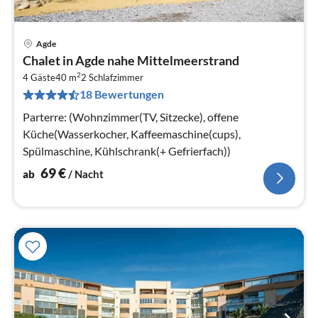
Agde
Pre
Chalet in Agde nahe Mittelmeerstrand
ab
2
6
4 Gäste
40 m
2
Schlafzimmer
18 Bewertungen
pr
Na
Parterre: (Wohnzimmer(TV, Sitzecke), offene
Küche(Wasserkocher, Kaffeemaschine(cups),
Spülmaschine, Kühlschrank(+ Gefrierfach))
69
€
ab
/ Nacht