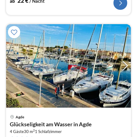
22
€
ab
/ Nacht
Agde
Pre
Glückseligkeit am Wasser in Agde
ab
2
2
4 Gäste
30 m
1
Schlafzimmer