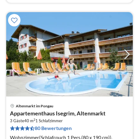
Altenmarkt im Pongau
Pre
Appartementhaus Isegrim, Altenmarkt
ab
2
6
3 Gäste
40 m
1
Schlafzimmer
80 Bewertungen
pr
Na
Wohnzimmer(Schlafcouch 1 Pers.(80 x 190 cm)),