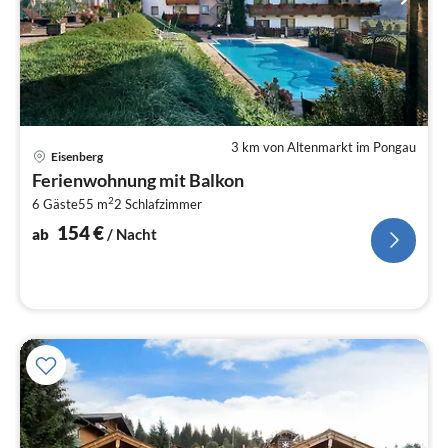
3 km von Altenmarkt im Pongau
Pre
Eisenberg
ab
Ferienwohnung mit Balkon
1
2
6 Gäste
55 m
2
Schlafzimmer
pr
Na
154
€
ab
/ Nacht