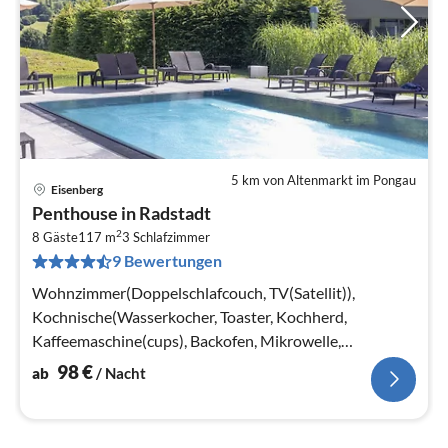
5 km von Altenmarkt im Pongau
Eisenberg
Pre
Penthouse in Radstadt
ab
2
9
8 Gäste
117 m
3
Schlafzimmer
9 Bewertungen
pr
Na
Wohnzimmer(Doppelschlafcouch, TV(Satellit)),
Kochnische(Wasserkocher, Toaster, Kochherd,
Kaffeemaschine(cups), Backofen, Mikrowelle,
Spülmaschine, Kühl-/Gefrierkombination)
98
€
ab
/ Nacht