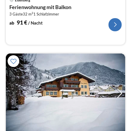
Eisenberg
ab
Ferienwohnung mit Balkon
9
2
3 Gäste
32 m
1
Schlafzimmer
pr
Na
91
€
ab
/ Nacht