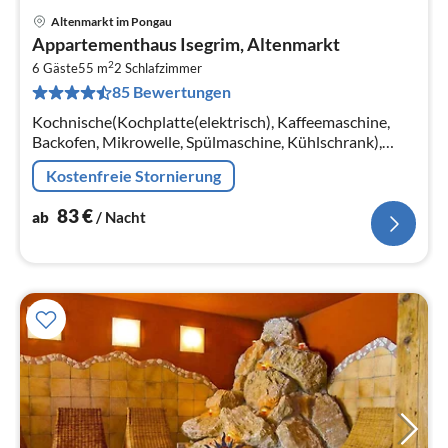
Altenmarkt im Pongau
Pre
Appartementhaus Isegrim, Altenmarkt
ab
2
8
6 Gäste
55 m
2
Schlafzimmer
85 Bewertungen
pr
Na
Kochnische(Kochplatte(elektrisch), Kaffeemaschine,
Backofen, Mikrowelle, Spülmaschine, Kühlschrank),
Wohn-/Schlafzimmer(Doppelschlafcouch, TV(Kabel)
Kostenfreie Stornierung
83
€
ab
/ Nacht