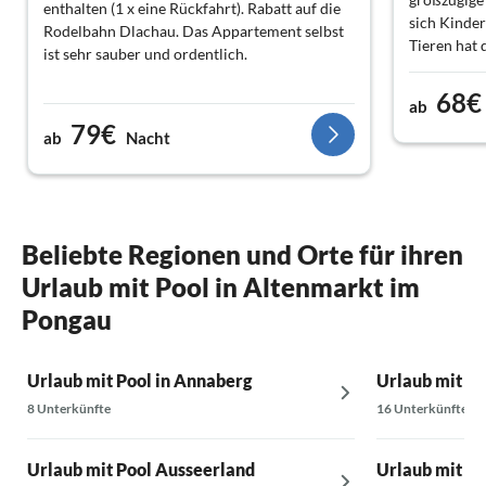
enthalten (1 x eine Rückfahrt). Rabatt auf die
sich Kinder
Rodelbahn Dlachau. Das Appartement selbst
Tieren hat 
ist sehr sauber und ordentlich.
wirklich au
Kind schne
68€
ab
Kindern ge
79€
entertaine
ab
Nacht
Beliebte Regionen und Orte für ihren
Urlaub mit Pool in Altenmarkt im
Pongau
Urlaub mit Pool in Annaberg
Urlaub mit Po
8 Unterkünfte
16 Unterkünfte
Urlaub mit Pool Ausseerland
Urlaub mit Po