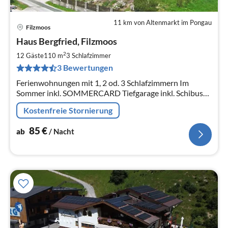
11 km von Altenmarkt im Pongau
Filzmoos
Pre
Haus Bergfried, Filzmoos
ab
8
2
12 Gäste
110 m
3
Schlafzimmer
pr
3 Bewertungen
Na
Ferienwohnungen mit 1, 2 od. 3 Schlafzimmern Im
Sommer inkl. SOMMERCARD Tiefgarage inkl. Schibus
kostenlos, Station vor dem Haus Schiraum mit
Kostenfreie Stornierung
Schuhtrockner Brötchenservice
85
€
ab
/ Nacht