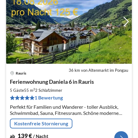
36 km von Altenmarkt im Pongau
Rauris
Pre
Ferienwohnung Daniela 6 in Rauris
ab
1
2
5 Gäste
55 m
2
Schlafzimmer
pr
1 Bewertung
Na
Perfekt für Familien und Wanderer - toller Ausblick,
Schwimmbad, Sauna, Fitnessraum. Schöne moderne
Ferienwohnung mit 2 Schlafzimmern und einem
Kostenfreie Stornierung
Wohn-/Essbereich mit Küche.
139
€
ab
/ Nacht