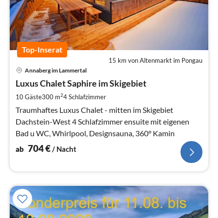
Top-Inserat
15 km von Altenmarkt im Pongau
Pre
Annaberg im Lammertal
ab
7
Luxus Chalet Saphire im Skigebiet
pr
2
10 Gäste
300 m
4
Schlafzimmer
Na
Traumhaftes Luxus Chalet - mitten im Skigebiet
Dachstein-West 4 Schlafzimmer ensuite mit eigenen
Bad u WC, Whirlpool, Designsauna, 360° Kamin
704
€
ab
/ Nacht