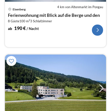
4 km von Altenmarkt im Pongau
Pre
Eisenberg
ab
Ferienwohnung mit Blick auf die Berge und den
1
2
8 Gäste
100 m
3
Schlafzimmer
pr
Na
190
€
ab
/ Nacht