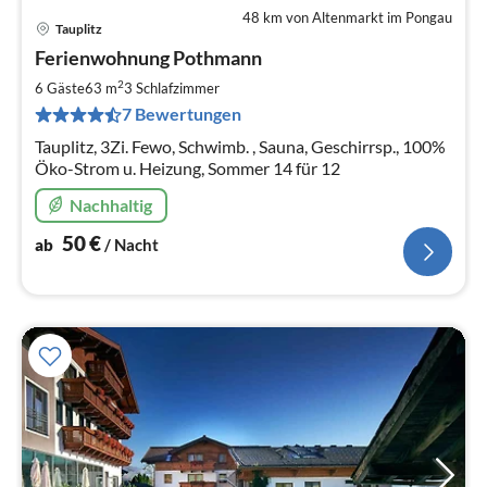
48 km von Altenmarkt im Pongau
Tauplitz
Pre
Ferienwohnung Pothmann
ab
5
2
6 Gäste
63 m
3
Schlafzimmer
pr
7 Bewertungen
Na
Tauplitz, 3Zi. Fewo, Schwimb. , Sauna, Geschirrsp., 100%
Öko-Strom u. Heizung, Sommer 14 für 12
Nachhaltig
50
€
ab
/ Nacht