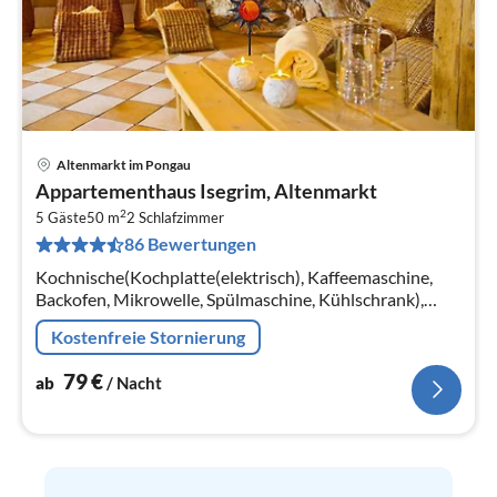
Altenmarkt im Pongau
Pre
Appartementhaus Isegrim, Altenmarkt
ab
2
7
5 Gäste
50 m
2
Schlafzimmer
86 Bewertungen
pr
Na
Kochnische(Kochplatte(elektrisch), Kaffeemaschine,
Backofen, Mikrowelle, Spülmaschine, Kühlschrank),
Wohn-/Schlafzimmer(Doppelschlafcouch, TV(Kabel)
Kostenfreie Stornierung
79
€
ab
/ Nacht