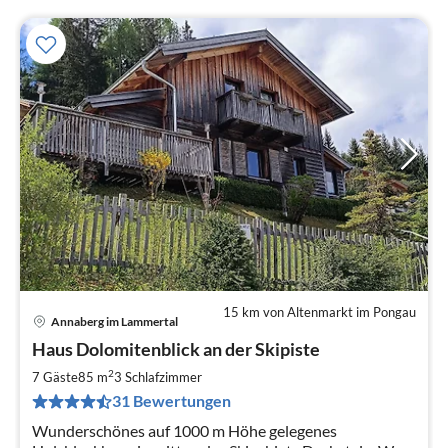
15 km von Altenmarkt im Pongau
Annaberg im Lammertal
Pre
Haus Dolomitenblick an der Skipiste
ab
1
2
7 Gäste
85 m
3
Schlafzimmer
pr
31 Bewertungen
Na
Wunderschönes auf 1000 m Höhe gelegenes