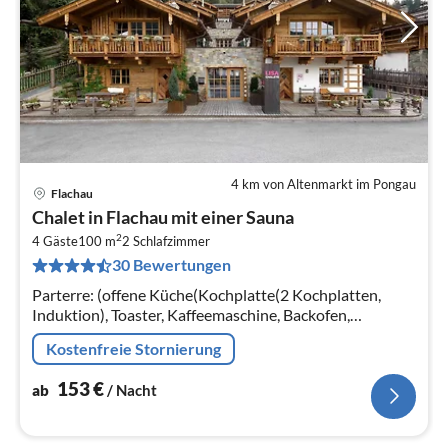
4 km von Altenmarkt im Pongau
Flachau
Pre
Chalet in Flachau mit einer Sauna
ab
2
1
4 Gäste
100 m
2
Schlafzimmer
30 Bewertungen
pr
Na
Parterre: (offene Küche(Kochplatte(2 Kochplatten,
Induktion), Toaster, Kaffeemaschine, Backofen,
Spülmaschine, Kühlschrank)
Kostenfreie Stornierung
153
€
ab
/ Nacht