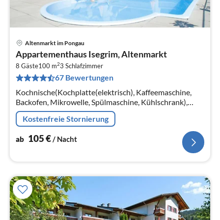
Altenmarkt im Pongau
Pre
Appartementhaus Isegrim, Altenmarkt
ab
2
1
8 Gäste
100 m
3
Schlafzimmer
67 Bewertungen
pr
Na
Kochnische(Kochplatte(elektrisch), Kaffeemaschine,
Backofen, Mikrowelle, Spülmaschine, Kühlschrank),
Wohn-/Schlafzimmer(Doppelschlafcouch, TV(Kabel)
Kostenfreie Stornierung
105
€
ab
/ Nacht