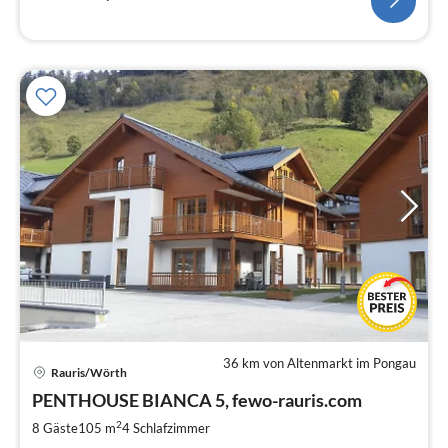
36 km von Altenmarkt im Pongau
Pre
Rauris/Wörth
ab
3
PENTHOUSE BIANCA 5, fewo-rauris.com
pr
2
8 Gäste
105 m
4
Schlafzimmer
Na