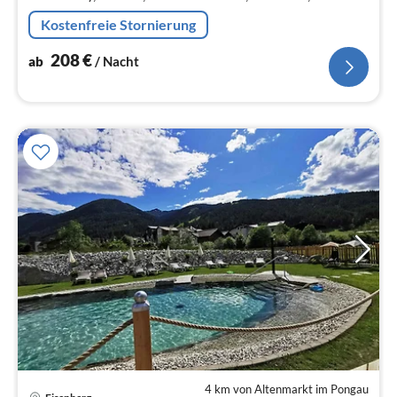
Spülmaschine, Kühlschrank)
Kostenfreie Stornierung
208
€
ab
/ Nacht
4 km von Altenmarkt im Pongau
Pre