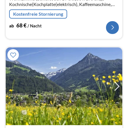
Kochnische(Kochplatte(elektrisch), Kaffeemaschine,
Backofen, Mikrowelle, Spülmaschine, Kühlschrank),
Kostenfreie Stornierung
Schlafzimmer(Doppelbett)
68
€
ab
/ Nacht