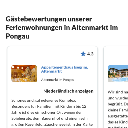
Gästebewertungen unserer
Ferienwohnungen in Altenmarkt im
Pongau
4.3
Appartementhaus Isegrim,
Altenmarkt
Altenmarkt im Pongau
Niederländisch anzeigen
Wir sind n
und wurden
Schönes und gut gelegenes Komplex.
begrüßt. D
Besonders für Familien mit Kindern bis 12
kleine Fami
Jahre ist dies ein schöner Ort wegen der
ausgestatte
Spielgeräte, dem Bauernhof und einem sehr
das es Kind
großen Rasenfeld. Zauchensee ist in der Karte
großzügige 