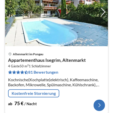
Altenmarkt im Pongau
Pre
Appartementhaus Isegrim, Altenmarkt
ab
2
7
4 Gäste
50 m
1
Schlafzimmer
81 Bewertungen
pr
Na
Kochnische(Kochplatte(elektrisch), Kaffeemaschine,
Backofen, Mikrowelle, Spülmaschine, Kühlschrank),
Wohn-/Schlafzimmer(Doppelschlafcouch, TV(Kabel)
Kostenfreie Stornierung
75
€
ab
/ Nacht