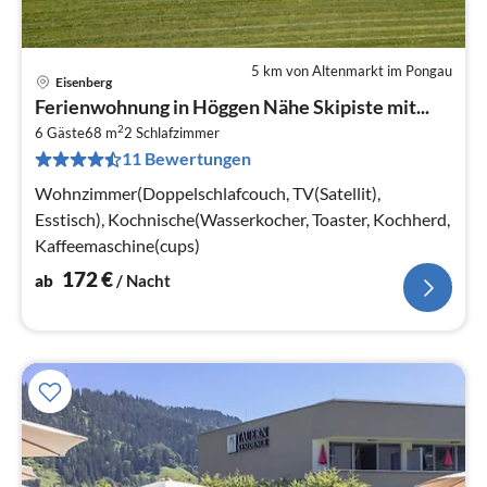
5 km von Altenmarkt im Pongau
Eisenberg
Pre
Ferienwohnung in Höggen Nähe Skipiste mit...
ab
2
1
6 Gäste
68 m
2
Schlafzimmer
11 Bewertungen
pr
Na
Wohnzimmer(Doppelschlafcouch, TV(Satellit),
Esstisch), Kochnische(Wasserkocher, Toaster, Kochherd,
Kaffeemaschine(cups)
172
€
ab
/ Nacht