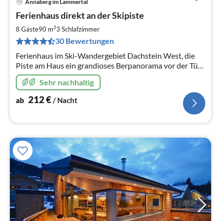
Annaberg im Lammertal
Pre
Ferienhaus direkt an der Skipiste
ab
2
2
8 Gäste
90 m
3
Schlafzimmer
pr
30 Bewertungen
Na
Ferienhaus im Ski-Wandergebiet Dachstein West, die
Piste am Haus ein grandioses Berpanorama vor der Tür,
WLAN, Pisten 160 km, Loipen 210 km,70
Sehr nachhaltig
Lifte,Hallenbad/Sauna 50 m entfernt.
212
€
ab
/ Nacht