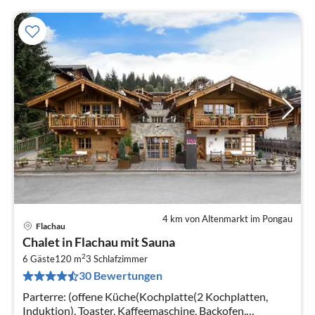
4 km von Altenmarkt im Pongau
Flachau
Pre
Chalet in Flachau mit Sauna
ab
2
2
6 Gäste
120 m
3
Schlafzimmer
30 Bewertungen
pr
Na
Parterre: (offene Küche(Kochplatte(2 Kochplatten,
Induktion), Toaster, Kaffeemaschine, Backofen,