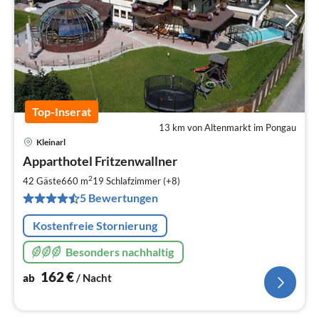
Top-Inserat
13 km von Altenmarkt im Pongau
Kleinarl
Pre
Apparthotel Fritzenwallner
ab
1
2
42 Gäste
660 m
19
Schlafzimmer (+8)
pr
5 Bewertungen
Na
Kostenfreie Stornierung
Besonders nachhaltig
162
€
ab
/ Nacht