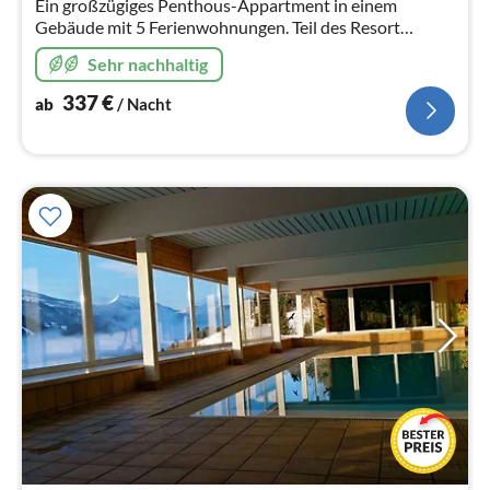
Ein großzügiges Penthous-Appartment in einem
Gebäude mit 5 Ferienwohnungen. Teil des Resort
Schönblick Mountain Resort ! Gelegen in dem
Sehr nachhaltig
wunderschönen Raurisertal !
337
€
ab
/ Nacht