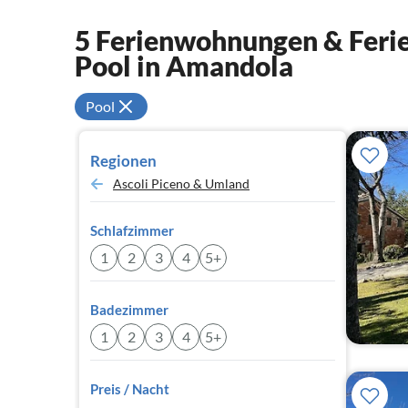
5 Ferienwohnungen & Ferie
Pool in Amandola
Pool
Regionen
Ascoli Piceno & Umland
Schlafzimmer
1
2
3
4
5+
Badezimmer
1
2
3
4
5+
Preis / Nacht