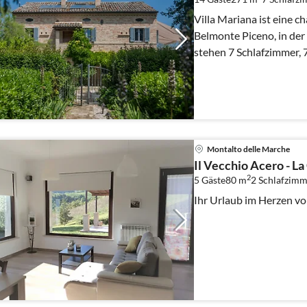
Villa Mariana ist eine c
Belmonte Piceno, in de
stehen 7 Schlafzimmer,
WLAN zur Verfügun.
Montalto delle Marche
Il Vecchio Acero - La
2
5 Gäste
80 m
2
Schlafzimm
Ihr Urlaub im Herzen vo