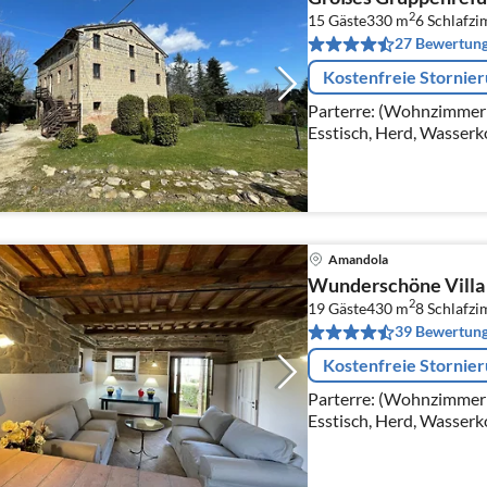
2
15 Gäste
330 m
6
Schlafz
27 Bewertun
Kostenfreie Stornie
Parterre: (Wohnzimmer(
Esstisch, Herd, Wasserk
Espressomaschine, Back
Kühl-/Gefrierkombinati
Amandola
Wunderschöne Villa 
2
19 Gäste
430 m
8
Schlafz
39 Bewertun
Kostenfreie Stornie
Parterre: (Wohnzimmer(
Esstisch, Herd, Wasserk
Espressomaschine, Back
Kühl-/Gefrierkombinati