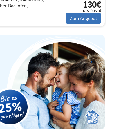
130€
er, Backofen,
pro Nacht
on, Waschbecken),
ch)
Zum Angebot