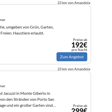
23 km von Amandola
mmer
rche, umgeben von Grün, Garten,
Freien. Haustiere erlaubt.
Preise ab
192€
pro Nacht
Zum Angebot
23 km von Amandola
mmer
nd Jacuzzi in Monte Giberto in
von den Stränden von Porto San
lage und ein großer Garten sind
Preise ab
299€