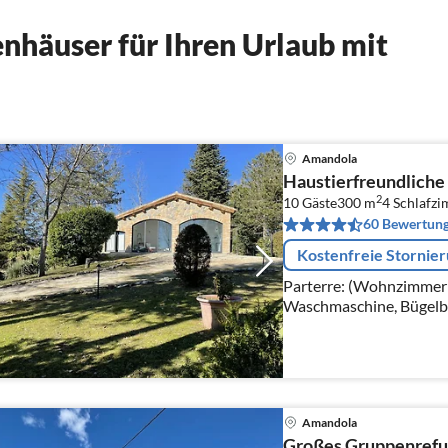
nhäuser für Ihren Urlaub mit
Amandola
Haustierfreundliche 
2
10 Gäste
300 m
4
Schlafz
60 Bewertun
Kostenfreie Stornie
Parterre: (Wohnzimmer(
Waschmaschine, Bügelbrett, Bügel
(Wohnzimmer(TV, Kamino
Esszimmer(Esstisch)
Amandola
Großes Gruppenrefu