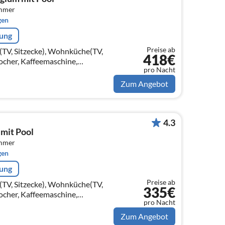
immer
gen
rung
Preise ab
TV, Sitzecke), Wohnküche(TV,
418€
ocher, Kaffeemaschine,
pro Nacht
ofen, Mikrowelle, Spülmaschine,
on)
Zum Angebot
4.3
mit Pool
immer
gen
rung
Preise ab
TV, Sitzecke), Wohnküche(TV,
335€
ocher, Kaffeemaschine,
pro Nacht
ofen, Mikrowelle, Spülmaschine,
on)
Zum Angebot