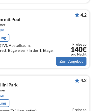
4.2
m mit Pool
mmer
gen
rung
Preise ab
TV), Abstellraum,
140€
eisen) In der 1. Etage:
pro Nacht
fen, Sitzecke),
Zum Angebot
4.2
lini Park
mmer
gen
rung
Preise ab
immer(TV, Kaminofen),