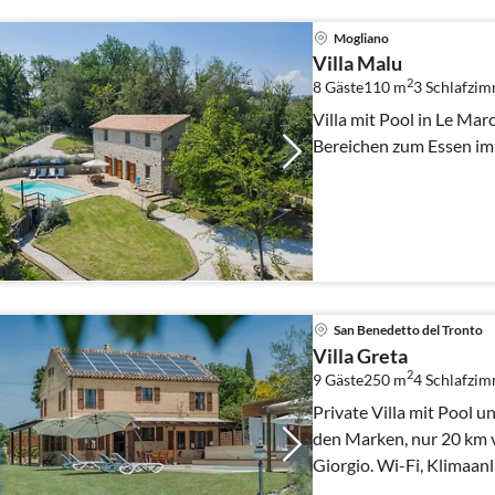
Mogliano
Villa Malu
2
8 Gäste
110 m
3
Schlafzi
Villa mit Pool in Le Ma
Bereichen zum Essen im 
San Benedetto del Tronto
Villa Greta
2
9 Gäste
250 m
4
Schlafzi
Private Villa mit Pool u
den Marken, nur 20 km 
Giorgio. Wi-Fi, Klimaan
vorhanden.