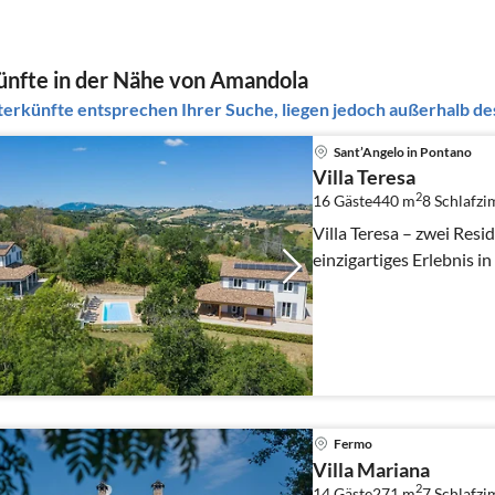
nfte in der Nähe von Amandola
erkünfte entsprechen Ihrer Suche, liegen jedoch außerhalb des
Sant’Angelo in Pontano
Villa Teresa
2
16 Gäste
440 m
8
Schlafz
Villa Teresa – zwei Resi
einzigartiges Erlebnis i
Fermo
Villa Mariana
2
14 Gäste
271 m
7
Schlafz