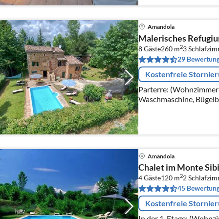
Amandola
Malerisches Refugiu
2
8 Gäste
260 m
3
Schlafzi
29 Bewertun
Kostenfreie Stornie
Parterre: (Wohnzimmer(
Waschmaschine, Bügelbrett, Bügel
(Wohnzimmer(TV, Kamino
Esszimmer(Esstisch)
Amandola
Chalet im Monte Sibil
2
4 Gäste
120 m
2
Schlafzi
45 Bewertun
Kostenfreie Stornie
In der 1. Etage: (Wohnz