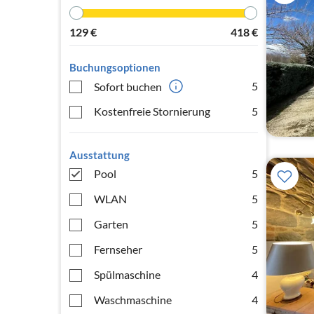
129
€
418
€
Buchungsoptionen
5
Sofort buchen
Kostenfreie Stornierung
5
Ausstattung
Pool
5
WLAN
5
Garten
5
Fernseher
5
Spülmaschine
4
Waschmaschine
4