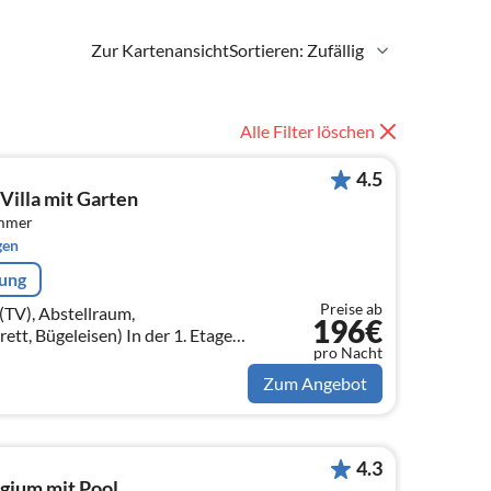
Zur Kartenansicht
Sortieren: Zufällig
Alle Filter löschen
4.5
Villa mit Garten
immer
gen
rung
Preise ab
TV), Abstellraum,
196€
eisen) In der 1. Etage:
pro Nacht
fen, Sitzecke),
Zum Angebot
4.3
gium mit Pool